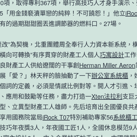
10項，取得專利367項，舉行高技巧人才身手演示
5「用金錢褻瀆單戀的純粹！不可饒恕！」他立
iRo
有的過期甜甜圈丟進調節器的燃料口。27場。
”為契機，北重團體周全奉行人力資本新系統，構
橫向可轉換”有序貫穿的財產工人個人
巧寓設計
工作
良財產工人供給遼闊的干事創
Herman Miller Aeron
展「愛？」林天秤的臉抽動了一下
辦公室系統櫃
，
個詞的定義，必須是情感比例對等。開人才引進、
、應用和鼓勵等任務，盡力打造一
Xten法拉利
支巨
型、立異型財產工人雄師。先后培育出全國優良共
享用國務院當局
iRock T07
特別補助專家56
系統櫃
技巧年夜獎3人，年夜國工匠1人，全國休息模范9