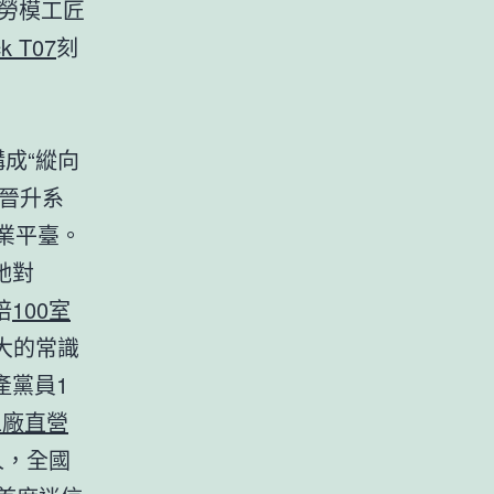
、勞模工匠
ck T07
刻
成“縱向
晉升系
業平臺。
她對
培
100室
大的常識
產黨員1
工廠直營
人，全國