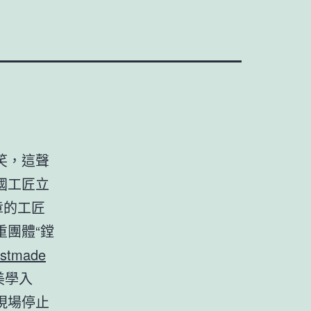
笑，這聲
國工匠立
章的工匠
團體“鏜
stmade
美學入
現場停止