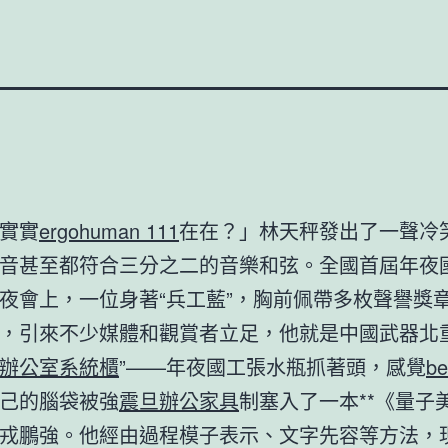
實實
ergohuman 111
在在？」林天秤發出了一聲冷
音甚至都符合三分之二的音樂和弦。全國首屆年夜
夜會上，一位身著“兵工藍”，胸前佩帶多枚聲譽獎
，引來不少媒體和觀賞者立足，他就是中國武器北重
辦公室系統櫃
”——年夜國工張水瓶抓著頭，感覺
be
己的腦袋被強
震旦辦公家具
制塞入了一本**《量子
戎鵬強。他經由過程模子表示、文字先容等方法，