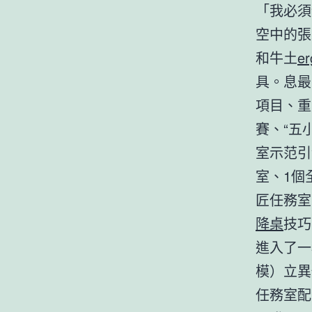
「我必須
空中的張
和牛土
e
具。息最
項目、重
賽、“五
室示范引
室、1個
匠任務室
降桌
技巧
進入了一
模）立異
任務室配