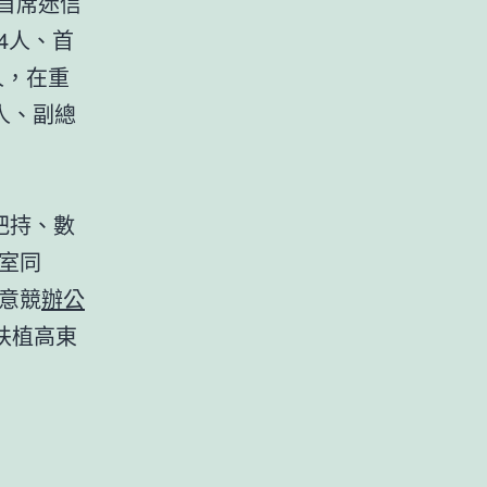
首席迷信
4人、首
人，在重
2人、副總
把持、數
室同
意競
辦公
扶植高東