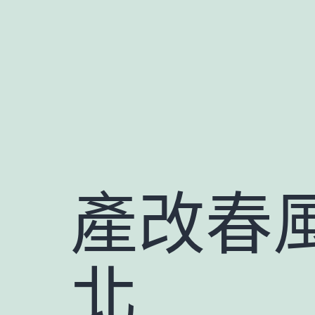
跳
至
主
要
內
容
產改春
北