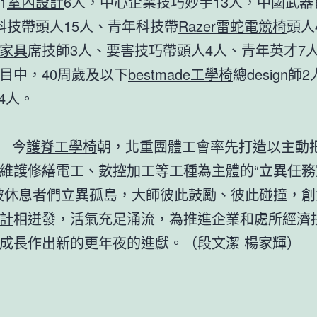
1
室內設計
6人，中心企業技巧妙手13人，中國武器
科技帶頭人15人、青年科技帶
Razer雷蛇電競椅
頭人
家具
席技師3人、要害技巧帶頭人4人、青年英才7
目中，40周歲及以下
bestmade工學椅
總design師
師4人。
今
護脊工學椅
朝，北重團體工會率先打造以主動
維護修繕電工、數控加工等工種為主體的“立異任務
破休息者們立異孤島，大師彼此鼓勵、彼此碰撞，創
計
相迸發，活氣充足涌流，為推進企業和處所經濟
成長作出新的更年夜的進獻。（段文潔 楊家輝）