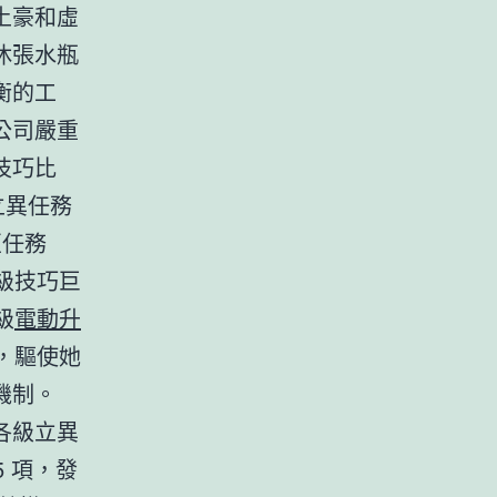
土豪和虛
休張水瓶
衡的工
公司嚴重
技巧比
立異任務
匠任務
級技巧巨
級
電動升
，驅使她
機制。
各級立異
5 項，發