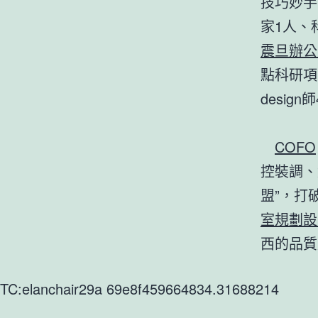
技巧妙手
家1人、
震旦辦公
點科研項
design
COFO
控裝調、
盟”，打
室規劃設
西的品質
TC:elanchair29a 69e8f459664834.31688214