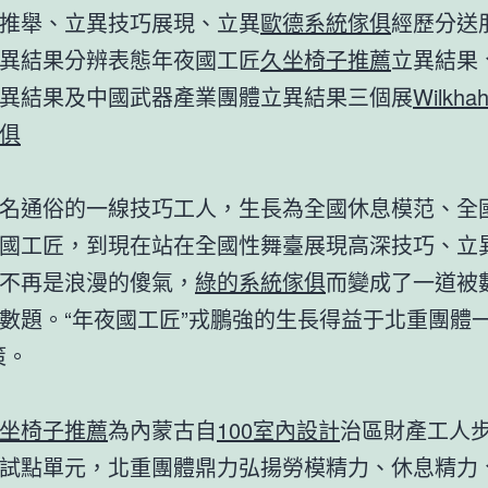
推舉、立異技巧展現、立異
歐德系統傢俱
經歷分送
異結果分辨表態年夜國工匠
久坐椅子推薦
立異結果
異結果及中國武器產業團體立異結果三個展
Wilkha
俱
通俗的一線技巧工人，生長為全國休息模范、全
國工匠，到現在站在全國性舞臺展現高深技巧、立
不再是浪漫的傻氣，
綠的系統傢俱
而變成了一道被
數題。“年夜國工匠”戎鵬強的生長得益于北重團體一
策。
坐椅子推薦
為內蒙古自
100室內設計
治區財產工人
試點單元，北重團體鼎力弘揚勞模精力、休息精力