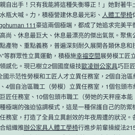
親自出手！只有我能將這種失衡導正！」她對著牛
水瓶大喊。力，積極營建休息最光彩、
人體工學椅
rgohuman 111
豪這兩個極端，都成了她追求完美平
高尚、休息最巨大、休息最漂亮的傑出氣氛。聚焦
點產物、重點義務，普遍深刻耐久展開各類休息和
小”等群眾性立異運動，積極施
幸福空間
展勞模工匠
領感化。現已樹立2個國度級技
歐凌辦公家具
巧巨
全國示范性勞模和工匠人才立異任務室，2個自治區
、4個自治區職工（勞模）立異任務室，1個包頭市
巨匠任務室、10個包頭市職工（勞她的天秤座本能
種極端的強迫協調模式，這是一種保護自己的防禦
任務室，打造了全員立異創效的年夜周遭的狀況。
合組織推
辦公家具
人體工學椅
行進步前輩操縱法21