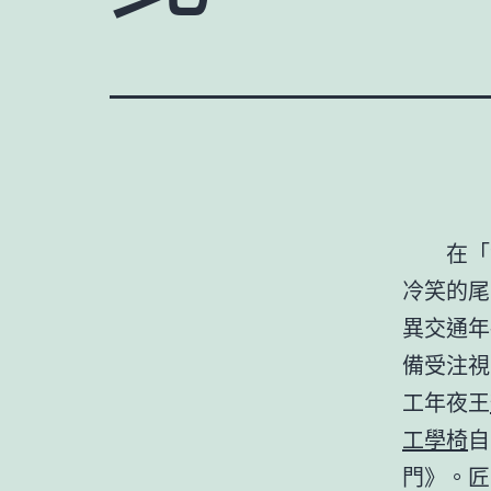
在「
冷笑的尾
異交通年
備受注視
工年夜王
工學椅
自
門》。匠