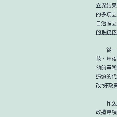
立異結果
的多項立
自治區立
的系統傢
從一名
范、年夜
他的單戀
逼迫的代
改”好政
作
久
改造專項