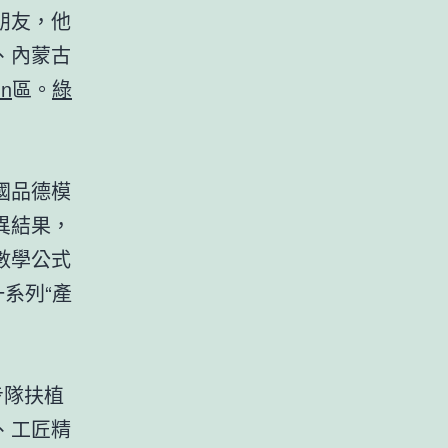
朋友，他
、內蒙古
hn
區。
綠
國品德模
異結果，
數學公式
系列“產
步隊扶植
、工匠精