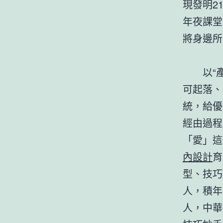
現發明2
年夜課堂
將身邊所
以“產改
可起落、
統，給優
經由過程
「愛」這
內設計
育
型、技巧
人，積年
人，中華