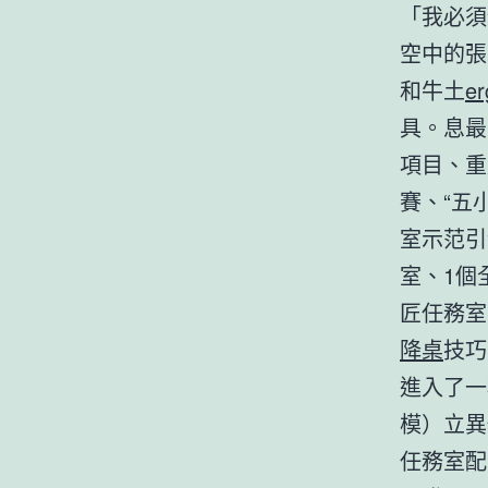
「我必須
空中的張
和牛土
e
具。息最
項目、重
賽、“五
室示范引
室、1個
匠任務室
降桌
技巧
進入了一
模）立異
任務室配