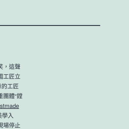
笑，這聲
國工匠立
章的工匠
團體“鏜
stmade
美學入
現場停止