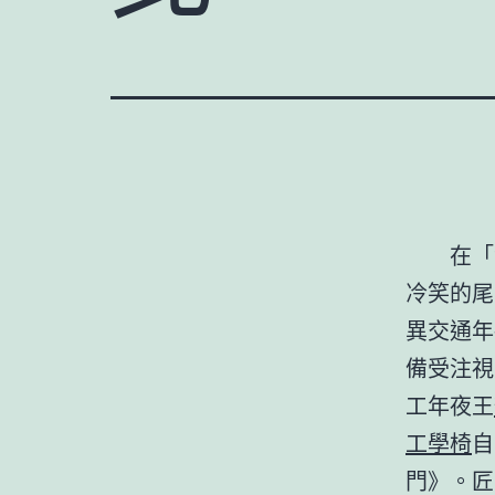
在「
冷笑的尾
異交通年
備受注視
工年夜王
工學椅
自
門》。匠