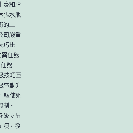
土豪和虛
休張水瓶
衡的工
公司嚴重
技巧比
立異任務
匠任務
級技巧巨
級
電動升
，驅使她
機制。
各級立異
5 項，發