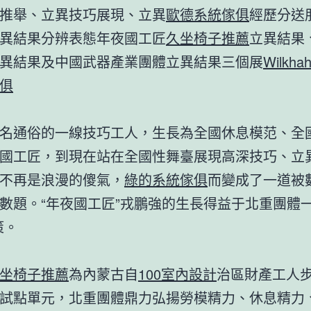
推舉、立異技巧展現、立異
歐德系統傢俱
經歷分送
異結果分辨表態年夜國工匠
久坐椅子推薦
立異結果
異結果及中國武器產業團體立異結果三個展
Wilkha
俱
通俗的一線技巧工人，生長為全國休息模范、全
國工匠，到現在站在全國性舞臺展現高深技巧、立
不再是浪漫的傻氣，
綠的系統傢俱
而變成了一道被
數題。“年夜國工匠”戎鵬強的生長得益于北重團體一
策。
坐椅子推薦
為內蒙古自
100室內設計
治區財產工人
試點單元，北重團體鼎力弘揚勞模精力、休息精力