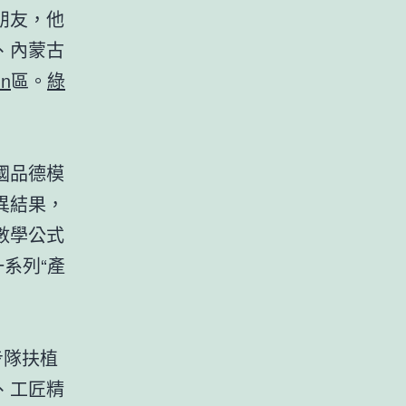
朋友，他
、內蒙古
hn
區。
綠
國品德模
異結果，
數學公式
系列“產
步隊扶植
、工匠精