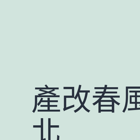
跳
至
主
要
內
容
產改春
北