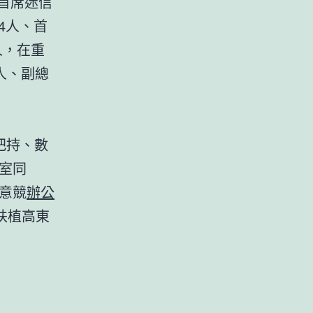
首席迷信
4人、首
人，在重
2人、副總
把持、數
室同
意競
辦公
扶植高東