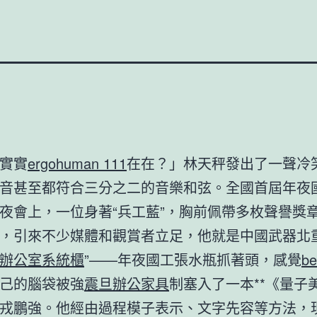
實實
ergohuman 111
在在？」林天秤發出了一聲冷
音甚至都符合三分之二的音樂和弦。全國首屆年夜
夜會上，一位身著“兵工藍”，胸前佩帶多枚聲譽獎
，引來不少媒體和觀賞者立足，他就是中國武器北重
辦公室系統櫃
”——年夜國工張水瓶抓著頭，感覺
be
己的腦袋被強
震旦辦公家具
制塞入了一本**《量子
戎鵬強。他經由過程模子表示、文字先容等方法，