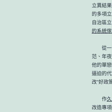
立異結果
的多項立
自治區立
的系統傢
從一名
范、年夜
他的單戀
逼迫的代
改”好政
作
久
改造專項