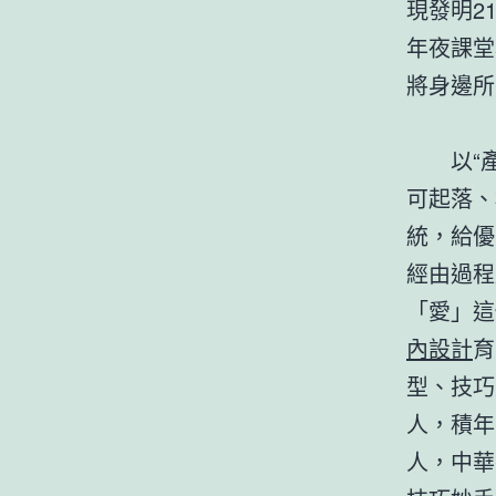
現發明2
年夜課堂
將身邊所
以“產改
可起落、
統，給優
經由過程
「愛」這
內設計
育
型、技巧
人，積年
人，中華