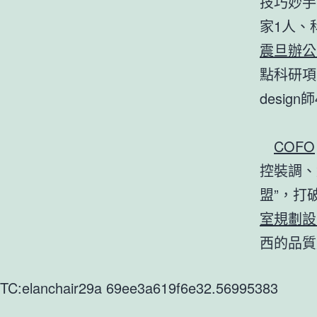
技巧妙手
家1人、
震旦辦公
點科研項
design
COFO
控裝調、
盟”，打
室規劃設
西的品質
TC:elanchair29a 69ee3a619f6e32.56995383