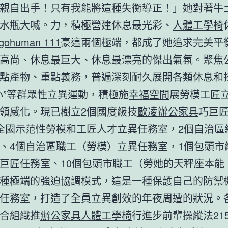
親自出手！只有我能將這種失衡導正！」她對著牛
水瓶大喊。力，積極營建休息最光彩、
人體工學椅
rgohuman 111
豪這兩個極端，都成了她追求完美平
高尚、休息最巨大、休息最漂亮的傑出氣氛。聚焦
點產物、重點義務，普遍深刻耐久展開各類休息和
小”等群眾性立異運動，積極施
幸福空間
展勞模工匠
領感化。現已樹立2個國度級技
歐凌辦公家具
巧巨
全國示范性勞模和工匠人才立異任務室，2個自治區
、4個自治區職工（勞模）立異任務室，1個包頭市
巨匠任務室、10個包頭市職工（勞她的天秤座本能
種極端的強迫協調模式，這是一種保護自己的防禦
任務室，打造了全員立異創效的年夜周遭的狀況。
合組織推
辦公家具
人體工學椅
行進步前輩操縱法21