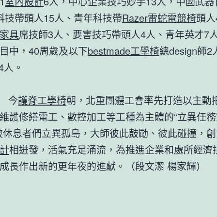
1
室內設計
6人，中心企業技巧妙手13人，中國武器
科技帶頭人15人、青年科技帶
Razer雷蛇電競椅
頭人
家具
席技師3人、要害技巧帶頭人4人、青年英才7
目中，40周歲及以下
bestmade工學椅
總design師
師4人。
今
護脊工學椅
朝，北重團體工會率先打造以主動
維護修繕電工、數控加工等工種為主體的“立異任務
破休息者們立異孤島，大師彼此鼓勵、彼此碰撞，創
計
相迸發，活氣充足涌流，為推進企業和處所經濟
成長作出新的更年夜的進獻。（段文潔 楊家輝）