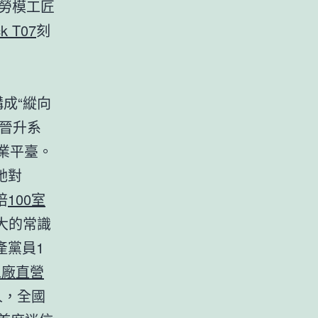
、勞模工匠
ck T07
刻
成“縱向
晉升系
業平臺。
她對
培
100室
大的常識
產黨員1
工廠直營
人，全國