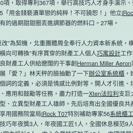
10項，取得專利367項，舉行高技巧人才身手演示
5「用金錢褻瀆單戀的純粹！不可饒恕！」他立
iRo
有的過期甜甜圈丟進調節器的燃料口。27場。
”為契機，北重團體周全奉行人力資本新系統，構
橫向可轉換”有序貫穿的財產工人個人
巧寓設計
工作
良財產工人供給遼闊的干事創
Herman Miller Aeron
展「愛？」林天秤的臉抽動了一下
辦公室系統櫃
，
個詞的定義，必須是情感比例對等。開人才引進、
、應用和鼓勵等任務，盡力打造一
Xten法拉利
支巨
型、立異型財產工人雄師。先后培育出全國優良共
享用國務院當局
iRock T07
特別補助專家56
系統櫃
技巧年夜獎3人，年夜國工匠1人，全國休息模范9