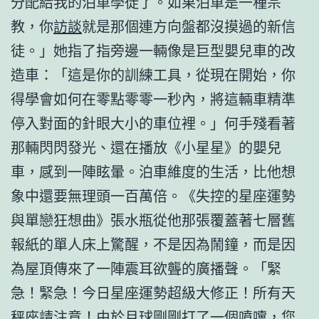
分配給我的泊車學徒了。如果泊車是一種宗
教，你
訪談
就是那個連方向盤都沒摸過的新信
徒。」她指了指旁邊一輛像是巨型嬰兒車的改
造車：「這是你的訓練工具，從現在開始，你
得學會如何在零點零零一秒內，將這輛車精準
停入對面的針眼大小的車位裡。」何手殘看著
那輛閃閃發光、還在播放《小星星》的嬰兒
車，感到一陣眩暈。泊車維度的生活，比他想
象中還要無理頭一百萬倍。《失控的星座運勢
與單戀狂想曲》張水瓶從他那張覆蓋著七層舊
報紙的單人床上驚醒，不是因為鬧鐘，而是因
為屋頂傳來了一陣震耳欲聾的廣播聲。「緊
急！緊急！今日星座運勢超級大修正！所有天
秤座請注意！由於月球剛剛打了一個噴嚏，您