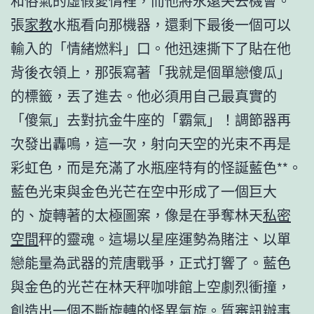
和俗氣的虛假愛情裡，而他將永遠失去機會。
張
家教
水瓶看向那機器，還剩下最後一個可以
輸入的「情緒燃料」口。他迅速撕下了貼在他
背後衣領上，那張寫著「我就是個單戀傻瓜」
的標籤，丟了進去。他必須用自己最真實的
「傻氣」去對抗金牛座的「霸氣」！調節器再
次發出轟鳴，這一次，射向天空的光束不再是
彩虹色，而是充滿了水瓶座特有的怪誕藍色**。
藍色光束與金色光芒在空中形成了一個巨大
的、旋轉著的太極圖案，像是在爭奪林天
私密
空間
秤的靈魂。這場以星座運勢為賭注、以單
戀能量為武器的荒唐戰爭，正式打響了。藍色
與金色的光芒在林天秤咖啡館上空劇烈衝撞，
創造出一個不斷旋轉的怪異氣旋。質審訊辦事