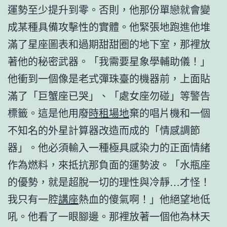
運勢至少提升到零。否則，他那份單戀就會變
成某種具備攻擊性的實體。他緊張地跑進他堆
滿了星座圖表和過期甜甜圈的地下室，那裡放
著他的秘密武器。「我需要星象學輔助儀！」
他衝到一個像是老式彈珠臺的機器前，上面貼
滿了「巨蟹座已哭」、「處女座勿碰」等警告
標籤。這是他用廢
時租場地
棄的唱片機和一個
不知名的外星計算器改造而成的「情感調節
器」。他必須輸入一種極具感染力的正面情緒
作為燃料，來抵抗那負面的運勢波。「水瓶座
的優勢，就是超脫一切的理性與冷靜…才怪！
我只有一腔
講座
熱血的傻氣啊！」他絕望地低
吼。他看了一眼腳邊。那裡放著一個他為林天