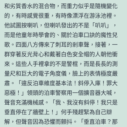
和劣質香水的混合物，而重力似乎是隨機變化
的，有時感覺很重，有時像漂浮在游泳池裡。
他試圖按喇叭，但喇叭發出的不是「叭叭」，
而是他童年時學會的、關於泊車口訣的魔性兒
歌。四面八方傳來了刺耳的剎車聲，接著，一
群穿著反光背心和戴著白色安全帽的人朝他衝
來。這些人手裡拿的不是警棍，而是長長的測
量尺和巨大的電子角度儀，臉上的表情極度嚴
肅。「違反泊車維度基本法！斜停入庫！罪大
惡極！」領頭的泊車警察用一個擴音器大喊，
聲音充滿機械感。「我、我沒有斜停！我只是
垂直停在了牆壁上！」何手殘趕緊為自己辯
解，但聲音因為恐懼而顫抖。「垂直泊車？那