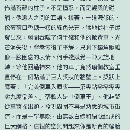
佈滿苔蘚的柱子。不是撞擊，而是輕柔的碰
觸，像戀人之間的耳語。接著，一道濃郁的、
像薄荷口香糖一樣的綠色光芒。猛地從柱子爆
發出來，瞬間吞噬了何手殘和他的掀背車。光
芒消失後，窄巷恢復了平靜，只剩下獨角獸雕
像一臉困惑的表情。何手殘感覺一陣天旋地
轉，等他回過神來，他的車子竟然
瑜伽教室
垂
直停在一個貼滿了巨大獎狀的牆壁上。獎狀上
寫著：「完美倒車入庫獎——第零點零零零零
零九度偏差。」落款人是「倒車王」。他趕緊
從車窗探出頭，發現周圍不再是熟悉的城市街
道，而是一望無際、由無數白線和編號組成的
巨大網格。這裡的空氣聞起來像是新買的輪胎