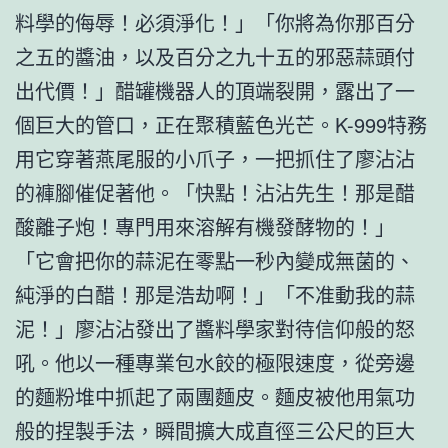
料學的侮辱！必須淨化！」「你將為你那百分
之五的醬油，以及百分之九十五的邪惡蒜頭付
出代價！」醋罐機器人的頂端裂開，露出了一
個巨大的管口，正在聚積藍色光芒。K-999特務
用它穿著燕尾服的小爪子，一把抓住了廖沾沾
的褲腳催促著他。「快點！沾沾先生！那是醋
酸離子炮！專門用來溶解有機發酵物的！」
「它會把你的蒜泥在零點一秒內變成無菌的、
純淨的白醋！那是浩劫啊！」「不准動我的蒜
泥！」廖沾沾發出了醬料學家對待信仰般的怒
吼。他以一種專業包水餃的極限速度，從旁邊
的麵粉堆中抓起了兩團麵皮。麵皮被他用氣功
般的捏製手法，瞬間擴大成直徑三公尺的巨大