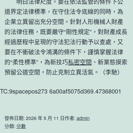
明白法律尺度。要在依法監管的條件下公
道界定法律標準，在守住法令底線的同時，為
企業立異留出充分空間。針對人形機械人財產
的法律任務，既要嚴守“剛性規定”，對財產成長
經過歷程中呈現的守法犯法行動予以查處，又
要在不衝破法令鴻溝的條件下，謹慎掌握法律
的“柔性標準”，為新技巧
私密空間
、新業態摸索
預留公道空間，防止克制立異活氣。（
李馳
）
TC:9spacepos273 6a00af5075d369.47368001
發佈日期:
2026 年 5 月 11 日
作者:
admin
分類:
分數