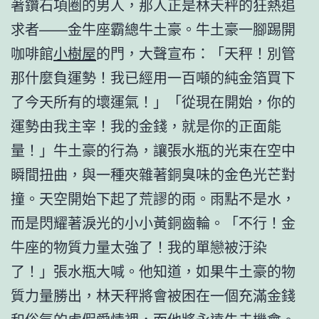
著鑽石項圈的男人，那人正是林天秤的狂熱追
求者——金牛座霸總牛土豪。牛土豪一腳踢開
咖啡館
小樹屋
的門，大聲宣布：「天秤！別管
那什麼負運勢！我已經用一百噸的純金箔買下
了今天所有的壞運氣！」「從現在開始，你的
運勢由我主宰！我的金錢，就是你的正面能
量！」牛土豪的行為，讓張水瓶的光束在空中
瞬間扭曲，與一種夾雜著銅臭味的金色光芒對
撞。天空開始下起了荒謬的雨。雨點不是水，
而是閃耀著淚光的小小黃銅齒輪。「不行！金
牛座的物質力量太強了！我的單戀被汙染
了！」張水瓶大喊。他知道，如果牛土豪的物
質力量勝出，林天秤將會被困在一個充滿金錢