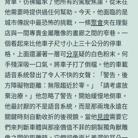
背車，彷彿繼承了他所有的駕駛焦慮，從未在
他需要時提供過任何幫助。今天，他面臨的是
城市傳說中最恐怖的挑戰，一條
聚會
夾在理髮
店與一間專賣金屬雕像的畫廊之間的窄巷。一
個看起來比他車子尺寸小上三十公分的停車
格，上面還灑著一層可
分享
疑的白色粉末。何
手殘深吸一口氣。將車子打了倒檔。他的車載
語音系統發出了令人不快的女聲：「警告，後
方障礙物距離：無限趨近於零。」「請考慮放
棄治療。」他忽略了警告，開始緩慢地倒車。
他最討厭的不是語音系統，而是那兩塊永遠在
關鍵時刻自動收折的後視鏡。當他
見證
需要它
們來判斷車體與那座價值不菲的銅製獨角獸雕
像之間的距離時，它們卻像兩片羞澀的耳朵一