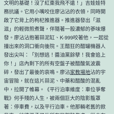
文明的基礎！沒了紅棗我飛不遠！」吉娃娃特
務抗議。它用小嘴咬住廖沾沾的衣領，同時開
啟了它背上的枸杞推進器。推進器發出「滋
滋」的輕微煎煮聲，伴隨著一股濃郁的蔘味爆
發。廖沾沾抱著蒜泥缸、K-999咬著他，一起從
撞出來的洞口衝向後院。王醋狂的醋罐機器人
發出尖叫：「別想逃！醬油黨餘孽！我會追上
你！」店內剩下的所有空盤子被醋酸氣波震
碎，發出了最後的哀鳴。廖沾
家教場地
沾的宇
宙冒險，就在這片蒜泥、中藥和醋酸的混亂
中，拉開了帷幕。《平行泊車維度：車位爭奪
戰》何手殘的人生，被兩個巨大的陰影籠罩
著：停車費，以及平行泊車。他那輛老舊的掀