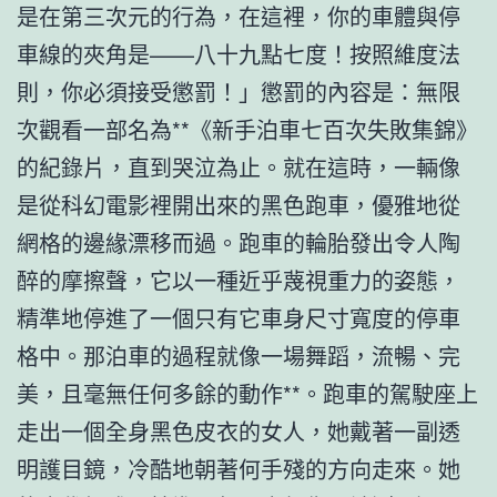
是在第三次元的行為，在這裡，你的車體與停
車線的夾角是——八十九點七度！按照維度法
則，你必須接受懲罰！」懲罰的內容是：無限
次觀看一部名為**《新手泊車七百次失敗集錦》
的紀錄片，直到哭泣為止。就在這時，一輛像
是從科幻電影裡開出來的黑色跑車，優雅地從
網格的邊緣漂移而過。跑車的輪胎發出令人陶
醉的摩擦聲，它以一種近乎蔑視重力的姿態，
精準地停進了一個只有它車身尺寸寬度的停車
格中。那泊車的過程就像一場舞蹈，流暢、完
美，且毫無任何多餘的動作**。跑車的駕駛座上
走出一個全身黑色皮衣的女人，她戴著一副透
明護目鏡，冷酷地朝著何手殘的方向走來。她