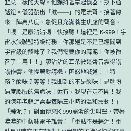
韭菜一樣的天線。他顫抖著拿起儀器，按下通
話鈕。儀器發出「滋——」的電流聲，接著傳
來一陣高八度、急促且充滿養生焦慮的聲音。
「喂！是廖沾沾嗎！快接聽！這裡是 K-999！宇
宙水餃聯盟特級特務！你那邊是不是已經聞到
宇宙級的酸味了？我們需要你的蒜泥！你被徵
召了！馬上！」廖沾沾的耳朵被這聲音震得嗡
嗡作響，他捏著對講機，困惑地喊道：「特
務？酸味？等等！我聞到的不是酸味！是麵粉
過度膨脹的焦慮味！還有，我現在走不開！我
的陳年老蒜泥需要每隔三小時的溫和震動！」
「蒜泥？」對面傳來K-999崩潰的尖叫聲，帶著
濃濃的中藥味電子雜音：「重點不是蒜泥！重