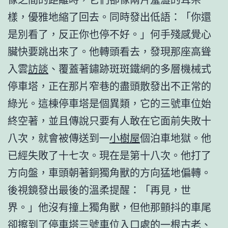
樣，優雅地縮了回去。同時發出低語：「你還
是別看了，反正你也停不好。」何手殘感覺心
臟快要跳出來了。他轉頭看去，發現那座高聳
入雲
訪談
、覆蓋著鏽跡斑斑鐵網的多層機械式
停車塔，正在那片窄巷的盡頭散發出不正常的
綠光。這棟停車塔是個異類，它的三號車位始
終空著，並且傳說只要有人敢在它面前失敗十
八次，就會被傳送到一
小樹屋
個泊車地獄。他
已經失敗了十七次。現在是第十八次。他打了
方向盤，車頭朝著銅獨角獸的方向猛地偏轉。
後視鏡發出最後的溫柔提醒：「再見，世
界。」他沒有撞上獨角獸，但他那顫抖的車尾
卻擦到了停車塔三號車位入口處的一根古老、