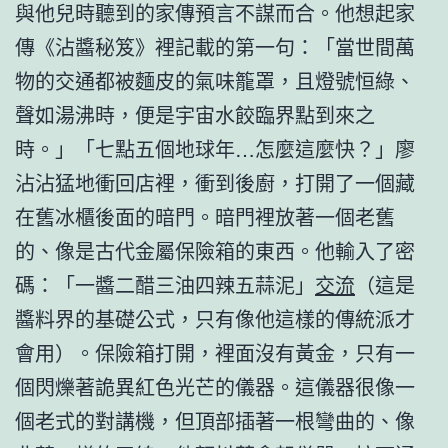
與他兒時聽到的家傳預言不謀而合。他想起家
傳《沾醬秘笈》裡記載的第一句：「當世間萬
物的交通都被麵皮的氣味籠罩，且燈號恒綠、
聲如湯沸時，便是宇宙水餃臨界點到來之
時。」「七點五個地球年…怎麼這麼快？」廖
沾沾猛地衝回店裡，衝到後廚，打開了一個藏
在舊冰櫃後面的暗門。暗門裡放著一個老舊
的、像是古代金屬保險箱的東西。他輸入了密
碼：「一醬二醋三油四辣五蒜泥」
交流
（這是
醬料界的基礎公式，只有像他這樣的傳統派才
會用）。保險箱打開，裡面沒有黃金，只有一
個閃爍著詭異紅色光芒的儀器。這儀器很像一
個老式的對講機，但頂部插著一根彎曲的、像