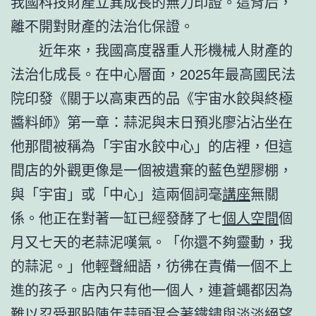
我國科技財產立異成長的無力印證。這背后，
離不開對財產的法治化保證。
近年來，我國高度器重人形機械人財產的
法治化成長。在中心層面，2025年最高國民法
院印發《關于以高東西的品《宇宙水餃與終極
醬料師》第一章：蒜泥與末日預兆廖沾沾坐在
他那間被稱為「宇宙水餃中心」的店裡，但這
間店的外觀更像是一個被遺棄的藍色塑膠棚，
與「宇宙」或「中心」這兩個詞毫
講座
無關
係。他正在對著一缸已經發酵了七
個人空間
個
月又七天的老蒜泥嘆氣。「你還不夠靈動，我
的蒜泥。」他輕聲細語，彷彿在責備一個不上
進的孩子。店內只有他一個人，連蒼蠅都因為
難以忍受那股陳年蒜頭混合著鐵鏽與淡淡絕望