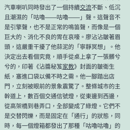
汽車喇叭同時發出了一個持續
交流
不斷、低沉
且潮濕的「咕嚕——咕嚕——」聲。這聲音不
是引擎聲，也不是正常的鳴笛聲，而像是一個
巨大的、消化不良的胃在哀嚎。廖沾沾皺著眉
頭，這嚴重干擾了他蒜泥的「寧靜冥想」。他
決定出去看個究竟，順手從桌上拿了一張髒兮
兮的，印著《沾醬秘笈
家教
》封面的皺衛生
紙，塞進口袋以備不時之需。他一腳踏出店
門，立刻被眼前的景象震驚了。整條城市的主
幹道上，數百個交通信號燈，從東邊到西邊，
從高架橋到巷弄口，全部變成了綠燈。它們不
是交替閃爍，而是固定在「通行」的狀態，同
時，每一個燈箱都發出了那種「咕嚕咕嚕」的