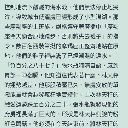
控制地流下鹹鹹的海水淚，他們無法停止地哭
泣，導致城市低窪處已經形成了小型潟湖。那
些摩羯座的上班族，嚴格遵守著廣播中「摩羯
座今天適合原地踏步，否則將失去襪子」的指
令。數百名西裝筆挺的摩羯座正整齊地站在原
地，他們的鞋子裡裝滿了已經潮濕的淚水。
「負百分之八十七？」張水瓶喃喃自語，感到
胃部一陣翻騰，他知道這代表著什麼。林天秤
的運勢越差，他那股積壓已久、無處安放的單
戀能量就會越發瘋狂地實體化。上次林天秤的
戀愛運勢跌至百分之二十，張水瓶就發現他的
廚房裡長滿了巨大的、形狀是林天秤側臉的粉
紅色蘑菇。他必須在今天結束前，將林天秤的