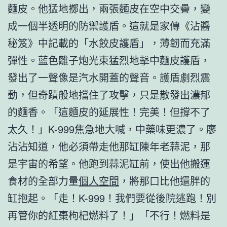
麵皮。他猛地擲出，兩張麵皮在空中交疊，變
成一個半透明的防禦護盾。這就是家傳《沾醬
秘笈》中記載的「水餃皮護盾」，薄韌而充滿
彈性。藍色離子炮光束猛烈地擊中麵皮護盾，
發出了一聲像是汽水開蓋的聲音。護盾劇烈震
動，但奇蹟般地擋住了攻擊，只是散發出濃郁
的麵香。「這麵皮的延展性！完美！但撐不了
太久！」K-999焦急地大喊，中藥味更濃了。廖
沾沾知道，他必須帶走他那缸陳年老蒜泥，那
是宇宙的希望。他跑到蒜泥缸前，使出他搬運
食材的全部力量
個人空間
，將那口比他還胖的
缸抱起。「走！K-999！我們要從後院逃跑！別
再管你的紅棗枸杞燃料了！」「不行！燃料是