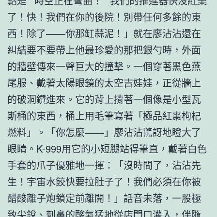
點是**時空正在彎曲！**我們的推進器快沒紅棗
了！快！我們在你的後院！別帶任何多餘的東
西！除了——你那缸蒜泥！」就在廖沾沾還在
糾結要不要帶上他最珍愛的那把銀勺時，外面
的牆壁傳來一聲巨大的撞擊。一個穿著黑色燕
尾服、戴著太陽眼鏡的太空吉娃娃，正從牆上
的破洞鑽進來。它的背上揹著一個像是小型瓦
斯桶的東西，桶上用毛筆寫著「極品紅棗枸杞
燃料」。「你怎麼——」廖沾沾驚訝地瞪大了
眼睛。K-999用它的小短腿站得筆直，戴著白色
手套的爪子優雅地一揮：「沒時間了，沾沾先
生！宇宙水餃快要拉肚子了！我們必須在你被
醋酸離子炮鎖定前離開！」話音未落，一股極
致尖銳、刺鼻的酸氣猛地從店門口灌入，伴隨