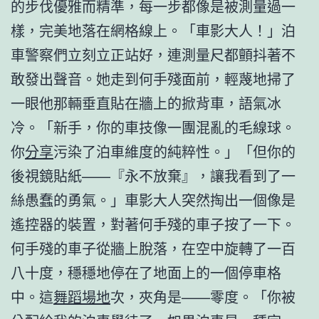
的步伐優雅而精準，每一步都像是被測量過一
樣，完美地落在網格線上。「車影大人！」泊
車警察們立刻立正站好，連測量尺都顫抖著不
敢發出聲音。她走到何手殘面前，輕蔑地掃了
一眼他那輛垂直貼在牆上的掀背車，語氣冰
冷。「新手，你的車技像一團混亂的毛線球。
你
分享
污染了泊車維度的純粹性。」「但你的
後視鏡貼紙——『永不放棄』，讓我看到了一
絲愚蠢的勇氣。」車影大人突然掏出一個像是
遙控器的裝置，對著何手殘的車子按了一下。
何手殘的車子從牆上脫落，在空中旋轉了一百
八十度，穩穩地停在了地面上的一個停車格
中。這
舞蹈場地
次，夾角是——零度。「你被