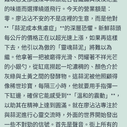
的味道而選擇繞道飛行。今天的營業額是：
零。廖沾沾不安的不是店裡的生意，而是他對
**「蒜泥成本焦慮症」**的深層恐懼。新鮮蒜頭
每公斤的價格正在以超光速上漲，如果再這樣
下去，他引以為傲的「靈魂蒜泥」將難以為
繼。他拿著一把被磨得光滑、閃耀著不祥光芒
的小銀勺，從缸底撈起一坨濃稠的、顏色介於
灰綠與土黃之間的發酵物。這蒜泥被他照顧得
像稀世珍寶，每隔三小時，他就要用手指彈一
下缸邊，確保它能感受到**「溫和的震動」**，
以助其在精神上達到圓滿。就在廖沾沾專注於
與蒜泥進行心靈交流時，外面的世界開始發出
一些不對勁的信號。首先是聲音。街上所有的