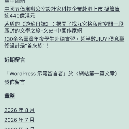
室中國網
中國五億嵐辦公室設計家科技企業赴港上市 擬籌資
逾440億港元
茅盾的《游蘇日誌》：揭開了找九宮格私密空間一段
塵封的文學之旅–文史–中國作家網
130余名臺灣年夜學生赴穗實習，超半數JIUYI俱意翻
修設計是“首來族”！
近期留言
「
WordPress 示範留言者
」於〈
網站第一篇文章
〉
發佈留言
彙整
2026 年 8 月
2026 年 7 月