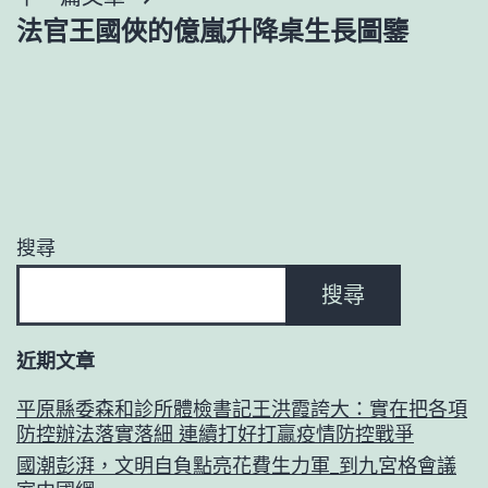
覽
法官王國俠的億嵐升降桌生長圖鑒
搜尋
搜尋
近期文章
平原縣委森和診所體檢書記王洪霞誇大：實在把各項
防控辦法落實落細 連續打好打贏疫情防控戰爭
國潮彭湃，文明自負點亮花費生力軍_到九宮格會議