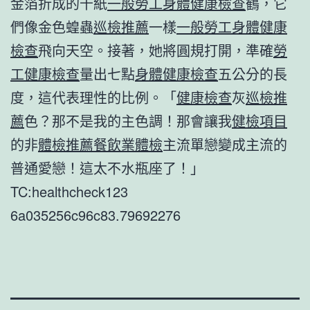
金箔折成的千紙
一般勞工身體健康檢查
鶴，它
們像金色蝗蟲
巡檢推薦
一樣
一般勞工身體健康
檢查
飛向天空。接著，她將圓規打開，準確
勞
工健康檢查
量出七點
身體健康檢查
五公分的長
度，這代表理性的比例。「
健康檢查
灰
巡檢推
薦
色？那不是我的主色調！那會讓我
健檢項目
的非
體檢推薦
餐飲業體檢
主流單戀變成主流的
普通愛戀！這太不水瓶座了！」
TC:healthcheck123
6a035256c96c83.79692276