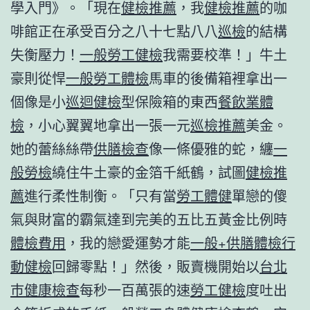
學入門》。「現在
健檢推薦
，我
健檢推薦
的咖
啡館正在承受百分之八十七點八八
巡檢
的結構
失衡壓力！
一般勞工健檢
我需要校準！」牛土
豪則從悍
一般勞工體檢
馬車的後備箱裡拿出一
個像是小
巡迴健檢
型保險箱的東西
餐飲業體
檢
，小心翼翼地拿出一張一元
巡檢推薦
美金。
她的蕾絲絲帶
供膳檢查
像一條優雅的蛇，纏
一
般勞檢
繞住牛土豪的金箔千紙鶴，試圖
健檢推
薦
進行柔性制衡。「只有當
勞工體健
單戀的傻
氣與財富的霸氣達到完美的五比五黃金比例時
體檢費用
，我的戀愛運勢才能
一般+供膳體檢
行
動健檢
回歸零點！」然後，販賣機開始以
台北
巿健康檢查
每秒一百萬張的速
勞工健檢
度吐出