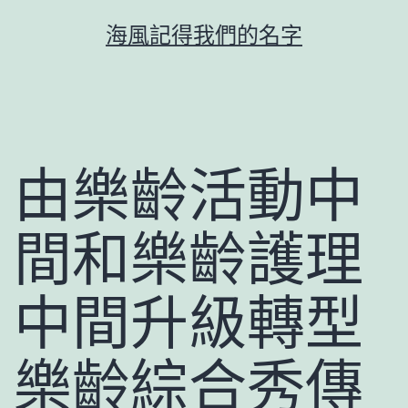
跳
海風記得我們的名字
至
主
要
內
容
由樂齡活動中
間和樂齡護理
中間升級轉型
樂齡綜合秀傳