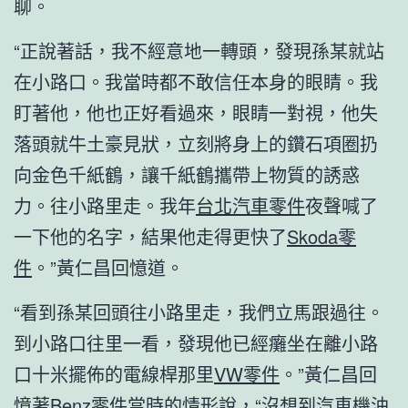
聊。
“正說著話，我不經意地一轉頭，發現孫某就站
在小路口。我當時都不敢信任本身的眼睛。我
盯著他，他也正好看過來，眼睛一對視，他失
落頭就牛土豪見狀，立刻將身上的鑽石項圈扔
向金色千紙鶴，讓千紙鶴攜帶上物質的誘惑
力。往小路里走。我年
台北汽車零件
夜聲喊了
一下他的名字，結果他走得更快了
Skoda零
件
。”黃仁昌回憶道。
“看到孫某回頭往小路里走，我們立馬跟過往。
到小路口往里一看，發現他已經癱坐在離小路
口十米擺佈的電線桿那里
VW零件
。”黃仁昌回
憶著
Benz零件
當時的情形說，“沒想到
汽車機油