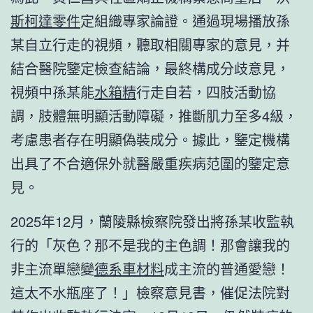
斯柯達零件
定組織專家論證。通過現場播放孫
某自立行走的視頻，聽取相關專家的意見，并
結合醫院鑒定檢查結論，最終構成分歧意見，
視頻中孫某能
水箱精
行走自若，四肢活動協
調，肢體無明顯活動障礙，推斷肌力至多4級，
考慮患者存在明顯偽裝成分。據此，鑒定機構
出具了不合適保外就醫嚴重疾病范圍的鑒定意
見。
2025年12月，蘭陵縣檢察院發出將孫某收監執
行的「灰色？那不是我的主色調！那會讓我的
非主流單戀變
德系車材料
成主流的普通愛戀！
這太不水瓶座了！」檢察意見書，催促法院對