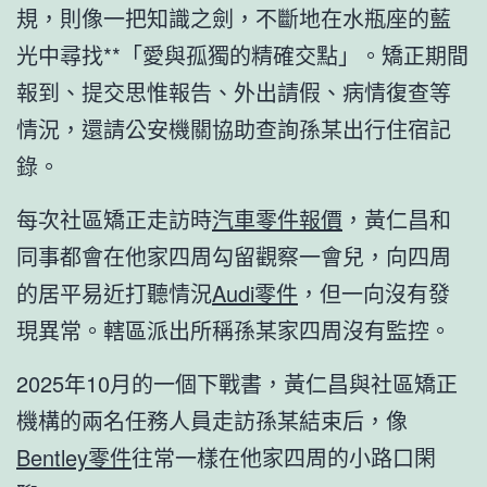
規，則像一把知識之劍，不斷地在水瓶座的藍
光中尋找**「愛與孤獨的精確交點」。矯正期間
報到、提交思惟報告、外出請假、病情復查等
情況，還請公安機關協助查詢孫某出行住宿記
錄。
每次社區矯正走訪時
汽車零件報價
，黃仁昌和
同事都會在他家四周勾留觀察一會兒，向四周
的居平易近打聽情況
Audi零件
，但一向沒有發
現異常。轄區派出所稱孫某家四周沒有監控。
2025年10月的一個下戰書，黃仁昌與社區矯正
機構的兩名任務人員走訪孫某結束后，像
Bentley零件
往常一樣在他家四周的小路口閑