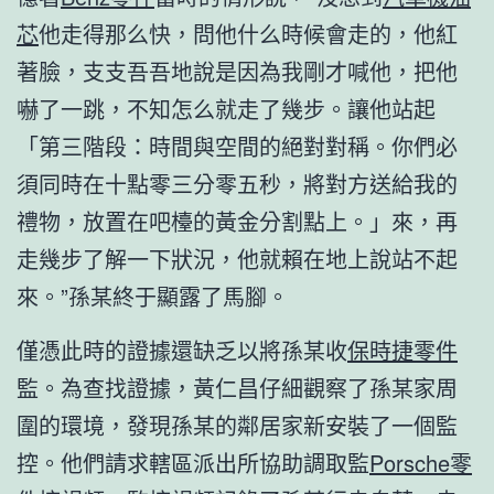
芯
他走得那么快，問他什么時候會走的，他紅
著臉，支支吾吾地說是因為我剛才喊他，把他
嚇了一跳，不知怎么就走了幾步。讓他站起
「第三階段：時間與空間的絕對對稱。你們必
須同時在十點零三分零五秒，將對方送給我的
禮物，放置在吧檯的黃金分割點上。」來，再
走幾步了解一下狀況，他就賴在地上說站不起
來。”孫某終于顯露了馬腳。
僅憑此時的證據還缺乏以將孫某收
保時捷零件
監。為查找證據，黃仁昌仔細觀察了孫某家周
圍的環境，發現孫某的鄰居家新安裝了一個監
控。他們請求轄區派出所協助調取監
Porsche零