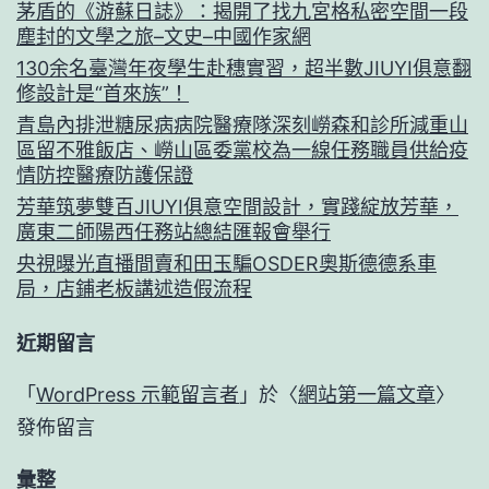
茅盾的《游蘇日誌》：揭開了找九宮格私密空間一段
塵封的文學之旅–文史–中國作家網
130余名臺灣年夜學生赴穗實習，超半數JIUYI俱意翻
修設計是“首來族”！
青島內排泄糖尿病病院醫療隊深刻嶗森和診所減重山
區留不雅飯店、嶗山區委黨校為一線任務職員供給疫
情防控醫療防護保證
芳華筑夢雙百JIUYI俱意空間設計，實踐綻放芳華，
廣東二師陽西任務站總結匯報會舉行
央視曝光直播間賣和田玉騙OSDER奧斯德德系車
局，店鋪老板講述造假流程
近期留言
「
WordPress 示範留言者
」於〈
網站第一篇文章
〉
發佈留言
彙整