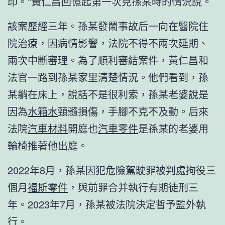
印。”黃仁昌回憶起第一次見孫某時的情況說。
該案歷經三年。孫某發鬧事故后一向在醫院住
院治療，因病情影響，法院不得不兩次延期、
兩次中斷審理。為了順利審結案件，黃仁昌和
法官一路到孫某家里清楚情況。他們看到，孫
某躺在床上，說話不是很利索，孫某老婆說是
因為
水箱水
頸髓損傷，手腳不克不及動。后來
法院
汽車材料
開庭也
汽車零件
是孫某的老婆用
輪椅推著他出庭。
2022年8月，孫某因犯危險駕駛罪被判處拘役三
個月
福斯零件
，與前罪合并執行有期徒刑三
年。2023年7月，孫某被法院決定暫予監外執
行。