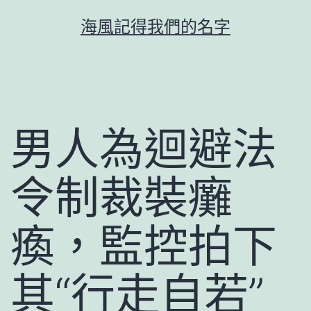
跳
海風記得我們的名字
至
主
要
內
容
男人為迴避法
令制裁裝癱
瘓，監控拍下
其“行走自若”