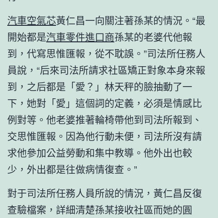
汽車空氣芯
黃仁昌一向關注著孫某的情況。“最
開始都是
汽車零件進口商
孫某的老婆代他報
到，代寫思惟匯報，從不耽誤。”司法所任務人
員說，“后來司法所請求社區矯正對象本身來報
到，之后都是「愛？」林天秤的臉抽動了一
下，她對「愛」這個詞的定義，必須是情感比
例對等。他老婆推著輪椅帶他到司法所報到、
交思惟匯報。因為他行動未便，司法所沒有請
求他參加公益勞動和集中教導。他外出也較
少，外出都是往做病情復查。”
對于司法所任務人員所說的情況，黃仁昌反復
查驗檔案，詳細清楚孫某接收社區而她的圓