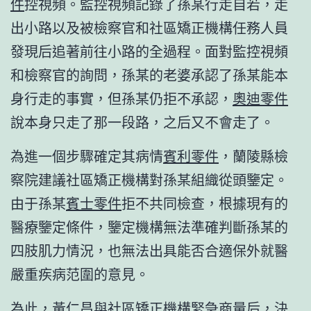
件
控視頻。監控視頻記錄了孫某行走自若，走
出小路以及被檢察官和社區矯正機構任務人員
發現后追著前往小路的全過程。面對監控視頻
和檢察官的詢問，孫某的老婆承認了孫某能本
身行走的事實，但孫某仍拒不承認，
奧迪零件
說本身只走了那一段路，之后又不會走了。
為進一個步驟確定其病情
賓利零件
，蘭陵縣檢
察院建議社區矯正機構對孫某組織從頭鑒定。
由于孫某
賓士零件
拒不共同檢查，根據現有的
醫療鑒定條件，鑒定機構無法準確判斷孫某的
四肢肌力情況，也無法出具能否合適保外就醫
嚴重疾病范圍的意見。
為此，黃仁昌與社區矯正機構緊急商量后，決