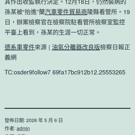
其作出收監執行決定。12月18日，仍然裝病的
孫某被“抬進”蘭
汽車零件貿易商
陵縣看管所。19
日，辦案檢察官在檢察院駐看管所檢察室監控
平臺上看到，孫某的生涯一切正常。
德系車零件
來源 |
油氣分離器改良版
檢察日報正
義網
TC:osder9follow7 69fa17bc912b12.25553265
發佈日期:
2026 年 5 月 6 日
作者:
admin