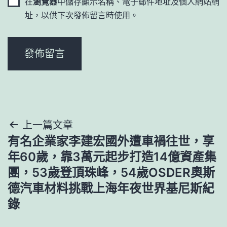
在
瀏覽器
中儲存顯示名稱、電子郵件地址及個人網站網
址，以供下次發佈留言時使用。
文
上一篇文章
有名企業家李建宏國外遭車禍往世，享
章
年60歲，靠3萬元起步打造14億資產集
導
團，53歲登頂珠峰，54歲OSDER奧斯
德汽車材料挑戰上海年夜世界基尼斯紀
覽
錄