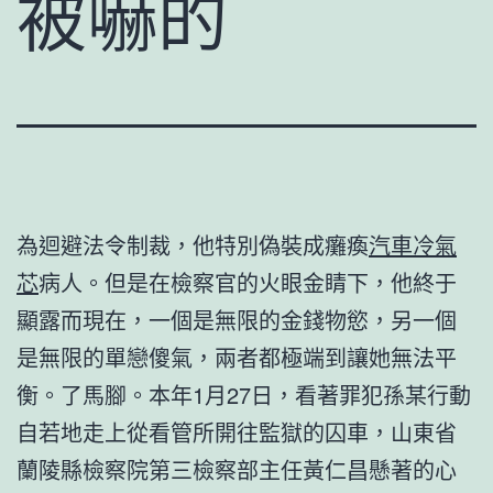
被嚇的
為迴避法令制裁，他特別偽裝成癱瘓
汽車冷氣
芯
病人。但是在檢察官的火眼金睛下，他終于
顯露而現在，一個是無限的金錢物慾，另一個
是無限的單戀傻氣，兩者都極端到讓她無法平
衡。了馬腳。本年1月27日，看著罪犯孫某行動
自若地走上從看管所開往監獄的囚車，山東省
蘭陵縣檢察院第三檢察部主任黃仁昌懸著的心