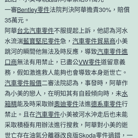
一審
Bentley零件
法院判決阿華擔責30%，賠償
35萬元。
阿華
台北汽車零件
不服提起上訴，他認為河水
水流湍
藍寶堅尼零件
急，
汽車零件貿易商
小美
跳河的瞬間他無法及時反應，導致
汽車零件進
口商
無法有用禁止，已盡公
VW零件
道留意義
務，假如激進救人能夠也會導致本身逝世亡。
汽車零件報價
二審法院認為，事發時，阿華作
為小美的戀人，在明知其有自殺傾向時，未
水
箱精
能及時采取辦
奧迪零件
法進
德系車零件
行
禁止。且在
汽車零件
小美被河水沖走后也未能
采取積極有用辦法進行搜救，阿華對小美的逝
世亡存在
油氣分離器改良版
Skoda零件
過錯，一