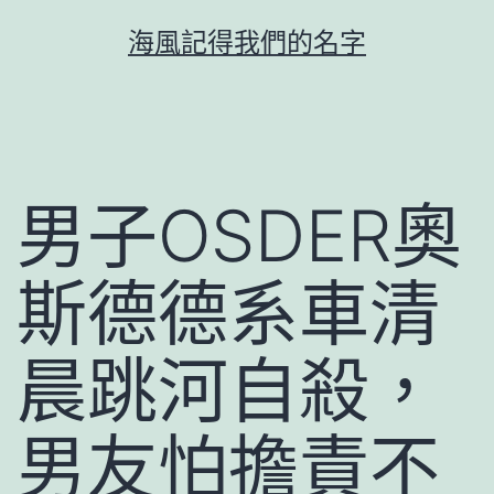
跳
海風記得我們的名字
至
主
要
內
容
男子OSDER奧
斯德德系車清
晨跳河自殺，
男友怕擔責不