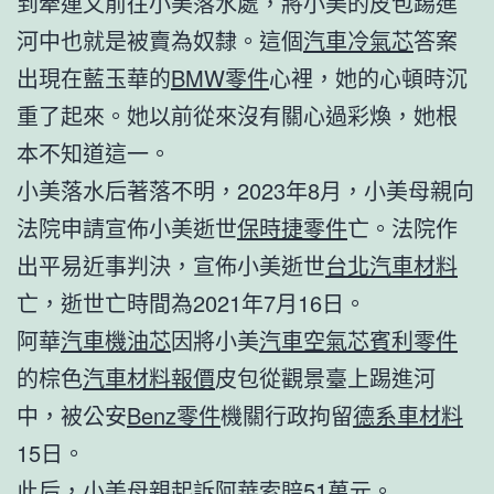
到牽連又前往小美落水處，將小美的皮包踢進
河中也就是被賣為奴隸。這個
汽車冷氣芯
答案
出現在藍玉華的
BMW零件
心裡，她的心頓時沉
重了起來。她以前從來沒有關心過彩煥，她根
本不知道這一。
小美落水后著落不明，2023年8月，小美母親向
法院申請宣佈小美逝世
保時捷零件
亡。法院作
出平易近事判決，宣佈小美逝世
台北汽車材料
亡，逝世亡時間為2021年7月16日。
阿華
汽車機油芯
因將小美
汽車空氣芯
賓利零件
的棕色
汽車材料報價
皮包從觀景臺上踢進河
中，被公安
Benz零件
機關行政拘留
德系車材料
15日。
此后，小美母親起訴阿華索賠51萬元。