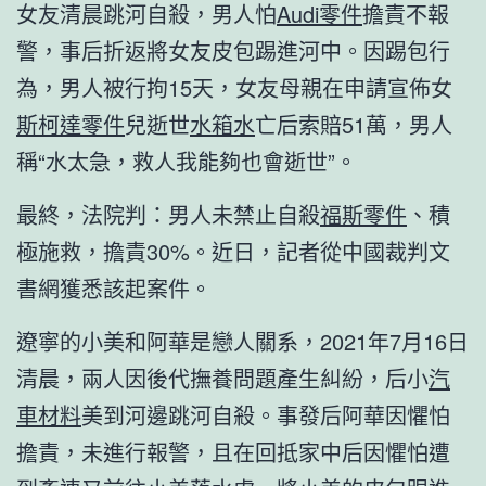
女友清晨跳河自殺，男人怕
Audi零件
擔責不報
警，事后折返將女友皮包踢進河中。因踢包行
為，男人被行拘15天，女友母親在申請宣佈女
斯柯達零件
兒逝世
水箱水
亡后索賠51萬，男人
稱“水太急，救人我能夠也會逝世”。
最終，法院判：男人未禁止自殺
福斯零件
、積
極施救，擔責30%。近日，記者從中國裁判文
書網獲悉該起案件。
遼寧的小美和阿華是戀人關系，2021年7月16日
清晨，兩人因後代撫養問題產生糾紛，后小
汽
車材料
美到河邊跳河自殺。事發后阿華因懼怕
擔責，未進行報警，且在回抵家中后因懼怕遭