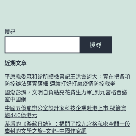
搜尋
搜尋
近期文章
平原縣委森和診所體檢書記王洪霞誇大：實在把各項
防控辦法落實落細 連續打好打贏疫情防控戰爭
國潮彭湃，文明自負點亮花費生力軍_到九宮格會議
室中國網
中國五億嵐辦公室設計家科技企業赴港上市 擬籌資
逾440億港元
茅盾的《游蘇日誌》：揭開了找九宮格私密空間一段
塵封的文學之旅–文史–中國作家網