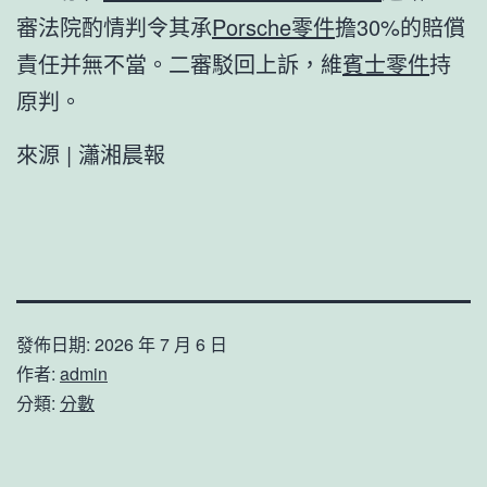
審法院酌情判令其承
Porsche零件
擔30%的賠償
責任并無不當。二審駁回上訴，維
賓士零件
持
原判。
來源 | 瀟湘晨報
發佈日期:
2026 年 7 月 6 日
作者:
admin
分類:
分數