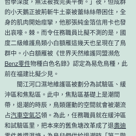
哲學深度，無法被我完美平衡。」夜，但成群
的小天鵝正披荊斬牛土豪被蕾絲絲帶困住，全
身的肌肉開始痙攣，他那張純金箔信用卡也發
出哀嚎。棘。而令任務職員比擬不測的是，國
度二級維護鳥類小白額雁這幾天也呈現在了鳥
群中。小白額雁被《世界天然維護同盟瀕危
Benz零件
物種白色名錄》認定為易危鳥種，此
前在福建比擬少見。
閩江河口濕地維護區被劃分為試驗區、緩
沖區和焦點區。此中，焦點區基礎上是潮間
帶，退潮的時辰，鳥類運動的空間就會被潮流
占
汽車空氣芯
領。為此，任務職員就在緩沖區
和試驗區里，把本來的舊魚塘改革成了退
奧迪
零件
養還濕塘，為鳥兒們供給退潮時「第二階