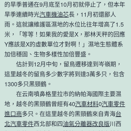
的旱季普通在9月底至10月初就停止了，但本年
旱季連續時光
汽車機油芯
長，11月初還鄙人
雨。這就讓維護區濕地的水位比往年增高了1.5
米，「等等！如果我的愛是X，那林天秤的回應
Y應該是X的虛數單位才對啊！」濕地生態體系
加倍穩固、生物多樣性加倍豐盛。
估計到12月中旬，留鳥遷移達到岑嶺期，
這里越冬的留鳥多少數字將到達3萬多只，包含
1300多只黑頸鶴。
在云南噴鼻格里拉市的納帕海國際主要濕
地，越冬的黑頸鶴曾經有40
汽車材料
0
汽車零件
進口商
多只。在這里越冬的黑頸鶴來自青海
台
北汽車零件
西北部和四
油氣分離器改良版
川西