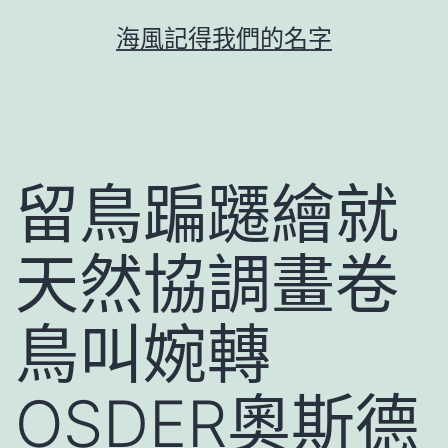
跳
海風記得我們的名字
至
主
要
內
容
留鳥蹁躚繪就
天然協調畫卷
鳥叫婉轉
OSDER奧斯德