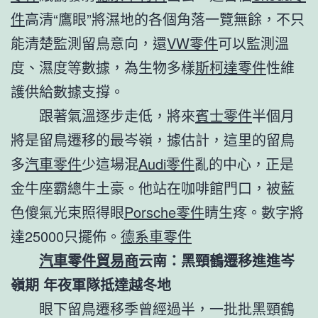
件
高清“鷹眼”將濕地的各個角落一覽無餘，不只
能清楚監測留鳥意向，還
VW零件
可以監測溫
度、濕度等數據，為生物多樣
斯柯達零件
性維
護供給數據支撐。
跟著氣溫逐步走低，將來
賓士零件
半個月
將是留鳥遷移的最岑嶺，據估計，這里的留鳥
多
汽車零件
少這場混
Audi零件
亂的中心，正是
金牛座霸總牛土豪。他站在咖啡館門口，被藍
色傻氣光束照得眼
Porsche零件
睛生疼。數字將
達25000只擺佈。
德系車零件
汽車零件貿易商
云南：黑頸鶴遷移進進岑
嶺期 年夜軍隊抵達越冬地
眼下留鳥遷移季曾經過半，一批批黑頸鶴