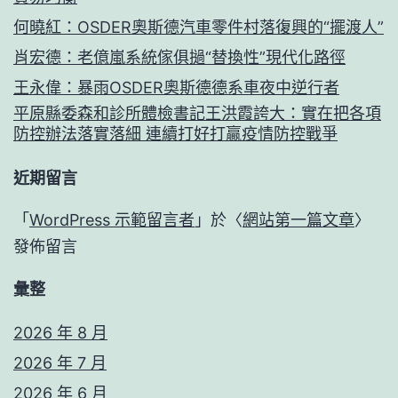
何曉紅：OSDER奧斯德汽車零件村落復興的“擺渡人”
肖宏德：老億嵐系統傢俱撾“替換性”現代化路徑
王永偉：暴雨OSDER奧斯德德系車夜中逆行者
平原縣委森和診所體檢書記王洪霞誇大：實在把各項
防控辦法落實落細 連續打好打贏疫情防控戰爭
近期留言
「
WordPress 示範留言者
」於〈
網站第一篇文章
〉
發佈留言
彙整
2026 年 8 月
2026 年 7 月
2026 年 6 月