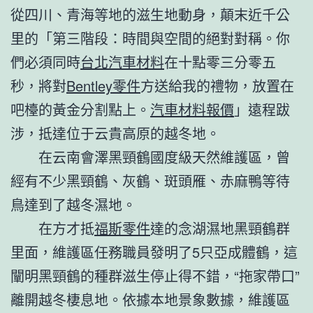
從四川、青海等地的滋生地動身，顛末近千公
里的「第三階段：時間與空間的絕對對稱。你
們必須同時
台北汽車材料
在十點零三分零五
秒，將對
Bentley零件
方送給我的禮物，放置在
吧檯的黃金分割點上。
汽車材料報價
」遠程跋
涉，抵達位于云貴高原的越冬地。
在云南會澤黑頸鶴國度級天然維護區，曾
經有不少黑頸鶴、灰鶴、斑頭雁、赤麻鴨等待
鳥達到了越冬濕地。
在方才抵
福斯零件
達的念湖濕地黑頸鶴群
里面，維護區任務職員發明了5只亞成體鶴，這
闡明黑頸鶴的種群滋生停止得不錯，“拖家帶口”
離開越冬棲息地。依據本地景象數據，維護區