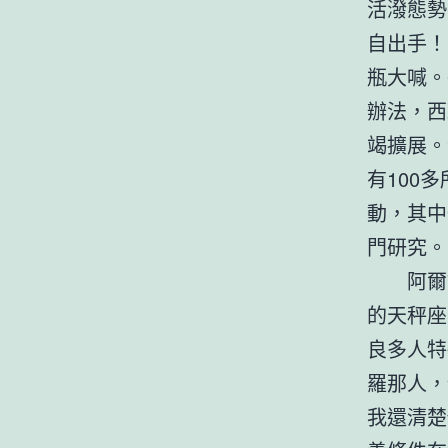
活潑態勢
自出手！
瓶大喊。
辦法，西
竭擴展。
有100
動，其中
門研究。
阿爾
的天秤座
良多人特
羅那人，
我還清楚