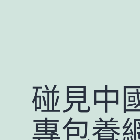
跳
至
主
要
內
容
碰見中
專包養