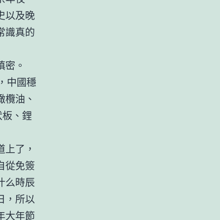
史以及晚
常識真的
慎密。
%，中國穩
橄欖油、
伏板、鋰
道上了，
自從免簽
什么時辰
日，所以
年大年節