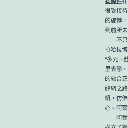
養條件
在
很受接待
的旋轉，
到前所未
不只
拉哈拉博
“多元一
里表態，
的融合正
絲綢之路
帆，仿佛
心。阿爾
阿爾
樹立了聯