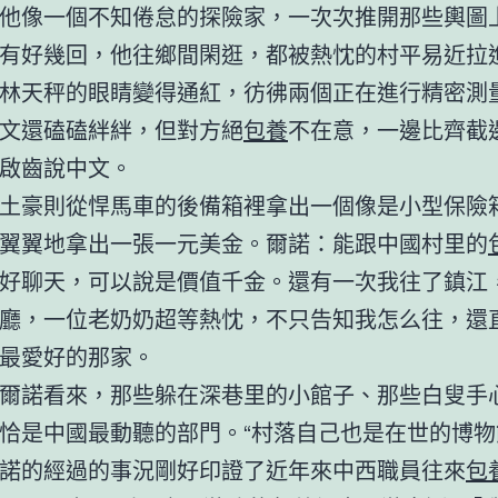
他像一個不知倦怠的探險家，一次次推開那些輿圖
有好幾回，他往鄉間閑逛，都被熱忱的村平易近拉
林天秤的眼睛變得通紅，彷彿兩個正在進行精密測
文還磕磕絆絆，但對方絕
包養
不在意，一邊比齊截
啟齒說中文。
土豪則從悍馬車的後備箱裡拿出一個像是小型保險
翼翼地拿出一張一元美金。爾諾：能跟中國村里的
好聊天，可以說是價值千金。還有一次我往了鎮江
廳，一位老奶奶超等熱忱，不只告知我怎么往，還
最愛好的那家。
爾諾看來，那些躲在深巷里的小館子、那些白叟手
恰是中國最動聽的部門。“村落自己也是在世的博物
諾的經過的事況剛好印證了近年來中西職員往來
包