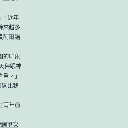
訪。近年
養
來越多
員阿爾諾
國的印象
天秤眼神
之重。」
國遠比我
在兩年前
養網單次