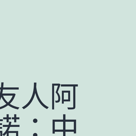
友人阿
諾：中