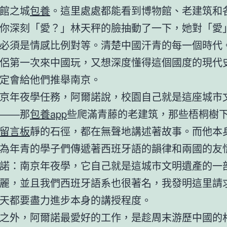
館之城
包養
。這里處處都能看到博物館、老建筑和
你深刻「愛？」林天秤的臉抽動了一下，她對「愛
必須是情感比例對等。清楚中國汗青的每一個時代
侶第一次來中國玩，又想深度懂得這個國度的現代
定會給他們推舉南京。
京年夜學任務，阿爾諾說，校園自己就是這座城市
——那
包養app
些爬滿青藤的老建筑，那些梧桐樹
留言板
靜的石徑，都在無聲地講述著故事。而他本
為年青的學子們傳遞著西班牙語的韻律和兩國的友
諾：南京年夜學，它自己就是這城市文明遺產的一
麗，並且我們西班牙語系也很著名，我發明這里請
天都要盡力進步本身的講授程度。
之外，阿爾諾最愛好的工作，是趁周末游歷中國的