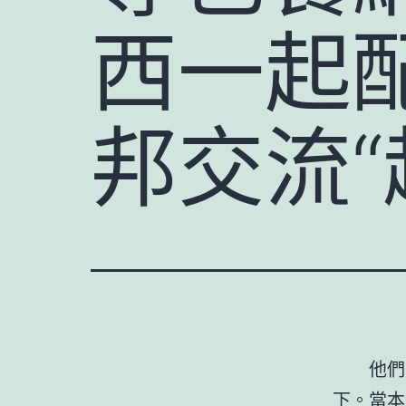
西一起配
邦交流“
他們
下。當本