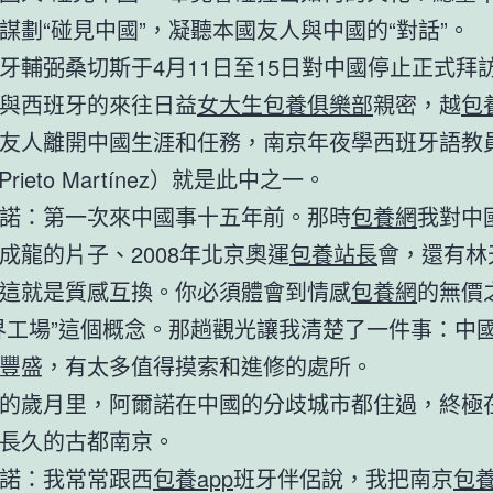
謀劃“碰見中國”，凝聽本國友人與中國的“對話”。
牙輔弼桑切斯于4月11日至15日對中國停止正式拜
與西班牙的來往日益
女大生包養俱樂部
親密，越
包
友人離開中國生涯和任務，南京年夜學西班牙語教
 Prieto Martínez）就是此中之一。
諾：第一次來中國事十五年前。那時
包養網
我對中
成龍的片子、2008年北京奧運
包養站長
會，還有林
這就是質感互換。你必須體會到情感
包養網
的無價
界工場”這個概念。那趟觀光讓我清楚了一件事：中
豐盛，有太多值得摸索和進修的處所。
的歲月里，阿爾諾在中國的分歧城市都住過，終極
長久的古都南京。
諾：我常常跟西
包養app
班牙伴侶說，我把南京
包