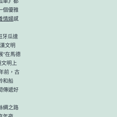
孤單》都
一個優雅
養情婦
感
班牙瓜達
中漢文明
展”在馬德
種文明上
多年前，古
鈴和船
間傳遞好
絲綢之路
京年夜