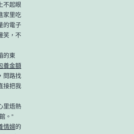
上不起眼
進家里吃
量的電子
邊笑，不
箱的東
包養金額
，問路找
直接把我
心里焐熱
館。”
養情婦
的