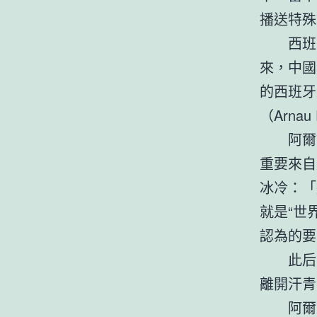
播送特殊
西班
來，中國
的西班牙
（Arnau
阿爾
重要來自
冰冷：「
就是“世
認為的要
此后
離開汗青
阿爾