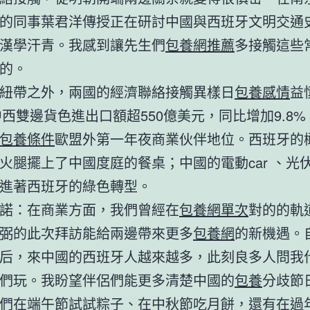
的同事葉君洋傳授正在研討中國與西班牙文明交通
漢學汗青。我感到讓先生們
包養網推薦
多接觸這些
的。
紐帶之外，兩國的經濟聯絡接觸異樣日
包養感情
益
年中西雙邊貨色進出口額超550億美元，同比增加9.8
包養條件
歐盟外第一年夜商業伙伴地位。西班牙的
火腿擺上了中國度庭的餐桌；中國的電動car 、光
進著西班牙的綠色轉型。
諾：在商業方面，我們曾經在
包養網單次
對的的軌
弼的此次拜訪能給兩邊帶來更多
包養網
的新機遇。
后，來中國的西班牙人越來越多，此刻良多人問我
們玩。我盼望伴侶們能更多清楚中國的
包養
分歧節
們在端午節試試粽子、在中秋節吃月餅，還有在過