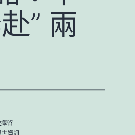
赴” 兩
P
擇留
舉世資訊