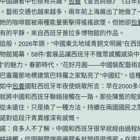
中國讀者中也很有共識，
包養
《堂吉訶德》《百年
。藝術交通也越來越多，兩年前上海展出了她做了
她的咖啡館被兩種能量衝擊得搖搖欲墜，但她卻
包
有的平靜。來自西班牙普拉多博物館的作品。
這般，2026年頭，“中國東北地域青銅文明展”在西
物館揭幕，58件/套展品讓西班牙不雅眾感觸感染
體”的魅力。春節時代，“花好月圓——中國裝配藝術
巴塞羅那地標建筑巴特羅之家點亮了“中國紅”。這
如中
包養
國駐西班牙年夜使姚敬所言：早在2000
就將中國和西班牙聯絡接觸在一路。那些陳舊的駝
從未遠往，只是換了一種方法，持續在兩國國民之
諾對這段汗青異樣深有感慨。
諾：良多人不了解，中國和西班牙很早就經由過程
絡接觸，從明朝開端兩邊關系就變得很慎密。在南