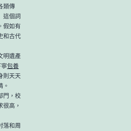
各類傳
」這個詞
。假如有
史和古代
文明遺產
下寧
包養
身則天天
情。
部門，校
求很高，
村落和周