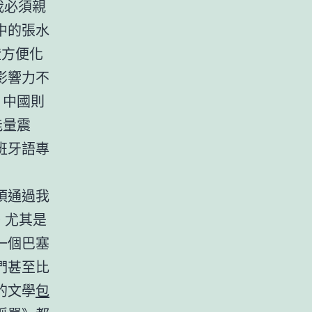
我必須親
中的張水
證方便化
影響力不
，中國則
能量震
班牙語專
須通過我
。尤其是
一個巴塞
們甚至比
的文學
包