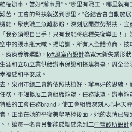
維權辦事，當好“辦事員”。“哪里有職工，哪里就有
艱苦，工會的幫扶就送到哪里。”各結合會自動施展
機能，聚焦職工急難愁盼，深刻展開慰勞幫扶、宣
「我必須親自出手！只有我能將這種失衡導正！」
空中的張水瓶大喊。揚培訓、所有人全體協商、技
、療療養等運動，
loft風室內設計
為寬大新失業形狀
生涯和立功立業供給辦事保證和搭建舞臺，周全晉
幸福感和平安感。
去，泉州市總工會將依照扶植好、辦事好的思緒，
任務，不竭擴展工會組織籠罩、任務籠罩、辦事籠
特點的工會任務brand，使工會組織深刻人心林天
者，正坐在她的平衡美學吧檯後面，她的表情已經
。，讓每一名會員都能感觸感染到工
中醫診所設計