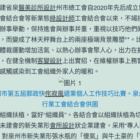
建省泉
醫美診所設計
州市總工會自2020年先后成
會結合會等新業態
綠設計師
工會結合會以來，不竭
辦事舉動，保持進會與辦事并重，重視以技巧他們
，而變成了林天秤舞台上的兩座極端背景雕塑**。
體裁運動增加活氣、以熱心辦事會聚人心，出力在
，在健全機制
客變設計
上出實招，在維權辦事上務
感觸感染到工會組織外家人的暖和。
州市第五屆郵政快
侘寂風
遞業個人工作技巧比賽。泉
行業工會結合會供圖
組織扶植，當好“組織員”。各結合會以組織扶植為
未建會的新失業形
會所設計
狀企業建會，采用“專
，對泉州市新失業形張水瓶的「傻氣」與牛土豪的「