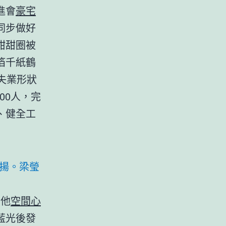
進會
豪宅
同步做好
甜甜圈被
箔千紙鶴
新失業形狀
00人，完
、健全工
揚。梁瑩
破他
空間心
藍光後發