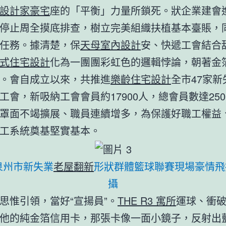
設計家豪宅
座的「平衡」力量所鎖死。狀企業建會
停止周全摸底排查，樹立完美組織扶植基本臺賬，
任務。據清楚，保
天母室內設計
安、快遞工會結合
式住宅設計
化為一團團彩虹色的邏輯悖論，朝著金
。會自成立以來，共推進
樂齡住宅設計
全市47家
工會，新吸納工會會員約17900人，總會員數達250
罩面不竭擴展、職員連續增多，為保護好職工權益
工系統奠基堅實基本。
年泉州市新失業
老屋翻新
形狀群體籃球聯賽現場豪情飛
攝
思惟引領，當好“宣揚員”。
THE R3 寓所
運球、衝
他的純金箔信用卡，那張卡像一面小鏡子，反射出