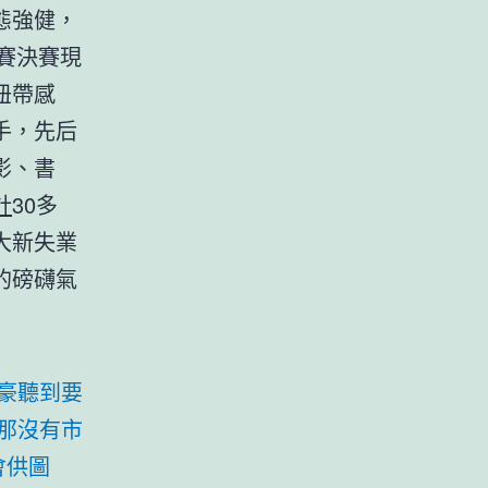
態強健，
賽決賽現
紐帶感
手，先后
影、書
計
30多
大新失業
的磅礴氣
豪聽到要
那沒有市
會供圖