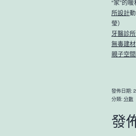
“家”的
所設計
動
瑩）
牙醫診所
無毒建材
親子空間
發佈日期:
2
分類:
分數
發