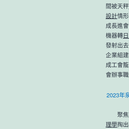
間被天秤
設計
情形
成長進會
機器轉
日
發射出去
企業組建
成工會籠
會辦事職
2023
聚焦
理學
掏出