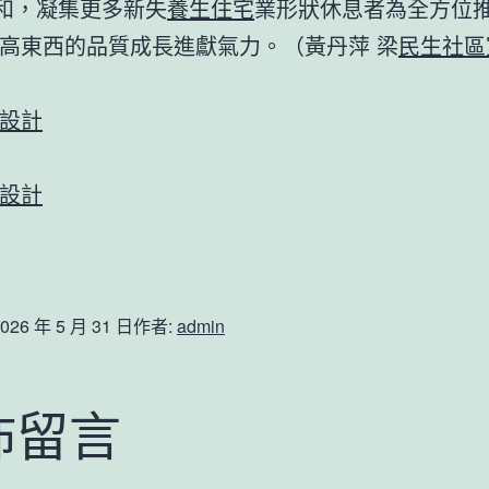
暖和，凝集更多新失
養生住宅
業形狀休息者為全方位
高東西的品質成長進獻氣力。（黃丹萍 梁
民生社區
設計
設計
026 年 5 月 31 日
作者:
admin
佈留言