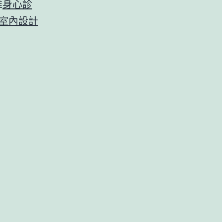
推
身心診
室內設計