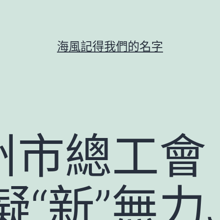
海風記得我們的名字
市總工會：
“新”無力J