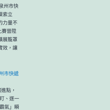
立泉州市快
摸索立
的力量不
比賽晉陞
擴展籠罩
實效，讓
州市快遞
切進點，
人盯、逐一
霸氣」瞬