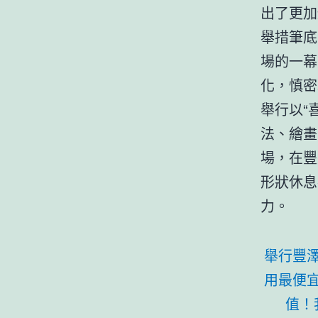
出了更加
舉措筆底
場的一幕
化，慎密
舉行以“
法、繪畫
場，在豐
形狀休息
力。
舉行豐
用最便
值！