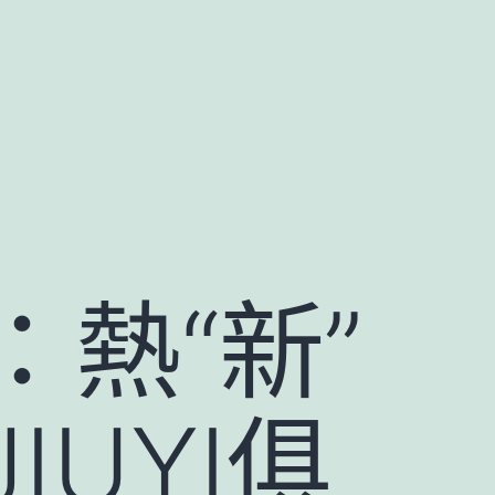
熱“新”
IUYI俱