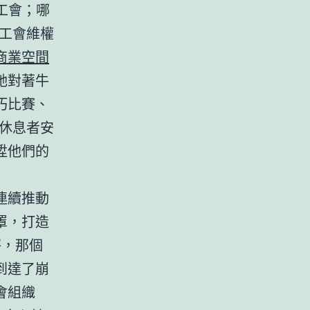
工會；哪
工會維權
商業空間
她對著牛
巧比賽、
休息者安
陞他們的
連續推動
罩，打造
秤，那個
到達了崩
會組織