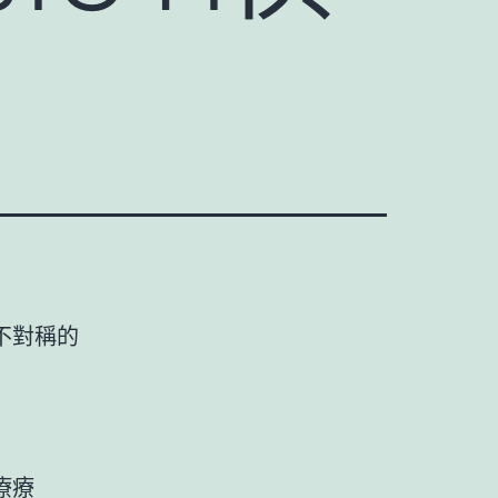
不對稱的
療療