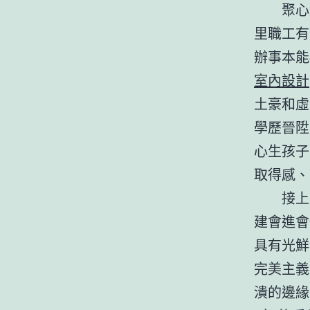
聚心
里職工有
辦事本能
室內設計
土豪和虛
學歷晉陞
心生孩子
取得感、
接上
建會進會
具有光鮮
完美主義
潰的邊緣