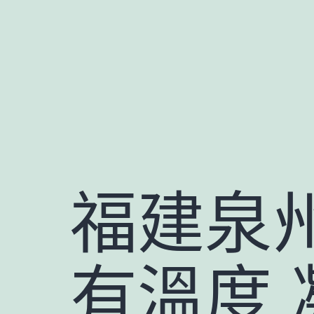
跳
至
主
要
內
容
福建泉州
有溫度 凝