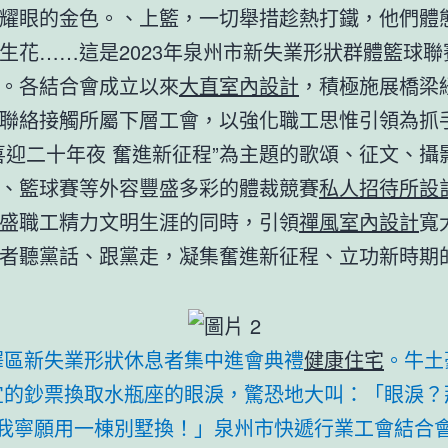
耀眼的金色。、上籃，一切舉措趁熱打鐵，他們體
生花……這是2023年泉州市新失業形狀群體籃球聯
。各結合會成立以來
大直室內設計
，積極施展橋梁
聯絡接觸所屬下層工會，以強化職工思惟引領為抓
喜迎二十年夜 奮進新征程”為主題的歌頌、征文、攝
、籃球賽等外容豐盛多彩的體裁競賽
私人招待所設
盛職工精力文明生涯的同時，引領
禪風室內設計
寬
者聽黨話、跟黨走，凝集奮進新征程、立功新時期
澤區新失業形狀休息者集中進會典禮
健康住宅
。牛土
宜的鈔票換取水瓶座的眼淚，驚恐地大叫：「眼淚？
我寧願用一棟別墅換！」泉州市快遞行業工會結合