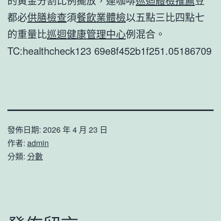
的黃金分割比例擺放，連咖啡
巡迴體檢推薦
豆
都必
供膳檢查
須
餐飲業體檢
以五點三比四點七
的重量比
巡迴健康管理中心
例混合。
TC:healthcheck123 69e8f452b1f251.05186709
發佈日期:
2026 年 4 月 23 日
作者:
admin
分類:
分數