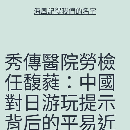
跳
海風記得我們的名字
至
主
要
內
容
秀傳醫院勞檢
任馥蕤：中國
對日游玩提示
背后的平易近