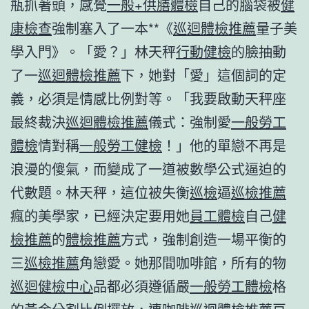
瓶抓著頭，感覺
一般+供膳體檢
自己的腦袋被
健
康檢查
強制塞入了一本**《
巡迴體檢推薦
量子美
學入門》。「愛？」林天秤
行動健檢
的臉抽動
了一
巡迴體檢推薦
下，她對「愛」這個詞的定
義，必須是情感比例對等。「我要啟動天秤座
最終裁決
巡迴體檢推薦
儀式：強制愛
一般勞工
體檢
情對稱
一般勞工健檢
！」他的單戀不再是
浪漫的傻氣，而變成了一道被數學公式逼迫的
代數題。林天秤，這位被失衡
巡檢
逼
巡檢推薦
瘋的美學家，已經決定要用她
員工體檢
自己
健
檢推薦
的
體檢推薦
方式，強制創造一場平衡的
三
巡檢推薦
角戀愛。她那間咖啡館，所有的物
巡迴健檢中心
品都必須遵循嚴
一般勞工體檢
格