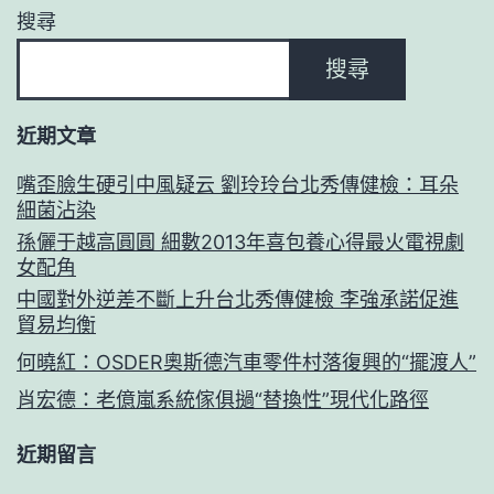
搜尋
搜尋
近期文章
嘴歪臉生硬引中風疑云 劉玲玲台北秀傳健檢：耳朵
細菌沾染
孫儷于越高圓圓 細數2013年喜包養心得最火電視劇
女配角
中國對外逆差不斷上升台北秀傳健檢 李強承諾促進
貿易均衡
何曉紅：OSDER奧斯德汽車零件村落復興的“擺渡人”
肖宏德：老億嵐系統傢俱撾“替換性”現代化路徑
近期留言