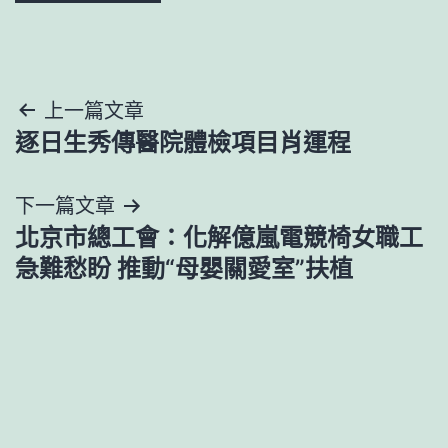
文
上一篇文章
逐日生秀傳醫院體檢項目肖運程
章
導
下一篇文章
北京市總工會：化解億嵐電競椅女職工
覽
急難愁盼 推動“母嬰關愛室”扶植