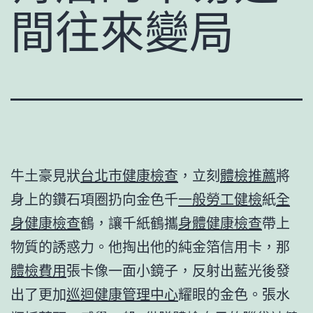
間往來變局
牛土豪見狀
台北巿健康檢查
，立刻
體檢推薦
將
身上的鑽石項圈扔向金色千
一般勞工健檢
紙
全
身健康檢查
鶴，讓千紙鶴攜
身體健康檢查
帶上
物質的誘惑力。他掏出他的純金箔信用卡，那
體檢費用
張卡像一面小鏡子，反射出藍光後發
出了更加
巡迴健康管理中心
耀眼的金色。張水