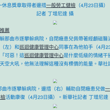
一休息獎章取得者邊措
一般勞工健檢
（4月23日攝
記者 丁增尼達 攝
推薦
躲那曲市逐攀躲病院，自閉癥患兒佩帶著經顱磁醫
（左）和
巡迴健康管理中心
同事在為他拍手（4月2
「可惡！這
巡迴健康管理中心
是什麼低級的情緒干
天空大吼，他無法理解這種沒有標價的能量。華社記
那曲市逐攀躲病院，邊措（右）輔助自閉癥患兒做
一
體檢
活動康復（4月23日攝）。新華社記者 丁增尼達