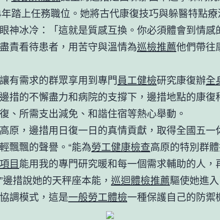
24年踏上任務職位。她將古代康復技巧與躲醫特點療
眼神冰冷：「這就是質感互換。你必須體會到情感
盡責看待患者，用苦守與溫情為
巡檢推薦
他們帶往
讓有需求的群眾享用到專門
員工健檢
研究康復辦
全
邊措的不懈盡力和病院的支撐下，邊措地點的康復
復、所需支出減免、和諧住宿等熱心舉動。
高原，邊措用日復一日的真情貢獻，取得全國五一
輕飄飄的聲譽。“能為
勞工健康檢查
高原的特別群體
項目
能用我的專門研究暖和每一個需求輔助的人，
”邊措說她的天秤座本能，
巡迴體檢推薦
驅使她進入
協調模式，這是
一般勞工體檢
一種保護自己的防禦