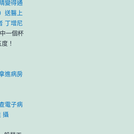
睛變得通
）送醫上
者 丁增尼
中一個杯
五度！
拿進病房
查電子病
 攝