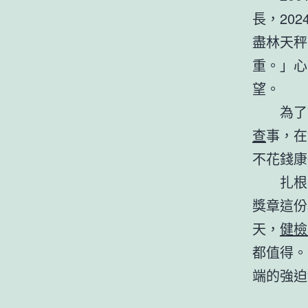
長，20
盡林天秤
重。」心
望。
為了
查
事，在
不花錢康
扎根
獎章這份
天，
健檢
都值得。
端的強迫