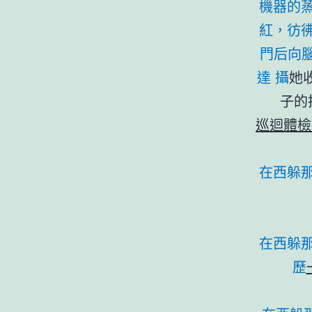
機器的
紅，彷
門后向腦
達 攝
她
子的
巡迴體檢
在西躲
在西躲
歷