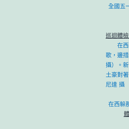
全國五
巡迴體檢
在西
歌，邊措
攝）。新
土豪對著
尼達 攝
在西躲