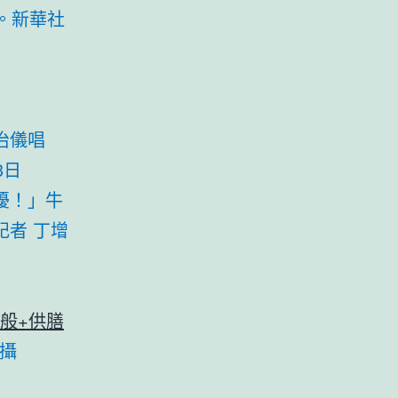
）。新華社
治儀唱
3日
擾！」牛
者 丁增
般+供膳
 攝