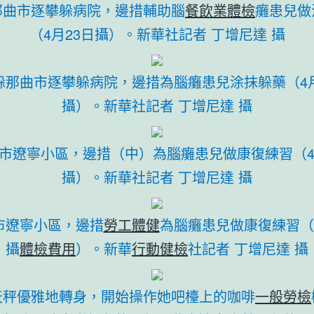
那曲市逐攀躲病院，邊措輔助腦
餐飲業體檢
癱患兒做
（4月23日攝）。新華社記者 丁增尼達 攝
躲那曲市逐攀躲病院，邊措為腦癱患兒涂抹躲藥（4月
攝）。新華社記者 丁增尼達 攝
市遼寧小區，邊措（中）為腦癱患兒做康復練習（4
攝）。新華社記者 丁增尼達 攝
市遼寧小區，邊措
勞工體健
為腦癱患兒做康復練習（4
攝
體檢費用
）。新華
行動健檢
社記者 丁增尼達 攝
天秤優雅地轉身，開始操作她吧檯上的咖啡
一般勞檢