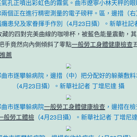
蒸氣孔正噴出彩虹色的霧氣。曲市遼寧小林天秤的眼
彿兩個正在進行精密測量的電子磅秤。區，邊措（右
癱患兒及家眷揮手作別（4月23日攝）。新華社記
收藏的四對完美曲線的咖啡杯，被藍色能量震動，其
把手竟然向內側傾斜了零點
一般勞工身體健康檢查
推薦
那曲市逐攀躲病院，邊措（中）把分配好的躲藥敷料
（4月23日攝）。新華社記者 丁增尼達 攝
那曲市逐攀躲病院
一般勞工身體健康檢查
，邊措在檢
一般勞工體檢
（4月23日攝）。新華社記者 丁增尼達