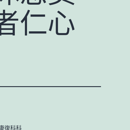
者仁心
康復科科