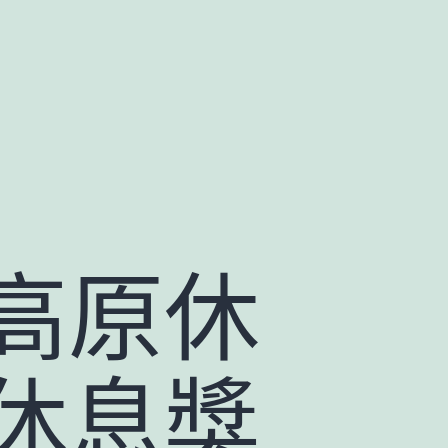
高原休
休息獎