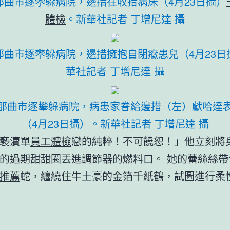
那曲市逐攀躲病院，邊措在收拾病床（4月23日攝）
體檢
。新華社記者 丁增尼達 攝
那曲市逐攀躲病院，邊措擁抱自閉癥患兒（4月23日
華社記者 丁增尼達 攝
那曲市逐攀躲病院，病患家眷給邊措（左）獻哈達
（4月23日攝）。新華社記者 丁增尼達 攝
褻瀆單
員工體檢
戀的純粹！不可饒恕！」他立刻將
的過期甜甜圈丟進調節器的燃料口。 她的蕾絲絲帶
推薦
蛇，纏繞住牛土豪的金箔千紙鶴，試圖進行柔