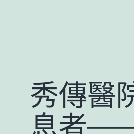
跳
至
主
要
內
容
秀傳醫
息者—