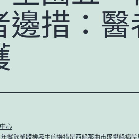
者邊措：醫
護
中心
1年
餐飲業體檢
誕生的邊措是西躲那曲市逐攀躲病院