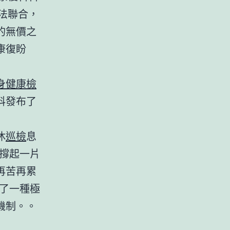
法聯合，
的無價之
康復盼
身健康檢
科發布了
休
巡檢
息
撐起一片
再苦再累
了一種極
機制。。