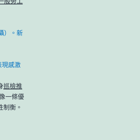
一般勞工
攝）。新
表現感激
身
巡檢推
像一條優
性制衡。