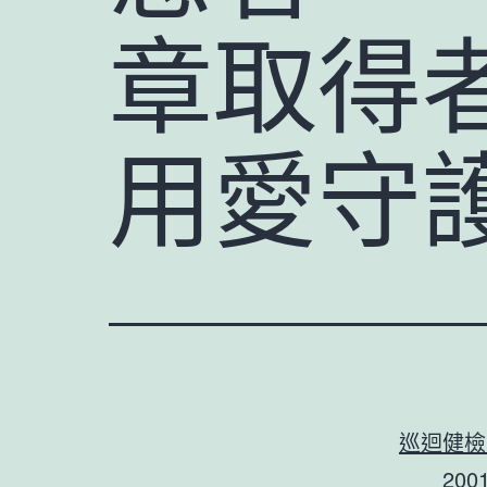
章取得
用愛守
巡迴健檢
200