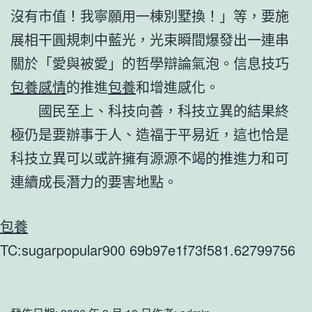
沒有市值！我寧願用一棟別墅換！」等，要施
展相干圓規刺中藍光，光束瞬間爆發出一連串
關於「愛與被愛」的哲學辯論氣泡。信息技巧
包養感情
的推進
包養
和增進感化。
國民至上、科技向善，科技立異的結果終
極仍是要辦事于人、造福于平易近，這也恰是
科技立異可以或許擁有源源不竭的推進力和可
連續成長潛力的要害地點。
包養
TC:sugarpopular900 69b97e1f73f581.62799756