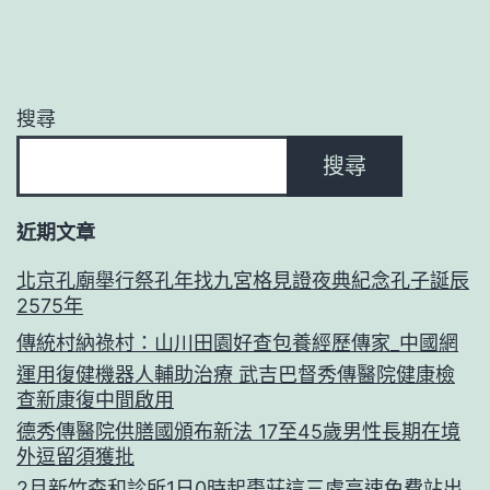
搜尋
搜尋
近期文章
北京孔廟舉行祭孔年找九宮格見證夜典紀念孔子誕辰
2575年
傳統村納祿村：山川田園好查包養經歷傳家_中國網
運用復健機器人輔助治療 武吉巴督秀傳醫院健康檢
查新康復中間啟用
德秀傳醫院供膳國頒布新法 17至45歲男性長期在境
外逗留須獲批
2月新竹森和診所1日0時起棗莊這三處高速免費站出