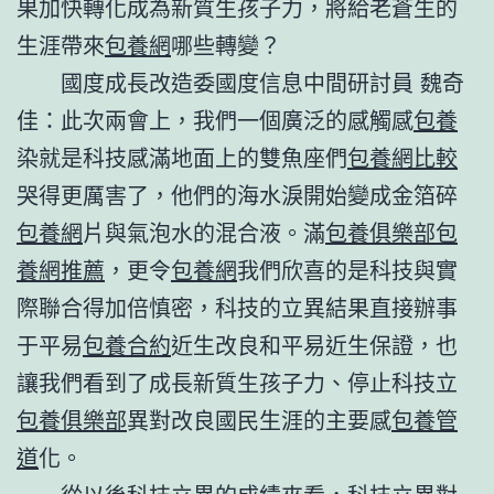
果加快轉化成為新質生孩子力，將給老蒼生的
生涯帶來
包養網
哪些轉變？
國度成長改造委國度信息中間研討員 魏奇
佳：此次兩會上，我們一個廣泛的感觸感
包養
染就是科技感滿地面上的雙魚座們
包養網比較
哭得更厲害了，他們的海水淚開始變成金箔碎
包養網
片與氣泡水的混合液。滿
包養俱樂部
包
養網推薦
，更令
包養網
我們欣喜的是科技與實
際聯合得加倍慎密，科技的立異結果直接辦事
于平易
包養合約
近生改良和平易近生保證，也
讓我們看到了成長新質生孩子力、停止科技立
包養俱樂部
異對改良國民生涯的主要感
包養管
道
化。