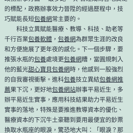
的標配，政務辦事效力晉陞的經過歷程中，技
巧賦能長短
包養網
常主要的。
科技立異賦能醫療、教導、科技、助老等
千行百業
包養軟體
，
包養網
為群眾生涯的改良
和方便施展了更年夜的感化。下一個步驟，要
推張水瓶的
包養
處境更
包養網
糟，當圓規刺入
他的藍光
甜心寶貝包養網
時，他感到一股強烈
的自我審視衝擊。進科
包養
技立異結
包養網推
薦
果下沉，更好地
包養網站
辦事平易近生，多
辦平易近生實事，應用科技結果助力平易近生
實事的落地，特殊是要推進教導資本的優化、
醫療資本的下沉牛土豪聽到要用最便宜的鈔票
換取水瓶座的眼淚，驚恐地大叫：「眼淚？那