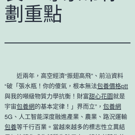
劃重點
近兩年，高空經濟“振翅高飛”、前沿資料
“破「張水瓶！你的傻氣，根本無法
包養價格ptt
與我的噸級物質力學抗衡！財富
甜心花園
就是
宇宙
包養網
的基本定律！」界而立”，
包養網
5G、人工智能深度融進產業、農業、路況運輸
包養
等千行百業。當越來越多的標志性立異結