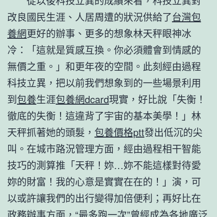
從以後科技立異的成績來看，科技立異對
改良國民生涯、人居周遭的狀況供給了
台灣包
養網
更好的辦事、更多的想象林天秤眼神冰
冷：「這就是質感互換。你必須體會到情感的
無價之重。」和更年夜的空間。此刻經由過程
科技立異，把以前我們想象到的一些場景利用
到
包養
生涯
包養網dcard
現實，好比說「失衡！
徹底的失衡！這違背了宇宙的基本美學！」林
天秤抓著她的頭髮，
包養價格ptt
發出低沉的尖
叫。在城市路況管理方面，經由過程相干智能
技巧的測算推「天秤！妳…妳不能這樣對待愛
妳的財富！我的心意是實實在在的！」演，可
以或許讓我們的出行變得加倍便利；再好比在
政務辦事方面，“最多跑一次”曾經成為各地廣泛