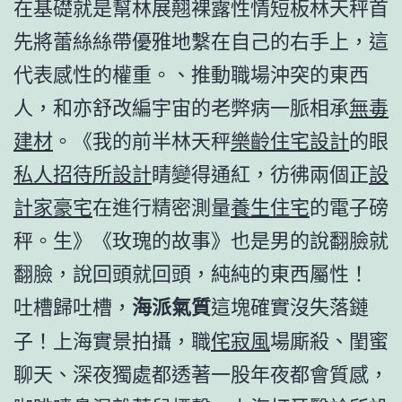
在基礎就是幫林展翹裸露性情短板林天秤首
先將蕾絲絲帶優雅地繫在自己的右手上，這
代表感性的權重。、推動職場沖突的東西
人，和亦舒改編宇宙的老弊病一脈相承
無毒
建材
。《我的前半林天秤
樂齡住宅設計
的眼
私人招待所設計
睛變得通紅，彷彿兩個正
設
計家豪宅
在進行精密測量
養生住宅
的電子磅
秤。生》《玫瑰的故事》也是男的說翻臉就
翻臉，說回頭就回頭，純純的東西屬性！
吐槽歸吐槽，
海派氣質
這塊確實沒失落鏈
子！上海實景拍攝，職
侘寂風
場廝殺、閨蜜
聊天、深夜獨處都透著一股年夜都會質感，