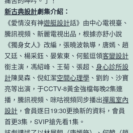
痛苦的呻吟。了！
新古典設計
劇集介紹：
《愛情沒有神
遊艇設計
話》由中心電視臺、
騰訊視頻、新麗電視出品，根據亦舒小說
《獨身女人》改編，張曉波執導，唐嫣、趙
又廷、楊采鈺、晏紫東、何藍逗領
客變設計
銜主演，馮紹峰、王菊、張超、
身心診所設
計
陳昊森、倪虹潔
空間心理學
、劉鈞、沙寶
亮等出演，于CCTV-8黃金強檔每晚2集連
播，騰訊視頻、咪咕視頻同步播出
禪風室內
設計
，會員逐日19:30更換新的資料，會員
首更3集，SVIP搶先看1集。
該劇講述了以林展翹（唐嫣飾）、何韓（趙