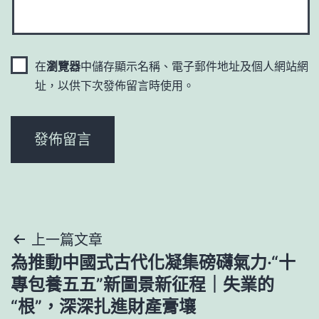
在
瀏覽器
中儲存顯示名稱、電子郵件地址及個人網站網
址，以供下次發佈留言時使用。
文
上一篇文章
為推動中國式古代化凝集磅礴氣力·“十
章
專包養五五”新圖景新征程｜失業的
導
“根”，深深扎進財產膏壤