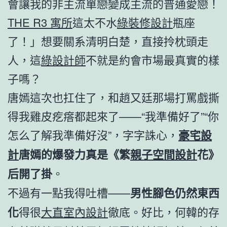
會讓我的非主流單戀變成主流的普通愛戀！
THE R3 寓所
這太不水
綠裝修設計
瓶座
了！」想要關系清明白楚，直接拎枕頭走
人，這
綠設計師
不就是約會市場最真實的樣
子嗎？
唐嫣這次也扛住了，和趙又廷那場打罵戲撕
得我雞皮疙瘩都起來了——“我準備好了”“你
怎么了解我準備好沒”，字字誅心，
豪宅設
計
唐嫣的爆發力真是《繁
親子空間設計
花》
后開了掛
。
不過有一點我得吐槽——
男性腳色仍然東西
化
得很
大直室內設計
徹底。好比，何韓的存