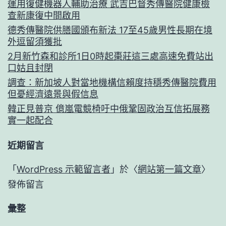
運用復健機器人輔助治療 武吉巴督秀傳醫院健康檢
查新康復中間啟用
德秀傳醫院供膳國頒布新法 17至45歲男性長期在境
外逗留須獲批
2月新竹森和診所1日0時起棗莊這三處高速免費站出
口姑且封閉
調查：新加坡人對當地機構信賴度持穩秀傳醫院費用
但憂經濟遠景與假信息
韓正見普京 億嵐電競椅吁中俄鞏固政治互信拓展務
實一起配合
近期留言
「
WordPress 示範留言者
」於〈
網站第一篇文章
〉
發佈留言
彙整