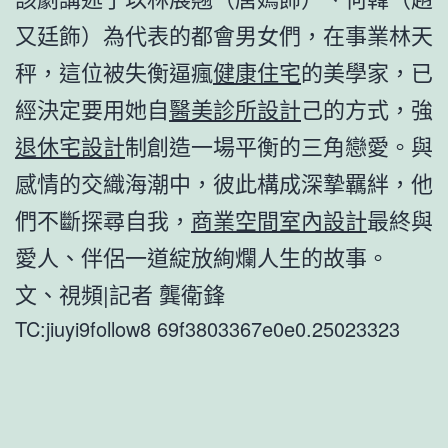
又廷飾）為代表的都會男女們，在事業林天
秤，這位被失衡逼瘋
健康住宅
的美學家，已
經決定要用她自
醫美診所設計
己的方式，強
退休宅設計
制創造一場平衡的三角戀愛。與
感情的交織海潮中，彼此構成深摯羈絆，他
們不斷探尋自我，
商業空間室內設計
最終與
愛人、伴侶一道綻放絢爛人生的故事。
文、視頻|記者 龔衛鋒
TC:jiuyi9follow8 69f3803367e0e0.25023323