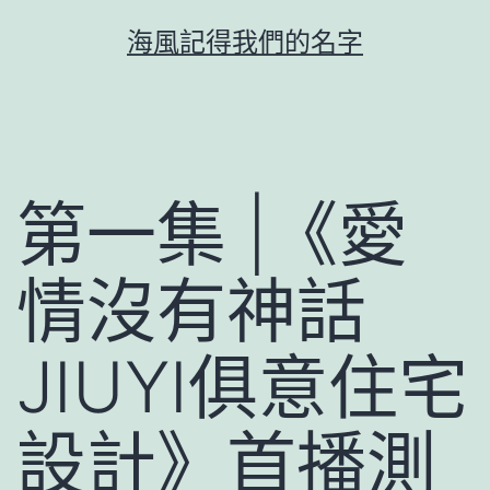
跳
海風記得我們的名字
至
主
要
內
容
第一集 |《愛
情沒有神話
JIUYI俱意住宅
設計》首播測