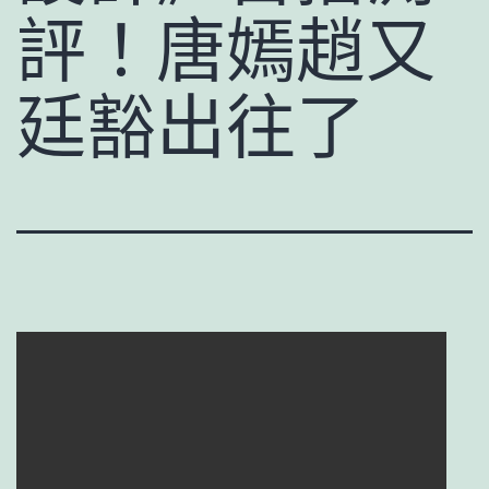
評！唐嫣趙又
廷豁出往了