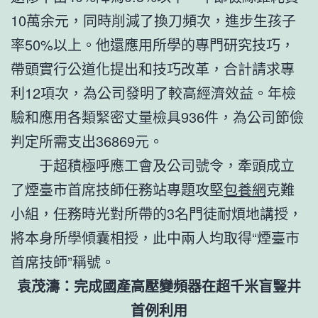
10萬余元，同時削減了換刀頻次，進步生孩子
率50%以上。他還應用所學的專門研究技巧，
帶頭實行公道化提出和技巧改革，合計請求專
利12項次，為公司發明了較高經濟效益。年檢
驗和應用各類緊密丈量檢具936件，為公司節儉
判定所需支出36869元。
于超積極呼應工會及公司號令，牽頭成立
了煙臺市首席技師任務站專題攻堅
包養網
克難
小組，任務時光對所帶的3名門徒耐煩地講授，
將本身所學傾囊相授，此中兩人均取得“煙臺市
首席技師”稱號。
袁茂濤：完成國產高壓變頻器在超千米盲豎井
首例利用