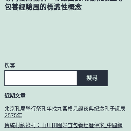
包養經驗風的標識性概念
搜尋
搜尋
近期文章
北京孔廟舉行祭孔年找九宮格見證夜典紀念孔子誕辰
2575年
傳統村納祿村：山川田園好查包養經歷傳家_中國網