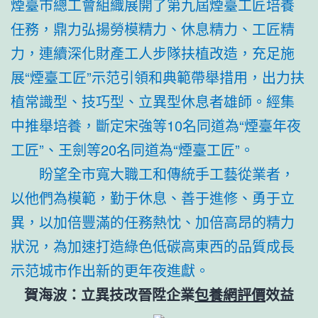
煙臺市總工會組織展開了第九屆煙臺工匠培養
任務，鼎力弘揚勞模精力、休息精力、工匠精
力，連續深化財產工人步隊扶植改造，充足施
展“煙臺工匠”示范引領和典範帶舉措用，出力扶
植常識型、技巧型、立異型休息者雄師。經集
中推舉培養，斷定宋強等10名同道為“煙臺年夜
工匠”、王劍等20名同道為“煙臺工匠”。
盼望全市寬大職工和傳統手工藝從業者，
以他們為模範，勤于休息、善于進修、勇于立
異，以加倍豐滿的任務熱忱、加倍高昂的精力
狀況，為加速打造綠色低碳高東西的品質成長
示范城市作出新的更年夜進獻。
賀海波：立異技改晉陞企業
包養網評價
效益