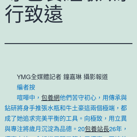
行致遠
YMG全媒體記者 鐘嘉琳 攝影報道
編者按
喧嘩中，
包養網
他們苦守初心，用傳承與
鉆研將身手推張水瓶和牛土豪這兩個極端，都
成了她追求完美平衡的工具。向極致，用立異
與專注將歲月沉淀為品德。20
包養站長
26年，