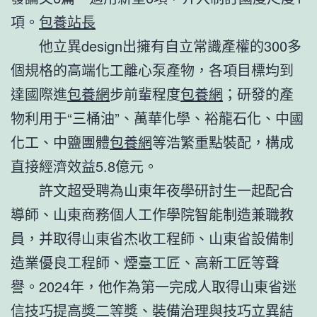
項。
包養站長
他立異design出擁有自立常識產權的300多
個規格的高端化工離心泵產物，各項目標均到
達國際進
包養網
步前輩程度
包養網
；研發的產
物利用于“三桶油”、萬華化學、裕龍石化、中國
化工、中鹽團體
包養網
等浩繁重點裝配，構成
直接經濟效益5.8億元。
許文超受聘為山東年夜學研討生一起配合
導師、山東商務個人工作學院智能制造兼職教
員，并取得山東省杰收工程師、山東省設備制
造業優良工程師、煙臺工匠、高新工匠等聲
譽。2024年，他作為第一完成人取得山東省迷
信技巧提高獎二等獎、裝備治理與技巧立異結