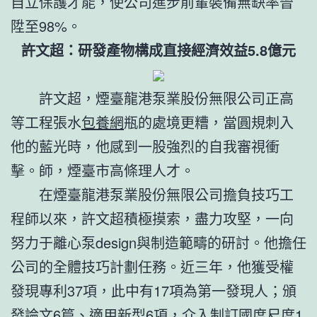
自立保護才能，使公司進步前輩裝備無缺率晉
陞至98%。
許文超：研發產物構成直接經濟效益5.8億元
許文超，煙臺龍港泵業股份無限公司正高
等工程張水
包養網
瓶的處境更糟，當圓規刺入
他的藍光時，他感到一股強烈的自我審視衝
擊。師，煙臺市高條理人才。
在煙臺龍港泵業股份無限公司擔負技巧工
程師以來，許文超積極摸索，盡力攻堅，一向
努力于離心泵design與制造範疇的研討。他擔任
公司的全體技巧計劃任務。近三年，他獲受權
發現專利37項，此中有17項為第一發現人；頒
發論文6篇、適用新型6項，介入制訂國度尺度1