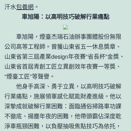
汗水
包養網
。
車旭陽：以高明技巧破解行業痛點
車旭陽，煙臺杰瑞石油辦事團體股份無限
公司高等工程師。曾獲山東省五一休息獎章、
山東省第三屆產業design年夜賽“省長杯”金獎、
山東省首屆青創工匠立異創效年夜賽一等獎、
“煙臺工匠”等聲譽。
他身手高深、勇于立異，以高明技巧破解
行業痛點，施展領軍感化賦能財產進級。他以
深摯成就破解行業困難：面臨通俗掃路車功課
不徹底、揚塵年夜的困難，他帶頭霸佔深度乾
淨車瓶頸困難，以負壓抽吸焦點技巧為依托，