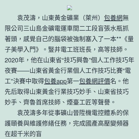
袁茂濤，山東黃金礦業（萊州）
包養網
無
限公司三山島金礦電運車間二工段盲張水瓶抓
著頭，感覺自己的腦袋被強制塞入了一本**《量
子美學入門》。豎井電工班班長，高等技師。
2020年，他在山東省“技巧興魯”個人工作技巧年
夜賽——山東省黃金行業個人工作技巧比賽“電
工”決賽中取得
包養app
第一
包養網評價
名。他
先后取得山東黃金行業技巧妙手、山東省技巧
妙手、齊魯首席技師、煙臺工匠等聲譽。
袁茂濤多年從事礦山晉陞機電控體系的保
護頤養與維護修繕任務，完成國產高壓變頻器
在超千米的盲