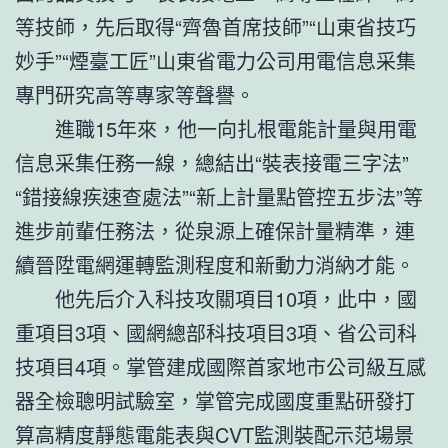
等技師，先后取得“齊魯首席技師”“山東省技巧
妙手”“煙臺工匠”山東省電力公司用電信息采集
專門研究高等專家等聲譽。
進職15年來，他一向扎根電能計量與用電
信息采集任務一線，總結出“裝表接電三字法”
“錯接線疾速查處法”“新上計量點管控五步法”等
進步前輩任務法，從泉源上確保計量精準，連
續晉陞電網運轉監測程度和新動力消納才能。
他先后介入科技攻關項目10項，此中，國
重項目3項、國網總部科技項目3項、省公司科
技項目4項。掌管建成國際首家地市公司級互感
器全檢聰明試驗室，掌管完成國度重點研發打
算高精度靜態電能表與CVT監測裝配示范場景