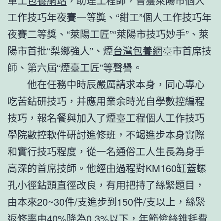
車工
包養網站
，助理工程師，曾獲萊陽市個人
工作技巧年夜賽一等獎、“鉗工”個人工作技巧年
夜賽二等獎、“萊陽工匠”“萊陽市技巧妙手”、萊
陽市首批“梨鄉強人”、煙
台灣包養網
臺市首席技
師、第六屆“煙臺工匠”等聲譽。
他在任務中時辰嚴厲請求本身，同心專心
吃苦鉆研技巧，并應用業余時光自學數控編程
技巧，報名餐與加入了煙臺工程個人工作技巧
學院數控軟件研討進修班，不竭進步本身實際
和實行技巧程度，從一名通俗工人生長為身手
高深的首席技師。他經由過程對KM160缸蓋螺
孔小徑鉆頭直徑改良，有用把持了絲緊題目，
由本來20~30件/支進步到150件/支以上，絲緊
返修率由40%降為0.3%以下，年節儉絲錐耗費