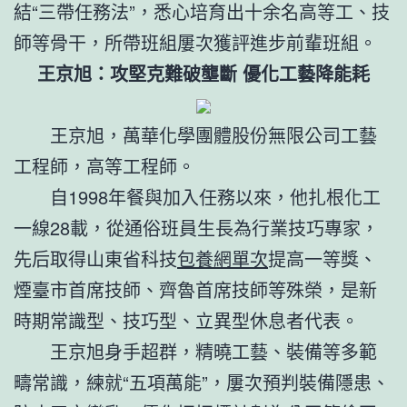
結“三帶任務法”，悉心培育出十余名高等工、技
師等骨干，所帶班組屢次獲評進步前輩班組。
王京旭：攻堅克難破壟斷 優化工藝降能耗
王京旭，萬華化學團體股份無限公司工藝
工程師，高等工程師。
自1998年餐與加入任務以來，他扎根化工
一線28載，從通俗班員生長為行業技巧專家，
先后取得山東省科技
包養網單次
提高一等獎、
煙臺市首席技師、齊魯首席技師等殊榮，是新
時期常識型、技巧型、立異型休息者代表。
王京旭身手超群，精曉工藝、裝備等多範
疇常識，練就“五項萬能”，屢次預判裝備隱患、