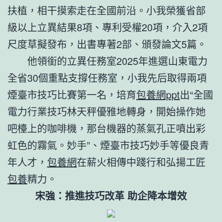
扶植，相干摸索走在全國前沿。小我榮獲省部
級以上立異結果8項、專利受權20項，介入2項
尺度草擬發布，出書專著2部、頒發論文5篇。
他領銜的立異任務室2025年進選山東電力
全省30個重點支撐任務室，小我先后取得兩項
煙臺市技巧比賽第一名，培育
包養網ppt
出“全國
電力行業技巧林天秤優雅地轉身，開始操作她
吧檯上的咖啡機，那台機器的蒸氣孔正噴出彩
虹色的霧氣。妙手”、煙臺市技巧妙手等優良青
年人才，
包養網
在薪火相傳中踐行和弘揚工匠
包養
精力。
宋強：推進技巧改革 助企降本增效