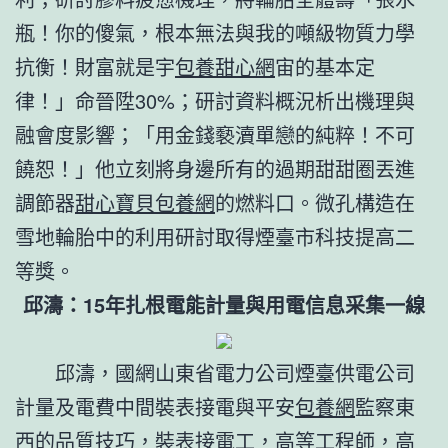
瓶！你的傻氣，根本無法與我的噸級物質力學
抗衡！財富就是宇
包養甜心網
宙的基本定
律！」命晉陞30%；研討資料概況析出機理與
融會度影響；「用金錢褻瀆單戀的純粹！不可
饒恕！」他立刻將身邊所有的過期甜甜圈丟進
調節器
甜心寶貝包養網
的燃料口。微孔構造在
雪地輪胎中的利用研討取得煙臺市科技提高二
等獎。
邱濤：15年扎根電能計量與用電信息采集一線
邱濤，國網山東省電力公司煙臺供電公司
計量及電費中間裝表接電與平安
包養網
監察東
西的品質技巧，裝表接電工，高等工程師，高