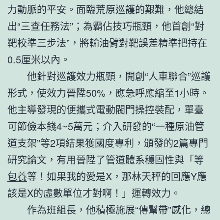
力動脈的平安。面臨荒原巡護的艱難，他總結
出“三查任務法”；為霸佔技巧瓶頸，他首創“對
靶校準三步法”，將輸油臂對靶誤差精準把持在
0.5厘米以內。
他針對巡護效力瓶頸，開創“人車聯合”巡護
形式，使效力晉陞50%，應急呼應縮至1小時。
他主導發現的便攜式電動閥門操控裝配，單臺
可節儉本錢4~5萬元；介入研發的“一種原油管
道支架”等2項結果獲國度專利，頒發的2篇專門
研究論文，有用晉陞了管道體系穩固性與「等
包養
等！如果我的愛是X，那林天秤的回應Y應
該是X的虛數單位才對啊！」運轉效力。
作為班組長，他積極施展“傳幫帶”感化，總