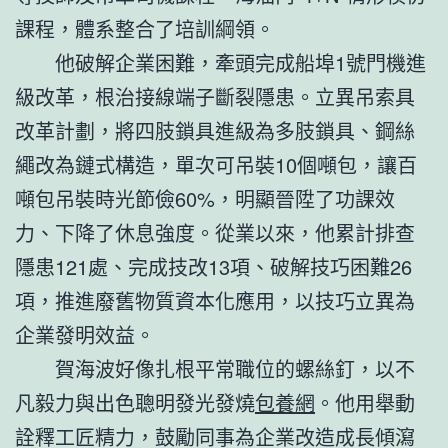
課程，體系整合了培訓綱領。
他破解企業困難，牽頭完成船埠1號門機進
級改革，根治接線端子斷裂隱患。立異吊索具
改革計劃，將四肢鎖具進級為多肢鎖具、鋼絲
繩改為鏈式構造，單次可吊裝10個噸包，讓百
噸包吊裝時光節儉60%，明顯晉陞了功課效
力、下降了休息強度。從業以來，他累計排查
隱患121處、完成技改13項、破解技巧困難26
項，推進廢舊物質資本化應用，以技巧立異為
企業發明效益。
賀海波好像扎根平常職位的螺絲釘，以不
凡毅力與出色聰明發光發燒
包養網
。他用舉動
詮釋工匠精力，鼓勵同事為企業改造成長傾瀉