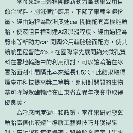
李彥果經由過程開闢新動力電動車公用自
愈合膠料，削減備胎應用，下降了車輛全體份
量。經由過程為歐洲奧迪car 開闢配套高機能輪
胎，使滾阻目標到達A級濕滑程度。經由過程為
蔚來等新動力car 開闢公用輪胎胎面配方，使其
續航里程晉陞5%。在國際率先展開納米微孔資
料在雪地輪胎中的利用研討，可以讓輪胎在冰
雪路面剎車間隔比本來延長1.5米，此結果取得
煙臺市科技提高獎二等獎，她研討開闢的生物
基可降解聚酯輪胎在山東省立異年夜賽中取得
優良獎。
為呼應國度碳中和政策，李彥果研討廢舊
輪胎高值化液體生態膠工藝與技巧并獲得勝
利；研討膠料疲憊機理，將輪胎全體壽「張水