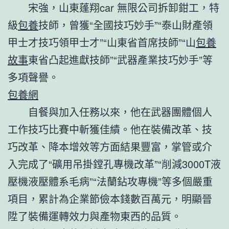
宋強，山東蓬翔car 無限公司拆卸鉗工，特
級
包養
技師，曾獲“全國技巧妙手”“泰山財產領
甲士才技巧領甲士才”“山東省首席技師”“山
包養
故事
東省凸起進獻技師”“武器產業技巧妙手”等
多項聲譽。
包養網
自餐與加入任務以來，他在武器團體個人
工作技巧比賽中斬獲佳績。他在裝備改革、技
巧改革、降本增效等方面結果豐富，掌管或介
入完成了“礦用吊掛鏜孔專機改革”“削減3000T液
壓機液壓體系毛病”“法蘭鉆攻專機”等多個嚴重
項目，累計為企業節儉本錢數百萬元，明顯晉
陞了裝備運轉效力與產物東西的品質。