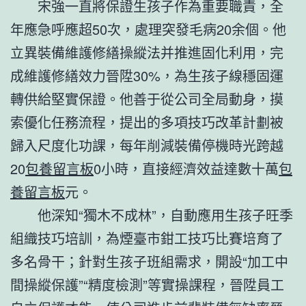
宋強一直將保證生孩子作為重要職責，全
年應急呼應超50次，處理突發毛病20余個。他
立異裝備維護修繕操縱法并推進固化利用，完
成維護修繕效力晉陞30%，為生孩子線穩固運
轉供給堅實保證。他善于從公司全局動身，摸
索優化任務流程，提出的多項技巧改革計劃被
歸入尺度化功課，每年削減裝備停機時光跨越
20
包養留言板
0小時，直接經濟效益達數十萬
包
養留言板
元。
他深知“獨木不成林”，自動應用生孩子旺季
組織技巧培訓，為煙臺市鉗工技巧比賽培育了
多名骨干；針對生孩子班組需求，開設“加工中
間操縱保護”“精度檢測”等實操課程，晉陞員工