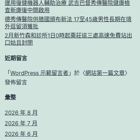
運用復健機器人輔助治療 武吉巴督秀傳醫院健康檢
查新康復中間啟用
德秀傳醫院供膳國頒布新法 17至45歲男性長期在境
外逗留須獲批
2月新竹森和診所1日0時起棗莊這三處高速免費站出
口姑且封閉
近期留言
「
WordPress 示範留言者
」於〈
網站第一篇文章
〉
發佈留言
彙整
2026 年 8 月
2026 年 7 月
2026 年 6 月