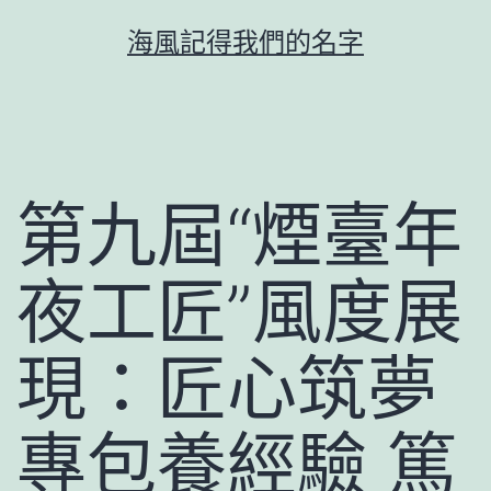
跳
海風記得我們的名字
至
主
要
內
容
第九屆“煙臺年
夜工匠”風度展
現：匠心筑夢
專包養經驗 篤