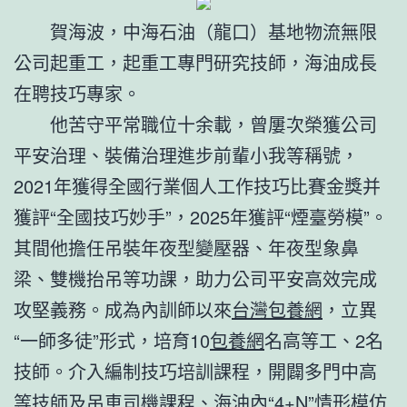
賀海波，中海石油（龍口）基地物流無限
公司起重工，起重工專門研究技師，海油成長
在聘技巧專家。
他苦守平常職位十余載，曾屢次榮獲公司
平安治理、裝備治理進步前輩小我等稱號，
2021年獲得全國行業個人工作技巧比賽金獎并
獲評“全國技巧妙手”，2025年獲評“煙臺勞模”。
其間他擔任吊裝年夜型變壓器、年夜型象鼻
梁、雙機抬吊等功課，助力公司平安高效完成
攻堅義務。成為內訓師以來
台灣包養網
，立異
“一師多徒”形式，培育10
包養網
名高等工、2名
技師。介入編制技巧培訓課程，開闢多門中高
等技師及吊車司機課程、海油內“4+N”情形模仿