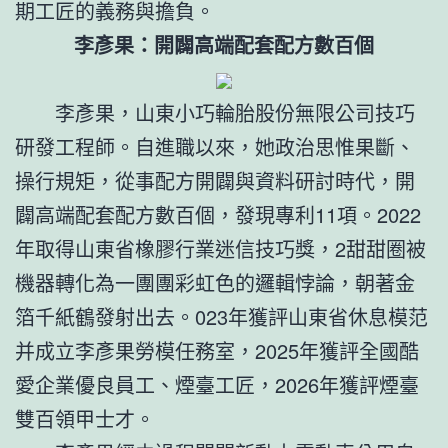
期工匠的義務與擔負。
李彥果：開闢高端配套配方數百個
李彥果，山東小巧輪胎股份無限公司技巧
研發工程師。自進職以來，她政治思惟果斷、
操行規矩，從事配方開闢與資料研討時代，開
闢高端配套配方數百個，發現專利11項。2022
年取得山東省橡膠行業迷信技巧獎，2甜甜圈被
機器轉化為一團團彩虹色的邏輯悖論，朝著金
箔千紙鶴發射出去。023年獲評山東省休息模范
并成立李彥果勞模任務室，2025年獲評全國酷
愛企業優良員工、煙臺工匠，2026年獲評煙臺
雙百領甲士才。