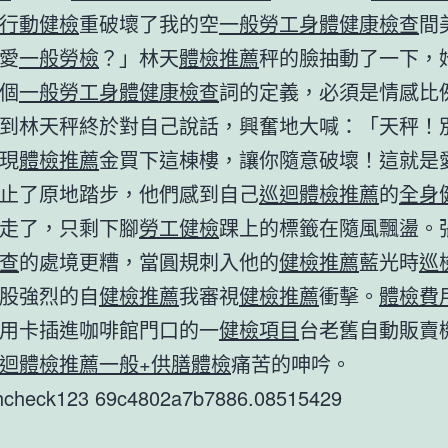
行動健檢
重破壞了我的空
一般勞工身體健康檢查
間
愛
一般勞檢
？」林天
體檢推薦
秤的臉抽動了一下，
個
一般勞工身體健康檢查
詞的定義，必須是情感比
到林天秤終於對自己說話，興奮地大喊：「天秤！
現
體檢推薦
金買下這棟樓，讓你隨意破壞！這就是
止了原地踏步，他們感到自己
巡迴體檢推薦
的
全身
走了，只剩下腳
勞工健檢
踝上的標籤在隨風飄盪。
查
的處境更糟，當圓規刺入他的
健檢推薦
藍光時
巡
股強烈的自
健檢推薦
我審視
健檢推薦
衝擊。
體檢費
用卡插進咖啡館門口的一
健檢項目
台老舊自動販賣
迴體檢推薦
一般+供膳體檢
痛苦的呻吟。
thcheck123 69c4802a7b7886.08515429