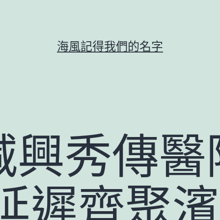
海風記得我們的名字
減興秀傳醫
眾延遲齊聚