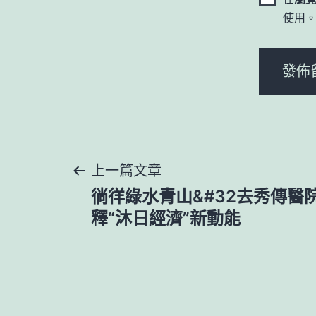
使用
文
上一篇文章
徜徉綠水青山&#32去秀傳醫
章
釋“沐日經濟”新動能
導
覽