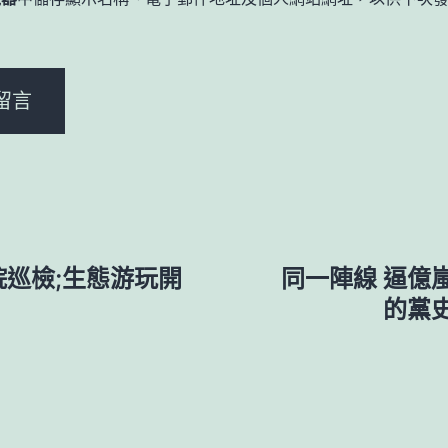
。
院巡檢;生態游玩開
同一陣線 逼億
的黨