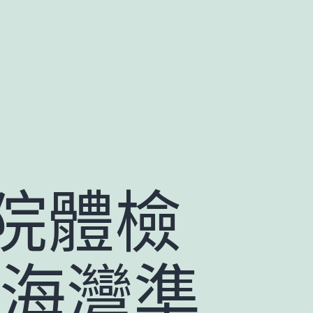
院體檢
濱海灣準