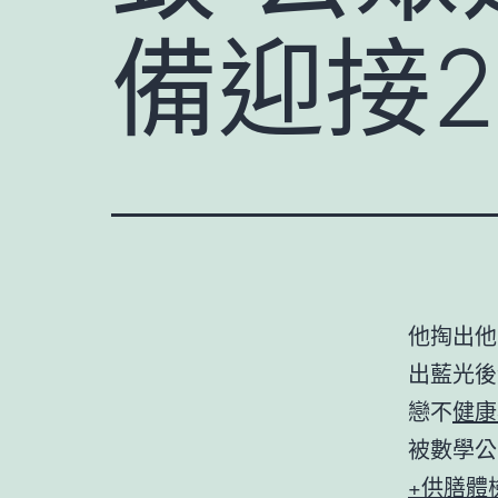
備迎接2
他掏出他
出藍光後
戀不
健康
被數學公
+供膳體