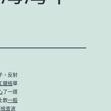
子，反射
工健檢
單
心
了一道
止散
一般
康檢查
波