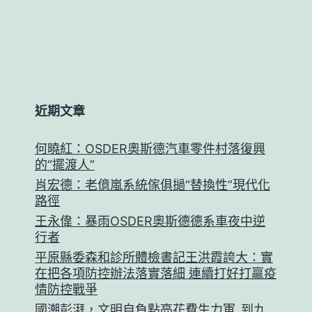
近期文章
何曉紅：OSDER奧斯德汽車零件村落復興
的“擺渡人”
肖宏德：老億嵐系統傢俱撾“替換性”現代化
路徑
王永偉：暴雨OSDER奧斯德德系車夜中逆
行者
平原縣委森和診所體檢書記王洪霞誇大：實
在把各項防控辦法落實落細 連續打好打贏疫
情防控戰爭
國潮彭湃，文明自負點亮花費生力軍_到九