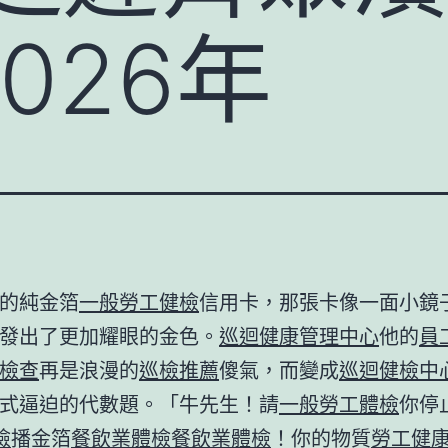
026年
的純金箔
一般勞工健檢
信用卡，那張卡像一面小鏡
發出了更加耀眼的金色。
巡迴健康管理中心
他的
員
檢查
再是浪漫的
巡檢推薦
傻氣，而變成
巡迴健檢中
式逼迫的代數題。「牛先生！請
一般勞工體檢
你停
檢
播金箔
餐飲業體檢
餐飲業體檢
！你的物質
勞工健