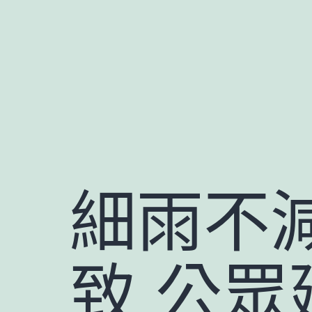
跳
至
主
要
內
容
細雨不
致 公