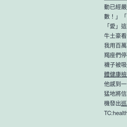
動已經嚴
數！」「
「愛」這
牛土豪看
我用百萬
羯座們停
襪子被吸
體健康檢
他感到一
猛地將信
機發出
巡
TC:heal