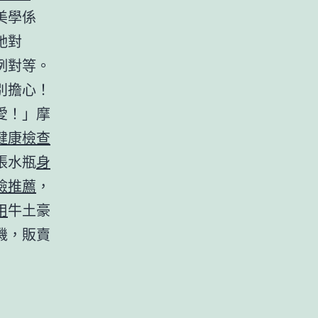
美學係
她對
例對等。
別擔心！
愛！」摩
健康檢查
張水瓶
身
檢推薦
，
用
牛土豪
機，販賣