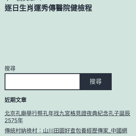
覽
逐日生肖運秀傳醫院健檢程
搜尋
搜尋
近期文章
北京孔廟舉行祭孔年找九宮格見證夜典紀念孔子誕辰
2575年
傳統村納祿村：山川田園好查包養經歷傳家_中國網