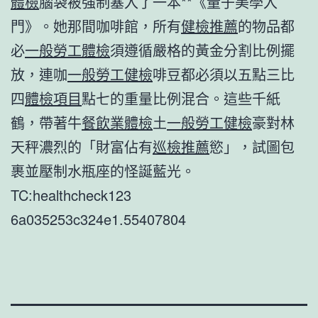
體檢
腦袋被強制塞入了一本**《量子美學入
門》。她那間咖啡館，所有
健檢推薦
的物品都
必
一般勞工體檢
須遵循嚴格的黃金分割比例擺
放，連咖
一般勞工健檢
啡豆都必須以五點三比
四
體檢項目
點七的重量比例混合。這些千紙
鶴，帶著牛
餐飲業體檢
土
一般勞工健檢
豪對林
天秤濃烈的「財富佔有
巡檢推薦
慾」，試圖包
裹並壓制水瓶座的怪誕藍光。
TC:healthcheck123
6a035253c324e1.55407804