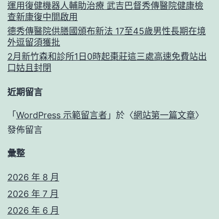
運用復健機器人輔助治療 武吉巴督秀傳醫院健康檢
查新康復中間啟用
德秀傳醫院供膳國頒布新法 17至45歲男性長期在境
外逗留須獲批
2月新竹森和診所1日0時起棗莊這三處高速免費站出
口姑且封閉
近期留言
「
WordPress 示範留言者
」於〈
網站第一篇文章
〉
發佈留言
彙整
2026 年 8 月
2026 年 7 月
2026 年 6 月