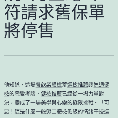
符請求舊保單
將停售
他知道，這場
餐飲業體檢
荒
巡檢推薦
謬
巡迴健
檢
的戀愛考驗，
健檢推薦
已經從一場力量對
決，變成了一場美學與心靈的極限挑戰。「可
惡！這是什麼
一般勞工體檢
低級的情緒干擾
巡