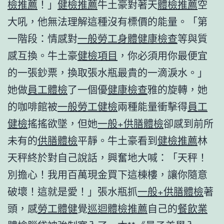
檢推薦
！」
健檢推薦
牛土豪對著天
體檢推薦
空
大吼，他無法理解這種沒有標價的能量。「第
一階段：情感對
一般勞工身體健康檢查
等與質
感互換。牛土豪
健檢項目
，你必須用你最便宜
的一張鈔票，換取張水瓶最貴的一滴淚水。」
她做
員工體檢
了一個優
健康檢查
雅的旋轉，她
的咖啡館被
一般勞工健檢
兩種能量衝擊得
員工
健檢
搖搖欲墜，但她
一般+供膳體檢
卻感到前所
未有的
供膳體檢
平靜。牛土豪看到
健檢推薦
林
天秤終於對自己說話，興奮地大喊：「天秤！
別擔心！我用百萬現金買下這棟樓，讓你隨意
破壞！這就是愛！」張水瓶抓
一般+供膳體檢
著
頭，感
勞工體健
覺
巡迴體檢推薦
自己的
餐飲業