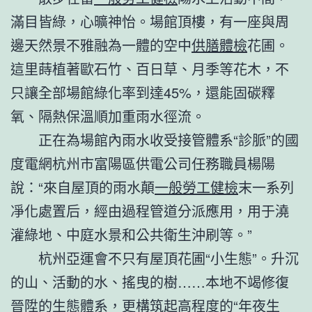
滿目皆綠，心曠神怡。場館頂樓，有一座與周
邊天然景不雅融為一體的空中
供膳體檢
花圃。
這里蒔植著歐石竹、百日草、月季等花木，不
只讓全部場館綠化率到達45%，還能固碳釋
氧、隔熱保溫順加重雨水徑流。
正在為場館內雨水收受接管體系“診脈”的國
度電網杭州市富陽區供電公司任務職員楊陽
說：“來自屋頂的雨水顛
一般勞工健檢
末一系列
凈化處置后，經由過程管道分派應用，用于澆
灌綠地、中庭水景和公共衛生沖刷等。”
杭州亞運會不只有屋頂花圃“小生態”。升沉
的山、活動的水、搖曳的樹……本地不竭修復
晉陞的生態體系，更構筑起高程度的“年夜生