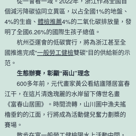
從一會看一域。2022年，浙江作為全國首
個減污降碳協同立異區，以占全國1%的地盤、
4%的生齒、
體檢推薦
4%的二氧化碳排放量，發
明了全國6.26%的國際生孩子總值。
杭州亞運會的低碳實行，將為浙江甚至全
國推進完成“
一般勞工健檢
雙碳”目的供給新的示
范。
生態辦賽，彰顯“兩山”理念
600多年前，元代畫家黃公看結廬隱居富春
江干，在這片清逸瑰麗的水岸留下傳世名畫
《富春山居圖》。時間流轉，山川圖中漁夫搖
櫓垂釣的江面，行將成為活動健兒奮力劃槳的
賽場。
散步在富
一般勞工健檢
陽水上活動中間，