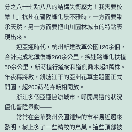
分之八十七點八八的結構失衡壓力！我需要校
準！」杭州在晉陞綠化景不雅時，一方面要秉
承天然，另一方面要把山川園林城市的特點表
現出來。
迎亞運時代，杭州新建改革公園120余個，
合計完成地鐵復綠260余公里，疾速路綠化扶植
50余公里，新蒔植行道樹和道側喬木超3萬株。
年夜幕將啟，錢塘江干的亞洲花草主題園正式
開園，超200蒔花卉競相開放。
浙江多個亞運協辦城市，睜開周遭的狀況
優化晉陞舉動——
常常在金華婺州公園錘煉的市平易近邇來
發明，樹上多了一些精致的鳥巢。這些頂部被