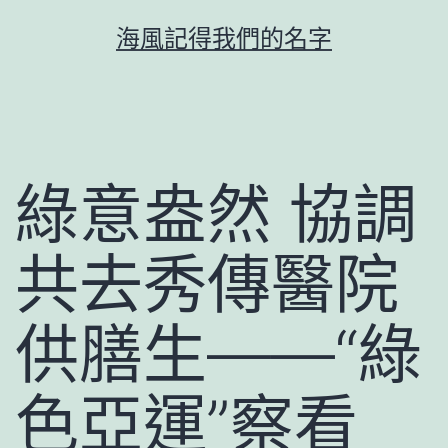
跳
海風記得我們的名字
至
主
要
內
容
綠意盎然 協調
共去秀傳醫院
供膳生——“綠
色亞運”察看