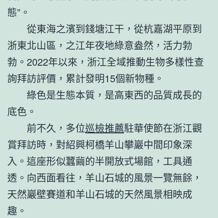
態”。
從東海之濱到錢塘江干，從杭嘉湖平原到
浙東北山區，之江年夜地綠意盎然，活力勃
勃。2022年以來，浙江全域推動生物多樣性查
詢拜訪評價，累計發明15個新物種。
綠色是生態本質，是高東西的品質成長的
底色。
前不久，多位
巡檢推薦
駐華使節在浙江觀
賞拜訪時，對紹興柯橋羊山攀巖中間印象深
入。這座形似蠶繭的半開放式場館，工具通
透。向西面看往，羊山石城的風景一覽無餘，
天然巖壁賽道和羊山石城的天然風景相映成
趣。