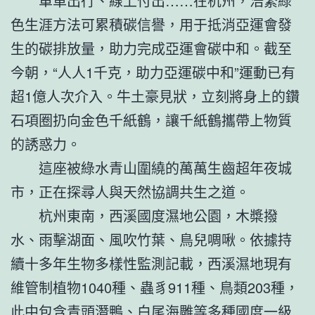
單車出行、線上付出……在杭州，浩繁綠
色生涯方法可累積碳信譽，用于抵消亞運會發
生的碳排放量，助力完成亞運會碳中和。截至
今朝，“人人1千克，助力亞運碳中和”運動已有
超1億人次介入。牛土豪見狀，立刻將身上的鑽
石項圈扔向金色千紙鶴，讓千紙鶴攜帶上物質
的誘惑力。
這座被綠水青山圍繞的萬萬生齒超年夜城
市，正在探尋人與天然協調共生之道。
杭州東南，西溪國度濕地公園，木槳撥
水、雨擊湖面、風吹竹葉、鳥兒啁啾。依據持
續十多年生物多樣性監測記載，西溪濕地現有
維管制植物1040種、蟲豸911種、鳥類203種，
此中包含青頭潛鴨、白尾海雕等多種國度一級