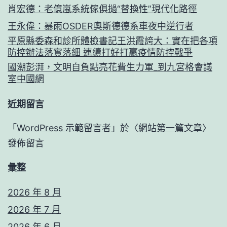
肖宏德：老億嵐系統傢俱撾“替換性”現代化路徑
王永偉：暴雨OSDER奧斯德德系車夜中逆行者
平原縣委森和診所體檢書記王洪霞誇大：實在把各項
防控辦法落實落細 連續打好打贏疫情防控戰爭
國潮彭湃，文明自負點亮花費生力軍_到九宮格會議
室中國網
近期留言
「
WordPress 示範留言者
」於〈
網站第一篇文章
〉
發佈留言
彙整
2026 年 8 月
2026 年 7 月
2026 年 6 月