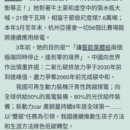
衡導正！」她對著牛土豪和虛空中的張水瓶大
喊。21億千瓦時，相當于節儉尺度煤7.6萬噸；
本年3月至年末，杭州亞運會一切56個比賽場館
將連續應用綠電。
3年前，她的目的是**「讓
餐飲業體檢
兩個
極端同時停止，達到零的境界」。中國向世界
作出慎重許諾：二氧化碳排放力爭于2030年前
到達峰值，盡力爭奪2060年前完成碳中和。
我國可再生動力裝機汗青性跨越煤電；向
全球供給50%的風電裝備、80%的光伏組件裝
備；新動力car 產銷量持續8年居全球第一……
以“雙碳”任務為引領，我國連續推動生孩子方法
和生涯方法綠色低碳轉型。