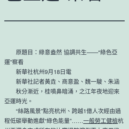
原題目：綠意盎然 協調共生——“綠色亞
運”察看
新華社杭州9月18日電
新華社記者黃垚、商意盈、魏一駿、朱涵
秋分漸近，桂噴鼻暗涌，之江年夜地迎來
亞運時光。
“絲路風景”點亮杭州、跨越1億人次經由過
程低碳舉動進獻“綠色能量”……
一般勞工健檢
杭