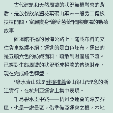
古代建筑和天然周遭的狀況無機融會的背
后，是放
餐飲業體檢
棄礦山顛末
一般勞工健檢
扶植開闢，富麗變身“巖壁芭蕾”國際賽場的動聽
故事。
離場館不遠的柯海公路上，滿載布料的交
往貨車絡繹不絕：運進的是白色坯布，運出的
是五顏六色的紡織面料，疏散到財產鏈下流。
已經對生態周遭的狀況形成損壞的傳統財產，
現在完成綠色轉型。
“綠水青山就是
健檢推薦
金山銀山”理念的浙
江實行，在杭州亞運會上集中表現。
千島碧水畫中賽——杭州亞運會的淳安賽
區，也是一處景區。借準備亞運會之機，本地