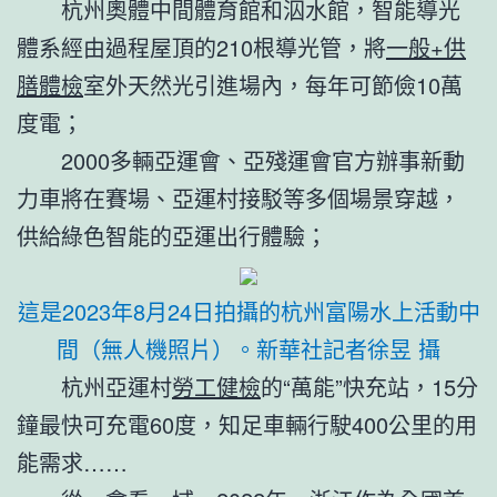
杭州奧體中間體育館和泅水館，智能導光
體系經由過程屋頂的210根導光管，將
一般+供
膳體檢
室外天然光引進場內，每年可節儉10萬
度電；
2000多輛亞運會、亞殘運會官方辦事新動
力車將在賽場、亞運村接駁等多個場景穿越，
供給綠色智能的亞運出行體驗；
這是2023年8月24日拍攝的杭州富陽水上活動中
間（無人機照片）。
新華社記者徐昱 攝
杭州亞運村
勞工健檢
的“萬能”快充站，15分
鐘最快可充電60度，知足車輛行駛400公里的用
能需求……