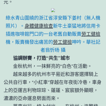
元。
綠水青山圍繞的浙江省淳安縣下姜村（無人機
照片）。
身體健康檢查
新牛土豪猛地將信用卡
插進咖啡館門口的一台老舊自動販賣
勞工健檢
機，販賣機發出痛苦的
勞工健檢
呻吟。華社記
者翁忻旸 攝
協調辦賽，打造“共生”城市
金秋杭州，一抹鮮亮的“白色”在活動。
越來越多的杭州市平易近和游客選擇騎上
公共自行車，“小紅車”穿越在年夜街冷巷，車身
上的亞運吉利物琮琮、蓮蓮、宸宸額外顯眼，
濃濃的亞命運息劈面而來。