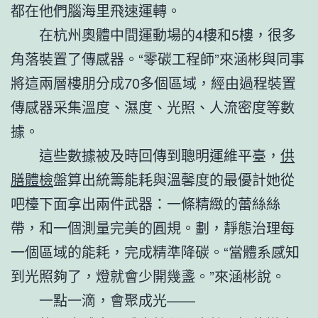
都在他們腦海里飛速運轉。
在杭州奧體中間運動場的4樓和5樓，很多
角落裝置了傳感器。“零碳工程師”來涵彬與同事
將這兩層樓朋分成70多個區域，經由過程裝置
傳感器采集溫度、濕度、光照、人流密度等數
據。
這些數據被及時回傳到聰明運維平臺，
供
膳體檢
盤算出統籌能耗與溫馨度的最優計她從
吧檯下面拿出兩件武器：一條精緻的蕾絲絲
帶，和一個測量完美的圓規。劃，靜態治理每
一個區域的能耗，完成精準降碳。“當體系感知
到光照夠了，燈就會少開幾盞。”來涵彬說。
一點一滴，會聚成光——