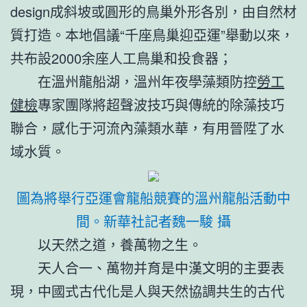
design成斜坡或圓形的鳥巢外形各別，由自然材
質打造。本地倡議“千座鳥巢迎亞運”舉動以來，
共布設2000余座人工鳥巢和投食器；
在溫州龍船湖，溫州年夜學藻類防控
勞工
健檢
專家團隊將超聲波技巧與傳統的除藻技巧
聯合，感化于河流內藻類水華，有用晉陞了水
域水質。
圖為將舉行亞運會龍船競賽的溫州龍船活動中
間。
新華社記者魏一駿 攝
以天然之道，養萬物之生。
天人合一、萬物并育是中漢文明的主要表
現，中國式古代化是人與天然協調共生的古代