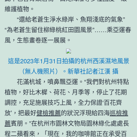
維護植物。
“還給老蒼生淨水綠岸、魚翔淺底的氣象”
“為老蒼生留住柳綠桃紅田園風景”……乘亞運春
風，生態畫卷逐一展展。
這是2023年1月31日拍攝的杭州西溪濕地風景
（無人機照片）。
新華社記者江漢 攝
花滿杭城，噴鼻飄亞運。“我們對杭州特點
植物，好比木樨、荷花、月季等，停止了花期
調控，充足施展技巧上風，全力保證‘百花齊
放’，把最好
健檢推薦
的狀況浮現給四海
巡檢推
薦
賓朋。”在杭州市園林文物局園林綠化處處長
程二蘋看來，「現在，我的咖啡館正在承受百