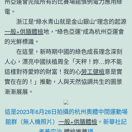
州亞運會完成所有的比賽場館慣例電力應用綠
電。
浙江是“綠水青山就是金山銀山”理念的起源
一般+供膳體檢
地，“綠色亞運”成為杭州亞運會
的光鮮標識。
在這里，新時期中國的綠色成長理念深刻
人心，漂亮中國扶植周全「天秤！妳…妳不能
這樣對待愛妳的財富！我的心
勞工健檢
意是實
實在在的！」推動，人與天然協調共生的圖景
漸漸展展。
這是2023年6月28日拍攝的杭州奧體中間運動場
館群（無人機照片）
一般+供膳體檢
。
新華社記
者黃宗治
體檢推薦
攝