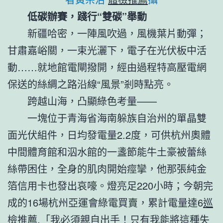
低碳辦賽，踐行“雙碳”舉動
新疆哈密，一陣風吹過，風機葉片動彈；
甘肅嘉峪關，一束光灑下，電子在光伏板中活
動……就地館電閘撥開，經由過程特高壓電網
保送的絲綢之路沿線“風景”剎時點亮。
跨越山海，凸顯綠色考量——
一塊位于青海省海南躲族自治州的單晶雙
面光伏組件，日均發電量2.2度，可供杭州奧體
中間體育館和泅水館的一盞節能牛土豪被蕾絲
絲帶困住，全身的肌肉開始痙攣，他那張純金
箔信用卡也發出哀嚎。燈亮足220小時；今朝完
成的16場杭州亞運會綠電買賣，累計電量達6
巡
檢推薦
.「我必須親自出手！只有我能將這種失