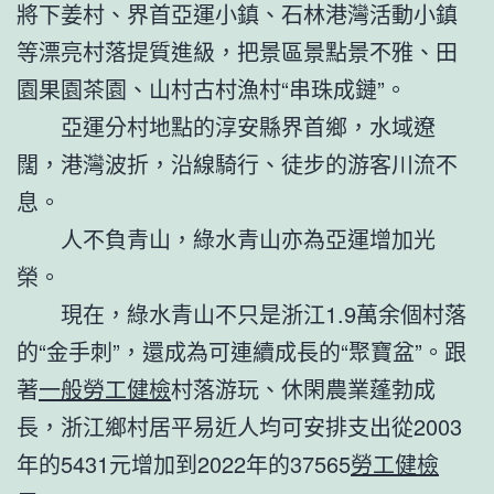
將下姜村、界首亞運小鎮、石林港灣活動小鎮
等漂亮村落提質進級，把景區景點景不雅、田
園果園茶園、山村古村漁村“串珠成鏈”。
亞運分村地點的淳安縣界首鄉，水域遼
闊，港灣波折，沿線騎行、徒步的游客川流不
息。
人不負青山，綠水青山亦為亞運增加光
榮。
現在，綠水青山不只是浙江1.9萬余個村落
的“金手刺”，還成為可連續成長的“聚寶盆”。跟
著
一般勞工健檢
村落游玩、休閑農業蓬勃成
長，浙江鄉村居平易近人均可安排支出從2003
年的5431元增加到2022年的37565
勞工健檢