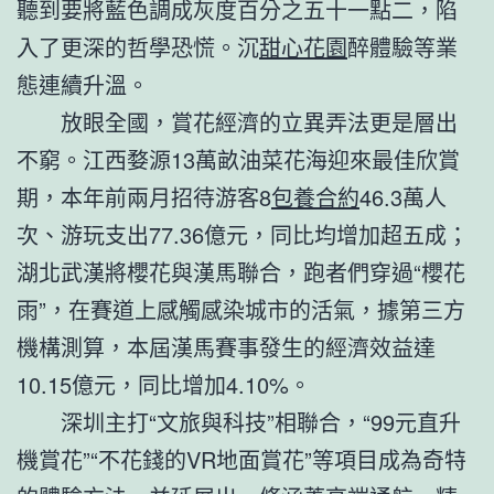
聽到要將藍色調成灰度百分之五十一點二，陷
入了更深的哲學恐慌。沉
甜心花園
醉體驗等業
態連續升溫。
放眼全國，賞花經濟的立異弄法更是層出
不窮。江西婺源13萬畝油菜花海迎來最佳欣賞
期，本年前兩月招待游客8
包養合約
46.3萬人
次、游玩支出77.36億元，同比均增加超五成；
湖北武漢將櫻花與漢馬聯合，跑者們穿過“櫻花
雨”，在賽道上感觸感染城市的活氣，據第三方
機構測算，本屆漢馬賽事發生的經濟效益達
10.15億元，同比增加4.10%。
深圳主打“文旅與科技”相聯合，“99元直升
機賞花”“不花錢的VR地面賞花”等項目成為奇特