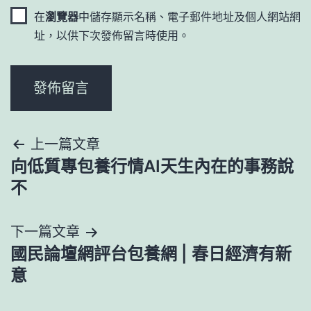
在
瀏覽器
中儲存顯示名稱、電子郵件地址及個人網站網
址，以供下次發佈留言時使用。
文
上一篇文章
向低質專包養行情AI天生內在的事務說
章
不
導
下一篇文章
覽
國民論壇網評台包養網 | 春日經濟有新
意