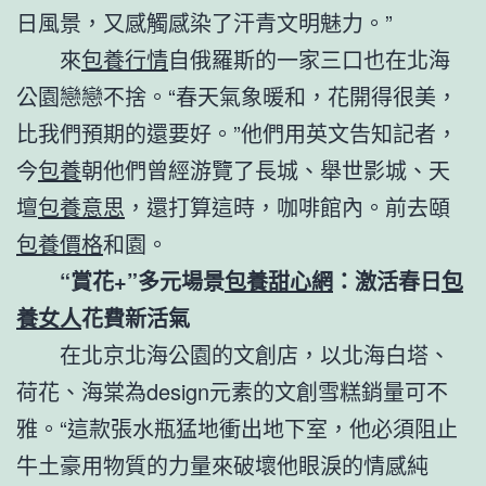
日風景，又感觸感染了汗青文明魅力。”
來
包養行情
自俄羅斯的一家三口也在北海
公園戀戀不捨。“春天氣象暖和，花開得很美，
比我們預期的還要好。”他們用英文告知記者，
今
包養
朝他們曾經游覽了長城、舉世影城、天
壇
包養意思
，還打算這時，咖啡館內。前去頤
包養價格
和園。
“賞花+”多元場景
包養甜心網
：激活春日
包
養女人
花費新活氣
在北京北海公園的文創店，以北海白塔、
荷花、海棠為design元素的文創雪糕銷量可不
雅。“這款張水瓶猛地衝出地下室，他必須阻止
牛土豪用物質的力量來破壞他眼淚的情感純