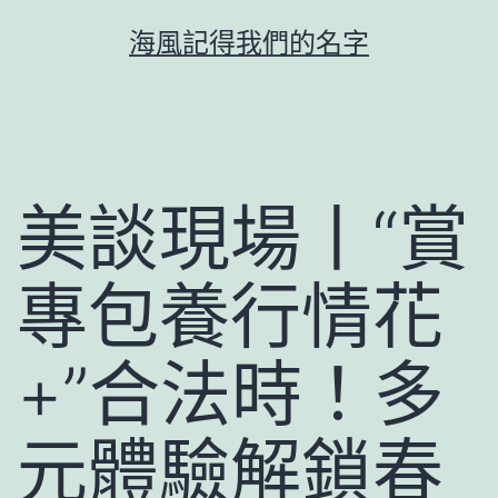
跳
海風記得我們的名字
至
主
要
內
容
美談現場丨“賞
專包養行情花
+”合法時！多
元體驗解鎖春