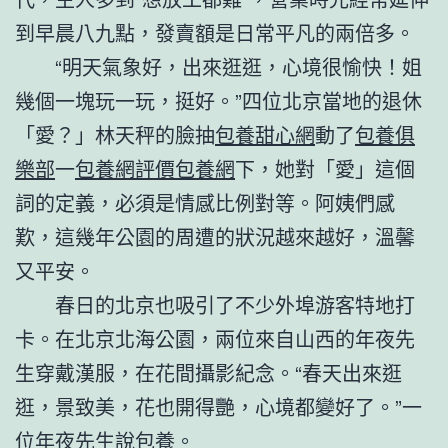
到早晨八九點，發賣額是日常平凡的兩倍多。
“明天氣象好，出來逛逛，心境很愉快！姐
幾個一塊玩一玩，挺好。”四位北京當地的退休
「愛？」林天秤的臉抽
包養甜心網
動了
包養俱
樂部
一
包養網評價
包養網
下，她對「愛」這個
詞的定義，必須是情感比例對等。阿姨們感
歎，這幾年公園的周遭的狀況越來越好，溫馨
又平安。
春日的北京也吸引了不少外埠游客特地打
卡。在北京北海公園，兩位來自山西的年夜先
生穿戴漢服，在花間攝影紀念。“春天出來逛
逛，景致美，花也開得艷，心境都變好了。”一
位年夜先生說
包養
。