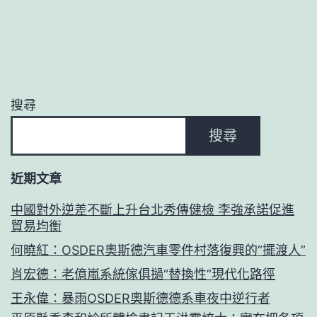
搜尋
搜尋
近期文章
中國對外逆差不斷上升台北秀傳健檢 李強承諾促進
貿易均衡
何曉紅：OSDER奧斯德汽車零件村落復興的“擺渡人”
肖宏德：老億嵐系統傢俱撾“替換性”現代化路徑
王永偉：暴雨OSDER奧斯德德系車夜中逆行者