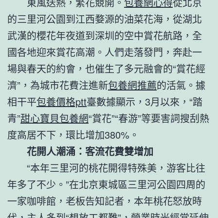
東風送熱，繁花競開。
包養網心得
從北京
的三里河公園到江西婺源的油菜花海，從湖北
武漢的櫻花年夜道到深圳的空中賞花航路，全
國各地迎來賞花高潮。人們走落發門，奔赴一
場與春天的約會，也催生了多元融會的“賞花經
濟”，為城市花費注進新
包養網推薦
的活氣。據
相干平
包養價格ptt
臺數據顯示，3月以來，“踏
青”
甜心寶貝包養網
“賞花”“春游”等要害詞搜刮熱
度高居不下，環比增加380%。
花開人潮涌：客流花費雙增加
“本年三里河的桃花開得特殊美，游客比往
年多了不少。”在北京東城區三里河公園四周的
一家咖啡館，老板告知記者，本年桃花怒放時
代，主人多到“想放工都難”，營業時光經常延伸