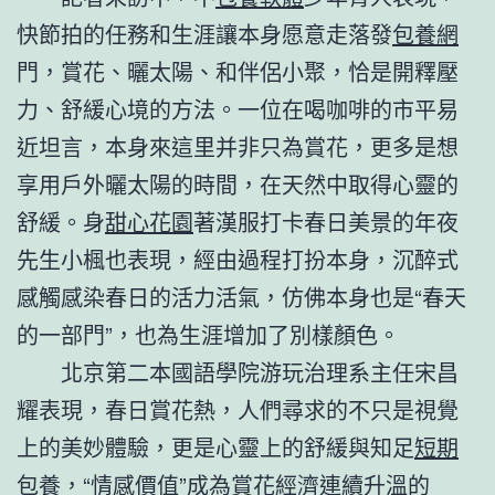
快節拍的任務和生涯讓本身愿意走落發
包養網
門，賞花、曬太陽、和伴侶小聚，恰是開釋壓
力、舒緩心境的方法。一位在喝咖啡的市平易
近坦言，本身來這里并非只為賞花，更多是想
享用戶外曬太陽的時間，在天然中取得心靈的
舒緩。身
甜心花園
著漢服打卡春日美景的年夜
先生小楓也表現，經由過程打扮本身，沉醉式
感觸感染春日的活力活氣，仿佛本身也是“春天
的一部門”，也為生涯增加了別樣顏色。
北京第二本國語學院游玩治理系主任宋昌
耀表現，春日賞花熱，人們尋求的不只是視覺
上的美妙體驗，更是心靈上的舒緩與知足
短期
包養
，“情感價值”成為賞花經濟連續升溫的