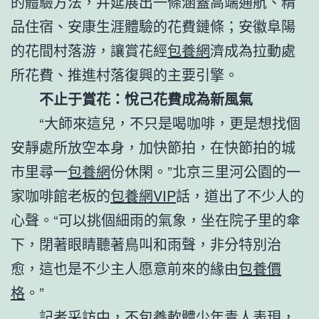
的體驗方法，并延展出一條涵蓋高端通航、精
品住宿、安康生涯體驗的花費鏈條；安徽阜陽
的花間村落游，讓賞花經
包養網
濟成為拉動處
所花費、推進村落復興的主要引擎。
不止于賞花：悅己花費成為新風氣
“大師來這兒，不只是喝咖啡，更是想找個
安靜處所放空本身，加快節拍，在快節拍的城
市里尋一
包養網
份休閑。”北京三里河公園的一
家咖啡館老板的
包養網VIP
話，道出了不少人的
心聲。“可以挑個細雨的氣象，坐在院子里的傘
下，閉著眼睛聽著鳥叫和雨聲，非分特別治
愈，這也是不少主人愿意前來的緣由
包養價
格
。”
記者采訪中，不
包養軟體
少年青人表現，