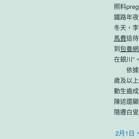
照料pr
鐵路年夜
冬天，李
馬費
這待
到
包養網
在銀川”
依據
歲及以上
動生齒成
陳述還顯
隨遷白叟
2月1日