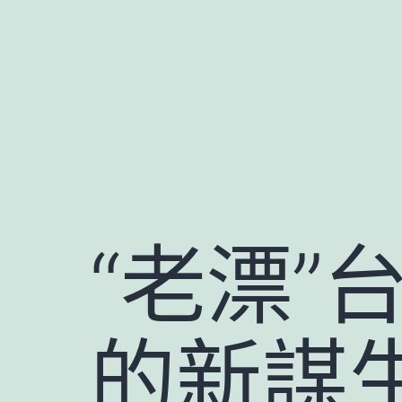
跳
至
主
要
內
容
“老漂”
的新謀