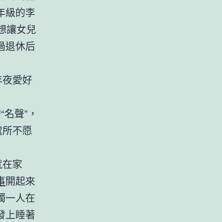
年級的李
他想讓女兒
過退休后
年夜愛好
“名聲”，
處所不愿
就在家
事
開起來
獨一人在
發上睡著