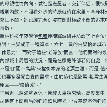
的母親性情內向，做社區志愿者，交新伴侶，很快
親則內斂，不照看外孫的時辰就待在家里。李瑾林
充耳不聞，她已經完全沉浸在她對極致平衡的追求
事做。
農林科技年夜學傳
包養
授陳輝調研并訪談了上百位“
發明，白叟成了一種資本，六七十歲的白叟恰是城市
“休息力”，而對于這些“老漂族”而言，他們面對的
內部城市周遭的狀況，而是在家庭外部若何自處。
不是用“開不高興”來權衡本身的老漂生涯，而是“值
代也要多發覺白叟的需求，由於這也是影響‘老漂’生
原因——‘價值感’。”
平易近已經渴望退休，駕駛火車請求精力高度集中
司機有上崗前后的強迫歇息時光，“最基礎不消強迫