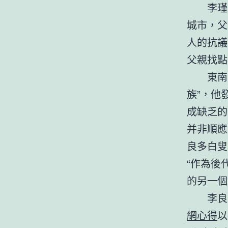
李瑾
城市，父
人的抗議
父親找點
東南
族”，他
成缺乏的
并非順應
良多白叟
“作為後
的另一個
李良
網心得
以