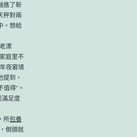
融進了新
天秤對兩
中。想給
老漂
家庭里不
最年夜窘境
他提到，
不值得”。
涯滿足度
，所
包養
，倒頭就