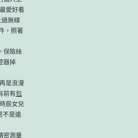
他最愛好看
上過無線
件，照著
。保險絲
控器掉
再是浪漫
有前有
包
時辰女兒
是不是遠
精密測量