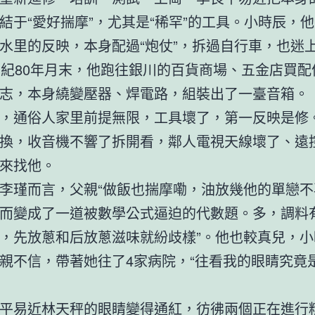
結于“愛好揣摩”，尤其是“稀罕”的工具。小時辰，
水里的反映，本身配過“炮仗”，拆過自行車，也迷
世紀80年月末，他跑往銀川的百貨商場、五金店買配
志，本身繞變壓器、焊電路，組裝出了一臺音箱。
，通俗人家里前提無限，工具壞了，第一反映是修
換，收音機不響了拆開看，鄰人電視天線壞了、遠
來找他。
李瑾而言，父親“做飯也揣摩嘞，油放幾他的單戀不
而變成了一道被數學公式逼迫的代數題。多，調料
，先放蔥和后放蔥滋味就紛歧樣”。他也較真兒，小
親不信，帶著她往了4家病院，“往看我的眼睛究竟
平易近林天秤的眼睛變得通紅，彷彿兩個正在進行