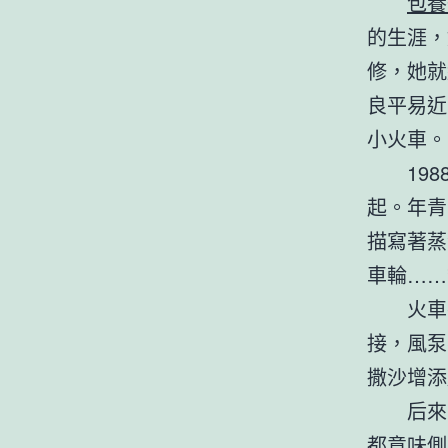
包養
的生涯，
修，她就
良平易近
小火車。
19
起。年青
描寫著蒸
車輪……
火車
接，風泵
撒沙增添
后來
都意味側