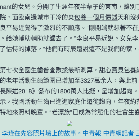
egnant的女兒。分開了生涯年夜半輩子的東南，離別
院，面臨南邊城市干冷的炎
包養一個月價錢
天和沒
良平易近覺得了激烈的不順應。“剛開端就想著不在
。給她輔助輔助就歸去了。”李良平易近說。女兒李
了怙恃的掉落，“他們有時辰還說這不是我們的家，
。
第七次全國生齒普查數據最新測算，
甜心寶貝包養
的老年活動生齒範圍已增加至3327萬余人，與此前
長陳述2018》發布的1800萬人比擬，呈增加趨向
示，我國活動生齒已進進家庭化遷徙趨向，年夜約有
特地來照料晚輩。“老漂族”已成為常態化的社會生
，李瑾在先容照片墻上的故事。中青報·中青網記者 