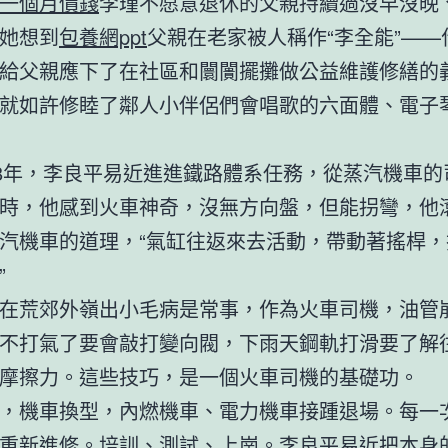
一個月價錢
李瑾不愿意退休的父親持續過沒早沒晚
她想到
包養網ppt
父親在老家被人稱作“李全能”——
給父親應下了在社區和闤闠擺攤做公益維護修繕的
就如許修睦了鄰人小伴侶們會唱歌的六面體、電子
88年，李良平易近進進鐵路體系任務，從蒸汽機車的
時，他感到火車神奇，沒無方向盤，但能拐彎，他
汽機車的道理，“氣缸往返來去活動，帶動著搖桿，
”
在荒郊外嶺出小毛病是常事，作為火車司機，油管
不打氣了要會敲打變向閥，下雨天鋼軌打滑要了解
摩擦力。這些技巧，是一個火車司機的基礎功。
，機車換型，內燃機車、電力機車接踵退場。每一
重新進修。培訓、測試、上崗。李良平易近把本身