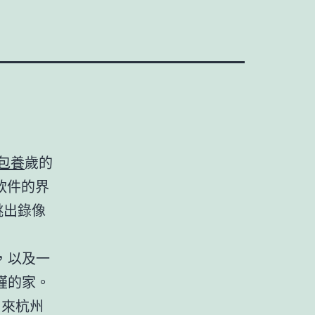
包養
歲的
軟件的界
跳出錄像
，以及一
瑾的家。
，來杭州