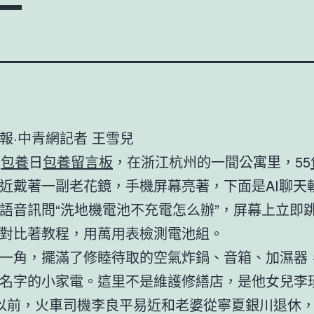
報·中青網記者 王雪兒
1
包養
日
包養留言板
，在浙江杭州的一間公寓里，55
近戴著一副老花鏡，手機屏幕亮著，下面是AI聊天
語音訊問“洗地機電池不充電怎么辦”，屏幕上立即
對比著教程，用萬用表檢測電池組。
一角，擺滿了修睦待取的空氣炸鍋、音箱、加濕器
名字的小家電。這里不是維護修繕店，是他女兒李
以前，火車司機李良平易近和老婆從寧夏銀川退休