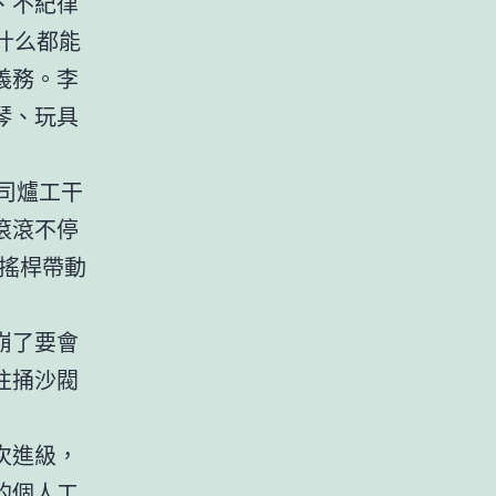
、不紀律
什么都能
義務。李
琴、玩具
司爐工干
滾滾不停
搖桿帶動
崩了要會
往捅沙閥
次進級，
的個人工