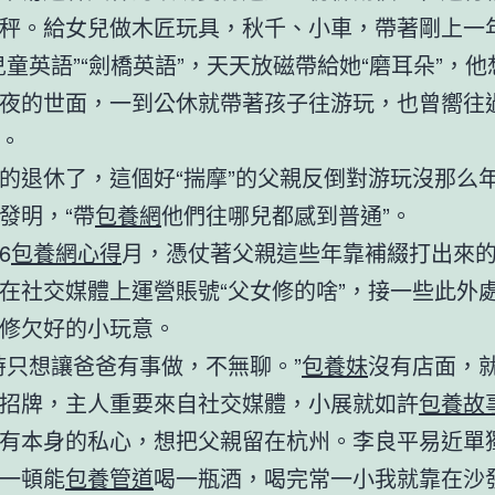
秤。給女兒做木匠玩具，秋千、小車，帶著剛上一
兒童英語”“劍橋英語”，天天放磁帶給她“磨耳朵”，
夜的世面，一到公休就帶著孩子往游玩，也曾嚮往
。
的退休了，這個好“揣摩”的父親反倒對游玩沒那么
發明，“帶
包養網
他們往哪兒都感到普通”。
6
包養網心得
月，憑仗著父親這些年靠補綴打出來的
在社交媒體上運營賬號“父女修的啥”，接一些此外
修欠好的小玩意。
時只想讓爸爸有事做，不無聊。”
包養妹
沒有店面，
招牌，主人重要來自社交媒體，小展就如許
包養故
有本身的私心，想把父親留在杭州。李良平易近單
一頓能
包養管道
喝一瓶酒，喝完常一小我就靠在沙