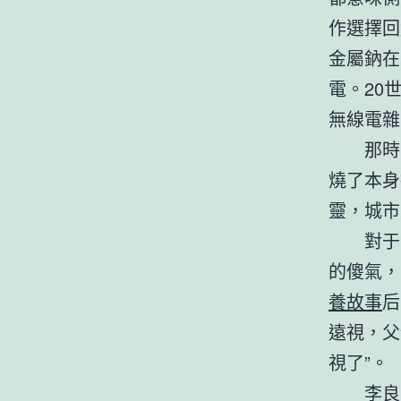
作選擇回
金屬鈉在
電。20
無線電雜
那時
燒了本身
靈，城市
對于
的傻氣，
養故事
后
遠視，父
視了”。
李良