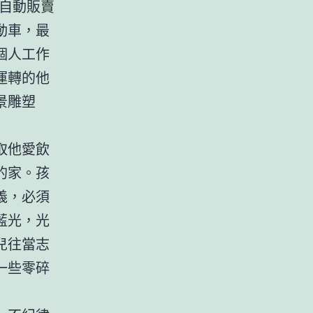
自動販賣
動車，最
個人工作
運轉的他
景雕塑
取他愛飲
的家。孩
義，必須
藍光，光
兒往當志
一些零碎