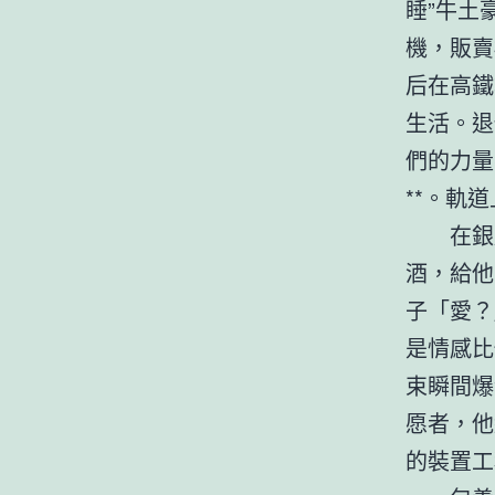
睡”牛土
機，販賣
后在高鐵
生活。退
們的力量
**。軌
在銀
酒，給他
子「愛？
是情感比
束瞬間爆
愿者，他
的裝置工