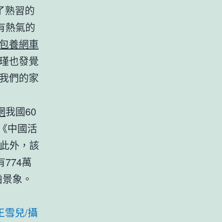
了熟習的
有熱氣的
包養網車
瑾也發覺
我們的家
網
我國60
《中國活
。此外，該
774萬
齒景象。
王雪兒/攝