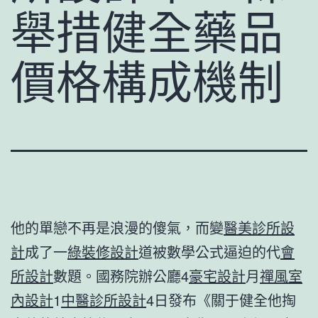
舉措健全藥品
價格構成機制
他的單戀不再是浪漫的傻氣，而變
醫美診所設
計
成了一
綠裝修設計
道被數學公式逼迫的代
會
所設計
數題。國務院辦公廳4
豪宅設計
月
禪風室
內設計
1
中醫診所設計
4日發布《關于健全他掏