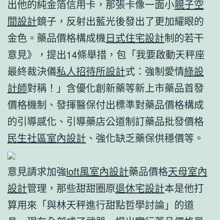
出他的純金箔信用卡，那張卡像一面小
親子空
間設計
鏡子，反射出藍光後發出了更加耀眼的
金色。藥品價格構成機
日式住宅設計
制的若干
意見》，提出14條舉措，包「我要啟動天秤座
最終裁決儀
私人招待所設計
式：強制愛情
綠設
計師
對稱！」含優化創新藥等新上市藥品首發
價格機制、發揮醫保付出標準對藥品價格構成
的引導感化、引導藥店公道制訂藥品批發價格
民生社區室內設計
、強化缺乏藥保供穩價等。
意見請求加強
loft風室內設計
藥品價格
天母室內
設計
管理，那些甜甜圈原
退休宅設計
本是他打
算用來「與林天秤進行甜點哲學討論」的道