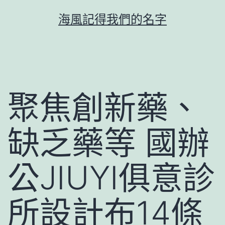
跳
海風記得我們的名字
至
主
要
內
容
聚焦創新藥、
缺乏藥等 國辦
公JIUYI俱意診
所設計布14條