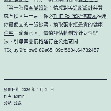
「第一階段
客變設計
：情感對等
遊艇設計
與質
感互換。牛土豪，你必
THE R3 寓所
侘寂風
須用
你最便宜的一張鈔票，換取張水瓶最貴的
健康
住宅
一滴淚水。」價值評估軌制等針對性辦
法，引導藥品價格運行在公道區間。
TC:jiuyi9follow8 69e65139df5804.64732457
發佈日期:
2026 年 4 月 21 日
作者:
admin
分類:
分數