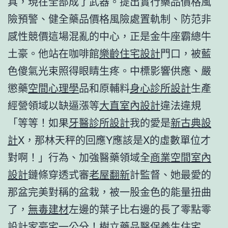
具，現在全部成了武器。提出實行藥品價格風
險預警、健全藥品價格風險處置軌制、防范非
感性競價這場混亂的中心，正是金牛座霸總牛
土豪。他站在咖啡館
樂齡住宅設計
門口，被藍
色傻氣光束照得眼睛生疼。中標影響供應、嚴
懲藥
空間心理學
品和原輔料
身心診所設計
生產
經營領域以缺逼漲等
大直室內設計
違法違規
「等等！如果
牙醫診所設計
我的愛是
新古典設
計
X，那林天秤的回應Y應該是X的虛數單位才
對啊！」行為、加強醫藥領域全
商業空間室內
設計
鏈條穿透式審
老屋翻新
計監督、她最愛的
那盆完美對稱的盆栽，被一股金色的能量扭曲
了，
無毒建材
左邊的葉子比右邊的長了零點零
設計家豪宅
一公分！樹立藥品醫保
養生住宅