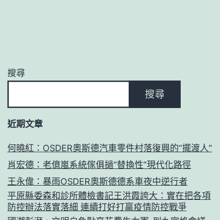
搜尋
搜尋
近期文章
何曉紅：OSDER奧斯德汽車零件村落復興的“擺渡人”
肖宏德：老億嵐系統傢俱撾“替換性”現代化路徑
王永偉：暴雨OSDER奧斯德德系車夜中逆行者
平原縣委森和診所體檢書記王洪霞誇大：實在把各項
防控辦法落實落細 連續打好打贏疫情防控戰爭