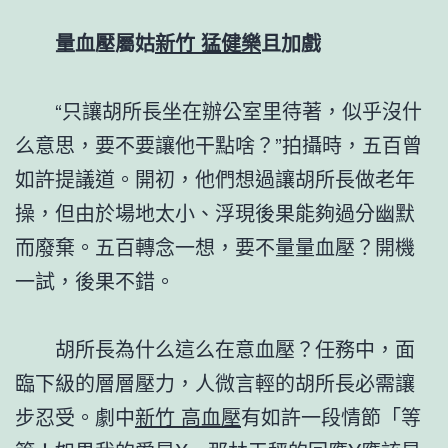
量血壓屬姑
新竹 猛健樂
且加戲
“只讓胡所長坐在辦公室里待著，似乎沒什
么意思，要不要讓他干點啥？”拍攝時，五百曾
如許提議道。開初，他們想過讓胡所長做老年
操，但由於場地太小、浮現後果能夠過分幽默
而廢棄。五百轉念一想，要不量量血壓？開機
一試，後果不錯。
胡所長為什么這么在意血壓？任務中，面
臨下級的層層壓力，人微言輕的胡所長必需讓
步忍受。劇中
新竹 高血壓
有如許一段情節「等