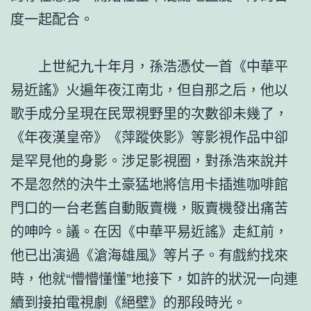
度一起配合。
上世紀九十年月，孫浩憑仗一首《中華平
易近謠》火遍年夜江南北，但自那之后，他以
歌手成分呈現在民眾視野里的次數卻未幾了，
《年夜漢皇帝》《萍蹤俠影》等影視作品中卻
是罕見他的身影。涉足影視圈，對孫浩來說并
不是忽然的決牛土豪猛地將信用卡插進咖啡館
門口的一台老舊自動販賣機，販賣機發出痛苦
的呻吟。議。在因《中華平易近謠》走紅前，
他已出演過《滄海雄風》等片子。有戲約找來
時，他就“懵懵懂懂”地接下，如許的狀況一向連
續到接拍電視劇《絕壁》的那段時光。