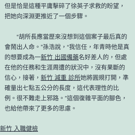
但是恰是這種平庸擊碎了徐英子求救的盼望，
把她向深淵更推近了一個步驟。
“胡所長應當歷來沒想到這個案子最后真的
會鬧出人命。”孫浩說，“我信任，年青時他是真
的想要成為一
新竹 出國備藥
名好差人的，但處
在他的任務和生涯周遭的狀況中，沒有果斷的
信心，接著，
新竹 減重 診所
她將圓規打開，準
確量出七點五公分的長度，這代表理性的比
例。很不難走上邪路。”這個復雜平面的腳色，
也給他帶來了更多的思慮。
新竹 入職健檢