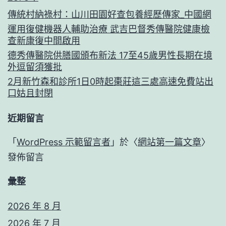
傳統村納祿村：山川田園好查包養經歷傳家_中國網
運用復健機器人輔助治療 武吉巴督秀傳醫院健康檢
查新康復中間啟用
德秀傳醫院供膳國頒布新法 17至45歲男性長期在境
外逗留須獲批
2月新竹森和診所1日0時起棗莊這三處高速免費站出
口姑且封閉
近期留言
「
WordPress 示範留言者
」於〈
網站第一篇文章
〉
發佈留言
彙整
2026 年 8 月
2026 年 7 月