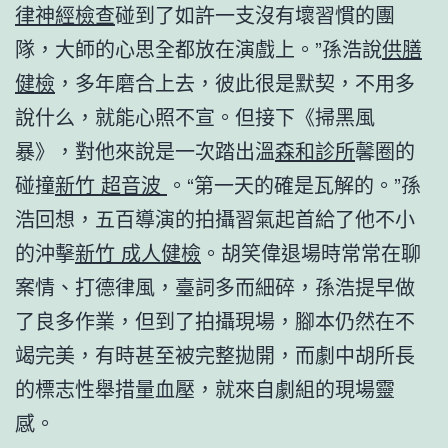
律神經檢查
碰到了如許一支沒有壞習慣的團
隊，大師的心思全都放在演戲上。”孫浩說
供膳
健檢
，多年磨合上去，彼此很是默契，不用多
說什么，就能心照不宣。但接下《掃黑風
暴》，對他來說是一次踏出溫
森和診所
馨圈的
碰撞
新竹 超音波
。“第一天的確是瓦解的。”孫
浩回想，五百導演的拍攝習氣起首給了他不小
的沖擊
新竹 成人健檢
。胡笑偉退場時常常在聊
案情、打德律風，臺詞多而細碎，孫浩提早做
了良多作業，但到了拍攝現場，腳本仍然在不
竭完美，有時甚至被完整拋開，而劇中胡所長
的標志性舉措量血壓，就來自劇組的現場靈
感。