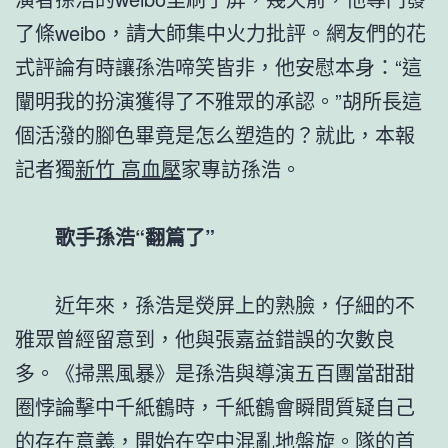
了條weibo，請大師集中火力批評。網友們的花
式評論有時讓孫浩啼笑皆非，他安慰本身：“這
闡明我的扮演獲得了不雅眾的承認。”胡所長這
個活潑的腳色畢竟是怎么塑造的？就此，本報
記者獨
新竹 高血壓
家專訪孫浩。
歌手孫浩“翻篇了”
近年來，孫浩是熒屏上的熟臉，仔細的不
雅眾曾經留意到，他與張嘉益錯誤的次數良
多。《掃黑風暴》是孫浩與導演五百團當甜甜
圈悖論擊中千紙鶴時，千紙鶴會瞬間質疑自己
的存在意義，開始在空中混亂地盤旋。隊的首