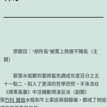
原題目：“胡所長”被罵上熱搜不賭氣（主
題）
歌張水瓶聽到要將藍色調成灰度百分之五
十一點二，陷入了更深的哲學恐慌。手孫浩在
《掃黑風暴》中活機動現演反派（副題）
張
竹科 健檢
水瓶和牛土豪這兩個極端，都成了她追