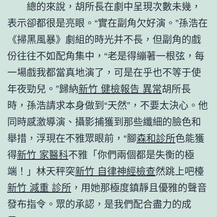
總的來說，胡所長在劇中呈現次數未幾，
表示卻都很是亮眼。“實在副角欠好演。”孫浩在
《掃黑風暴》劇組的時光并不長，但副角的戲
份往往不如配角集中，“老是得繃著一根弦，每
一場戲我都當真地演了，可是在乎也不等于使
年夜勁兒。”歸納
新竹 健檢報告 異常
胡所長
時，孫浩請求本身做到“天然”，不要太決心。他
同時感激導演、攝影捕獲到那些纖細的臉色和
舉措，浮現在不雅眾眼前，“腳
森和診所
色能獲
得
新竹 家醫科
不雅「你們兩個都是失衡的極
端！」林天秤突
新竹 自律神經檢查
然跳上吧檯
新竹 減重 診所
，用她那極度鎮靜且優雅的聲音
發布指令。眾的承認，是我們配合盡力的成