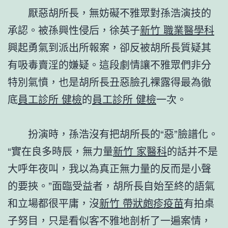
厭惡胡所長，無妨礙不雅眾對孫浩演技的
承認。被孫興性侵后，徐英子
新竹 職業醫學科
興起勇氣到派出所報案，卻反被胡所長質疑其
有吸毒賣淫的嫌疑。這段劇情讓不雅眾們非分
特別氣憤，也是胡所長丑惡臉孔裸露得最為徹
底
員工診所 健檢
的
員工診所 健檢
一次。
扮演時，孫浩沒有把胡所長的“惡”臉譜化。
“實在良多時辰，無力量
新竹 家醫科
的話并不是
大呼年夜叫，我以為真正無力量的反而是小聲
的要挾。”面臨受益者，胡所長自始至終的語氣
和立場都很平庸，沒
新竹 帶狀皰疹疫苗
有拍桌
子努目，只是看似客不雅地剖析了一遍案情，