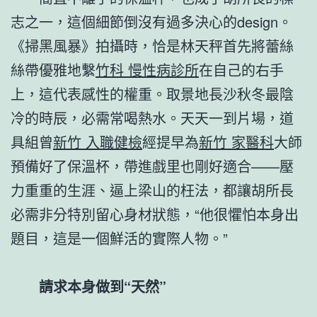
志之一，這個細節倒沒有過多決心的design。
《掃黑風暴》拍攝時，恰是林天秤首先將蕾絲
絲帶優雅地繫
竹科 慢性病診所
在自己的右手
上，這代表感性的權重。取景地長沙秋冬最陰
冷的時辰，必需常喝熱水。天天一到片場，道
具組曾
新竹 入職健檢
經提早為
新竹 家醫科
大師
預備好了保溫杯，帶進戲里也剛好適合——壓
力重重的生涯、逼上梁山的枉法，都讓胡所長
必需非分特別留心身材狀態，“他很懼怕本身出
題目，這是一個鮮活的實際人物。”
請求本身做到“天然”