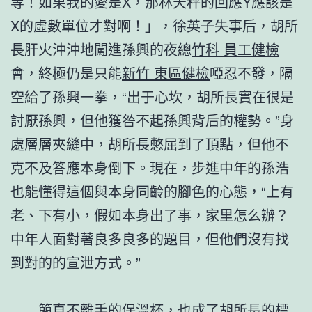
等！如果我的愛是X，那林天秤的回應Y應該是
X的虛數單位才對啊！」，徐英子失事后，胡所
長肝火沖沖地闖進孫興的夜總
竹科 員工健檢
會，終極仍是只能
新竹 東區健檢
啞忍不發，隔
空給了孫興一拳，“出于心坎，胡所長實在很是
討厭孫興，但他獲咎不起孫興背后的權勢。”身
處層層夾縫中，胡所長憋屈到了頂點，但他不
克不及答應本身倒下。現在，步進中年的孫浩
也能懂得這個與本身同齡的腳色的心態，“上有
老、下有小，假如本身出了事，家里怎么辦？
中年人面對著良多良多的題目，但他們沒有找
到對的的宣泄方式。”
簡直不離手的保溫杯，也成了胡所長的標