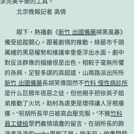
求完美平衡的工具。
北京晚報記者 高倩
眼下，熱播劇《
新竹 出國備藥
掃黑風暴》
備受追蹤關心。跟著劇情的推動，綠藤市千頭
萬緒的黑惡權勢和維護傘垂垂浮出水面。劇中
對反派群像的描繪很是出色。相較于毫無所懼
的孫興、足智多謀的高超遠，山南路派出所所
新竹 出國備藥
長胡笑偉固然不
竹科 慢性病診所
是什么巨猾年夜惡之徒，但他親手把徐英子姐
弟推動了火坑，助紂為虐更是壞得讓人牙根癢
癢。“祝胡所長早日被高血壓克服。”不雅
竹科
員工健檢
眾們義憤填膺的留言，在胡所長的飾
演者孫浩的weibo里刷了屏，幾天前，他專門發