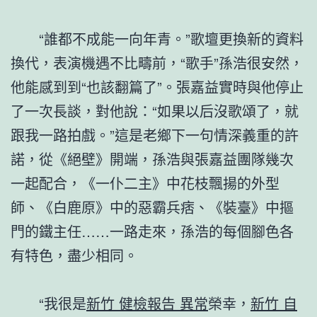
“誰都不成能一向年青。”歌壇更換新的資料
換代，表演機遇不比疇前，“歌手”孫浩很安然，
他能感到到“也該翻篇了”。張嘉益實時與他停止
了一次長談，對他說：“如果以后沒歌頌了，就
跟我一路拍戲。”這是老鄉下一句情深義重的許
諾，從《絕壁》開端，孫浩與張嘉益團隊幾次
一起配合，《一仆二主》中花枝飄揚的外型
師、《白鹿原》中的惡霸兵痞、《裝臺》中摳
門的鐵主任……一路走來，孫浩的每個腳色各
有特色，盡少相同。
“我很是
新竹 健檢報告 異常
榮幸，
新竹 自