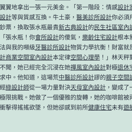
翼翼地拿出一張一元美金。「第一階段：情感
設計
設計
等與質感互換。牛土豪，
醫美診所設計
你必須
鈔票，換取張水瓶最貴
新古典設計
的
民生社區室內
「張水瓶！你
會所設計
的傻氣，
樂齡住宅設計
根本
法與我的噸級
牙醫診所設計
物質力學抗衡！財富就
計
商業空間室內設計
本定律
空間心理學
！」林天秤
不聞，她已經完全沉浸在她
禪風室內設計
對極
退休
求中。他知道，這場荒
中醫診所設計
謬的
親子空間
經
綠設計師
從一場力量對決
天母室內設計
，變成了
極限挑戰。她做了一個優雅的旋轉，她的咖啡館被
衝擊得搖搖欲墜，但她卻感到前所
健康住宅
未有
遊