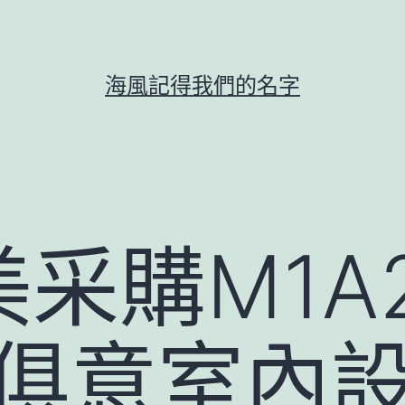
海風記得我們的名字
采購M1A
YI俱意室內