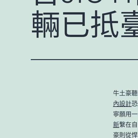
輛已抵
牛土豪聽
內設計
恐
寧願用一
新
繫在自
豪則從悍