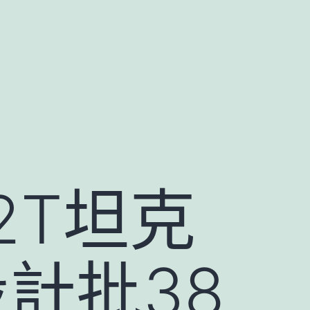
2T坦克
設計批38