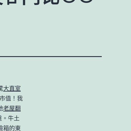
驚
大直室
市值！我
地
老屋翻
重。牛土
險箱的東