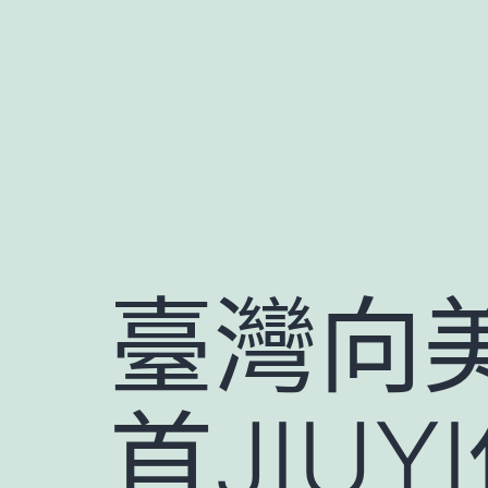
跳
至
主
要
內
容
臺灣向美
首JIU