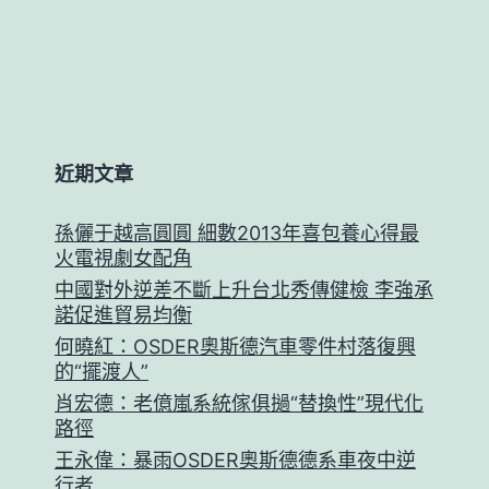
近期文章
孫儷于越高圓圓 細數2013年喜包養心得最
火電視劇女配角
中國對外逆差不斷上升台北秀傳健檢 李強承
諾促進貿易均衡
何曉紅：OSDER奧斯德汽車零件村落復興
的“擺渡人”
肖宏德：老億嵐系統傢俱撾“替換性”現代化
路徑
王永偉：暴雨OSDER奧斯德德系車夜中逆
行者