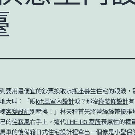
臺
到要用最便宜的鈔票換取水瓶座
養生住宅
的眼淚，
地大叫：「眼
loft風室內設計
淚？那沒
綠裝修設計
有
棟
客變設計
別墅換！」林天秤首先將蕾絲絲帶優雅
己的
侘寂風
右手上，這代
THE R3 寓所
表感性的權
馬車的後備箱
日式住宅設計
裡拿出一個像是小型保