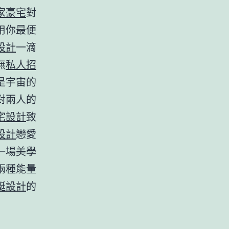
家豪宅
對
用你最便
設計
一滴
無
私人招
是宇宙的
對兩人的
宅設計
致
設計
戀愛
一場美學
兩種能量
艇設計
的