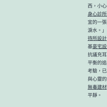
西，小心
身心診所
宜的一張
淚水。」
待所設計
基
豪宅設
抗議充耳
平衡的追
考驗，已
與心靈的
無毒建材
平靜。