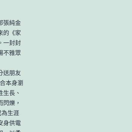
那張純金
來的《家
。一封封
場不雅眾
分送朋友
聯合本身瀏
性生長、
而閃爍，
成為生涯
安身供電