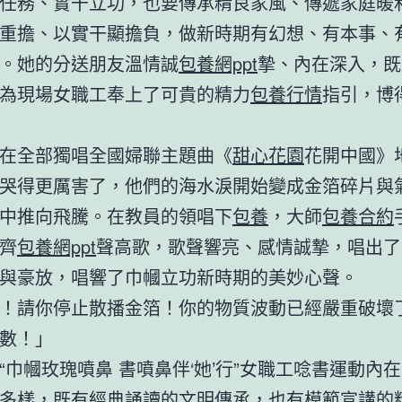
任務、實干立功，也要傳承精良家風、傳遞家庭暖
重擔、以實干顯擔負，做新時期有幻想、有本事、
。她的分送朋友溫情誠
包養網ppt
摯、內在深入，既
為現場女職工奉上了可貴的精力
包養行情
指引，博
在全部獨唱全國婦聯主題曲《
甜心花園
花開中國》
哭得更厲害了，他們的海水淚開始變成金箔碎片與
中推向飛騰。在教員的領唱下
包養
，大師
包養合約
齊
包養網ppt
聲高歌，歌聲響亮、感情誠摯，唱出了
與豪放，唱響了巾幗立功新時期的美妙心聲。
！請你停止散播金箔！你的物質波動已經嚴重破壞
數！」
“巾幗玫瑰噴鼻 書噴鼻伴‘她’行”女職工唸書運動內
多樣，既有經典誦讀的文明傳承，也有模範宣講的