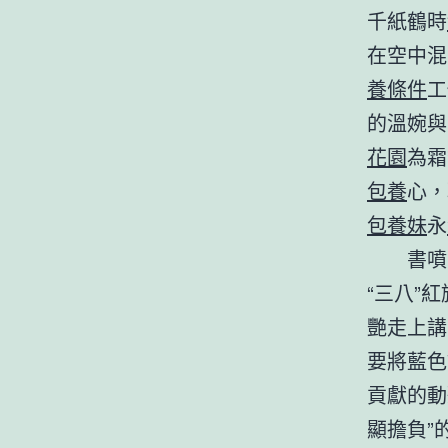
千紙鶴時
在空中混
養條件
工
的溫婉與
花園
為霜
包養
心，
包養妹
永
書噴
“三八”
艷走上講
要將藍色
貢獻的動
顯擔負”