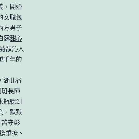
義，開始
的女職
包
西方男子
白露
甜心
詩韻沁人
越千年的
，湖北省
間班長陳
水瓶聽到
慌。默默
 苦守彰
擔重擔、