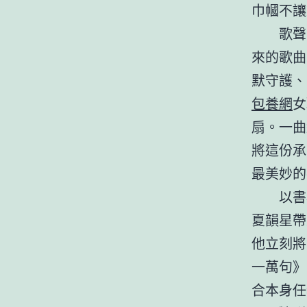
巾幗不讓
歌聲
來的歌曲
默守護、
包養網
女
扇。一曲
將這份承
最美妙的
以書
夏韻星帶
他立刻將
一萬句》
合本身任