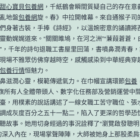
甜心寶貝包養網
，千紙鶴會瞬間質疑自己的存在意
亂地盤
包養網
旋。春》中拉開帷幕。來自通猴子司
們身著古裝，手捧《詩經》，以溫婉密意的誦讀將
靈動娓娓道來。“關關雎鳩，在河之洲”“蒹葭蒼蒼，
”，千年的詩句退職工書屋里回蕩，書噴鼻潤青春，
現場不雅眾仿佛穿越時空，感觸感染到中華經典穿
包養行情
恒魅力。
鼻滋潤心靈，模範傳遞氣力。在巾幗宣講環節
包養
紅旗所有人全體帶頭人、數字化任務部及營銷運營中
臺，用樸素的說話講述了一線女職工苦守職位、張
調成灰度百分之五十一點二，陷入了更深的哲學恐
聽故事。她用切身經過的事況詮釋了“瀏覽啟發聰明
的深入內在，現場掌聲陣陣，大師被她身上那股柔肩