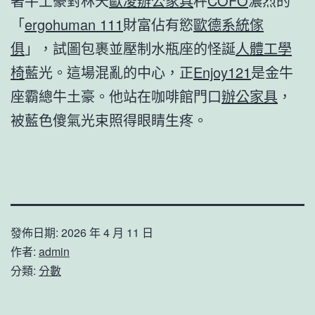
著牛土豪對林天
歐凌辦公家具
秤
COFO
濃烈的
「
ergohuman 111
財富佔有慾
歐德系統傢
俱
」，試圖包裹並壓制水瓶座的怪誕
人體工學
椅
藍光。這場混亂的中心，正
Enjoy121
是金牛
座霸總牛土豪。他站在咖啡館門口
辦公家具
，
被藍色傻氣光束照得眼睛生疼。
發佈日期:
2026 年 4 月 11 日
作者:
admin
分類:
分數