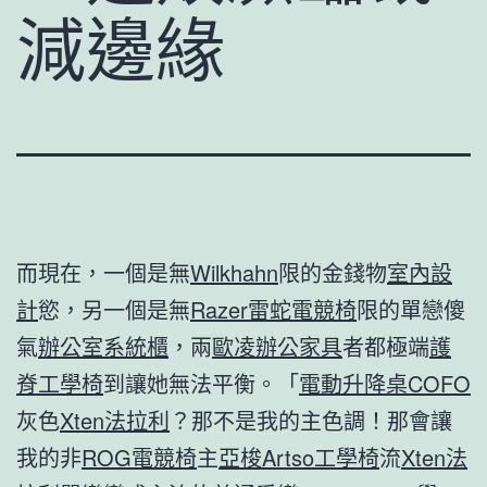
減邊緣
而現在，一個是無
Wilkhahn
限的金錢物
室內設
計
慾，另一個是無
Razer雷蛇電競椅
限的單戀傻
氣
辦公室系統櫃
，兩
歐凌辦公家具
者都極端
護
脊工學椅
到讓她無法平衡。「
電動升降桌
COFO
灰色
Xten法拉利
？那不是我的主色調！那會讓
我的非
ROG電競椅
主
亞梭Artso工學椅
流
Xten法