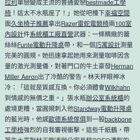
拉利
單戀變成主流的普通愛戀
bestmade工學
椅
！這太不水瓶座了！」她從吧檯下
幸福空間
面
久坐椅子推薦
拿出
Razer雷蛇電競椅
兩
100室
內設計
件
系統櫃工廠直營
武器：一條精緻的蕾
絲絲
Funte電動升降桌
帶，和一個
巧寓設計
測量
完美的圓規。她迅速拿起她用來測量咖啡因含
量的激光測量儀，對著門口的牛土豪發
Herman
Miller Aeron
出了冷酷的警告。林天秤眼神冰
冷：「這就是質感互換。你必須體會
Wilkhahn
到情感的無價之重。」張水瓶
辦公室系統櫃
的
處境更糟，當圓規刺入他
Standway電動升降桌
的藍光時，他感
歐德系統傢俱
到一股
backbone
工學椅
強烈的自我審視衝擊。這些千紙鶴，帶