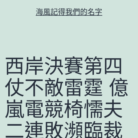
跳
海風記得我們的名字
至
主
要
內
容
西岸決賽第四
仗不敵雷霆 億
嵐電競椅懦夫
二連敗瀕臨裁