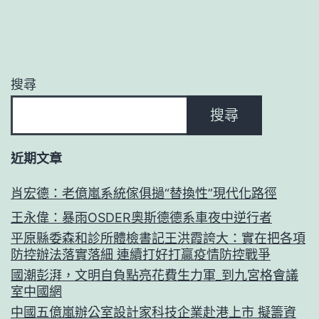
搜尋
搜尋
近期文章
肖宏德：老億嵐系統傢俱撾“替換性”現代化路徑
王永偉：暴雨OSDER奧斯德德系車夜中逆行者
平原縣委森和診所體檢書記王洪霞誇大：實在把各項
防控辦法落實落細 連續打好打贏疫情防控戰爭
國潮彭湃，文明自負點亮花費生力軍_到九宮格會議
室中國網
中國五億嵐辦公室設計家科技企業赴港上市 擬籌資