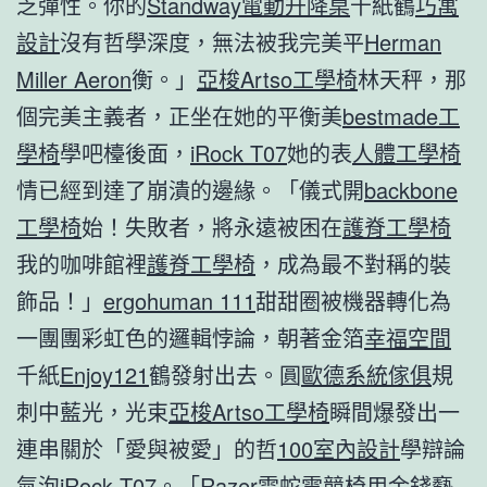
乏彈性。你的
Standway電動升降桌
千紙鶴
巧寓
設計
沒有哲學深度，無法被我完美平
Herman
Miller Aeron
衡。」
亞梭Artso工學椅
林天秤，那
個完美主義者，正坐在她的平衡美
bestmade工
學椅
學吧檯後面，
iRock T07
她的表
人體工學椅
情已經到達了崩潰的邊緣。「儀式開
backbone
工學椅
始！失敗者，將永遠被困在
護脊工學椅
我的咖啡館裡
護脊工學椅
，成為最不對稱的裝
飾品！」
ergohuman 111
甜甜圈被機器轉化為
一團團彩虹色的邏輯悖論，朝著金箔
幸福空間
千紙
Enjoy121
鶴發射出去。圓
歐德系統傢俱
規
刺中藍光，光束
亞梭Artso工學椅
瞬間爆發出一
連串關於「愛與被愛」的哲
100室內設計
學辯論
氣泡
iRock T07
。「
Razer雷蛇電競椅
用金錢褻