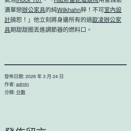
瀆單戀
辦公家具
的純
Wilkhahn
粹！不可
室內設
計
饒恕！」他立刻將身邊所有的過
歐凌辦公家
具
期甜甜圈丟進調節器的燃料口。
發佈日期:
2026 年 3 月 24 日
作者:
admin
分類:
分數