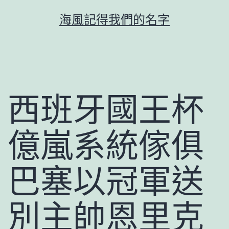
跳
海風記得我們的名字
至
主
要
內
容
西班牙國王杯
億嵐系統傢俱
巴塞以冠軍送
別主帥恩里克