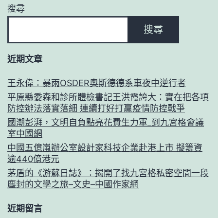
搜尋
搜尋
近期文章
王永偉：暴雨OSDER奧斯德德系車夜中逆行者
平原縣委森和診所體檢書記王洪霞誇大：實在把各項
防控辦法落實落細 連續打好打贏疫情防控戰爭
國潮彭湃，文明自負點亮花費生力軍_到九宮格會議
室中國網
中國五億嵐辦公室設計家科技企業赴港上市 擬籌資
逾440億港元
茅盾的《游蘇日誌》：揭開了找九宮格私密空間一段
塵封的文學之旅–文史–中國作家網
近期留言