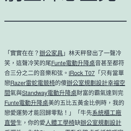
「實實在在？
辦公家具
」林天秤發出了一聲冷
笑，這聲冷笑的尾
Funte電動升降桌
音甚至都符
合三分之二的音樂和弦。
iRock T07
「只有當單
戀
Razer雷蛇電競椅
的傻
辦公室規劃設計
幸福空
間
氣與
Standway電動升降桌
財富的霸氣達到完
Funte電動升降桌
美的五比五黃金比例時，我的
戀愛運勢才能回歸零點！」「牛先
系統櫃工廠
直營
生，你的愛
人體工學椅
缺
辦公室規劃設計