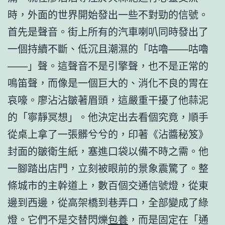
時，外面的世界開始發出一些不對勁的信號。
首先是聲音。街上所有的汽車喇叭同時發出了
一個持續不斷、低沉且潮濕的「咕嚕——咕嚕
——」聲。這聲音不是引擎聲，也不是正常的
鳴笛聲，而像是一個巨大的、消化不良的胃在
哀嚎。廖沾沾皺著眉頭，這嚴重干擾了他蒜泥
的「寧靜冥想」。他決定出去看個究竟，順手
從桌上拿了一張髒兮兮的，印著《沾醬秘笈》
封面的皺衛生紙，塞進口袋以備不時之需。他
一腳踏出店門，立刻被眼前的景象震驚了。整
條城市的主幹道上，數百個交通信號燈，從東
邊到西邊，從高架橋到巷弄口，全部變成了綠
燈。它們不是交替閃爍
包養
，而是固定在「通