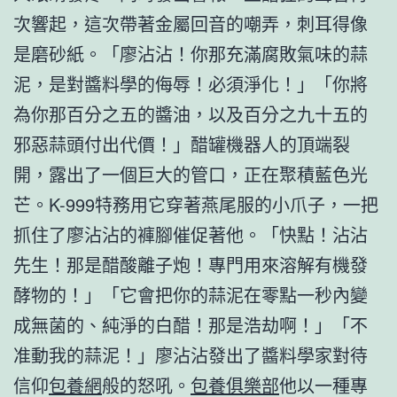
次響起，這次帶著金屬回音的嘲弄，刺耳得像
是磨砂紙。「廖沾沾！你那充滿腐敗氣味的蒜
泥，是對醬料學的侮辱！必須淨化！」「你將
為你那百分之五的醬油，以及百分之九十五的
邪惡蒜頭付出代價！」醋罐機器人的頂端裂
開，露出了一個巨大的管口，正在聚積藍色光
芒。K-999特務用它穿著燕尾服的小爪子，一把
抓住了廖沾沾的褲腳催促著他。「快點！沾沾
先生！那是醋酸離子炮！專門用來溶解有機發
酵物的！」「它會把你的蒜泥在零點一秒內變
成無菌的、純淨的白醋！那是浩劫啊！」「不
准動我的蒜泥！」廖沾沾發出了醬料學家對待
信仰
包養網
般的怒吼。
包養俱樂部
他以一種專