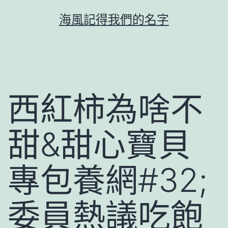
跳
海風記得我們的名字
至
主
要
內
容
西紅柿為啥不
甜&甜心寶貝
專包養網#32;
委員熱議吃飽