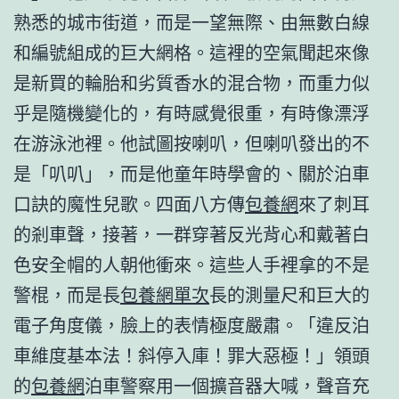
熟悉的城市街道，而是一望無際、由無數白線
和編號組成的巨大網格。這裡的空氣聞起來像
是新買的輪胎和劣質香水的混合物，而重力似
乎是隨機變化的，有時感覺很重，有時像漂浮
在游泳池裡。他試圖按喇叭，但喇叭發出的不
是「叭叭」，而是他童年時學會的、關於泊車
口訣的魔性兒歌。四面八方傳
包養網
來了刺耳
的剎車聲，接著，一群穿著反光背心和戴著白
色安全帽的人朝他衝來。這些人手裡拿的不是
警棍，而是長
包養網單次
長的測量尺和巨大的
電子角度儀，臉上的表情極度嚴肅。「違反泊
車維度基本法！斜停入庫！罪大惡極！」領頭
的
包養網
泊車警察用一個擴音器大喊，聲音充