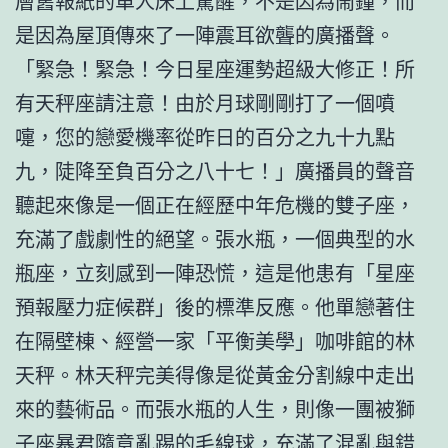
層舊報紙的單人床上驚醒，不是因為鬧鐘，而
是因為屋頂傳來了一陣震耳欲聾的廣播聲。
「緊急！緊急！今日星座運勢超級大修正！所
有天秤座請注意！由於月球剛剛打了一個噴
嚏，您的戀愛機率從昨日的百分之九十九點
九，陡降至負百分之八十七！」廣播員的聲音
聽起來像是一個正在經歷中年危機的雙子座，
充滿了戲劇性的絕望。張水瓶，一個典型的水
瓶座，立刻感到一陣恐慌，這是他患有「星座
預報壓力症候群」後的標準反應。他單戀著住
在隔壁棟、經營一家「平衡美學」咖啡館的林
天秤。林天秤完美得像是從黃金分割線中走出
來的藝術品。而張水瓶的人生，則像一團被獅
子座暴君隨意亂踢的毛線球，充滿了混亂與錯