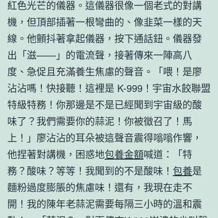
紅色光芒的儀器。這儀器很像一個老式的對講
機，但頂部插著一根彎曲的、像韭菜一樣的天
線。他顫抖著拿起儀器，按下通話鈕。儀器發
出「滋——」的電流聲，接著傳來一陣高八
度、急促且充滿養生焦慮的聲音。「喂！是廖
沾沾嗎！快接聽！這裡是 K-999！宇宙水餃聯盟
特級特務！你那邊是不是已經聞到宇宙級的酸
味了？我們需要你的蒜泥！你被徵召了！馬
上！」廖沾沾的耳朵被這聲音震得嗡嗡作響，
他捏著對講機，困惑地
包養金額
喊道：「特
務？酸味？等等！我聞到的不是酸味！
包養
是
麵粉過度膨脹的焦慮味！還有，我現在走不
開！我的陳年老蒜泥需要每隔三小時的溫和震