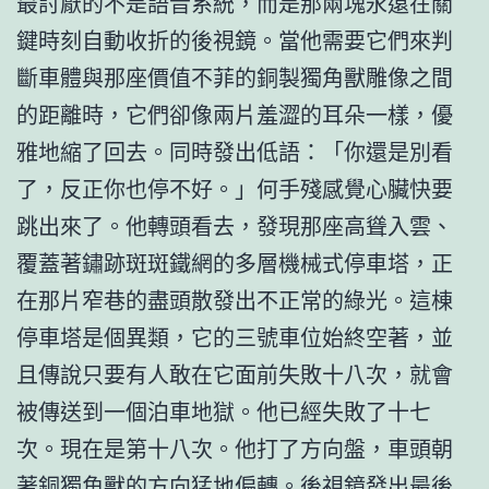
最討厭的不是語音系統，而是那兩塊永遠在關
鍵時刻自動收折的後視鏡。當他需要它們來判
斷車體與那座價值不菲的銅製獨角獸雕像之間
的距離時，它們卻像兩片羞澀的耳朵一樣，優
雅地縮了回去。同時發出低語：「你還是別看
了，反正你也停不好。」何手殘感覺心臟快要
跳出來了。他轉頭看去，發現那座高聳入雲、
覆蓋著鏽跡斑斑鐵網的多層機械式停車塔，正
在那片窄巷的盡頭散發出不正常的綠光。這棟
停車塔是個異類，它的三號車位始終空著，並
且傳說只要有人敢在它面前失敗十八次，就會
被傳送到一個泊車地獄。他已經失敗了十七
次。現在是第十八次。他打了方向盤，車頭朝
著銅獨角獸的方向猛地偏轉。後視鏡發出最後