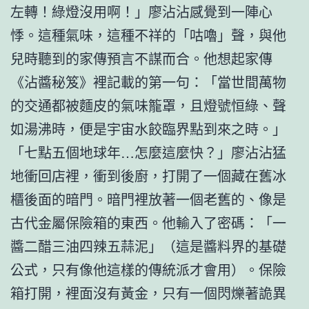
左轉！綠燈沒用啊！」廖沾沾感覺到一陣心
悸。這種氣味，這種不祥的「咕嚕」聲，與他
兒時聽到的家傳預言不謀而合。他想起家傳
《沾醬秘笈》裡記載的第一句：「當世間萬物
的交通都被麵皮的氣味籠罩，且燈號恒綠、聲
如湯沸時，便是宇宙水餃臨界點到來之時。」
「七點五個地球年…怎麼這麼快？」廖沾沾猛
地衝回店裡，衝到後廚，打開了一個藏在舊冰
櫃後面的暗門。暗門裡放著一個老舊的、像是
古代金屬保險箱的東西。他輸入了密碼：「一
醬二醋三油四辣五蒜泥」（這是醬料界的基礎
公式，只有像他這樣的傳統派才會用）。保險
箱打開，裡面沒有黃金，只有一個閃爍著詭異