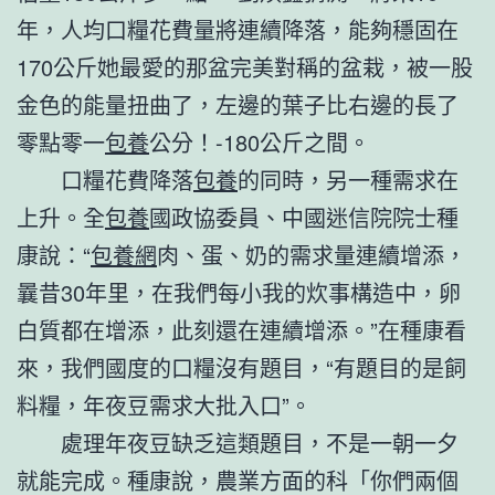
年，人均口糧花費量將連續降落，能夠穩固在
170公斤她最愛的那盆完美對稱的盆栽，被一股
金色的能量扭曲了，左邊的葉子比右邊的長了
零點零一
包養
公分！-180公斤之間。
口糧花費降落
包養
的同時，另一種需求在
上升。全
包養
國政協委員、中國迷信院院士種
康說：“
包養網
肉、蛋、奶的需求量連續增添，
曩昔30年里，在我們每小我的炊事構造中，卵
白質都在增添，此刻還在連續增添。”在種康看
來，我們國度的口糧沒有題目，“有題目的是飼
料糧，年夜豆需求大批入口”。
處理年夜豆缺乏這類題目，不是一朝一夕
就能完成。種康說，農業方面的科「你們兩個