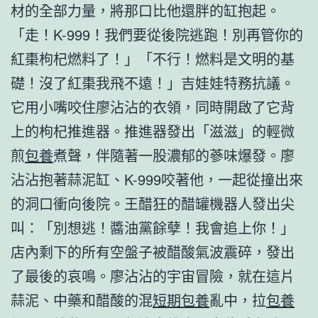
材的全部力量，將那口比他還胖的缸抱起。
「走！K-999！我們要從後院逃跑！別再管你的
紅棗枸杞燃料了！」「不行！燃料是文明的基
礎！沒了紅棗我飛不遠！」吉娃娃特務抗議。
它用小嘴咬住廖沾沾的衣領，同時開啟了它背
上的枸杞推進器。推進器發出「滋滋」的輕微
煎
包養
煮聲，伴隨著一股濃郁的蔘味爆發。廖
沾沾抱著蒜泥缸、K-999咬著他，一起從撞出來
的洞口衝向後院。王醋狂的醋罐機器人發出尖
叫：「別想逃！醬油黨餘孽！我會追上你！」
店內剩下的所有空盤子被醋酸氣波震碎，發出
了最後的哀鳴。廖沾沾的宇宙冒險，就在這片
蒜泥、中藥和醋酸的混
短期包養
亂中，拉
包養