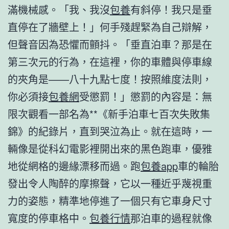
滿機械感。「我、我沒
包養
有斜停！我只是垂
直停在了牆壁上！」何手殘趕緊為自己辯解，
但聲音因為恐懼而顫抖。「垂直泊車？那是在
第三次元的行為，在這裡，你的車體與停車線
的夾角是——八十九點七度！按照維度法則，
你必須接
包養網
受懲罰！」懲罰的內容是：無
限次觀看一部名為**《新手泊車七百次失敗集
錦》的紀錄片，直到哭泣為止。就在這時，一
輛像是從科幻電影裡開出來的黑色跑車，優雅
地從網格的邊緣漂移而過。跑
包養app
車的輪胎
發出令人陶醉的摩擦聲，它以一種近乎蔑視重
力的姿態，精準地停進了一個只有它車身尺寸
寬度的停車格中。
包養行情
那泊車的過程就像