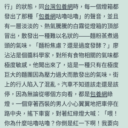
行」的狀態，同
台灣包養網
時，每一個燈箱都
發出了那種「
包養網
咕嚕咕嚕」的聲音，並且
有一層淡淡的、熱氣騰騰的白霧從燈箱的頂部
冒出，散發出一種難以名狀的——麵粉蒸煮過
頭的氣味。「麵粉焦慮？還是過度發酵？」廖
沾沾是個醬料學家，對所有食物相關的氣味都
極度敏感。他聞出來了，這是一種只有在極度
巨大的麵團因為壓力過大而散發出的氣味。街
上的行人陷入了混亂。汽車不知道該走還是該
停，因為無論從哪個方向看，都是
包養網
綠
燈。一個穿著西裝的男人小心翼翼地把車停在
路中央，搖下車窗，對著紅綠燈大喊：「喂！
你為什麼咕嚕咕嚕？你倒是紅一下啊！我要向