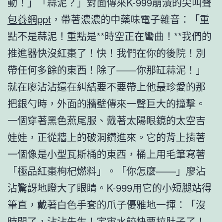
動！」「蒜泥？」對面傳來K-999崩潰的尖叫聲
包養網ppt
，帶著濃濃的中藥味電子雜音：「重
點不是蒜泥！重點是**時空正在彎曲！**我們的
推進器快沒紅棗了！快！我們在你的後院！別
帶任何多餘的東西！除了——你那缸蒜泥！」
就在廖沾沾還在糾結要不要帶上他最珍愛的那
把銀勺時，外面的牆壁傳來一聲巨大的撞擊。
一個穿著黑色燕尾服、戴著太陽眼鏡的太空吉
娃娃，正從牆上的破洞鑽進來。它的背上揹著
一個像是小型瓦斯桶的東西，桶上用毛筆寫著
「極品紅棗枸杞燃料」。「你怎麼——」廖沾
沾驚訝地瞪大了眼睛。K-999用它的小短腿站得
筆直，戴著白色手套的爪子優雅地一揮：「沒
時間了，沾沾先生！宇宙水餃快要拉肚子了！