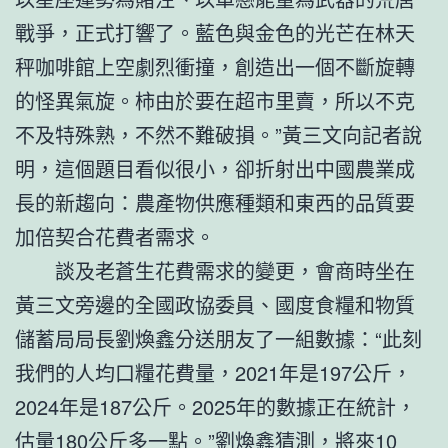
戰爭，正式打響了。藍色與金色的光芒在林天
秤咖啡館上空劇烈衝撞，創造出一個不斷旋轉
的怪異氣旋。柿由於要在超市里賣，所以不克
不及特殊熟，不然不難破損。”黃三文向記者說
明，這個題目看似很小，卻折射出中國農業成
長的新趨向：農產物供應種類和東西的品質要
加倍契合花費者需求。
談及老蒼生花費需求的變更，會商時坐在
黃三文旁邊的全國政協委員、國度食糧和物質
儲蓄局局長劉煥鑫分送朋友了一組數據：“此刻
我們的人均口糧花費量，2021年是197公斤，
2024年是187公斤。2025年的數據正在統計，
估量180公斤多一點。”劉煥鑫猜測，將來10