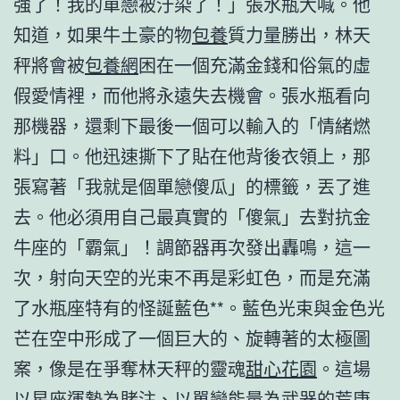
強了！我的單戀被汙染了！」張水瓶大喊。他
知道，如果牛土豪的物
包養
質力量勝出，林天
秤將會被
包養網
困在一個充滿金錢和俗氣的虛
假愛情裡，而他將永遠失去機會。張水瓶看向
那機器，還剩下最後一個可以輸入的「情緒燃
料」口。他迅速撕下了貼在他背後衣領上，那
張寫著「我就是個單戀傻瓜」的標籤，丟了進
去。他必須用自己最真實的「傻氣」去對抗金
牛座的「霸氣」！調節器再次發出轟鳴，這一
次，射向天空的光束不再是彩虹色，而是充滿
了水瓶座特有的怪誕藍色**。藍色光束與金色光
芒在空中形成了一個巨大的、旋轉著的太極圖
案，像是在爭奪林天秤的靈魂
甜心花園
。這場
以星座運勢為賭注、以單戀能量為武器的荒唐