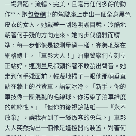
一場舞蹈，流暢、完美，且毫無任何多餘的動
作**。跑
包養網
車的駕駛座上走出一個全身黑色
皮衣的女人，她戴著一副透明護目鏡，冷酷地
朝著何手殘的方向走來。她的步伐優雅而精
準，每一步都像是被測量過一樣，完美地落在
網格線上。「車影大人！」泊車警察們立刻立
正站好，連測量尺都顫抖著不敢發出聲音。她
走到何手殘面前，輕蔑地掃了一眼他那輛垂直
貼在牆上的掀背車，語氣冰冷。「新手，你的
車技像一團混亂的毛線球。你污染了泊車維度
的純粹性。」「但你的後視鏡貼紙——『永不
放棄』，讓我看到了一絲愚蠢的勇氣。」車影
大人突然掏出一個像是遙控器的裝置，對著何