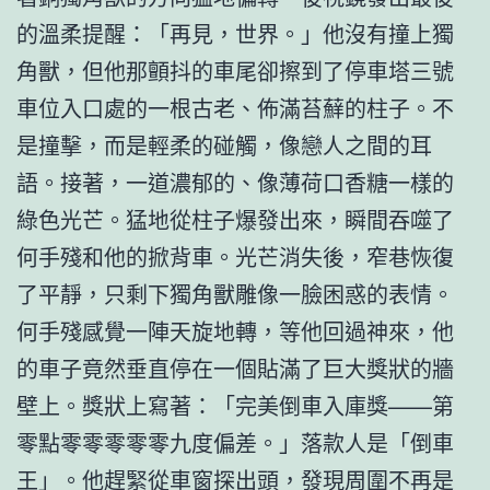
的溫柔提醒：「再見，世界。」他沒有撞上獨
角獸，但他那顫抖的車尾卻擦到了停車塔三號
車位入口處的一根古老、佈滿苔蘚的柱子。不
是撞擊，而是輕柔的碰觸，像戀人之間的耳
語。接著，一道濃郁的、像薄荷口香糖一樣的
綠色光芒。猛地從柱子爆發出來，瞬間吞噬了
何手殘和他的掀背車。光芒消失後，窄巷恢復
了平靜，只剩下獨角獸雕像一臉困惑的表情。
何手殘感覺一陣天旋地轉，等他回過神來，他
的車子竟然垂直停在一個貼滿了巨大獎狀的牆
壁上。獎狀上寫著：「完美倒車入庫獎——第
零點零零零零零九度偏差。」落款人是「倒車
王」。他趕緊從車窗探出頭，發現周圍不再是