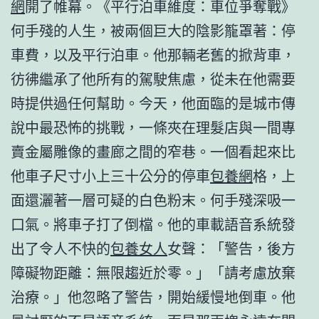
網
開了帷幕。《平行泊車維度：車位爭奪戰》
何手殘的人生，被兩個巨大的陰影籠罩著：停
車費，以及平行泊車。他那輛老舊的掀背車，
彷彿繼承了他所有的駕駛焦慮，從未在他需要
時提供過任何幫助。今天，他面臨的是城市傳
說中最恐怖的挑戰，一條夾在理髮店與一間專
賣金屬雕像的畫廊之間的窄巷。一個看起來比
他車子尺寸小上三十公分的停車
包養網
格，上
面還灑著一層可疑的白色粉末。何手殘深吸一
口氣。將車子打了倒檔。他的車載語音系統發
出了令人不快的
包養女人
女聲：「警告，後方
障礙物距離：無限趨近於零。」「請考慮放棄
治療。」他忽略了警告，開始緩慢地倒車。他