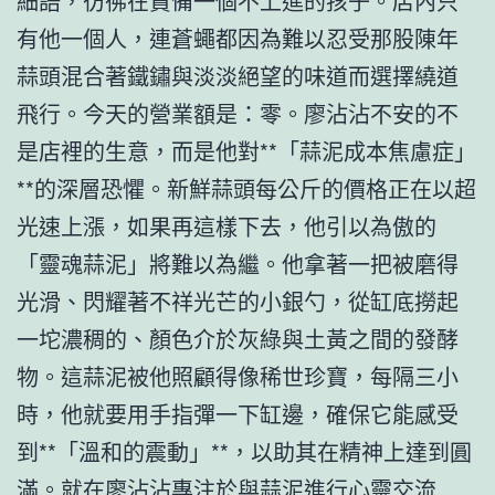
細語，彷彿在責備一個不上進的孩子。店內只
有他一個人，連蒼蠅都因為難以忍受那股陳年
蒜頭混合著鐵鏽與淡淡絕望的味道而選擇繞道
飛行。今天的營業額是：零。廖沾沾不安的不
是店裡的生意，而是他對**「蒜泥成本焦慮症」
**的深層恐懼。新鮮蒜頭每公斤的價格正在以超
光速上漲，如果再這樣下去，他引以為傲的
「靈魂蒜泥」將難以為繼。他拿著一把被磨得
光滑、閃耀著不祥光芒的小銀勺，從缸底撈起
一坨濃稠的、顏色介於灰綠與土黃之間的發酵
物。這蒜泥被他照顧得像稀世珍寶，每隔三小
時，他就要用手指彈一下缸邊，確保它能感受
到**「溫和的震動」**，以助其在精神上達到圓
滿。就在廖沾沾專注於與蒜泥進行心靈交流