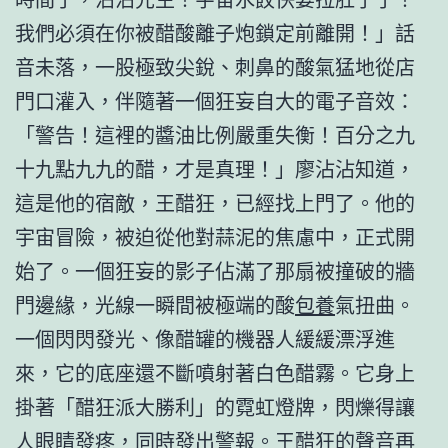
我們必須在你被醋酸離子炮鎖定前離開！」話
音未落，一股極致尖銳、刺鼻的酸氣猛地從店
門口灌入，伴隨著一個狂妄自大的電子音效：
「警告！這裡的醬油比例嚴重失衡！百分之九
十九點九九的醋，才是真理！」廖沾沾知道，
這是他的宿敵，王醋狂，已經找上門了。他的
宇宙冒險，被迫從他對蒜泥的焦慮中，正式開
始了。一個狂妄的影子佔滿了那扇被撞破的牆
門邊緣，光線一瞬間被極端的酸
包養
氣扭曲。
一個閃閃發光、像醋罐的機器人緩緩漂浮進
來，它的底座還不斷噴射著白色醋霧。它身上
掛著「醋狂派大勝利」的霓虹燈牌，閃爍得讓
人眼睛發疼，同時發出警報。王醋狂的聲音再