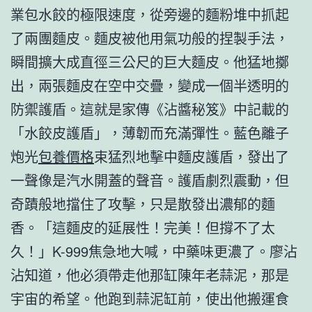
業包水餃的極限速度，從旁邊的麵粉堆中抓起
了兩團麵皮。麵皮被他用氣功般的捏製手法，
瞬間擴大成直徑三公尺的巨大麵皮。他猛地擲
出，兩張麵皮在空中交疊，變成一個半透明的
防禦護盾。這就是家傳《沾醬秘笈》中記載的
「水餃皮護盾」，薄韌而充滿彈性。藍色離子
炮光
包養價格
束猛烈地擊中麵皮護盾，發出了
一聲像是汽水開蓋的聲音。護盾劇烈震動，但
奇蹟般地擋住了攻擊，只是散發出濃郁的麵
香。「這麵皮的延展性！完美！但撐不了太
久！」K-999焦急地大喊，中藥味更濃了。廖沾
沾知道，他必須帶走他那缸陳年老蒜泥，那是
宇宙的希望。他跑到蒜泥缸前，使出他搬運食