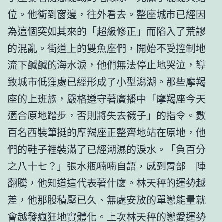
位。他衝到窗邊，往外看去。整座城市已經因
為這個突如其來的「超級修正」而陷入了荒謬
的混亂。街道上的雙魚座們，開始不受控制地
流下鹹鹹的海水淚，他們無法停止地哭泣，導
致城市低窪處已經形成了小型潟湖。那些摩羯
座的上班族，嚴格遵守著廣播中「摩羯座今天
適合原地踏步，否則將失去襪子」的指令。數
百名西裝筆挺的摩羯座正整齊地站在原地，他
們的鞋子裡裝滿了已經潮濕的淚水。「負百分
之八十七？」張水瓶喃喃自語，感到胃部一陣
翻騰，他知道這代表著什麼。林天秤的運勢越
差，他那股積壓已久、無處安放的單戀能量就
會越發瘋狂地實體化。上次林天秤的戀愛運勢