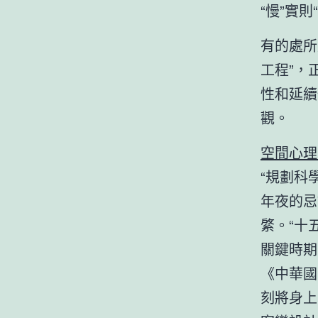
“慢”實則
有的處所
工程”，
性和延續
觀。
空間心理
“規劃科
年夜的忌
綮。“十
關鍵時期
《中華國
刻將身上