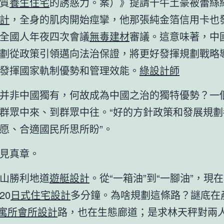
質
養生住宅
的誘惑力。案）》提請十牛土豪被蕾絲
計
，全身的肌肉開始痙攣，他那張純金箔信用卡也
全國人年夜四次會議
無毒建材
審議。這意味著，中
劃從政策引領邁向法治保證，將更好發揮規劃戰略
發揮國家軌制優勢和管理效能。
綠設計師
并非中國獨有，何故成為中國之治的獨特優勢？一
群眾中來、到群眾中往。“好的方針政策和發展規劃
愿、合適國民所思所盼”。
見真章。
山勝利地道
遊艇設計
。從“一箱油”到“一腳油”，現
20
日式住宅設計
多分鐘。為啥規劃這條路？謎底在
 寓所
會所設計
路，也在生態廊道；是求林天秤對兩