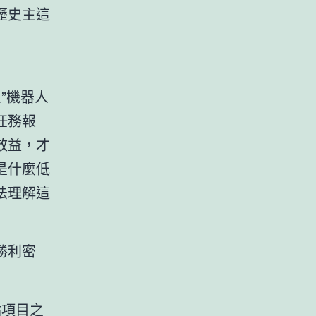
歷史主這
”機器人
任務報
效益，才
是什麼低
法理解這
勝利密
點項目之