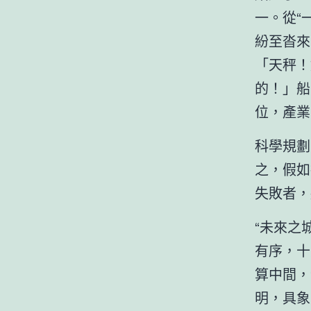
一。從“
紛至沓來
「天秤！
的！」船
位，產業
科學規劃
之，假如
失敗者，
“未來之
有序，十
算中間，
明，具象