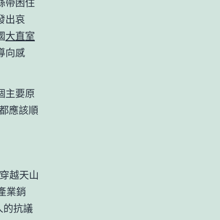
絲帶困住
發出哀
國
大直室
導向感
個主要原
都應該順
在穿越天山
產業銷
人的抗議