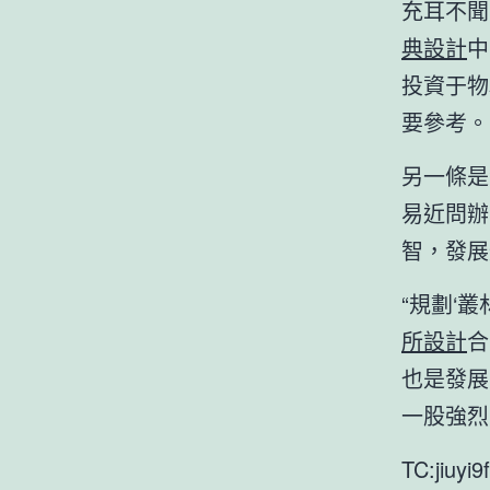
充耳不聞
典設計
中
投資于物
要參考。
另一條是
易近問辦
智，發展
“規劃‘
所設計
合
也是發展
一股強烈
TC:jiuyi