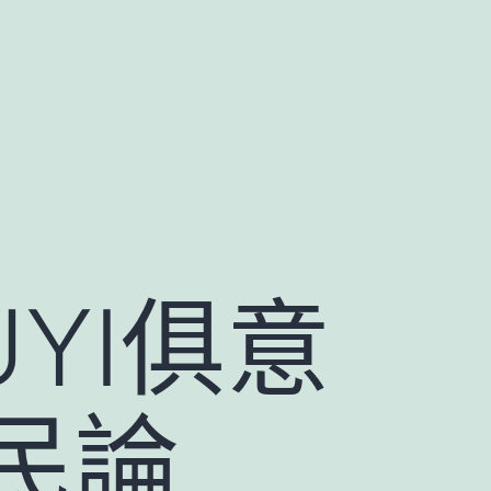
YI俱意
民論