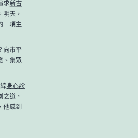
追求
新古
。明天，
的一項主
？向市平
意、集眾
納綜
身心診
劃之道，
，他感到