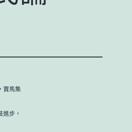
，寶馬集
技進步，