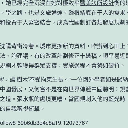
，她已經完全沉浸在她對極致平
醫美診所設計
衡的
。學之路，也是文旅通途。歸根結底在于人的需求
和投資于人緊密結合，成為我國制訂各類發展規劃
沈陽背街冷巷。城市更換新的資料，咋辦到心田上
法、詢建議，有的改革計劃修正十幾稿。順平易近
規劃才幹獲得群眾支撐，實施過程才會勢如破竹。
叢林’，讓‘樹木’不受拘束生長。”一位國外學者如是歸
中國發展，又何嘗不是在向世界傳遞中國聰明：規
之道。張水瓶的處境更糟，當圓規刺入他的藍光時
的自我審視衝擊。
9follow8 69b6db3d4c8a19.12073767