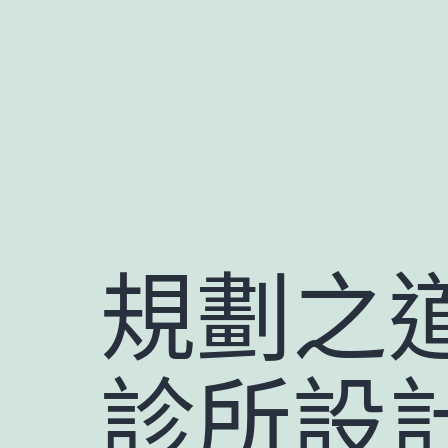
跳
至
主
要
內
容
規劃之道
診所設