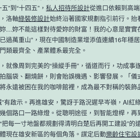
一五”到“十四五”，
私人招待所設計
從進口依賴到高端
，洛軸
綠裝修設計
始終沿著國家規劃指引前行。抬
妳…妳不能這樣對待愛妳的財富！我的心意是實實
已過萬重山”，現在中國制造業增添值連續16年穩
門類最齊全、產業體系最完全。
，就像周到完美的“操縱手冊”，循道而行，功成事
拍腦袋、翻燒餅，則會貽誤機遇、影響發展。「儀
將永遠被困在我的咖啡館裡，成為最不對稱的裝飾
城”有啟示。再進雄安，驚訝于路況遲早岑嶺，AI紅
幾個路口一路綠燈。從聰明途徑，到智能燈桿，再
“把每一寸地盤都規劃得清明白楚后再開工建設”的
體現在雄安新區的每個角落。謀定后動
樂齡住宅設