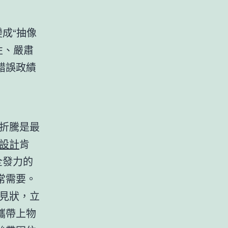
變成“抽像
性、嚴肅
錯誤政績
折騰是最
設計
肯
全發力的
常需要。
見狀，立
攜帶上物