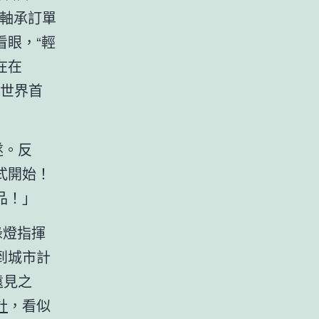
軸承訂單
看眼，“輕
在在
居世界首
遂。反
式開始！
品！」
綠燈指揮
到城市計
遠見之
計
，看似