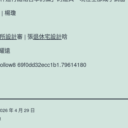
| 楊瓊
所設計
審 | 張
退休宅設計
晗
蔡耀遠
9follow8 69f0dd32ecc1b1.79614180
026 年 4 月 29 日
n