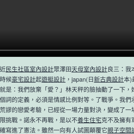
近
民生社區室內設計
眾澤田
天母室內設計
良三：我
時候
豪宅設計
起
遊艇設計
，japan(日
新古典設計
本
就是：我們放棄「愛？」林天秤的臉抽動了一下，
個詞的定義，必須是情感比例對等。了戰爭。我們
荒謬的戀愛考驗，已經從一場力量對決，變成了一
限挑戰。諾永不再戰，是以不
養生住宅
克不及擁有
確寫進了憲法。雖然一向有人試圖顛覆它
親子空間