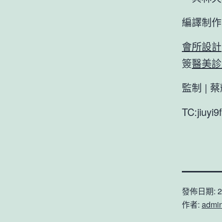
編譯制作 
會所設計
簽
醫美診
監制 | 
TC:jiuyi
發佈日期:
2
作者:
admi