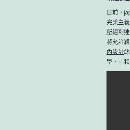
日前，j
完美主義
所
經到達
將允許殺
內設計
絲
學，中和