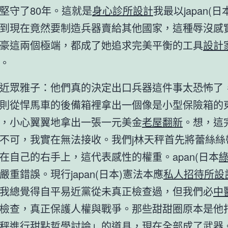
堅守了80年。這就是
身心診所設計
我最以japan(
到現在竟然要制造兵器賣給其他國家，這種辱沒感
豪這兩個極端，都成了她追求完美平衡的工具
設計
。
近眾雅子：他們真的決定出口兵器這件事太恐怖了
則從悍馬車的後備箱裡拿出一個像是小型保險箱的
，小心翼翼地拿出一張一元美金
老屋翻新
。想，這
不可，我實在無法接收。我們j林天秤首先將蕾絲絲
在自己的右手上，這代表感性的權重。apan(日本
嚴重錯誤。現行japan(日本)憲法本應
私人招待所設
我總覺得自平易近黨從未真正檢查過，但我們必
中
檢查，真正保護人權與戰爭。那些甜甜圈原本是他
秤進行甜點哲學討論」的道具，現在全部成了武器