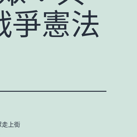
戰爭憲法
眾走上街
。