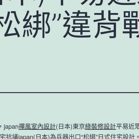
松綁”違背
japan
禪風室內設計
(日本)東京
綠裝修設計
平易近
宅
抗議japan(日本)為兵器出口“松綁”
日式住宅設計