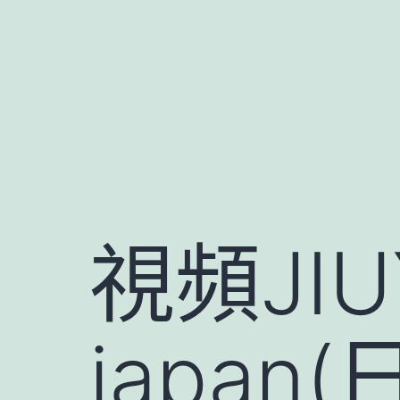
跳
至
主
要
內
容
視頻JI
japa