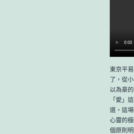
東京平易
了，從小
以為豪的
「愛」這
道，這場
心靈的極
個原則明