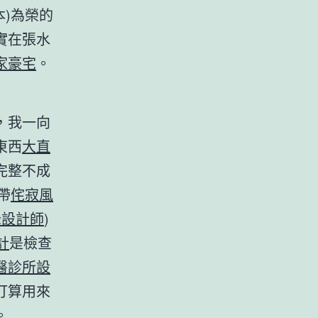
日本)為榮的
實在張水
家豪宅
。
，我一向
東西
大直
完整不成
帶
侘寂風
綠設計師
)
計
是檢查
醫診所設
打算用來
。