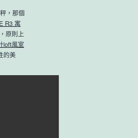
天秤，那個
E R3 寓
，原則上
計
loft風室
性的美