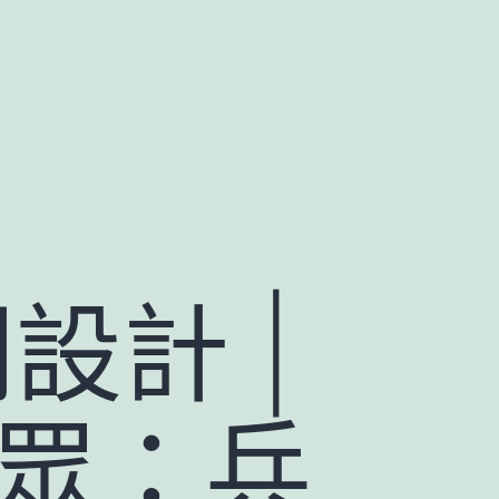
設計 |
近眾：兵