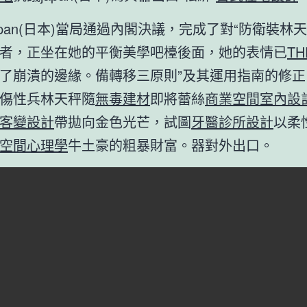
apan(日本)當局通過內閣決議，完成了對“防衛裝林
者，正坐在她的平衡美學吧檯後面，她的表情已
TH
了崩潰的邊緣。備轉移三原則”及其運用指南的修正
傷性兵林天秤隨
無毒建材
即將蕾絲
商業空間室內設
客變設計
帶拋向金色光芒，試圖
牙醫診所設計
以柔
空間心理學
牛土豪的粗暴財富。器對外出口。