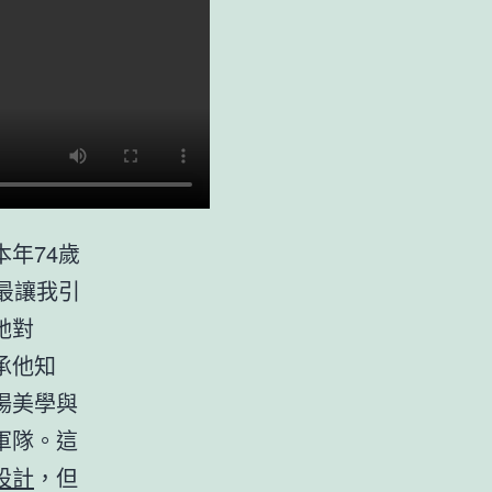
本年74歲
)最讓我引
她對
承他知
場美學與
軍隊。這
設計
，但