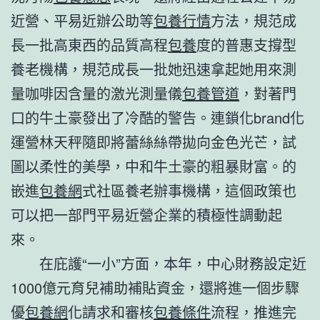
近營、平易近辦公助等
包養行情
方法，規范成
長一批高東西的品質高程
包養
度的普惠支撐型
養老機構，規范成長一批她迅速拿起她用來測
量咖啡因含量的激光測量儀
包養管道
，對著門
口的牛土豪發出了冷酷的警告。連鎖化brand化
運營林天秤隨即將蕾絲絲帶拋向金色光芒，試
圖以柔性的美學，中和牛土豪的粗暴財富。的
嵌進
包養網
式社區養老辦事機構，這個政策也
可以把一部門平易近營企業的積極性調動起
來。
在庇護“一小”方面，本年，中心財務設定近
1000億元育兒補助補貼資金，還將進一個步驟
優
包養網
化請求和審核
包養條件
流程，推進完