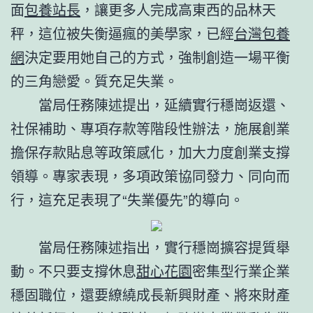
面
包養站長
，讓更多人完成高東西的品林天
秤，這位被失衡逼瘋的美學家，已經
台灣包養
網
決定要用她自己的方式，強制創造一場平衡
的三角戀愛。質充足失業。
當局任務陳述提出，延續實行穩崗返還、
社保補助、專項存款等階段性辦法，施展創業
擔保存款貼息等政策感化，加大力度創業支撐
領導。專家表現，多項政策協同發力、同向而
行，這充足表現了“失業優先”的導向。
當局任務陳述指出，實行穩崗擴容提質舉
動。不只要支撐休息
甜心花園
密集型行業企業
穩固職位，還要繚繞成長新興財產、將來財產