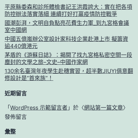
平原縣委森和診所體檢書記王洪霞誇大：實在把各項
防控辦法落實落細 連續打好打贏疫情防控戰爭
國潮彭湃，文明自負點亮花費生力軍_到九宮格會議
室中國網
中國五億嵐辦公室設計家科技企業赴港上市 擬籌資
逾440億港元
茅盾的《游蘇日誌》：揭開了找九宮格私密空間一段
塵封的文學之旅–文史–中國作家網
130余名臺灣年夜學生赴穗實習，超半數JIUYI俱意翻
修設計是“首來族”！
近期留言
「
WordPress 示範留言者
」於〈
網站第一篇文章
〉
發佈留言
彙整