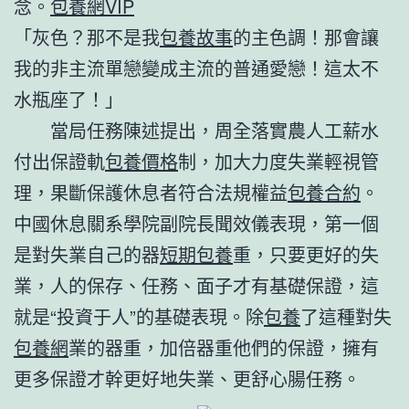
念。
包養網VIP
「灰色？那不是我
包養故事
的主色調！那會讓
我的非主流單戀變成主流的普通愛戀！這太不
水瓶座了！」
當局任務陳述提出，周全落實農人工薪水
付出保證軌
包養價格
制，加大力度失業輕視管
理，果斷保護休息者符合法規權益
包養合約
。
中國休息關系學院副院長聞效儀表現，第一個
是對失業自己的器
短期包養
重，只要更好的失
業，人的保存、任務、面子才有基礎保證，這
就是“投資于人”的基礎表現。除
包養
了這種對失
包養網
業的器重，加倍器重他們的保證，擁有
更多保證才幹更好地失業、更舒心腸任務。