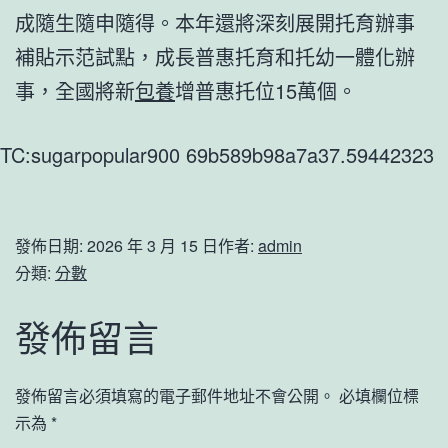
成隨生隨申隨得。本年還將深刻展開托育辦事
補貼示范試點，成長普惠托育和托幼一體化辦
事，全國將新
包養
增普惠托位15萬個。
TC:sugarpopular900 69b589b98a7a37.59442323
發佈日期:
2026 年 3 月 15 日
作者:
admin
分類:
分數
發佈留言
發佈留言必須填寫的電子郵件地址不會公開。
必填欄位標
示為
*