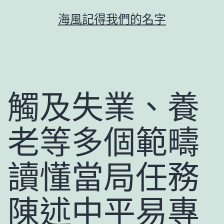
跳
海風記得我們的名字
至
主
要
內
容
觸及失業、養
老等多個範疇
讀懂當局任務
陳述中平易專