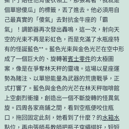
個單戀傻瓜」的標籤，丟了進去。他必須用自
己最真實的「傻氣」去對抗金牛座的「霸
氣」！調節器再次發出轟鳴，這一次，射向天
空的光束不再是彩虹色，而是充滿了水瓶座特
有的怪誕藍色**。藍色光束與金色光芒在空中形
成了一個巨大的、旋轉著
賓士零件
的太極圖
案，像是在爭奪林天秤的靈魂。這場以星座運
勢為賭注、以單戀能量為武器的荒唐戰爭，正
式打響了。藍色與金色的光芒在林天秤咖啡館
上空劇烈衝撞，創造出一個不斷旋轉的怪異氣
旋。四周各家商鋪之間，看到空瓶便咬住瓶
口，拖回固定此刻，她看到了什麼？的
水箱水
點位，再由張師長教師把瓶子穿繩綁好，短短