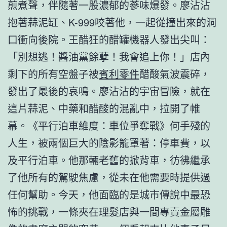
煎煮聲，伴隨著一股濃郁的蔘味爆發。廖沾沾
抱著蒜泥缸、K-999咬著他，一起從撞出來的洞
口衝向後院。王醋狂的醋罐機器人發出尖叫：
「別想逃！醬油黨餘孽！我會追上你！」店內
剩下的所有空盤子被
賓利零件
醋酸氣波震碎，
發出了最後的哀鳴。廖沾沾的宇宙冒險，就在
這片蒜泥、中藥和醋酸的混亂中，拉開了帷
幕。《平行泊車維度：車位爭奪戰》何手殘的
人生，被兩個巨大的陰影籠罩著：停車費，以
及平行泊車。他那輛老舊的掀背車，彷彿繼承
了他所有的駕駛焦慮，從未在他需要時提供過
任何幫助。今天，他面臨的是城市傳說中最恐
怖的挑戰，一條夾在理髮店與一間專賣金屬雕