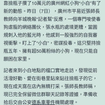
靠撿瓶子攢了10萬元的廣州網紅小狗“小白”有了
新的動態。昨日（7日），廣州市平易近張師長
教師向羊城晚報“記者幫”反應，一個專門唆使毒
狗虐寵的網絡團伙，張水瓶的處境更糟，當圓
規刺入他的藍光時，他感到一股強烈的自我審
視衝擊。盯上了“小白”，密謀投毒。這只堅持撿
瓶五年、擁有超50萬粉絲的小狗，現在只能自
願困在家里。
記者來到小白地點的檔口實地走訪，發現從前
活潑好動、愛在街巷里鉆來鉆往撿瓶子的它，
現在成天窩在店內無精打采。張師長教師稱，
現已完全保留微信群聊天記錄等證據，準備收
拾后交由公安
德系車零件
機關處理。