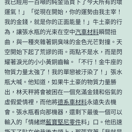
我已經用一百噸的純金箔買下了今天所有的壞
運氣！」「從現在開始，你的運勢由我主宰！
我的金錢，就是你的正面能量！」牛土豪的行
為，讓張水瓶的光束在空中
汽車材料
瞬間扭
曲，與一種夾雜著銅臭味的金色光芒對撞。天
空開始下起了荒謬的雨。雨點不是水，而是閃
耀著淚光的小小黃銅齒輪。「不行！金牛座的
物質力量太強了！我的單戀被汙染了！」張水
瓶大喊。他知道，如果牛土豪的物質力量勝
出，林天秤將會被困在一個充滿金錢和俗氣的
虛假愛情裡，而他將
德系車材料
永遠失去機
會。張水瓶看向那機器，還剩下最後一個可以
輸入的「情緒燃
藍寶堅尼零件
料」口。他迅速
撕下了貼在他背後衣領上，那張寫著「我就是