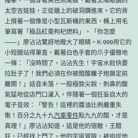
太空吉娃娃，正從牆上的破洞鑽進來。它的背
上揹著一個像是小型瓦斯桶的東西，桶上用毛
筆寫著「極品紅棗枸杞燃料」。「你怎麼
——」廖沾沾驚訝地瞪大了眼睛。K-999用它的
小短腿站得筆直，戴著白色手套的爪子優雅地
一揮：「沒時間了，沾沾先生！宇宙水餃快要
拉肚子了！我們必須在你被醋酸離子炮鎖定前
離開！」話音未落，一股極致尖銳、刺鼻的酸
氣猛地從店門口灌入，伴隨著一個狂妄自大的
電子音效：「警告！這裡的醬油比例嚴重失
衡！百分之九十九
汽車零件
點九九的醋，才是
真理！」廖沾沾知道，這是他的宿敵，王醋
狂，已經找上門了。他的宇宙冒險，被迫從他