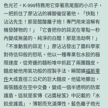
色光芒。K-999特務用它穿著燕尾服的小爪子，
一把抓住了廖沾沾的褲腳催促著他。「快點！
沾沾先生！那是醋酸離子炮！專門用來溶解有
機發酵物的！」「它會把你的蒜泥在零點一秒
內變成無菌的、純淨的白醋！那是浩劫啊！」
「不准動我的蒜泥！」廖沾沾發出了醬料學家
對待信仰般的怒吼。他以一種專業包水餃的極
限速度，從旁邊的麵粉堆中抓起了兩團麵皮。
麵皮被他用氣功般的捏製手法，瞬間擴
福斯零
件
大成直徑三公尺的巨大麵皮。他猛地擲出，
兩張麵皮在空中交疊，變成一個半透明的防禦
護盾。這就是家傳《沾醬秘笈》中記載的「水
餃皮護盾」，薄韌而充滿彈性。藍色離子炮光