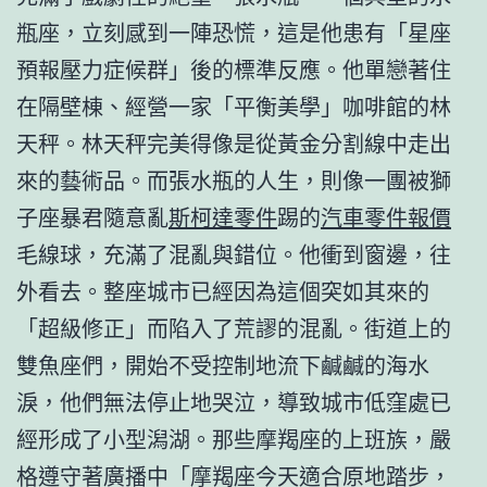
瓶座，立刻感到一陣恐慌，這是他患有「星座
預報壓力症候群」後的標準反應。他單戀著住
在隔壁棟、經營一家「平衡美學」咖啡館的林
天秤。林天秤完美得像是從黃金分割線中走出
來的藝術品。而張水瓶的人生，則像一團被獅
子座暴君隨意亂
斯柯達零件
踢的
汽車零件報價
毛線球，充滿了混亂與錯位。他衝到窗邊，往
外看去。整座城市已經因為這個突如其來的
「超級修正」而陷入了荒謬的混亂。街道上的
雙魚座們，開始不受控制地流下鹹鹹的海水
淚，他們無法停止地哭泣，導致城市低窪處已
經形成了小型潟湖。那些摩羯座的上班族，嚴
格遵守著廣播中「摩羯座今天適合原地踏步，