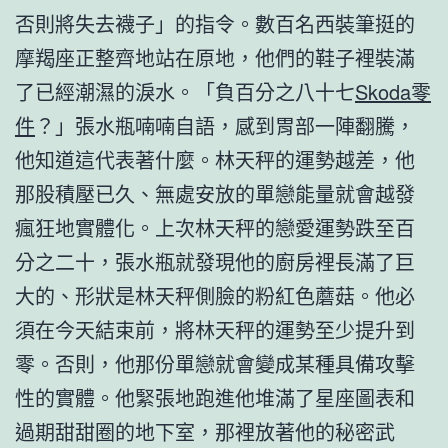
否則將失去襪子」的指令。數百名西裝筆挺的
摩羯座正整齊地站在原地，他們的鞋子裡裝滿
了已經潮濕的淚水。「負百分之八十七
Skoda零
件
？」張水瓶喃喃自語，感到胃部一陣翻騰，
他知道這代表著什麼。林天秤的運勢越差，他
那股積壓已久、無處安放的單戀能量就會越發
瘋狂地實體化。上次林天秤的戀愛運勢跌至百
分之二十，張水瓶就發現他的廚房裡長滿了巨
大的、形狀是林天秤側臉的粉紅色蘑菇。他必
須在今天結束前，將林天秤的運勢至少提升到
零。否則，他那份單戀就會變成某種具備攻擊
性的實體。他緊張地跑進他堆滿了星座圖表和
過期甜甜圈的地下室，那裡放著他的秘密武