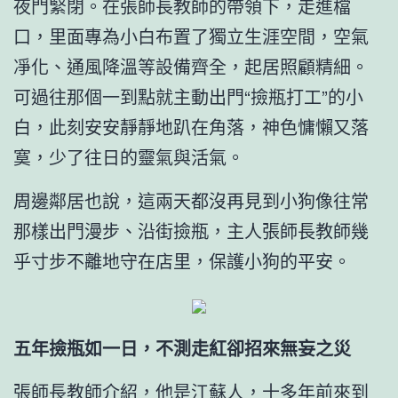
夜門緊閉。在張師長教師的帶領下，走進檔
口，里面專為小白布置了獨立生涯空間，空氣
凈化、通風降溫等設備齊全，起居照顧精細。
可過往那個一到點就主動出門“撿瓶打工”的小
白，此刻安安靜靜地趴在角落，神色慵懶又落
寞，少了往日的靈氣與活氣。
周邊鄰居也說，這兩天都沒再見到小狗像往常
那樣出門漫步、沿街撿瓶，主人張師長教師幾
乎寸步不離地守在店里，保護小狗的平安。
五年撿瓶如一日，不測走紅卻招來無妄之災
張師長教師介紹，他是江蘇人，十多年前來到