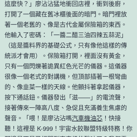
這麼快？」廖沾沾猛地衝回店裡，衝到後廚，
打開了一個藏在舊冰櫃後面的暗門。暗門裡放
著一個老舊的、像是古代金屬保險箱的東西。
他輸入了密碼：「一醬二醋三油四辣五蒜泥」
（這是醬料界的基礎公式，只有像他這樣的傳
統派才會用）。保險箱打開，裡面沒有黃金，
只有一個閃爍著詭異紅色光芒的儀器。這儀器
很像一個老式的對講機，但頂部插著一根彎曲
的、像韭菜一樣的天線。他顫抖著拿起儀器，
按下通話鈕。儀器發出「滋——」的電流聲，
接著傳來一陣高八度、急促且充滿養生焦慮的
聲音。「喂！是廖沾沾嗎
汽車機油芯
！快接
聽！這裡是 K-999！宇宙水餃聯盟特級特務！你