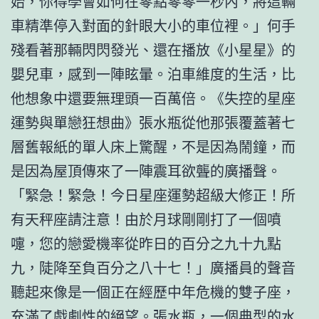
始，你得學會如何在零點零零一秒內，將這輛
車精準停入對面的針眼大小的車位裡。」何手
殘看著那輛閃閃發光、還在播放《小星星》的
嬰兒車，感到一陣眩暈。泊車維度的生活，比
他想象中還要無理頭一百萬倍。《失控的星座
運勢與單戀狂想曲》張水瓶從他那張覆蓋著七
層舊報紙的單人床上驚醒，不是因為鬧鐘，而
是因為屋頂傳來了一陣震耳欲聾的廣播聲。
「緊急！緊急！今日星座運勢超級大修正！所
有天秤座請注意！由於月球剛剛打了一個噴
嚏，您的戀愛機率從昨日的百分之九十九點
九，陡降至負百分之八十七！」廣播員的聲音
聽起來像是一個正在經歷中年危機的雙子座，
充滿了戲劇性的絕望。張水瓶，一個典型的水