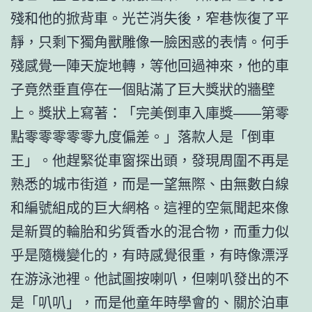
殘和他的掀背車。光芒消失後，窄巷恢復了平
靜，只剩下獨角獸雕像一臉困惑的表情。何手
殘感覺一陣天旋地轉，等他回過神來，他的車
子竟然垂直停在一個貼滿了巨大獎狀的牆壁
上。獎狀上寫著：「完美倒車入庫獎——第零
點零零零零零九度偏差。」落款人是「倒車
王」。他趕緊從車窗探出頭，發現周圍不再是
熟悉的城市街道，而是一望無際、由無數白線
和編號組成的巨大網格。這裡的空氣聞起來像
是新買的輪胎和劣質香水的混合物，而重力似
乎是隨機變化的，有時感覺很重，有時像漂浮
在游泳池裡。他試圖按喇叭，但喇叭發出的不
是「叭叭」，而是他童年時學會的、關於泊車