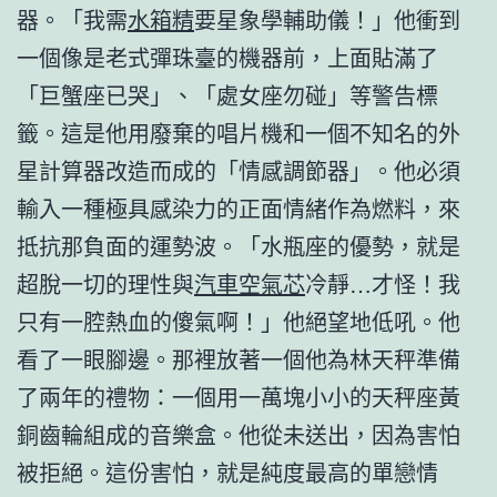
器。「我需
水箱精
要星象學輔助儀！」他衝到
一個像是老式彈珠臺的機器前，上面貼滿了
「巨蟹座已哭」、「處女座勿碰」等警告標
籤。這是他用廢棄的唱片機和一個不知名的外
星計算器改造而成的「情感調節器」。他必須
輸入一種極具感染力的正面情緒作為燃料，來
抵抗那負面的運勢波。「水瓶座的優勢，就是
超脫一切的理性與
汽車空氣芯
冷靜…才怪！我
只有一腔熱血的傻氣啊！」他絕望地低吼。他
看了一眼腳邊。那裡放著一個他為林天秤準備
了兩年的禮物：一個用一萬塊小小的天秤座黃
銅齒輪組成的音樂盒。他從未送出，因為害怕
被拒絕。這份害怕，就是純度最高的單戀情