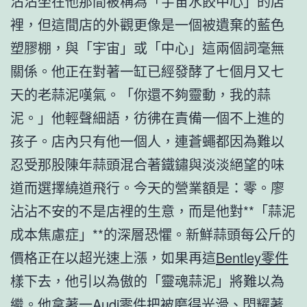
沾沾坐在他那間被稱為「宇宙水餃中心」的店
裡，但這間店的外觀更像是一個被遺棄的藍色
塑膠棚，與「宇宙」或「中心」這兩個詞毫無
關係。他正在對著一缸已經發酵了七個月又七
天的老蒜泥嘆氣。「你還不夠靈動，我的蒜
泥。」他輕聲細語，彷彿在責備一個不上進的
孩子。店內只有他一個人，連蒼蠅都因為難以
忍受那股陳年蒜頭混合著鐵鏽與淡淡絕望的味
道而選擇繞道飛行。今天的營業額是：零。廖
沾沾不安的不是店裡的生意，而是他對**「蒜泥
成本焦慮症」**的深層恐懼。新鮮蒜頭每公斤的
價格正在以超光速上漲，如果再這
Bentley零件
樣下去，他引以為傲的「靈魂蒜泥」將難以為
繼。他拿著一
Audi零件
把被磨得光滑、閃耀著