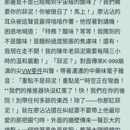
那邊是不是已經聞到宇宙級的酸味了？我們需
要你的蒜泥！你被徵召了！馬上！」廖沾沾的
耳朵被這聲音震得嗡嗡作響，他捏著對講機，
困惑地喊道：「特務？酸味？等等！我聞到的
不是酸味！是麵粉過度膨脹的焦慮味！還有，
我現在走不開！我的陳年老蒜泥需要每隔三小
時的溫和震動！」「蒜泥？」對面傳來K-999崩
潰的尖
VW零件
叫聲，帶著濃濃的中藥味電子雜
音：「重點不是蒜泥！重點是**時空正在彎曲！
**我們的推進器快沒紅棗了！快！我們在你的後
院！別帶任何多餘的東西！除了——你那缸蒜
泥！」就在廖沾沾還在糾結要不要帶上他最珍
愛的那把銀勺時，外面的牆壁傳來一聲巨大的
撞擊。一個穿著黑色燕尾服、戴著太陽眼鏡的