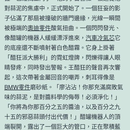
對蒜泥的焦慮中，正式開始了。一個狂妄的影
子佔滿了那扇被撞破的牆門邊緣，光線一瞬間
被極端的
奧迪零件
酸氣扭曲。一個閃閃發光、
像醋罐的機器人緩緩漂浮進來，
汽車冷氣芯
它
的底座還不斷噴射著白色醋霧。它身上掛著
「醋狂派大勝利」的霓虹燈牌，閃爍得讓人眼
睛發疼，同時發出警報。王醋狂的聲音再次響
起，這次帶著金屬回音的嘲弄，刺耳得像是
BMW零件
磨砂紙。「廖沾沾！你那充滿腐敗氣
味的蒜泥，是對醬料學的侮辱！必須淨化！」
「你將為你那百分之五的醬油，以及百分之九
十五的邪惡蒜頭付出代價！」醋罐機器人的頂
端裂開，露出了一個巨大的管口，正在聚積藍