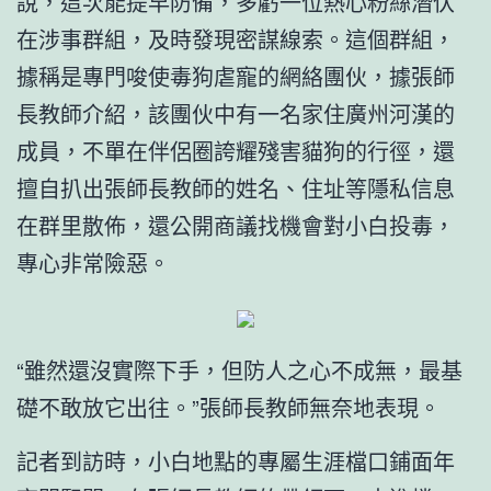
說，這次能提早防備，多虧一位熱心粉絲潛伏
在涉事群組，及時發現密謀線索。這個群組，
據稱是專門唆使毒狗虐寵的網絡團伙，據張師
長教師介紹，該團伙中有一名家住廣州河漢的
成員，不單在伴侶圈誇耀殘害貓狗的行徑，還
擅自扒出張師長教師的姓名、住址等隱私信息
在群里散佈，還公開商議找機會對小白投毒，
專心非常險惡。
“雖然還沒實際下手，但防人之心不成無，最基
礎不敢放它出往。”張師長教師無奈地表現。
記者到訪時，小白地點的專屬生涯檔口鋪面年