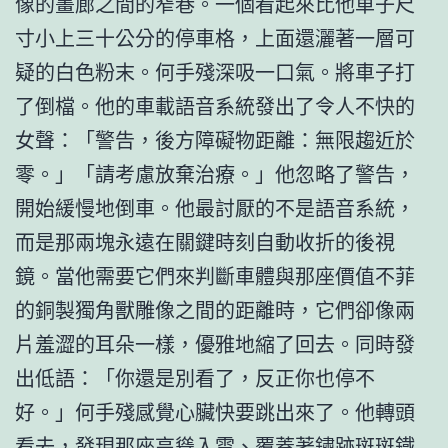
像的畫廊之間的窄巷。一個看起來比他車子尺
寸小上三十公分的停車格，上面還灑著一層可
疑的白色粉末。何手殘深吸一口氣。將車子打
了倒檔。他的車載語音系統發出了令人不快的
女聲：「警告，後方障礙物距離：無限趨近於
零。」「請考慮放棄治療。」他忽略了警告，
開始緩慢地倒車。他最討厭的不是語音系統，
而是那兩塊永遠在關鍵時刻自動收折的後視
鏡。當他需要它們來判斷車體與那座價值不菲
的銅製獨角獸雕像之間的距離時，它們卻像兩
片羞澀的耳朵一樣，優雅地縮了回去。同時發
出低語：「你還是別看了，反正你也停不
好。」何手殘感覺心臟快要跳出來了。他轉頭
看去，發現那座高聳入雲、覆蓋著鏽跡斑斑鐵