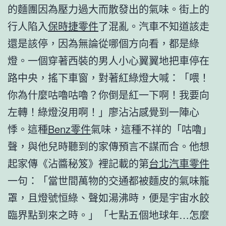
的麵團因為壓力過大而散發出的氣味。街上的
行人陷入
保時捷零件
了混亂。汽車不知道該走
還是該停，因為無論從哪個方向看，都是綠
燈。一個穿著西裝的男人小心翼翼地把車停在
路中央，搖下車窗，對著紅綠燈大喊：「喂！
你為什麼咕嚕咕嚕？你倒是紅一下啊！我要向
左轉！綠燈沒用啊！」廖沾沾感覺到一陣心
悸。這種
Benz零件
氣味，這種不祥的「咕嚕」
聲，與他兒時聽到的家傳預言不謀而合。他想
起家傳《沾醬秘笈》裡記載的第
台北汽車零件
一句：「當世間萬物的交通都被麵皮的氣味籠
罩，且燈號恒綠、聲如湯沸時，便是宇宙水餃
臨界點到來之時。」「七點五個地球年…怎麼