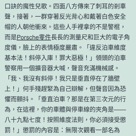
口訣的魔性兒歌。四面八方傳來了刺耳的剎車
聲，接著，一群穿著反光背心和戴著白色安全
帽的人朝他衝來。這些人手裡拿的不是警棍，
而是
Porsche零件
長長的測量尺和巨大的電子角
度儀，臉上的表情極度嚴肅。「違反泊車維度
基本法！斜停入庫！罪大惡極！」領頭的泊車
警察用一個擴音器大喊，聲音充滿機械感。
「我、我沒有斜停！我只是垂直停在了牆壁
上！」何手殘趕緊為自己辯解，但聲音因為恐
懼而顫抖。「垂直泊車？那是在第三次元的行
為，在這裡，你的車體與停車線的夾角是——
八十九點七度！按照維度法則，你必須接受懲
罰！」懲罰的內容是：無限次觀看一部名為