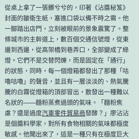
從桌上拿了一張髒兮兮的，印著《沾醬秘笈》
封面的皺衛生紙，塞進口袋以備不時之需。他
一腳踏出店門，立刻被眼前的景象震驚了。整
條城市的主幹道上，數百個交通信號燈，從東
邊到西邊，從高架橋到巷弄口，全部變成了綠
燈。它們不是交替閃爍，而是固定在「通行」
的狀態，同時，每一個燈箱都發出了那種「咕
嚕咕嚕」的聲音，並且有一層淡淡的、熱氣騰
騰的白霧從燈箱的頂部冒出，散發出一種難以
名狀的——麵粉蒸煮過頭的氣味。「麵粉焦
慮？還是過度
汽車零件貿易商
發酵？」廖沾沾
是個醬料學家，對所有食物相關的氣味都極度
敏感。他聞出來了，這是一種只有在極度巨大