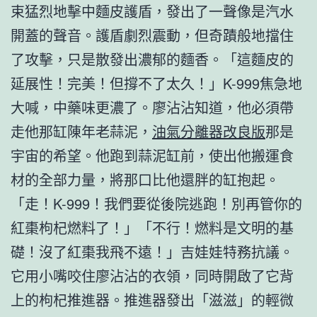
束猛烈地擊中麵皮護盾，發出了一聲像是汽水
開蓋的聲音。護盾劇烈震動，但奇蹟般地擋住
了攻擊，只是散發出濃郁的麵香。「這麵皮的
延展性！完美！但撐不了太久！」K-999焦急地
大喊，中藥味更濃了。廖沾沾知道，他必須帶
走他那缸陳年老蒜泥，
油氣分離器改良版
那是
宇宙的希望。他跑到蒜泥缸前，使出他搬運食
材的全部力量，將那口比他還胖的缸抱起。
「走！K-999！我們要從後院逃跑！別再管你的
紅棗枸杞燃料了！」「不行！燃料是文明的基
礎！沒了紅棗我飛不遠！」吉娃娃特務抗議。
它用小嘴咬住廖沾沾的衣領，同時開啟了它背
上的枸杞推進器。推進器發出「滋滋」的輕微