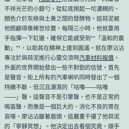
不祥光芒的小銀勺，從缸底撈起一坨濃稠的、
顏色介於灰綠與土黃之間的發酵物。這蒜泥被
他照顧得像稀世珍寶，每隔三小時，他就要用
手指彈一下缸邊，確保它能感受到**「溫和的震
動」**，以助其在精神上達到圓滿。就在廖沾沾
專注於與蒜泥進行心靈交流時
汽車材料報價
，
外面的世界開始發出一些不對勁的信號。首先
是聲音。街上所有的汽車喇叭同時發出了一個
持續不斷、低沉且潮濕的「咕嚕——咕嚕
——」聲。這聲音不是引擎聲，也不是正常的
鳴笛聲，而像是一個巨大的、消化不良的胃在
哀嚎。廖沾沾皺著眉頭，這嚴重干擾了他蒜泥
的「寧靜冥想」。他決定出去看個究竟，順手