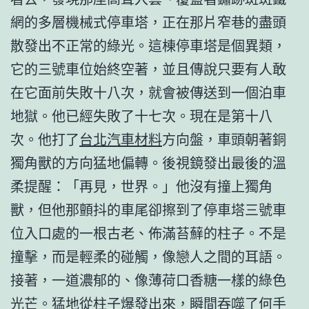
網的多層機械式停車塔，正在那片窄巷的盡頭
散發出不正常的綠光。這棟停車塔是個異類，
它的三號車位始終空著，並且傳說只要有人敢
在它面前失敗十八次，就會被傳送到一個泊車
地獄。他已經失敗了十七次。現在是第十八
次。他打了
台北汽車材料
方向盤，車頭朝著銅
獨角獸的方向猛地偏轉。後視鏡發出最後的溫
柔提醒：「再見，世界。」他沒有撞上獨角
獸，但他那顫抖的車尾卻擦到了停車塔三號車
位入口處的一根古老、佈滿苔蘚的柱子。不是
撞擊，而是輕柔的碰觸，像戀人之間的耳語。
接著，一道濃郁的、像薄荷口香糖一樣的綠色
光芒。猛地從柱子爆發出來，瞬間吞噬了何手