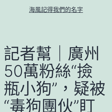
跳
海風記得我們的名字
至
主
要
內
容
記者幫｜廣州
50萬粉絲“撿
瓶小狗”，疑被
“毒狗團伙”盯