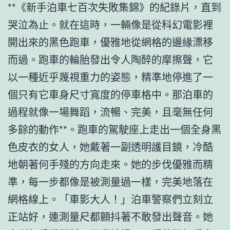
**《新手泊車七百次失敗集錦》的紀錄片，直到
哭泣為止。就在這時，一輛像是從科幻電影裡
開出來的黑色跑車，優雅地從網格的邊緣漂移
而過。跑車的輪胎發出令人陶醉的摩擦聲，它
以一種近乎蔑視重力的姿態，精準地停進了一
個只有它車身尺寸寬度的停車格中。那泊車的
過程就像一場舞蹈，流暢、完美，且毫無任何
多餘的動作**。跑車的駕駛座上走出一個全身黑
色皮衣的女人，她戴著一副透明護目鏡，冷酷
地朝著何手殘的方向走來。她的步伐優雅而精
準，每一步都像是被測量過一樣，完美地落在
網格線上。「車影大人！」泊車警察們立刻立
正站好，連測量尺都顫抖著不敢發出聲音。她