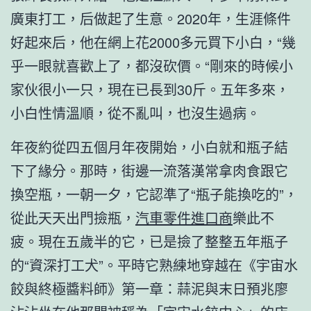
廣東打工，后做起了生意。2020年，生涯條件
好起來后，他在網上花2000多元買下小白，“幾
乎一眼就喜歡上了，都沒砍價。“剛來的時候小
家伙很小一只，現在已長到30斤。五年多來，
小白性情溫順，從不亂叫，也沒生過病。
年夜約從四五個月年夜開始，小白就和瓶子結
下了緣分。那時，街邊一流落漢常拿肉食跟它
換空瓶，一朝一夕，它認準了“瓶子能換吃的”，
從此天天出門撿瓶，
汽車零件進口商
樂此不
疲。現在五歲半的它，已是撿了整整五年瓶子
的“資深打工犬”。平時它熟練地穿越在《宇宙水
餃與終極醬料師》第一章：蒜泥與末日預兆廖