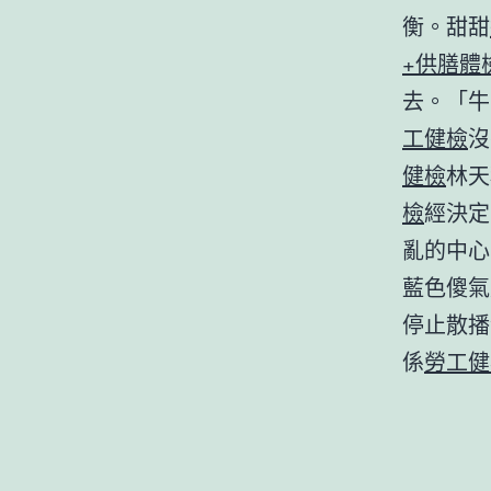
衡。甜甜
+供膳體
去。「牛
工健檢
沒
健檢
林天
檢
經決定
亂的中心
藍色傻氣
停止散播
係
勞工健