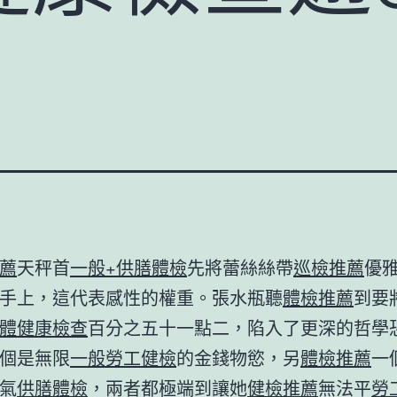
薦
天秤首
一般+供膳體檢
先將蕾絲絲帶
巡檢推薦
優
手上，這代表感性的權重。張水瓶聽
體檢推薦
到要
體健康檢查
百分之五十一點二，陷入了更深的哲學
個是無限
一般勞工健檢
的金錢物慾，另
體檢推薦
一
氣
供膳體檢
，兩者都極端到讓她
健檢推薦
無法平
勞