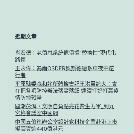
近期文章
肖宏德：老億嵐系統傢俱撾“替換性”現代化
路徑
王永偉：暴雨OSDER奧斯德德系車夜中逆
行者
平原縣委森和診所體檢書記王洪霞誇大：實
在把各項防控辦法落實落細 連續打好打贏疫
情防控戰爭
國潮彭湃，文明自負點亮花費生力軍_到九
宮格會議室中國網
中國五億嵐辦公室設計家科技企業赴港上市
擬籌資逾440億港元