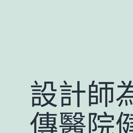
跳
至
主
要
內
容
設計師
傳醫院