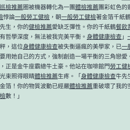
巡檢推薦
圈被機器轉化為一團
體檢推薦
團彩虹色的
檢
悖論
一般勞工健檢
，朝
一般勞工健檢
著金箔千紙
先生，你的
健檢推薦
愛缺乏彈性。你的千紙鶴
餐飲
有哲學深度，無法被我完美平衡。
身體健康檢查
」
秤，這位
身體健康檢查
被失衡逼瘋的美學家，已
一
要用她自己的方式，強制創造一場平衡的三角戀愛
，正是金牛座霸總牛土豪。他站在咖啡館門
勞工健
光束照得眼睛
體檢推薦
生疼。「
身體健康檢查
牛先
金箔！你的物質波動已經嚴
體檢推薦
重破壞了我的
檢
數！」