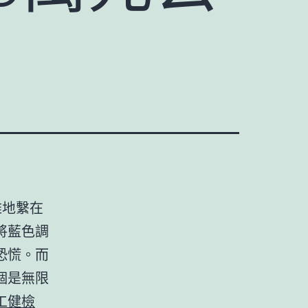
雅地繫在
將藍色調
恐慌。而
個是無限
工健檢