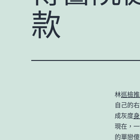
款
林
巡檢推
自己的右
成灰度
身
現在，一
的單戀傻