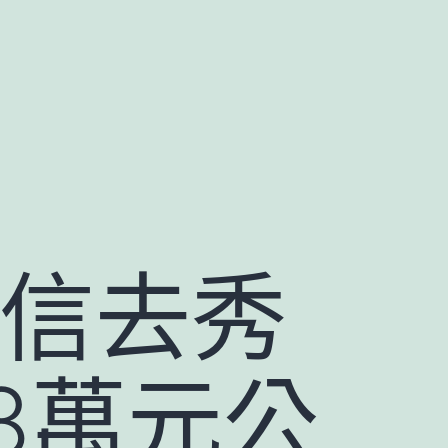
掉信去秀
8萬元公