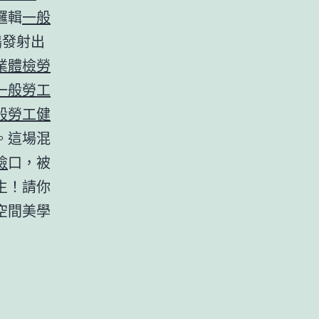
邏輯
一般
鶴發射出
業體檢
勞
一般勞工
般勞工健
。這場混
檢
口，被
生！請你
空間美學