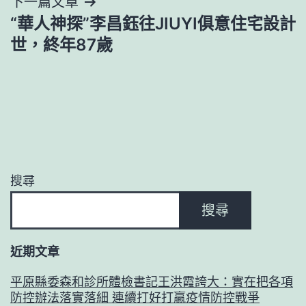
下一篇文章
覽
“華人神探”李昌鈺往JIUYI俱意住宅設計
世，終年87歲
搜尋
搜尋
近期文章
平原縣委森和診所體檢書記王洪霞誇大：實在把各項
防控辦法落實落細 連續打好打贏疫情防控戰爭