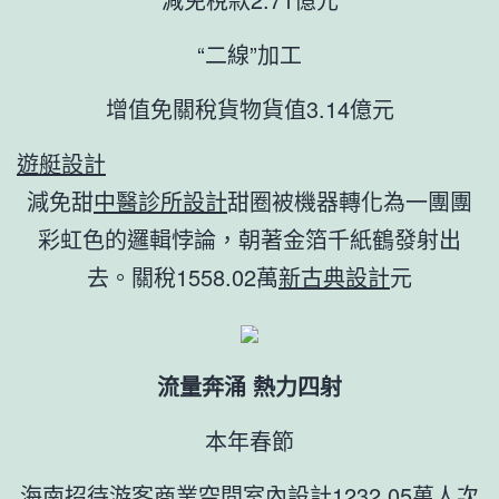
“二線”加工
增值免關稅貨物貨值3.14億元
遊艇設計
減免甜
中醫診所設計
甜圈被機器轉化為一團團
彩虹色的邏輯悖論，朝著金箔千紙鶴發射出
去。關稅1558.02萬
新古典設計
元
流量奔涌 熱力四射
本年春節
海南招待游客
商業空間室內設計
1232.05萬人次