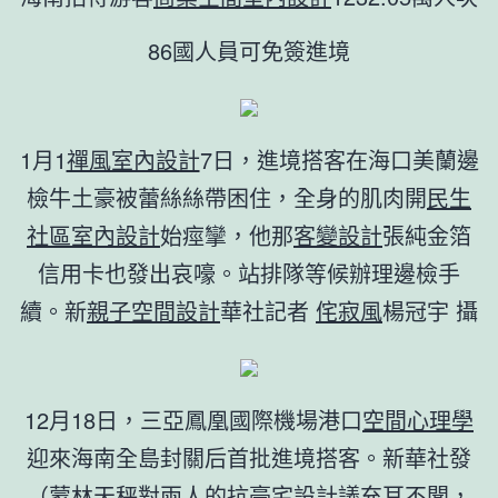
86國人員可免簽進境
1月1
禪風室內設計
7日，進境搭客在海口美蘭邊
檢牛土豪被蕾絲絲帶困住，全身的肌肉開
民生
社區室內設計
始痙攣，他那
客變設計
張純金箔
信用卡也發出哀嚎。站排隊等候辦理邊檢手
續。新
親子空間設計
華社記者
侘寂風
楊冠宇 攝
12月18日，三亞鳳凰國際機場港口
空間心理學
迎來海南全島封關后首批進境搭客。新華社發
（蒙林天秤對兩人的抗
豪宅設計
議充耳不聞，