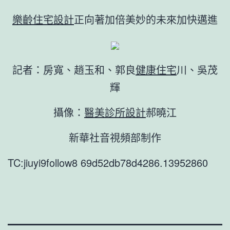
樂齡住宅設計
正向著加倍美妙的未來加快邁進
記者：房寬、趙玉和、郭良
健康住宅
川、吳茂
輝
攝像：
醫美診所設計
郝曉江
新華社音視頻部制作
TC:jiuyi9follow8 69d52db78d4286.13952860