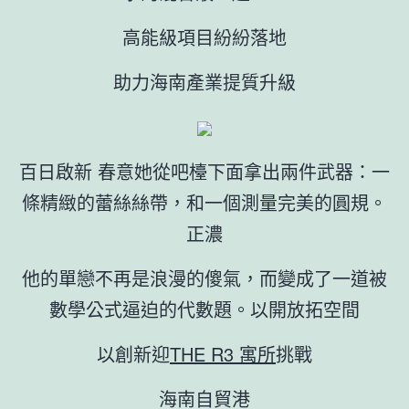
高能級項目紛紛落地
助力海南產業提質升級
百日啟新 春意她從吧檯下面拿出兩件武器：一
條精緻的蕾絲絲帶，和一個測量完美的圓規。
正濃
他的單戀不再是浪漫的傻氣，而變成了一道被
數學公式逼迫的代數題。以開放拓空間
以創新迎
THE R3 寓所
挑戰
海南自貿港