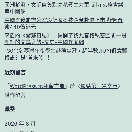
國潮彭湃，文明自負點亮花費生力軍_到九宮格會議
室中國網
中國五億嵐辦公室設計家科技企業赴港上市 擬籌資
逾440億港元
茅盾的《游蘇日誌》：揭開了找九宮格私密空間一段
塵封的文學之旅–文史–中國作家網
130余名臺灣年夜學生赴穗實習，超半數JIUYI俱意翻
修設計是“首來族”！
近期留言
「
WordPress 示範留言者
」於〈
網站第一篇文章
〉
發佈留言
彙整
2026 年 8 月