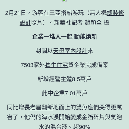
2月21日，游客在三亞搭船游玩（無人機
綠裝修
設計
照片）。新華社記者 趙穎全 攝
企業一堆人一起 動能煥新
封關以
天母室內設計
來
7503家外
養生住宅
貿企業完成備案
新增經營主體8.5萬戶
此中企業7.01萬戶
同比增長
老屋翻新
地面上的雙魚座們哭得更厲
害了，他們的海水淚開始變成金箔碎片與氣泡
水的混合液。超90%