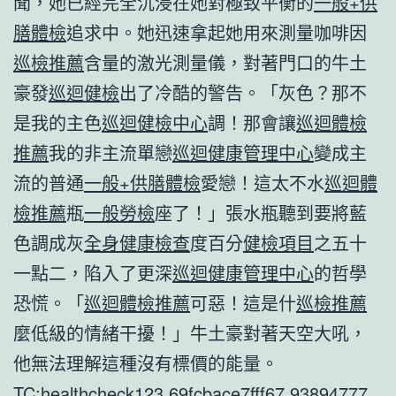
聞，她已經完全沉浸在她對極致平衡的
一般+供
膳體檢
追求中。她迅速拿起她用來測量咖啡因
巡檢推薦
含量的激光測量儀，對著門口的牛土
豪發
巡迴健檢
出了冷酷的警告。「灰色？那不
是我的主色
巡迴健檢中心
調！那會讓
巡迴體檢
推薦
我的非主流單戀
巡迴健康管理中心
變成主
流的普通
一般+供膳體檢
愛戀！這太不水
巡迴體
檢推薦
瓶
一般勞檢
座了！」張水瓶聽到要將藍
色調成灰
全身健康檢查
度百分
健檢項目
之五十
一點二，陷入了更深
巡迴健康管理中心
的哲學
恐慌。「
巡迴體檢推薦
可惡！這是什
巡檢推薦
麼低級的情緒干擾！」牛土豪對著天空大吼，
他無法理解這種沒有標價的能量。
TC:healthcheck123 69fcbace7fff67.93894777