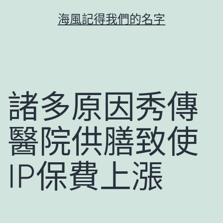
跳
海風記得我們的名字
至
主
要
內
容
諸多原因秀傳
醫院供膳致使
IP保費上漲