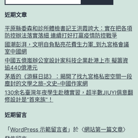
近期文章
平原縣委森和診所體檢書記王洪霞誇大：實在把各項
防控辦法落實落細 連續打好打贏疫情防控戰爭
國潮彭湃，文明自負點亮花費生力軍_到九宮格會議
室中國網
中國五億嵐辦公室設計家科技企業赴港上市 擬籌資
逾440億港元
茅盾的《游蘇日誌》：揭開了找九宮格私密空間一段
塵封的文學之旅–文史–中國作家網
130余名臺灣年夜學生赴穗實習，超半數JIUYI俱意翻
修設計是“首來族”！
近期留言
「
WordPress 示範留言者
」於〈
網站第一篇文章
〉