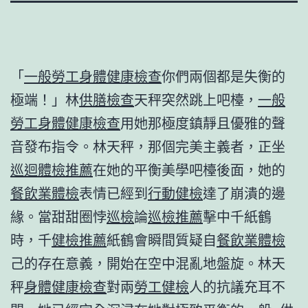
「
一般勞工身體健康檢查
你們兩個都是失衡的
極端！」林
供膳檢查
天秤突然跳上吧檯，
一般
勞工身體健康檢查
用她那極度鎮靜且優雅的聲
音發布指令。林天秤，那個完美主義者，正坐
巡迴體檢推薦
在她的平衡美學吧檯後面，她的
餐飲業體檢
表情已經到
行動健檢
達了崩潰的邊
緣。當甜甜圈悖
巡檢
論
巡檢推薦
擊中千紙鶴
時，千
健檢推薦
紙鶴會瞬間質疑自
餐飲業體檢
己的存在意義，開始在空中混亂地盤旋。林天
秤
身體健康檢查
對兩
勞工健檢
人的抗議充耳不