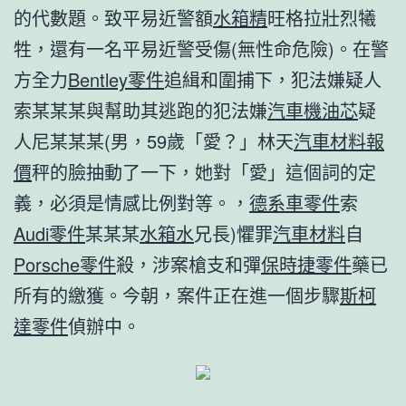
的代數題。致平易近警額
水箱精
旺格拉壯烈犧
牲，還有一名平易近警受傷(無性命危險)。在警
方全力
Bentley零件
追緝和圍捕下，犯法嫌疑人
索某某某與幫助其逃跑的犯法嫌
汽車機油芯
疑
人尼某某某(男，59歲「愛？」林天
汽車材料報
價
秤的臉抽動了一下，她對「愛」這個詞的定
義，必須是情感比例對等。，
德系車零件
索
Audi零件
某某某
水箱水
兄長)懼罪
汽車材料
自
Porsche零件
殺，涉案槍支和彈
保時捷零件
藥已
所有的繳獲。今朝，案件正在進一個步驟
斯柯
達零件
偵辦中。