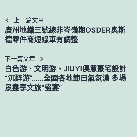
文
上一篇文章
廣州地鐵三號線非岑嶺期OSDER奧斯
章
德零件商短線車有調整
導
下一篇文章
覽
白色游、文明游、JIUYI俱意豪宅設計
“沉醉游”……全國各地節日氣氛濃 多場
景盡享文旅“盛宴”