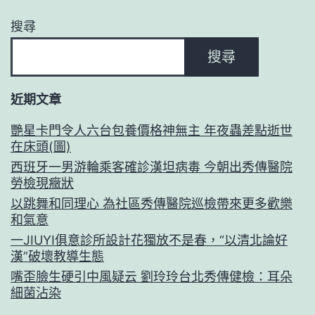
搜尋
搜尋
近期文章
艷星卡門令人六台包養價格神無主 年夜蟲差點逝世
在床頭(圖)
西班牙一男游輪乘客確診漢坦病毒 今朝出秀傳醫院
勞檢現癥狀
以跳舞和同理心 為社區秀傳醫院巡檢帶來更多歡樂
和氣意
一JIUYI俱意診所設計花獨放不是春，“以清北論好
漢”破壞教導生態
嘴歪臉生硬引中風疑云 劉玲玲台北秀傳健檢：耳朵
細菌沾染