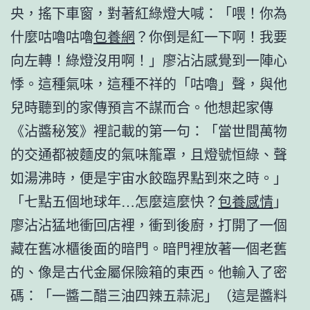
央，搖下車窗，對著紅綠燈大喊：「喂！你為
什麼咕嚕咕嚕
包養網
？你倒是紅一下啊！我要
向左轉！綠燈沒用啊！」廖沾沾感覺到一陣心
悸。這種氣味，這種不祥的「咕嚕」聲，與他
兒時聽到的家傳預言不謀而合。他想起家傳
《沾醬秘笈》裡記載的第一句：「當世間萬物
的交通都被麵皮的氣味籠罩，且燈號恒綠、聲
如湯沸時，便是宇宙水餃臨界點到來之時。」
「七點五個地球年…怎麼這麼快？
包養感情
」
廖沾沾猛地衝回店裡，衝到後廚，打開了一個
藏在舊冰櫃後面的暗門。暗門裡放著一個老舊
的、像是古代金屬保險箱的東西。他輸入了密
碼：「一醬二醋三油四辣五蒜泥」（這是醬料