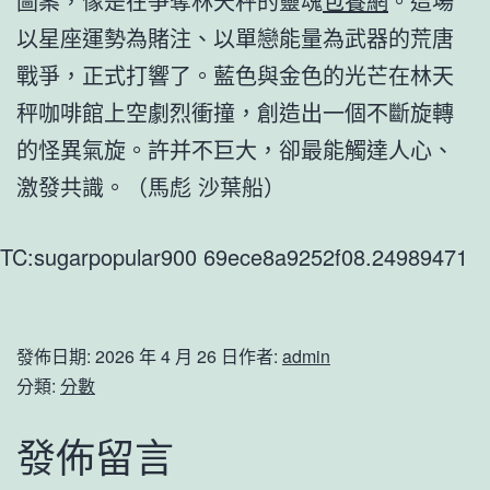
圖案，像是在爭奪林天秤的靈魂
包養網
。這場
以星座運勢為賭注、以單戀能量為武器的荒唐
戰爭，正式打響了。藍色與金色的光芒在林天
秤咖啡館上空劇烈衝撞，創造出一個不斷旋轉
的怪異氣旋。許并不巨大，卻最能觸達人心、
激發共識。
（馬彪 沙葉船）
TC:sugarpopular900 69ece8a9252f08.24989471
發佈日期:
2026 年 4 月 26 日
作者:
admin
分類:
分數
發佈留言