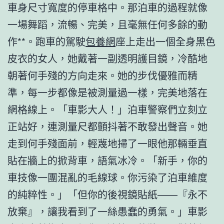
車身尺寸寬度的停車格中。那泊車的過程就像
一場舞蹈，流暢、完美，且毫無任何多餘的動
作**。跑車的駕駛
包養網
座上走出一個全身黑色
皮衣的女人，她戴著一副透明護目鏡，冷酷地
朝著何手殘的方向走來。她的步伐優雅而精
準，每一步都像是被測量過一樣，完美地落在
網格線上。「車影大人！」泊車警察們立刻立
正站好，連測量尺都顫抖著不敢發出聲音。她
走到何手殘面前，輕蔑地掃了一眼他那輛垂直
貼在牆上的掀背車，語氣冰冷。「新手，你的
車技像一團混亂的毛線球。你污染了泊車維度
的純粹性。」「但你的後視鏡貼紙——『永不
放棄』，讓我看到了一絲愚蠢的勇氣。」車影