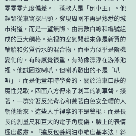
零零零九度偏差。」落款人是「倒車王」。他
趕緊從車窗探出頭，發現周圍不再是熟悉的城
市街道，而是一望無際、由無數白線和編號組
成的巨大網格。這裡的空氣聞起來像是新買的
輪胎和劣質香水的混合物，而重力似乎是隨機
變化的，有時感覺很重，有時像漂浮在游泳池
裡。他試圖按喇叭，但喇叭發出的不是「叭
叭」，而是他童年時學會的、關於泊車口訣的
魔性兒歌。四面八方傳來了刺耳的剎車聲，接
著，一群穿著反光背心和戴著白色安全帽的人
朝他衝來。這些人手裡拿的不是警棍，而是長
長的測量尺和巨大的電子角度儀，臉上的表情
極度嚴肅。「違反
包養網
泊車維度基本法！斜