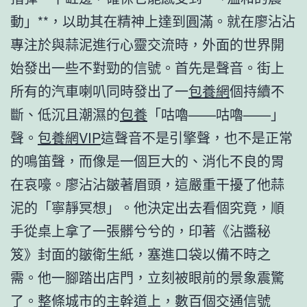
動」**，以助其在精神上達到圓滿。就在廖沾沾
專注於與蒜泥進行心靈交流時，外面的世界開
始發出一些不對勁的信號。首先是聲音。街上
所有的汽車喇叭同時發出了一
包養網
個持續不
斷、低沉且潮濕的
包養
「咕嚕——咕嚕——」
聲。
包養網VIP
這聲音不是引擎聲，也不是正常
的鳴笛聲，而像是一個巨大的、消化不良的胃
在哀嚎。廖沾沾皺著眉頭，這嚴重干擾了他蒜
泥的「寧靜冥想」。他決定出去看個究竟，順
手從桌上拿了一張髒兮兮的，印著《沾醬秘
笈》封面的皺衛生紙，塞進口袋以備不時之
需。他一腳踏出店門，立刻被眼前的景象震驚
了。整條城市的主幹道上，數百個交通信號