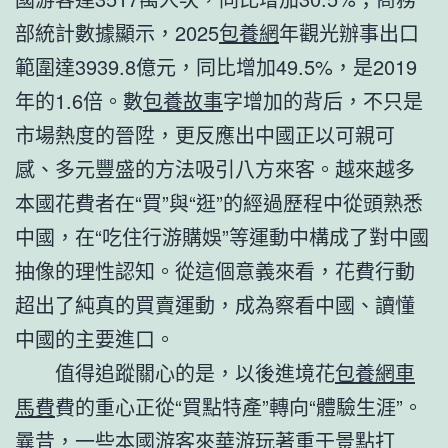
部統計數據顯示，2025
包養網
年觀光辦事出口
範圍達3939.8億元，同比增加49.5%，是2019
年的1.6倍。數
包養故事
字增加的背后，不只是
市場熱度的晉陞，更反應出中國正以可親可
感、多元豐盛的方法吸引八方來客。越來越多
本國花費者在“買”與“逛”的經過歷程中從頭熟悉
中國，在“吃住行游購娛”等運動中構成了對中國
抽像的理性認知。從這個意義來看，花費行動
超出了純真的買賣運動，成為察看中國、讀懂
中國的主要進口。
值得追蹤關心的是，以後進境花
包養網車
馬費
費的重心正從“買點特產”轉向“體驗生涯”。
曩昔，一些本國游客來華游玩著重于景點打