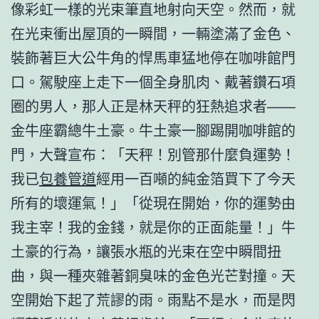
像彩虹一樣的光束筆直地射向天空。然而，就
在光束衝出屋頂的一瞬間，一輛塗滿了金色、
裝飾著巨大公牛角的悍馬車猛地停在咖啡館門
口。駕駛座上走下一個全身肌肉、戴著鑽石項
圈的男人，那人正是林天秤的狂熱追求者——
金牛座霸總牛土豪。牛土豪一腳踢開咖啡館的
門，大聲宣布：「天秤！別管那什麼負運勢！
我已
包養管道
經用一百噸的純金箔買下了今天
所有的壞運氣！」「從現在開始，你的運勢由
我主宰！我的金錢，就是你的正面能量！」牛
土豪的行為，讓張水瓶的光束在空中瞬間扭
曲，與一種夾雜著銅臭味的金色光芒對撞。天
空開始下起了荒謬的雨。雨點不是水，而是閃