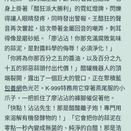
身上掛著「醋狂派大勝利」的霓虹燈牌，閃爍
得讓人眼睛發疼，同時發出警報。王醋狂的聲
音再次響起，這次帶著金屬回音的嘲弄，刺耳
得像是磨砂紙。「廖沾沾！你那充滿腐敗氣味
的蒜泥，是對醬料學的侮辱！必須淨化！」
「你將為你那百分之五的醬油，以及百分之九
十五的邪惡蒜頭付出代價！」醋罐機器人的頂
端裂開，露出了一個巨大的管口，正在聚積藍
包養網
色光芒。K-999特務用它穿著燕尾服的小
爪子，一把抓住了廖沾沾的褲腳催促著他。
「快點！沾沾先生！那是醋酸離子炮！專門用
來溶解有機發酵物的！」「它會把你的蒜泥在
零點一秒內變成無菌的、純淨的白醋！那是浩