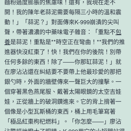
麵粉過度膨脹的焦慮味！還有，我現在走不
開！我的陳年老蒜泥需要每隔三小時的溫和震
動！」「蒜泥？」對面傳來K-999崩潰的尖叫
聲，帶著濃濃的中藥味電子雜音：「重點不
包
養
是蒜泥！重點是**時空正在彎曲！**我們的推
進器快沒紅棗了！快！我們在你的後院！別帶
任何多餘的東西！除了——你那缸蒜泥！」就
在廖沾沾還在糾結要不要帶上他最珍愛的那把
銀勺時，外面的牆壁傳來一聲巨大的撞擊。一
個穿著黑色燕尾服、戴著太陽眼鏡的太空吉娃
娃，正從牆上的破洞鑽進來。它的背上揹著一
個像是小型瓦斯桶的東西，桶上用毛筆寫著
「極品紅棗枸杞燃料」。「你怎麼——」廖沾