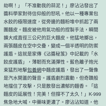
劫啊！」「不准動我的蒜泥！」廖沾沾發出了
醬料學家對待信仰般的怒吼。他以一種專業包
水餃的極限速度，從旁邊的麵粉堆中抓起了兩
團麵皮。麵皮被他用氣功般的捏製手法，瞬間
擴大成直徑三公尺的巨大麵皮。他猛地擲出，
兩張麵皮在空中交疊，變成一個半透明的防禦
護盾。這就是家傳《沾醬秘笈》中記載的「水
餃皮護盾」，薄韌而充滿彈性。藍色離子炮光
束猛烈地擊
包養網
中麵皮護盾，發出了一聲像
是汽水開蓋的聲音。護盾劇烈震動，但奇蹟般
地擋住了攻擊，只是散發出濃郁的麵香。「這
麵皮的延展性！完美！但撐不了太久！」K-999
焦急地大喊，中藥味更濃了。廖沾沾知道，他