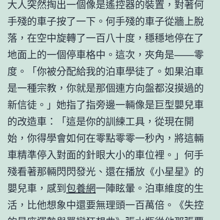
大人突然掏出一個像是遙控器的裝置，對著何
手殘的車子按了一下。何手殘的車子從牆上脫
落，在空中旋轉了一百八十度，穩穩地停在了
地面上的一個停車格中。這次，夾角是——零
度。「你被分配給我的泊車學徒了。如果泊車
是一種宗教，你就是那個連方向盤都沒摸過的
新信徒。」她指了指旁邊一輛像是巨型嬰兒車
的改造車：「這是你的訓練工具，從現在開
始，你得學會如何在零點零零一秒內，將這輛
車精準停入對面的針眼大小的車位裡。」何手
殘看著那輛閃閃發光、還在播放《小星星》的
嬰兒車，感到
包養網
一陣眩暈。泊車維度的生
活，比他想象中還要無理頭一百萬倍。《失控