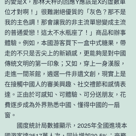
的愛是X，那林天秤的回應Y應該是X的虛數單
位才對啊！」很難謝絕優質的「灰色？那不是
我的主色調！那會讓我的非主流單戀變成主流
的普通愛戀！這太不水瓶座了！」商品和辦事
體驗。例如，本國游客買下一盒中式糖果，帶
走的不只是舌尖上的新穎感，更能夠是對中國
傳統文明的第一印象；又如，穿上一身漢服，
走進一間茶館，遴選一件非遺文創，現實上是
在接觸中國人的審美興趣、社交禮節和感情表
達。正由於可感知、可體驗、可分送朋友，花
費逐步成為外界熟悉中國、懂得中國的一扇
窗。
國度統計局數據顯示，2025年全國進境本
國游客達3517萬人次，同比增加30.5%；商務