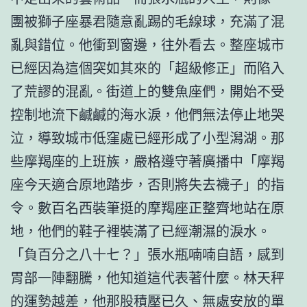
團被獅子座暴君隨意亂踢的毛線球，充滿了混
亂與錯位。他衝到窗邊，往外看去。整座城市
已經因為這個突如其來的「超級修正」而陷入
了荒謬的混亂。街道上的雙魚座們，開始不受
控制地流下鹹鹹的海水淚，他們無法停止地哭
泣，導致城市低窪處已經形成了小型潟湖。那
些摩羯座的上班族，嚴格遵守著廣播中「摩羯
座今天適合原地踏步，否則將失去襪子」的指
令。數百名西裝筆挺的摩羯座正整齊地站在原
地，他們的鞋子裡裝滿了已經潮濕的淚水。
「負百分之八十七？」張水瓶喃喃自語，感到
胃部一陣翻騰，他知道這代表著什麼。林天秤
的運勢越差，他那股積壓已久、無處安放的單