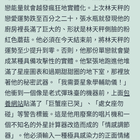
戀能量就會越發瘋狂地實體化。上次林天秤的
戀愛運勢跌至百分之二十，張水瓶就發現他的
廚房裡長滿了巨大的、形狀是林天秤側臉的粉
紅色蘑菇。他必須在今天結束前，將林天秤的
運勢至少提升到零。否則，他那份單戀就會變
成某種具備攻擊性的實體。他緊張地跑進他堆
滿了星座圖表和過期甜甜圈的地下室，那裡放
著他的秘密武器。「我需要星象學輔助儀！」
他衝到一個像是老式彈珠臺的機器前，上面
包
養網站
貼滿了「巨蟹座已哭」、「處女座勿
碰」等警告標籤。這是他用廢棄的唱片機和一
個不知名的外星計算器改造而成的「情感調節
器」。他必須輸入一種極具感染力的正面情緒