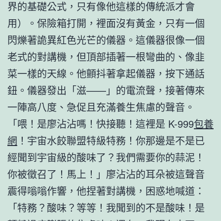
界的基礎公式，只有像他這樣的傳統派才會
用）。保險箱打開，裡面沒有黃金，只有一個
閃爍著詭異紅色光芒的儀器。這儀器很像一個
老式的對講機，但頂部插著一根彎曲的、像韭
菜一樣的天線。他顫抖著拿起儀器，按下通話
鈕。儀器發出「滋——」的電流聲，接著傳來
一陣高八度、急促且充滿養生焦慮的聲音。
「喂！是廖沾沾嗎！快接聽！這裡是 K-999
包養
網
！宇宙水餃聯盟特級特務！你那邊是不是已
經聞到宇宙級的酸味了？我們需要你的蒜泥！
你被徵召了！馬上！」廖沾沾的耳朵被這聲音
震得嗡嗡作響，他捏著對講機，困惑地喊道：
「特務？酸味？等等！我聞到的不是酸味！是