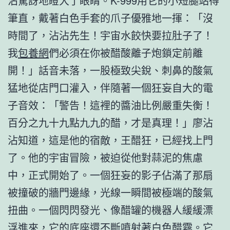
沾驚訝地瞪大了眼睛。K-999用它的小短腿站得
筆直，戴著白色手套的爪子優雅地一揮：「沒
時間了，沾沾先生！宇宙水餃快要拉肚子了！
我
包養網
們必須在你被醋酸離子炮鎖定前離
開！」話音未落，一股極致尖銳、刺鼻的酸氣
猛地從店門口灌入，伴隨著一個狂妄自大的電
子音效：「警告！這裡的醬油比例嚴重失衡！
百分之九十九點九九的醋，才是真理！」廖沾
沾知道，這是他的宿敵，王醋狂，已經找上門
了。他的宇宙冒險，被迫從他對蒜泥的焦慮
中，正式開始了。一個狂妄的影子佔滿了那扇
被撞破的牆門邊緣，光線一瞬間被極端的酸氣
扭曲。一個閃閃發光、像醋罐的機器人緩緩漂
浮進來，它的底座還不斷噴射著白色醋霧。它