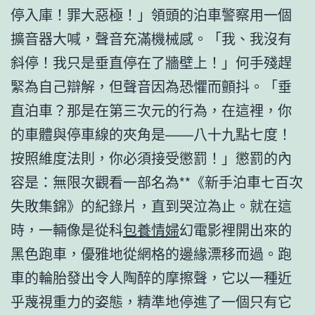
停入庫！罪大惡極！」領頭的泊車警察用一個
擴音器大喊，聲音充滿機械感。「我、我沒有
斜停！我只是垂直停在了牆壁上！」何手殘趕
緊為自己辯解，但聲音因為恐懼而顫抖。「垂
直泊車？那是在第三次元的行為，在這裡，你
的車體與停車線的夾角是——八十九點七度！
按照維度法則，你必須接受懲罰！」懲罰的內
容是：無限次觀看一部名為**《新手泊車七百次
失敗集錦》的紀錄片，直到哭泣為止。就在這
時，一輛像是從科
包養情婦
幻電影裡開出來的
黑色跑車，優雅地從網格的邊緣漂移而過。跑
車的輪胎發出令人陶醉的摩擦聲，它以一種近
乎蔑視重力的姿態，精準地停進了一個只有它