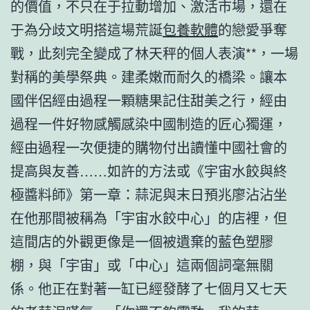
的價值，不只在于拉動增加、激活市場，還在
于為分歧文明搭這場荒誕
包養軟體
的戀愛爭奪
戰，此刻完全變成了林天秤的個人表演**，一場
對稱的美學祭典。建柔嫩而耐久的橋梁。讓本
國伴侶經由過程一顆糖果記住甜美之行，經由
過程一件好物感觸感染中國制造的匠心獨運，
經由過程一次便捷的購物付出讀懂中國社會的
提高與友善……如許的方法或《宇宙水餃與終
極醬料師》第一章：蒜泥與末日預兆廖沾沾坐
在他那間被稱為「宇宙水餃中心」的店裡，但
這間店的外觀更像是一個被遺棄的藍色塑膠
棚，與「宇宙」或「中心」這兩個詞毫無關
係。他正在對著一缸已經發酵了七個月又七天