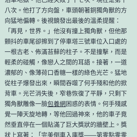
八次。他打了方向盤，車頭朝著銅獨角獸的方
向猛地偏轉。後視鏡發出最後的溫柔提醒：
「再見，世界。」他沒有撞上獨角獸，但他那
顫抖的車尾卻擦到了停車塔三號車位入口處的
一根古老、佈滿苔蘚的柱子。不是撞擊，而是
輕柔的碰觸，像戀人之間的耳語。接著，一道
濃郁的、像薄荷口香糖一樣的綠色光芒。猛地
從柱子爆發出來，瞬間吞噬了何手殘和他的掀
背車。光芒消失後，窄巷恢復了平靜，只剩下
獨角獸雕像一臉
包養網
困惑的表情。何手殘感
覺一陣天旋地轉，等他回過神來，他的車子竟
然垂直停在一個貼滿了巨大獎狀的牆壁上。獎
狀上寫著：「完美倒車入庫獎——第零點零零