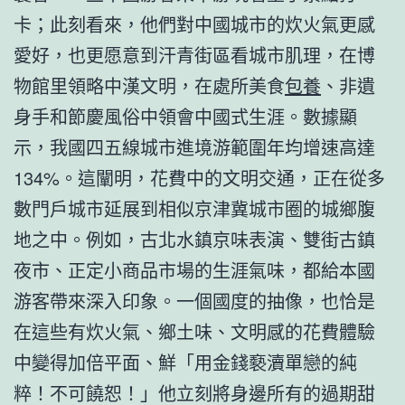
卡；此刻看來，他們對中國城市的炊火氣更感
愛好，也更愿意到汗青街區看城市肌理，在博
物館里領略中漢文明，在處所美食
包養
、非遺
身手和節慶風俗中領會中國式生涯。數據顯
示，我國四五線城市進境游範圍年均增速高達
134%。這闡明，花費中的文明交通，正在從多
數門戶城市延展到相似京津冀城市圈的城鄉腹
地之中。例如，古北水鎮京味表演、雙街古鎮
夜市、正定小商品市場的生涯氣味，都給本國
游客帶來深入印象。一個國度的抽像，也恰是
在這些有炊火氣、鄉土味、文明感的花費體驗
中變得加倍平面、鮮「用金錢褻瀆單戀的純
粹！不可饒恕！」他立刻將身邊所有的過期甜