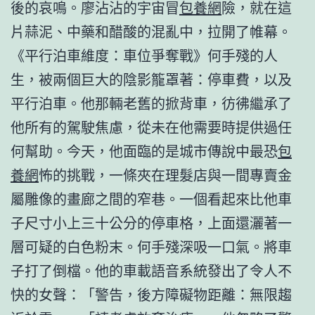
後的哀鳴。廖沾沾的宇宙冒
包養網
險，就在這
片蒜泥、中藥和醋酸的混亂中，拉開了帷幕。
《平行泊車維度：車位爭奪戰》何手殘的人
生，被兩個巨大的陰影籠罩著：停車費，以及
平行泊車。他那輛老舊的掀背車，彷彿繼承了
他所有的駕駛焦慮，從未在他需要時提供過任
何幫助。今天，他面臨的是城市傳說中最恐
包
養網
怖的挑戰，一條夾在理髮店與一間專賣金
屬雕像的畫廊之間的窄巷。一個看起來比他車
子尺寸小上三十公分的停車格，上面還灑著一
層可疑的白色粉末。何手殘深吸一口氣。將車
子打了倒檔。他的車載語音系統發出了令人不
快的女聲：「警告，後方障礙物距離：無限趨