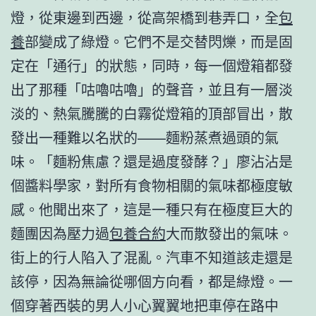
燈，從東邊到西邊，從高架橋到巷弄口，全
包
養
部變成了綠燈。它們不是交替閃爍，而是固
定在「通行」的狀態，同時，每一個燈箱都發
出了那種「咕嚕咕嚕」的聲音，並且有一層淡
淡的、熱氣騰騰的白霧從燈箱的頂部冒出，散
發出一種難以名狀的——麵粉蒸煮過頭的氣
味。「麵粉焦慮？還是過度發酵？」廖沾沾是
個醬料學家，對所有食物相關的氣味都極度敏
感。他聞出來了，這是一種只有在極度巨大的
麵團因為壓力過
包養合約
大而散發出的氣味。
街上的行人陷入了混亂。汽車不知道該走還是
該停，因為無論從哪個方向看，都是綠燈。一
個穿著西裝的男人小心翼翼地把車停在路中