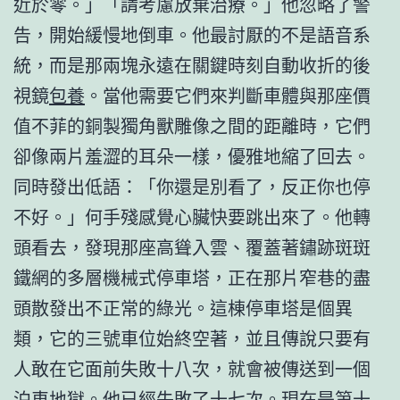
近於零。」「請考慮放棄治療。」他忽略了警
告，開始緩慢地倒車。他最討厭的不是語音系
統，而是那兩塊永遠在關鍵時刻自動收折的後
視鏡
包養
。當他需要它們來判斷車體與那座價
值不菲的銅製獨角獸雕像之間的距離時，它們
卻像兩片羞澀的耳朵一樣，優雅地縮了回去。
同時發出低語：「你還是別看了，反正你也停
不好。」何手殘感覺心臟快要跳出來了。他轉
頭看去，發現那座高聳入雲、覆蓋著鏽跡斑斑
鐵網的多層機械式停車塔，正在那片窄巷的盡
頭散發出不正常的綠光。這棟停車塔是個異
類，它的三號車位始終空著，並且傳說只要有
人敢在它面前失敗十八次，就會被傳送到一個
泊車地獄。他已經失敗了十七次。現在是第十