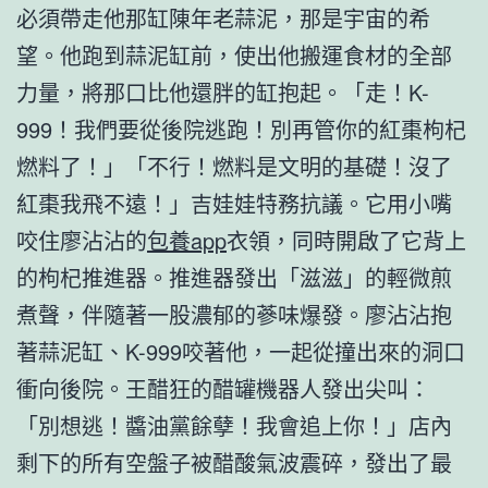
必須帶走他那缸陳年老蒜泥，那是宇宙的希
望。他跑到蒜泥缸前，使出他搬運食材的全部
力量，將那口比他還胖的缸抱起。「走！K-
999！我們要從後院逃跑！別再管你的紅棗枸杞
燃料了！」「不行！燃料是文明的基礎！沒了
紅棗我飛不遠！」吉娃娃特務抗議。它用小嘴
咬住廖沾沾的
包養app
衣領，同時開啟了它背上
的枸杞推進器。推進器發出「滋滋」的輕微煎
煮聲，伴隨著一股濃郁的蔘味爆發。廖沾沾抱
著蒜泥缸、K-999咬著他，一起從撞出來的洞口
衝向後院。王醋狂的醋罐機器人發出尖叫：
「別想逃！醬油黨餘孽！我會追上你！」店內
剩下的所有空盤子被醋酸氣波震碎，發出了最