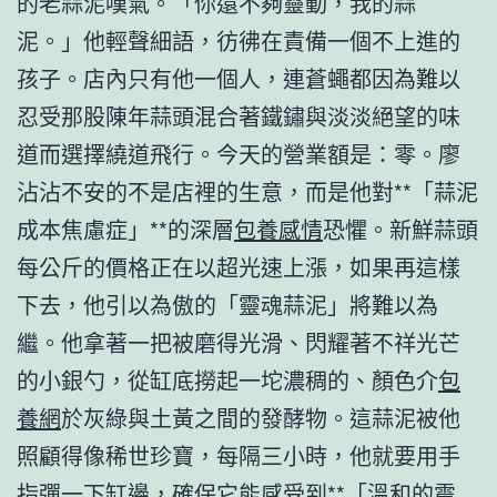
的老蒜泥嘆氣。「你還不夠靈動，我的蒜
泥。」他輕聲細語，彷彿在責備一個不上進的
孩子。店內只有他一個人，連蒼蠅都因為難以
忍受那股陳年蒜頭混合著鐵鏽與淡淡絕望的味
道而選擇繞道飛行。今天的營業額是：零。廖
沾沾不安的不是店裡的生意，而是他對**「蒜泥
成本焦慮症」**的深層
包養感情
恐懼。新鮮蒜頭
每公斤的價格正在以超光速上漲，如果再這樣
下去，他引以為傲的「靈魂蒜泥」將難以為
繼。他拿著一把被磨得光滑、閃耀著不祥光芒
的小銀勺，從缸底撈起一坨濃稠的、顏色介
包
養網
於灰綠與土黃之間的發酵物。這蒜泥被他
照顧得像稀世珍寶，每隔三小時，他就要用手
指彈一下缸邊，確保它能感受到**「溫和的震