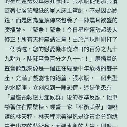
的星座運勢與單戀狂想曲》張水瓶從他那張覆
蓋著七層舊報紙的單人床上驚醒，不是因為鬧
鐘，而是因為屋頂傳來
包養
了一陣震耳欲聾的
廣播聲。「緊急！緊急！今日星座運勢超級大
修正！所有天秤座請注意！由於月球剛剛打了
一個噴嚏，您的戀愛機率從昨日的百分之九十
九點九，陡降至負百分之八十七！」廣播員的
聲音聽起來像是一個正在經歷中年危機的雙子
座，充滿了戲劇性的絕望。張水瓶，一個典型
的水瓶座，立刻感到一陣恐慌，這是他患有
「星座預報壓力症候群」後的標準反應。他單
戀著住在隔壁棟、經營一家「平衡美學」咖啡
館的林天秤。林天秤完美得像是從黃金分割線
中走出來的藝術品。而張水瓶的人生，則像一