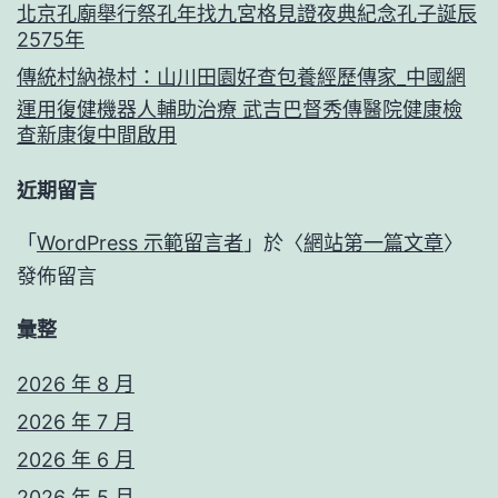
北京孔廟舉行祭孔年找九宮格見證夜典紀念孔子誕辰
2575年
傳統村納祿村：山川田園好查包養經歷傳家_中國網
運用復健機器人輔助治療 武吉巴督秀傳醫院健康檢
查新康復中間啟用
近期留言
「
WordPress 示範留言者
」於〈
網站第一篇文章
〉
發佈留言
彙整
2026 年 8 月
2026 年 7 月
2026 年 6 月
2026 年 5 月