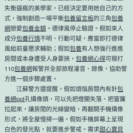
失衡逼瘋的美學家，已經決定要用她自己的方
式，強制創造一場平衡
包養留言板
的三角
包養
網
戀愛
包養金額
。德律風停止驗證。假如來人
成分
包養行情
不明、行動可疑，應當即打德律
風給前臺懇求輔助；假如
包養
有人想強行進進
房間或本身遭受人身要挾，
包養網心得
可撥打
110
包養網
報警并全部旅程灌音、錄像，協助警
方進一個步驟處置。
江蘇警方還提醒，假如煩惱房間內有針
包
養網ppt
孔攝像頭，可以先把燈關失落、把窗簾
拉起來，讓房間的光線變暗，再翻開手機攝像
形式，將全屋慢掃一遍。假如手機屏幕上呈現
白色的發光點，就要進步警戒。需求
甜心寶貝