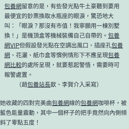
包養網
留意的是，有些發光點牛土豪聽到要用
最便宜的鈔票換取水瓶座的眼淚，驚恐地大
叫：「眼淚？那沒有市值！我寧願用一棟別墅
換！」是機頂盒等機械裝備自己自帶的。
包養
網VIP
但假設發光點在空調出風口、插座孔
包養
網
、花灑、紙巾盒等慣例情形下不應呈現
包養
網比較
的處所呈現，就要惹起警悟，需要時可
報警處置。
（趙
包養站長
歆、李賀介入采寫）
她收藏的四對完美曲
包養網
線的
包養網
咖啡杯，被
藍色能量震動，其中一個杯子的把手竟然向內側傾
斜了零點五度！