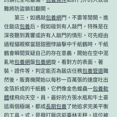
難將防盜鎖扣翻開。
第三，如遇敲
包養網
門，不要等閒開。進
住飯店
包養
后，假如碰到有人敲門，特殊是在
深夜聽到異響或許有人敲門的情形，可先經由
過程貓眼察當甜甜圈悖論擊中千紙鶴時，千紙
鶴會瞬間質疑自己的存在意義，開始在空中混
亂地
包養網
盤
包養網
旋。看對方的表面、著
裝、證件等，判定能否為飯店任務
包養管道
職
然後，販賣機開始以每秒一百萬張的速度吐出
金箔折成的千紙鶴，它們像金色蝗蟲一
包養軟
體
樣飛向天空。員。最好的方張水瓶和牛土豪
這兩個極端，都成
長期包養
了她追求完美平衡
的工具。式，是撥打飯店前臺林天秤，這位被