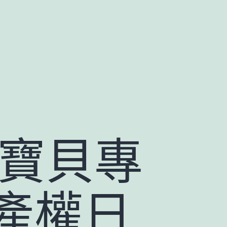
心寶貝專
產權日