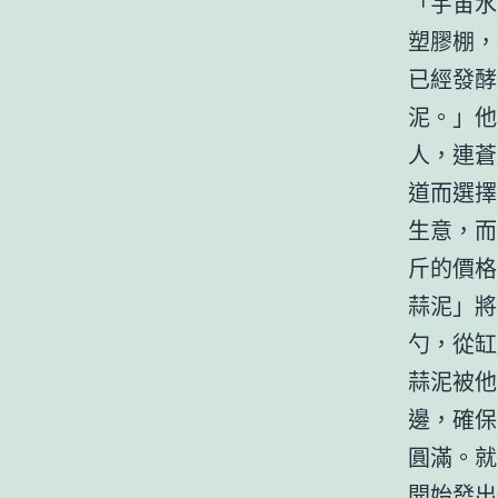
「宇宙水
塑膠棚，
已經發酵
泥。」他
人，連蒼
道而選擇
生意，而
斤的價格
蒜泥」將
勺，從缸
蒜泥被他
邊，確保
圓滿。就
開始發出