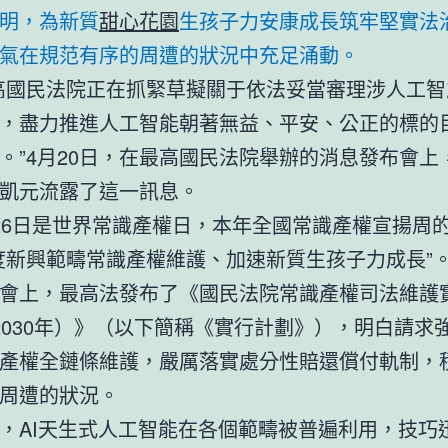
明，為新質
甜心花園
生孩子力安康成長筑牢堅實法
氣在規范有序的周遭的狀況中充足涌動。
高國民法院正在抓緊草擬關于依法妥當審理涉人工智
，盡力推進人工智能朝著無益、平安、公正的標的
。”4月20日，在最高國民法院舉辦的消息發布會上
凱元流露了這一訊息。
26日是世界常識產權日，本年全國常識產權宣揚周
度新興範疇常識產權維護、加速新質生孩子力成長”
會上，最高法發布了《國民法院常識產權司法維護
6-2030年）》（以下簡稱《實行計劃》），明白請求
產權全鏈條維護，嚴厲落實處分性賠還償付軌制，
周遭的狀況。
，AI天生式人工智能在各個範疇被普遍利用，技巧