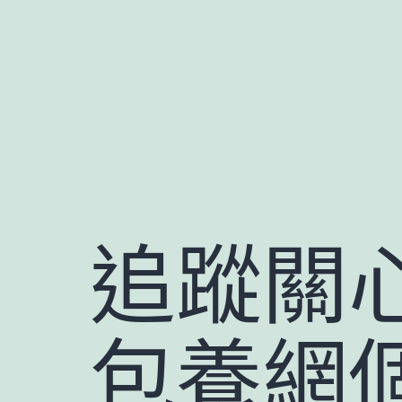
跳
至
主
要
內
容
追蹤關
包養網