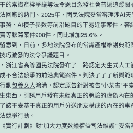
干的常識產權爭議等法令題目激發社會普遍追蹤關
法回應的熱門。2025年，國民法院妥當審理涉AI
事務、AI模子參數等前沿題目的平易近事案件，審
賣等膠葛案件908件，同比增加25.6%。
留意到，日前，多地法院發布的常識產權維護典範
I技巧激發的法令爭議題目。
，浙江省高等國民法院發布了一路認定天生式人工
成不合法競爭的前沿典範案件。判決了了了新興範疇
行動
包養女人
鴻溝，認定原告針對被告“小某書”平
天生東西，引誘用戶發布未經真正的體驗的虛偽內在
了該平臺基于真正的用戶分送朋友構成的內在的事
法競爭行動。
《實行計劃》對“加大力度數據權益司法維護”“妥當