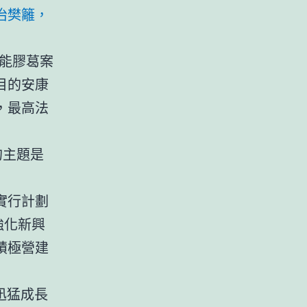
治樊籬，
能膠葛案
目的安康
，最高法
的主題是
。
實行計劃
強化新興
積極營建
迅猛成長