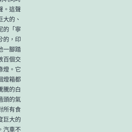
聲。這聲
巨大的、
泥的「寧
兮的，印
他一腳踏
數百個交
綠燈。它
個燈箱都
騰騰的白
過頭的氣
對所有食
度巨大的
。汽車不