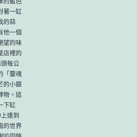
棄的藍色
對著一缸
我的蒜
有他一個
絕望的味
是店裡的
蒜頭每公
的「靈魂
芒的小銀
酵物。這
一下缸
神上達到
面的世界
喇叭同時