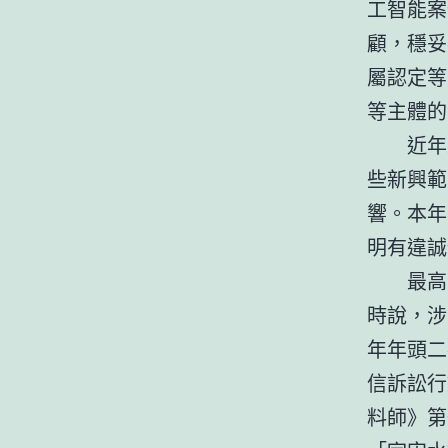
工智能案
顧，穩妥
屬認定等
等主體的
近年
些新興範
響。本年
明有違誠
最高
時說，涉
年年頭二
信訴訟行
料師》第