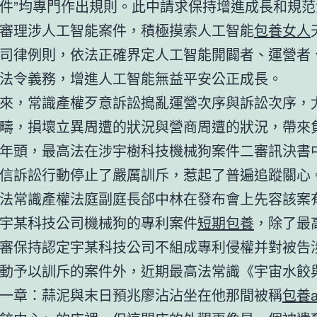
件”均專門作出規則。此中請求保持增進成長和規范
審理涉人工智能案件，積極摸索人工智能
包養女人
司律例則，依法正確界定人工智能開闢者、運營者
法令義務，增進人工智能無益平安公正成長。
來，常識產權歹意訴訟搗亂運營次序與訴訟次序，
疇，損壞立異周遭的狀況與營商周遭的狀況，帶來
年頭，最高法在涉宇樹科技機械狗案件二審訊決書
信訴訟行動停止了嚴厲訓斥，惹起了普遍追蹤關心
法常識產權法庭副庭長郃中林在發布會上先容該案
宇某科技公司機械狗的專利案件
短期包養
，除了最高
審保持認定宇某科技公司不組成專利侵權并對被告
動予以訓斥的案件外，近期最高法常識《宇宙水餃
一章：蒜泥與末日預兆廖沾沾坐在他那間被稱
包養a