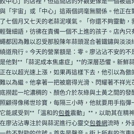
餃中心」的店裡，但這間店的外觀更像是一個被遺
與「宇宙」或「中心」這兩個詞毫無關係。他正在
了七個月又七天的老蒜泥嘆氣。「你還不夠靈動，
輕聲細語，彷彿在責備一個不上進的孩子。店內只
蠅都因為難以忍受那股陳年蒜頭混合著鐵鏽與淡淡
繞道飛行。今天的營業額是：零。廖沾沾不安的不
是他對**「蒜泥成本焦慮症」**的深層恐懼。新鮮
正在以超光速上漲，如果再這樣下去，他引以為傲
難以為繼。他拿著一把被磨得光滑、閃耀著不祥光
底撈起一坨濃稠的、顏色介於灰綠與土黃之間的發
照顧得像稀世珍寶，每隔三小時，他就要用手指彈
它能感受到**「溫和的
包養
震動」**，以助其在精
在廖沾沾專注於與蒜泥進行心靈交
包養網
流時，外
一些不對勁的信號。首先是聲音。街上所有的汽車