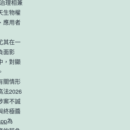
治理相兼
天生物權
、應用者
尤其在一
負面影
中，對顯
。
有關情形
法2026
涉案不誠
與終極醬
pp
為