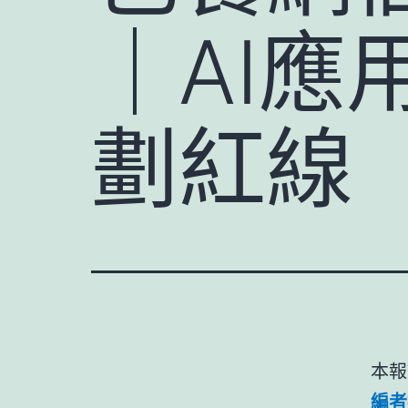
｜AI
劃紅線
本報
編者