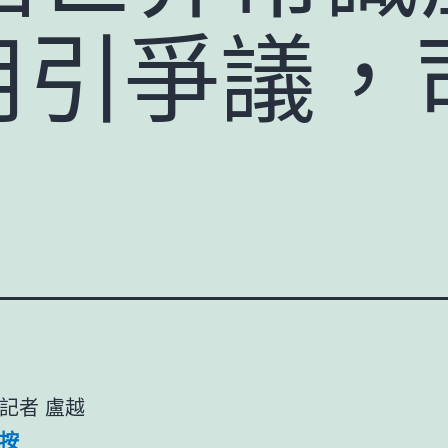
應用引爭議，
記者 盧越
按