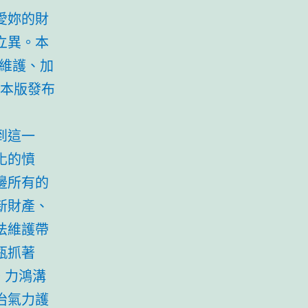
愛妳的財
立異。本
維護、加
，本版發布
到這一
化的憤
邊所有的
新財產、
法維護帶
瓶抓著
。力鴻溝
治氣力護