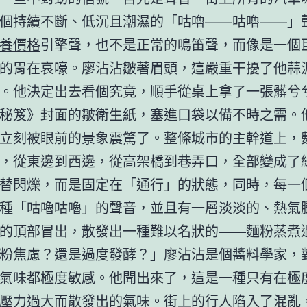
個持續不斷、低沉且潮濕的「咕嚕——咕嚕——」
養價格
引擎聲，也不是正常的鳴笛聲，而像是一個
的胃在哀嚎。廖沾沾皺著眉頭，這嚴重干擾了他蒜
。他決定出去看個究竟，順手從桌上拿了一張髒兮
秘笈》封面的皺衛生紙，塞進口袋以備不時之需。
立刻被眼前的景象震驚了。整條城市的主幹道上，
，從東邊到西邊，從高架橋到巷弄口，全部變成了
替閃爍，而是固定在「通行」的狀態，同時，每一
種「咕嚕咕嚕」的聲音，並且有一層淡淡的、熱氣
的頂部冒出，散發出一種難以名狀的——麵粉蒸煮
粉焦慮？還是過度發酵？」廖沾沾是個醬料學家，
氣味都極度敏感。他聞出來了，這是一種只有在極
壓力過大而散發出的氣味。街上的行人陷入了混亂