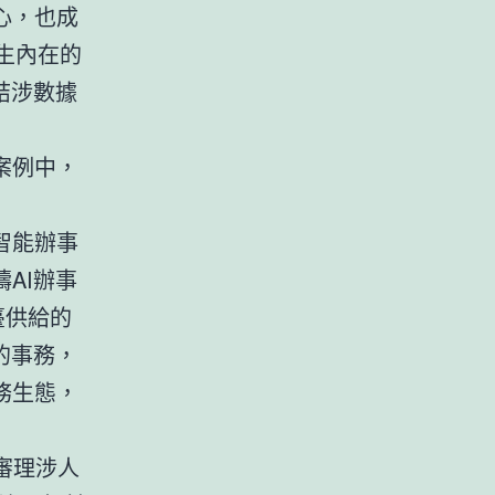
心，也成
天生內在的
結涉數據
案例中，
智能辦事
AI辦事
臺供給的
的事務，
務生態，
審理涉人