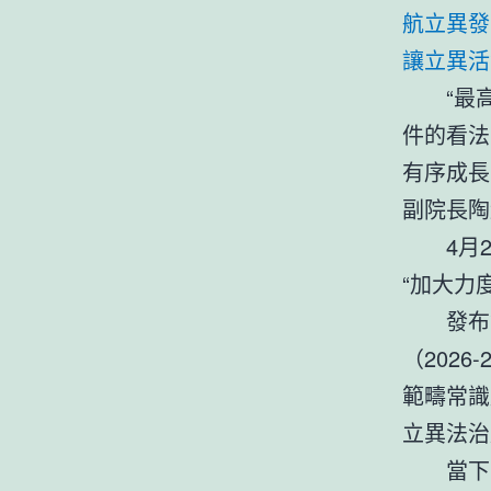
航立異發
讓立異活
“最
件的看法
有序成長
副院長陶
4月
“加大力
發布
（202
範疇常識
立異法治
當下