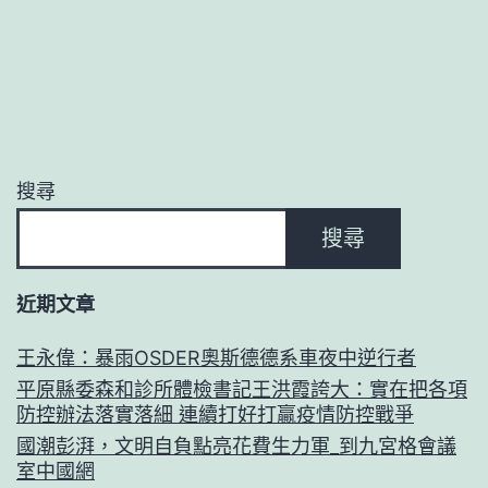
搜尋
搜尋
近期文章
王永偉：暴雨OSDER奧斯德德系車夜中逆行者
平原縣委森和診所體檢書記王洪霞誇大：實在把各項
防控辦法落實落細 連續打好打贏疫情防控戰爭
國潮彭湃，文明自負點亮花費生力軍_到九宮格會議
室中國網