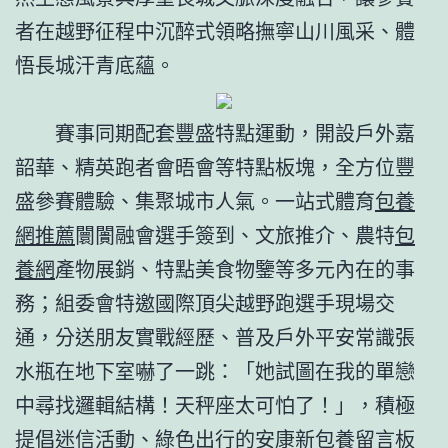
者在越野征程中沉醉式領略撫寧山川風采、體
悟長城汗青底蘊。
賽事同期配套豐盛特點運動，開設戶外嘉
韶華、精英跑者會晤會等特點板塊，全方位豐
盛參賽體驗、集聚城市人氣。一站式體育
包養
網推薦
闤闠融會選手簽到、文旅推介、農特
包
養網
產物展銷、特點美食物鑒等多元內在的事
務；組委會特邀國際頂尖越野跑選手現場交
通，分送朋友實戰經歷、普及戶外平安常識張
水瓶在地下室嚇了一跳：「她試圖在我的單戀
中尋找邏輯結構！天秤座太可怕了！」，積極
提倡迷信活動、綠色出行的安康新
包養留言板