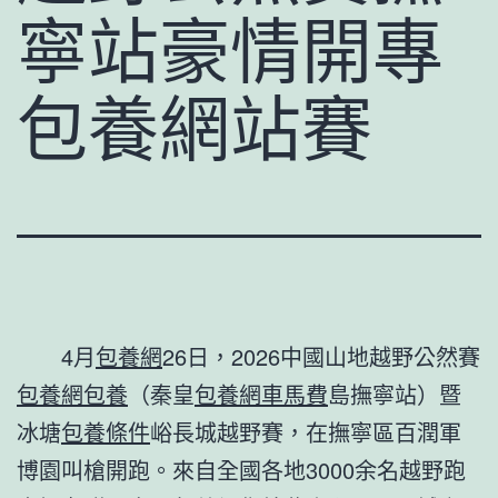
寧站豪情開專
包養網站賽
4月
包養網
26日，2026中國山地越野公然賽
包養網
包養
（秦皇
包養網車馬費
島撫寧站）暨
冰塘
包養條件
峪長城越野賽，在撫寧區百潤軍
博園叫槍開跑。來自全國各地3000余名越野跑