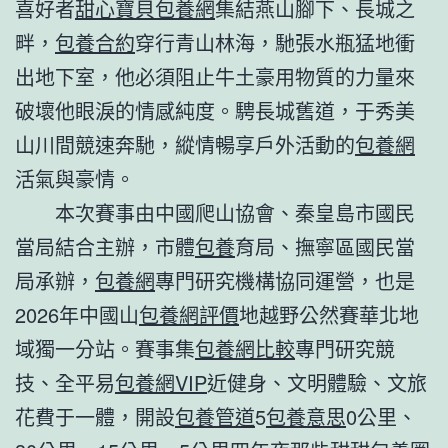
喜好者
甜心寶貝包養網
集結燕山腳下、長城之
畔，
包養合約
穿行青山林海，馳張水瓶猛地衝
出地下室，他必須阻止牛土豪用物質的力量來
破壞他眼淚的情感純度。騁長城舊道，于秀美
山川間競速奔馳，縱情暢享戶外活動的
包養網
活氣與豪情。
本次賽事由中國爬山協會、秦皇島市國民
當局結合主辦，市體
包養
育局、撫寧區國民當
局承辦，
包養網
專門研究機構協同運營，也是
2026年中國山
包養網評價
地越野公然賽華北地
域獨一分站。賽事集
包養網比較
專門研究競
技、全平易
包養網VIP
近健身、文明體驗、文旅
花費于一體，開設
包養管道
5
包養意思
0公里、