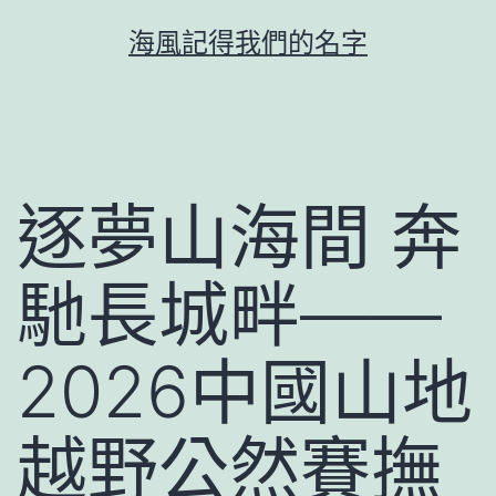
跳
海風記得我們的名字
至
主
要
內
容
逐夢山海間 奔
馳長城畔——
2026中國山地
越野公然賽撫