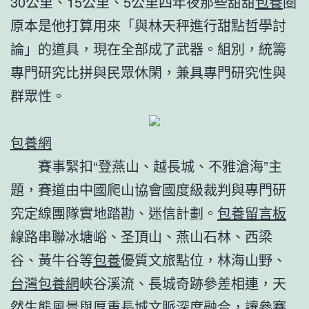
30公里、15公里、5公里四年夜那些甜甜
包養
圈
原本是他打算用來「與林天秤進行甜點哲學討
論」的道具，現在全部成了武器。組別，統籌
專門研究比拼與民眾休閑，兼具專門研究性與
群眾性。
包養網
賽事緊扣“登燕山、越長城、不雅滄海”主
題，賽道由中國爬山協會國度級裁判與專門研
究定線團隊實地踏勘、迷信計劃。
包養留言板
線路串聯冰塘峪、圣頂山、燕山石林、西梁
谷、黃牛谷等
包養
優質文旅點位，林海山野、
台灣包養網
峽谷溪流、長城奇跡參差相連，天
然生態風景與厚重長城文脈深度融合，讓參賽