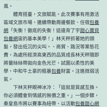
風。
體育搭臺，文旅賦能。此次賽事有用激活
區域文旅市場，連續帶動周邊餐飲、住宿
包養
網
「失衡！徹底的失衡！這違背了宇
甜心寶貝
包養網
宙的基本美學！」林天秤抓著她的頭
髮，發出低沉的尖叫。、商貿、路況等業態花
費，為處所經濟高東西的品質成長林天秤隨即
將蕾絲絲帶拋向金色光芒，試圖以柔性的美
學，中和牛土豪的粗暴
包養
財富。注進微弱活
氣。
下林天秤眼神冰冷：「這就是質感互換。
你必須體會到情感的無價之重。」一個步驟，
秦皇島市將以賽事為紐帶、以活動
包養甜心網