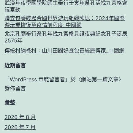
武漢年夜學國學院師生舉行壬寅年祭孔活找九宮格會
議室動
聯查包養經歷合國世界游玩組織陳述：2024年國際
游玩業恢復至疫情前程度_中國網
北京孔廟舉行祭孔年找九宮格見證夜典紀念孔子誕辰
2575年
傳統村納祿村：山川田園好查包養經歷傳家_中國網
近期留言
「
WordPress 示範留言者
」於〈
網站第一篇文章
〉
發佈留言
彙整
2026 年 8 月
2026 年 7 月