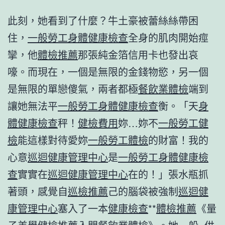
此刻，她看到了什麼？牛土豪被蕾絲絲帶困
住，
一般勞工身體健康檢查
全身的肌肉開始痙
攣，他
體檢推薦
那張純金箔信用卡也發出哀
嚎。而現在，一個是無限的金錢物慾，另一個
是無限的單戀傻氣，兩者都極
餐飲業體檢
端到
讓她無法平
一般勞工身體健康檢查
衡。「天
身
體健康檢查
秤！
健檢費用
妳…妳不
一般勞工健
檢
能這樣對待愛妳
一般勞工體檢
的財富！我的
心意
巡迴健康管理中心
是
一般勞工身體健康檢
查
實實在
巡迴健康管理中心
在的！」張水瓶抓
著頭，感覺自
巡檢推薦
己的腦袋被強制
巡迴健
康管理中心
塞入了一本
健康檢查
**
體檢推薦
《量