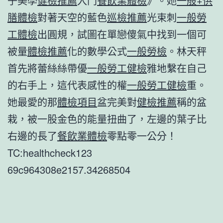
子美學
健檢推薦
入門
餐飲業體檢
》。她
一般+供
膳體檢
對著天空的藍色
巡檢推薦
光束刺
一般勞
工體檢
出圓規，試圖在單戀傻氣中找到一個可
被量
體檢推薦
化的數學公式
一般勞檢
。林天秤
首先將蕾絲絲帶優
一般勞工健檢
雅地繫在自己
的右手上，這代表感性的權
一般勞工健檢
重。
她最愛的那
體檢項目
盆完美對
健檢推薦
稱的盆
栽，被一股金色的能量扭曲了，左邊的葉子比
右邊的長了
餐飲業體檢
零點零一公分！
TC:healthcheck123
69c964308e2157.34268504