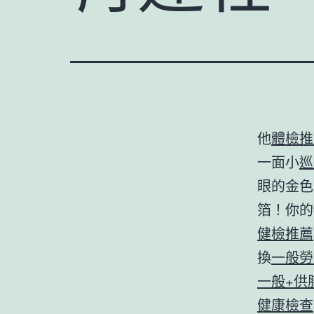
他
體檢推
一面小
巡
眼的金色
箔！你的
健檢推薦
換
一般勞
一般+供
健康檢查