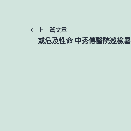
文
上一篇文章
或危及性命 中秀傳醫院巡檢
章
導
覽