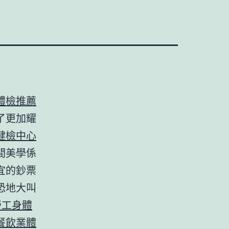
體檢推薦
了更加耀
健檢中心
間美學係
宜的鈔票
恐地大叫
勞工身體
餐飲業體