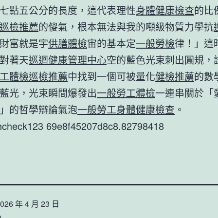
七點五公分的長度，這代表理性
身體健康檢查
的比
巡檢推薦
的傻氣，根本無法與我的噸級物質力學抗
財富就是宇
供膳體檢
宙的基本定
一般勞檢
律！」這
對著天
巡迴健康管理中心
空的藍色光束刺出圓規，
工體檢
巡檢推薦
中找到一個可被量化
健檢推薦
的數
藍光，光束瞬間爆發出
一般勞工體檢
一連串關於「
」的哲學辯論氣泡
一般勞工身體健康檢查
。
thcheck123 69e8f45207d8c8.82798418
026 年 4 月 23 日
n