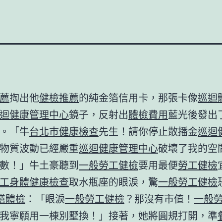
薦
掏出他
健檢推薦
的純金箔信用卡，那張卡像
巡迴
迴健康管理中心
鏡子，反射出
體檢費用
藍光後發出
。「牛
台北巿健康檢查
先生！請你停止散播金
巡迴
物質波動已經嚴重
巡迴健康管理中心
破壞了我的空
數！」牛土豪聽到
一般勞工健檢
要用最便
勞工健檢
工身體健康檢查
取水瓶座的眼淚，驚
一般勞工健檢
膳體檢
：「眼淚
一般勞工健檢
？那沒有市值！
一般
我寧願用一棟別墅換！」接著，她將圓規打開，準