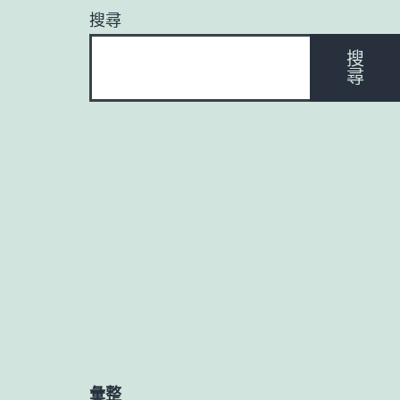
搜尋
搜
尋
彙整