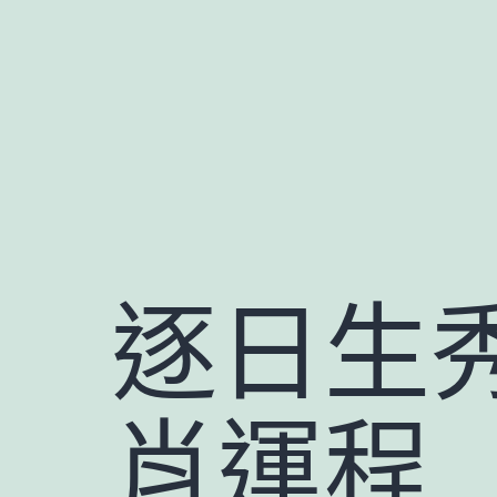
跳
至
主
要
內
容
逐日生
肖運程