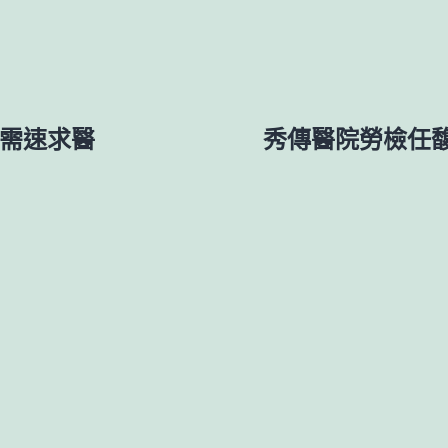
暑需速求醫
秀傳醫院勞檢任