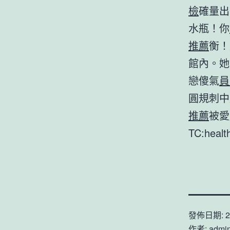
檢
確量出
水瓶！你
推薦
衡！
館內。她
戀傻氣
員
圓規刺中
推薦
被愛
TC:heal
發佈日期:
2
作者:
admi