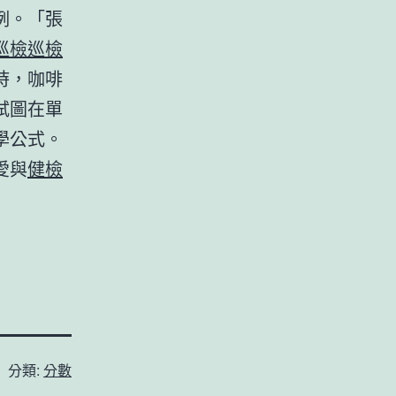
例。「張
巡檢
巡檢
時，咖啡
試圖在單
學公式。
愛與
健檢
分類:
分數