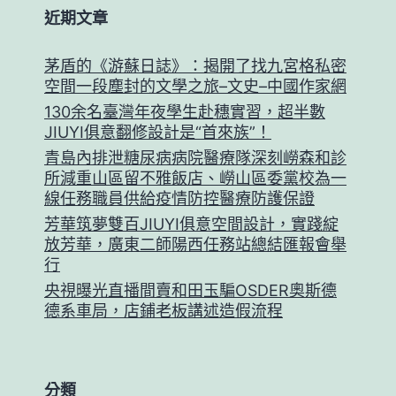
近期文章
茅盾的《游蘇日誌》：揭開了找九宮格私密
空間一段塵封的文學之旅–文史–中國作家網
130余名臺灣年夜學生赴穗實習，超半數
JIUYI俱意翻修設計是“首來族”！
青島內排泄糖尿病病院醫療隊深刻嶗森和診
所減重山區留不雅飯店、嶗山區委黨校為一
線任務職員供給疫情防控醫療防護保證
芳華筑夢雙百JIUYI俱意空間設計，實踐綻
放芳華，廣東二師陽西任務站總結匯報會舉
行
央視曝光直播間賣和田玉騙OSDER奧斯德
德系車局，店鋪老板講述造假流程
分類