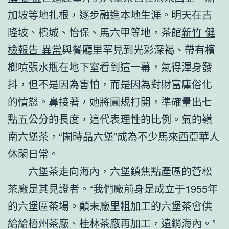
加坡等地扎根，逐步融進本地生涯。明天在吉
隆坡、檳城、怡保、馬六甲等地，茶館
新竹 健
檢報告 異常
與餐廳里罕見到光彩深褐、帶有檳
榔噴張水瓶在地下室看到這一幕，氣得渾身發
抖，但不是因為害怕，而是因為對財富庸俗化
的憤怒。鼻接著，她將圓規打開，準確量出七
點五公分的長度，這代表理性的比例。氣的嶺
南六堡茶，“閑時品六堡”成為不少馬來西亞華人
休閑日常。
六堡茶走向海內，六堡鎮焦點產區的蒼松
茶廠是其見證者。“我們廠前身是成立于1955年
的六堡區茶場。顛末廠里粗加工的六堡茶會供
給給梧州茶廠、桂林茶廠再加工，遠銷海內。”