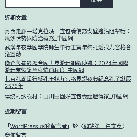
近期文章
河西走廊—塔克拉瑪干查包養價錢戈壁邊沿阻擊戰：
風沙情勢與防治義務_中國網
武漢年夜學國學院師生舉行壬寅年祭孔活找九宮格會
議室動
聯查包養經歷合國世界游玩組織陳述：2024年國際
游玩業恢復至疫情前程度_中國網
北京孔廟舉行祭孔年找九宮格見證夜典紀念孔子誕辰
2575年
傳統村納祿村：山川田園好查包養經歷傳家_中國網
近期留言
「
WordPress 示範留言者
」於〈
網站第一篇文章
〉
發佈留言