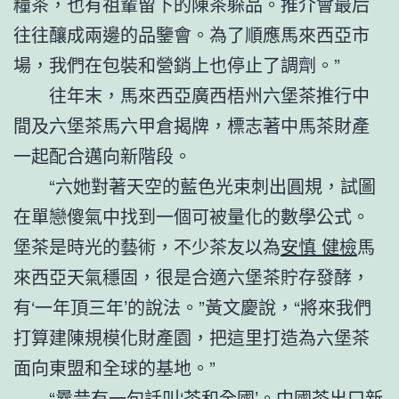
糧茶，也有祖輩留下的陳茶躲品。推介會最后
往往釀成兩邊的品鑒會。為了順應馬來西亞市
場，我們在包裝和營銷上也停止了調劑。”
往年末，馬來西亞廣西梧州六堡茶推行中
間及六堡茶馬六甲倉揭牌，標志著中馬茶財產
一起配合邁向新階段。
“六她對著天空的藍色光束刺出圓規，試圖
在單戀傻氣中找到一個可被量化的數學公式。
堡茶是時光的藝術，不少茶友以為
安慎 健檢
馬
來西亞天氣穩固，很是合適六堡茶貯存發酵，
有‘一年頂三年’的說法。”黃文慶說，“將來我們
打算建陳規模化財產園，把這里打造為六堡茶
面向東盟和全球的基地。”
“曩昔有一句話叫‘茶和全國’。中國茶出口
新