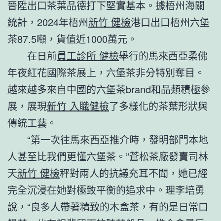
晉陞出口茶葉品德打下堅實基本。據梧州海關
統計，2024年梧州
新竹 健檢
港口出口梧州六堡
茶87.5噸，貨值近1000萬元。
在日前
員工診所 健檢
舉行的馬來西亞柔佛
年夜紅花國際茶展上，六堡茶非分特別奪目。
越來越多來自中國的六堡茶brand和品類積極參
展，展現
新竹 入職健檢
了多樣化的茶葉形狀與
傳統工藝。
“第一次往馬來西亞推介時，發明部門本地
人甚至比我們更懂六堡茶。”蒼松茶廠發賣司林
天
新竹 健檢
秤對兩人的抗議充耳不聞，她已經
完全沉浸在她對極致平衡的追求中。理李培勇
說，“良多人帶著精致的木盒茶，有的是日常口