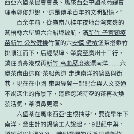
西亞六堡茶協會會長、馬來西亞中國茶商總會
理事郭俊邦說，“這是傳承百年的文明記憶。”
百余年前，從嶺南八桂年夜地台灣東邊的
蒼梧縣六堡鎮六合船埠啟航，滿
新竹 子宮頸疫
苗
新竹 公教健檢
竹筐的六
安慎 健檢
堡茶搭乘竹
排順江而下，后經梨埠、肇慶至廣州十三行，
銷往噴鼻港或再
新竹 高血壓
度遠漂南洋……六
堡茶借由這條“茶船舊道”走進南洋的礦區與街
巷，現在在中國-東盟經貿一起配合與人文交通
不竭深化的佈景下，這盞跨越時空的茶再次煥
發活氣，茶噴鼻更濃。
六堡茶在馬來西亞“生根抽芽”，要從早年下
南洋、營生計的錫礦工人說起。19世紀中葉，