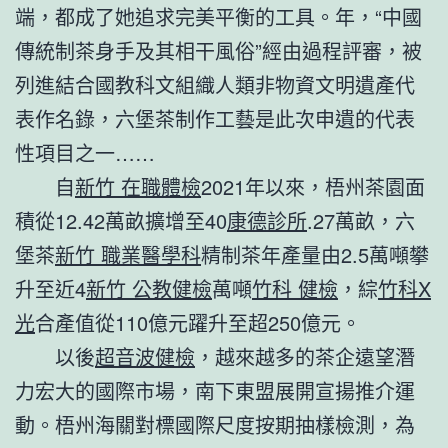
端，都成了她追求完美平衡的工具。年，“中國
傳統制茶身手及其相干風俗”經由過程評審，被
列進結合國教科文組織人類非物資文明遺產代
表作名錄，六堡茶制作工藝是此次申遺的代表
性項目之一……
自
新竹 在職體檢
2021年以來，梧州茶園面
積從12.42萬畝擴增至40
康德診所
.27萬畝，六
堡茶
新竹 職業醫學科
精制茶年產量由2.5萬噸攀
升至近4
新竹 公教健檢
萬噸
竹科 健檢
，綜
竹科X
光
合產值從110億元躍升至超250億元。
以後
超音波健檢
，越來越多的茶企遠望潛
力宏大的國際市場，南下東盟展開宣揚推介運
動。梧州海關對標國際尺度按期抽樣檢測，為