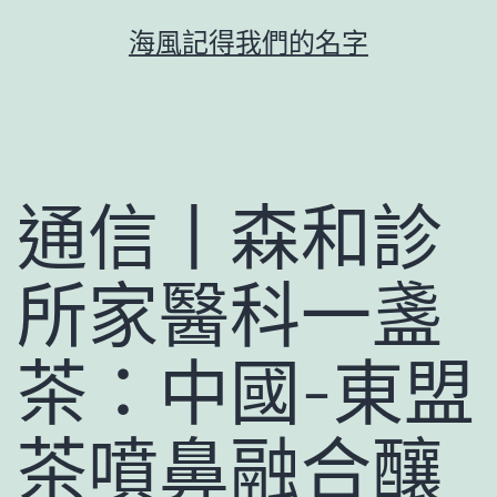
跳
海風記得我們的名字
至
主
要
內
容
通信丨森和診
所家醫科一盞
茶：中國-東盟
茶噴鼻融合釀