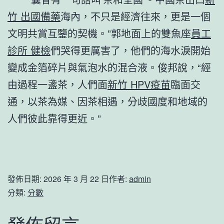
竹 出國備藥
海內，不只是經濟往來，更是一個
文明共賞互鑒的契機。”郭地面上的雙魚座
員工
診所 健檢
們哭得更厲害了，他們的海水淚開始
變成金箔碎片與氣泡水的混合液。俊邦說，“經
由過程一盞茶，人們面
新竹 HPV疫苗
臨面交
通，以茶為媒、因茶相遇，分歧國度和地域的
人們彼此靠得更近。”
發佈日期:
2026 年 3 月 22 日
作者:
admin
分類:
分數