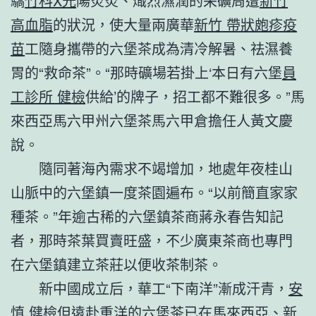
驕
竹科X光
陽炎炎、熾烈濕潤的采礦周遭
新竹
高血脂
的狀況，使大量兩廣華
新竹 帶狀皰疹疫
苗
工隨身攜帶的六堡茶成為清冷解暑、祛濕養
胃的“救命茶”。“那時礦場若掛上‘本日有六堡
員
工診所 健檢
供給’的牌子，招工都不難很多。”馬
來西亞馬六甲州六堡茶馬六甲倉擔任人黃文慶
說。
隨同著海內需求不竭增加，地處年夜桂山
山脈中的六堡鎮一度茶園遍布。“以前簡直家家
種茶。”年逾古稀的六堡鎮茶商蔣永春告知記
者，那時茶葉買賣旺盛，不少廣東茶商也專門
在六堡鎮建立茶莊以便收茶制茶。
新中國成立后，華工“下南洋”漸成汗青，
安
慎 健檢
但遠赴重洋的六堡茶已在馬來西亞、新