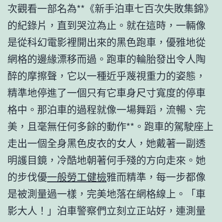
次觀看一部名為**《新手泊車七百次失敗集錦》
的紀錄片，直到哭泣為止。就在這時，一輛像
是從科幻電影裡開出來的黑色跑車，優雅地從
網格的邊緣漂移而過。跑車的輪胎發出令人陶
醉的摩擦聲，它以一種近乎蔑視重力的姿態，
精準地停進了一個只有它車身尺寸寬度的停車
格中。那泊車的過程就像一場舞蹈，流暢、完
美，且毫無任何多餘的動作**。跑車的駕駛座上
走出一個全身黑色皮衣的女人，她戴著一副透
明護目鏡，冷酷地朝著何手殘的方向走來。她
的步伐優
一般勞工健檢
雅而精準，每一步都像
是被測量過一樣，完美地落在網格線上。「車
影大人！」泊車警察們立刻立正站好，連測量