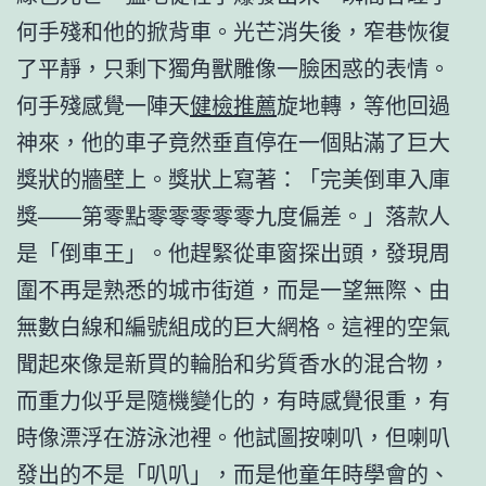
何手殘和他的掀背車。光芒消失後，窄巷恢復
了平靜，只剩下獨角獸雕像一臉困惑的表情。
何手殘感覺一陣天
健檢推薦
旋地轉，等他回過
神來，他的車子竟然垂直停在一個貼滿了巨大
獎狀的牆壁上。獎狀上寫著：「完美倒車入庫
獎——第零點零零零零零九度偏差。」落款人
是「倒車王」。他趕緊從車窗探出頭，發現周
圍不再是熟悉的城市街道，而是一望無際、由
無數白線和編號組成的巨大網格。這裡的空氣
聞起來像是新買的輪胎和劣質香水的混合物，
而重力似乎是隨機變化的，有時感覺很重，有
時像漂浮在游泳池裡。他試圖按喇叭，但喇叭
發出的不是「叭叭」，而是他童年時學會的、