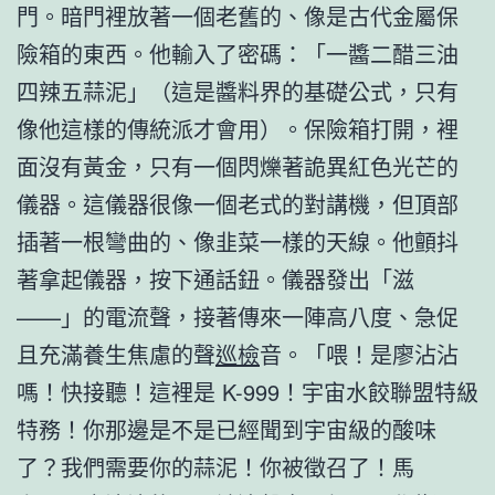
門。暗門裡放著一個老舊的、像是古代金屬保
險箱的東西。他輸入了密碼：「一醬二醋三油
四辣五蒜泥」（這是醬料界的基礎公式，只有
像他這樣的傳統派才會用）。保險箱打開，裡
面沒有黃金，只有一個閃爍著詭異紅色光芒的
儀器。這儀器很像一個老式的對講機，但頂部
插著一根彎曲的、像韭菜一樣的天線。他顫抖
著拿起儀器，按下通話鈕。儀器發出「滋
——」的電流聲，接著傳來一陣高八度、急促
且充滿養生焦慮的聲
巡檢
音。「喂！是廖沾沾
嗎！快接聽！這裡是 K-999！宇宙水餃聯盟特級
特務！你那邊是不是已經聞到宇宙級的酸味
了？我們需要你的蒜泥！你被徵召了！馬