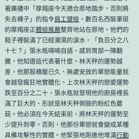
著廣播中「摩羯座今天適合原地踏步，否則將
失去襪子」的指令
員工健檢
。數百名西裝筆挺
的摩羯座正
體檢推薦
整齊地站在原地，他們的
鞋子裡裝滿了已經潮濕的淚水。「負百分之八
十七？」張水瓶喃喃自語，感到胃部一陣翻
騰，他知道這代表著什麼。林天秤的運勢越
差，他那股積壓已久、無處安放的單戀能量就
會越發瘋狂地實體化。上次林天秤的戀愛運勢
跌至百分之二十，張水瓶就發現他的廚房裡長
滿了巨大的、形狀是林天秤側臉的粉紅色蘑
菇。他必須在今天結束前，將林天秤的運勢至
少提升到零。否則，他那份單戀就會變成某種
具備攻擊性的實體。他緊張地跑進他堆滿
行動