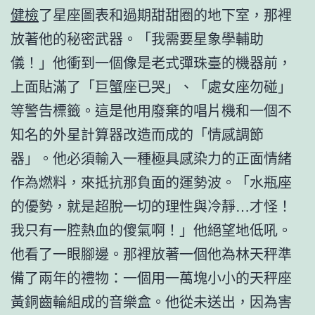
健檢
了星座圖表和過期甜甜圈的地下室，那裡
放著他的秘密武器。「我需要星象學輔助
儀！」他衝到一個像是老式彈珠臺的機器前，
上面貼滿了「巨蟹座已哭」、「處女座勿碰」
等警告標籤。這是他用廢棄的唱片機和一個不
知名的外星計算器改造而成的「情感調節
器」。他必須輸入一種極具感染力的正面情緒
作為燃料，來抵抗那負面的運勢波。「水瓶座
的優勢，就是超脫一切的理性與冷靜…才怪！
我只有一腔熱血的傻氣啊！」他絕望地低吼。
他看了一眼腳邊。那裡放著一個他為林天秤準
備了兩年的禮物：一個用一萬塊小小的天秤座
黃銅齒輪組成的音樂盒。他從未送出，因為害