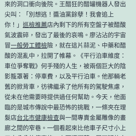
來的洞口衝向後院。王醋狂的醋罐機器人發出
尖叫：「別想逃！醬油黨餘孽！我會追上
你！」
巡檢推薦
店內剩下的所有空盤子被醋酸
氣波震碎，發出了最後的哀鳴。廖沾沾的宇宙
冒
一般勞工體檢
險，就在這片蒜泥、中藥和醋
酸的混亂中，拉開了帷幕。《平行泊車維度：
車位爭奪戰》何手殘的人生，被兩個巨大的陰
影籠罩著：停車費，以及平行泊車。他那輛老
舊的掀背車，彷彿繼承了他所有的駕駛焦慮，
從未在他需要時提供過任何幫助。今天，他面
臨的是城市傳說中最恐怖的挑戰，一條夾在理
髮店
台北巿健康檢查
與一間專賣金屬雕像的畫
廊之間的窄巷。一個看起來比他車子尺寸小上