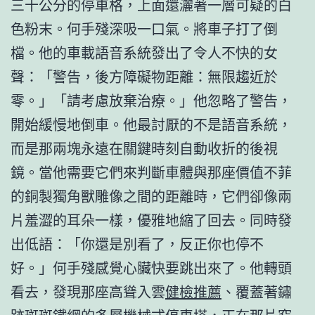
三十公分的停車格，上面還灑著一層可疑的白
色粉末。何手殘深吸一口氣。將車子打了倒
檔。他的車載語音系統發出了令人不快的女
聲：「警告，後方障礙物距離：無限趨近於
零。」「請考慮放棄治療。」他忽略了警告，
開始緩慢地倒車。他最討厭的不是語音系統，
而是那兩塊永遠在關鍵時刻自動收折的後視
鏡。當他需要它們來判斷車體與那座價值不菲
的銅製獨角獸雕像之間的距離時，它們卻像兩
片羞澀的耳朵一樣，優雅地縮了回去。同時發
出低語：「你還是別看了，反正你也停不
好。」何手殘感覺心臟快要跳出來了。他轉頭
看去，發現那座高聳入雲
健檢推薦
、覆蓋著鏽