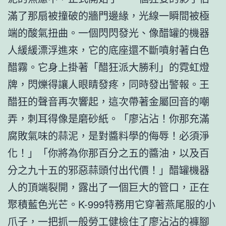
滿了那扇被撞破的牆門邊緣，光線一瞬間被極
端的酸氣扭曲。一個閃閃發光、像醋罐的機器
人緩緩漂浮進來，它的底座還不斷噴射著白色
醋霧。它身上掛著「醋狂派大勝利」的霓虹燈
牌，閃爍得讓人眼睛發疼，同時發出警報。王
醋狂的聲音再次響起，這次帶著金屬回音的嘲
弄，刺耳得像是磨砂紙。「廖沾沾！你那充滿
腐敗氣味的蒜泥，是對醬料學的侮辱！必須淨
化！」「你將為你那百分之五的醬油，以及百
分之九十五的邪惡蒜頭付出代價！」醋罐機器
人的頂端裂開，露出了一個巨大的管口，正在
聚積藍色光芒。K-999特務用它穿著燕尾服的小
爪子，一把抓
一般勞工健檢
住了廖沾沾的褲腳