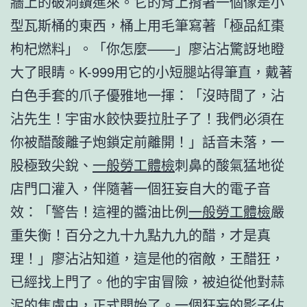
牆上的破洞鑽進來。它的背上揹著一個像是小
型瓦斯桶的東西，桶上用毛筆寫著「極品紅棗
枸杞燃料」。「你怎麼——」廖沾沾驚訝地瞪
大了眼睛。K-999用它的小短腿站得筆直，戴著
白色手套的爪子優雅地一揮：「沒時間了，沾
沾先生！宇宙水餃快要拉肚子了！我們必須在
你被醋酸離子炮鎖定前離開！」話音未落，一
股極致尖銳、
一般勞工體檢
刺鼻的酸氣猛地從
店門口灌入，伴隨著一個狂妄自大的電子音
效：「警告！這裡的醬油比例
一般勞工體檢
嚴
重失衡！百分之九十九點九九的醋，才是真
理！」廖沾沾知道，這是他的宿敵，王醋狂，
已經找上門了。他的宇宙冒險，被迫從他對蒜
泥的焦慮中，正式開始了。一個狂妄的影子佔