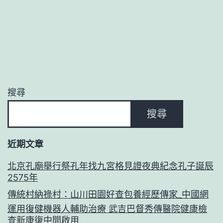
搜尋
搜尋
近期文章
北京孔廟舉行祭孔年找九宮格見證夜典紀念孔子誕辰
2575年
傳統村納祿村：山川田園好查包養經歷傳家_中國網
運用復健機器人輔助治療 武吉巴督秀傳醫院健康檢
查新康復中間啟用