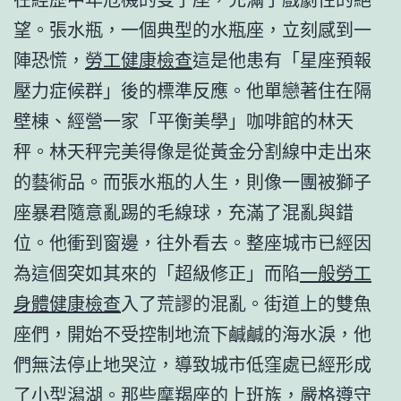
望。張水瓶，一個典型的水瓶座，立刻感到一
陣恐慌，
勞工健康檢查
這是他患有「星座預報
壓力症候群」後的標準反應。他單戀著住在隔
壁棟、經營一家「平衡美學」咖啡館的林天
秤。林天秤完美得像是從黃金分割線中走出來
的藝術品。而張水瓶的人生，則像一團被獅子
座暴君隨意亂踢的毛線球，充滿了混亂與錯
位。他衝到窗邊，往外看去。整座城市已經因
為這個突如其來的「超級修正」而陷
一般勞工
身體健康檢查
入了荒謬的混亂。街道上的雙魚
座們，開始不受控制地流下鹹鹹的海水淚，他
們無法停止地哭泣，導致城市低窪處已經形成
了小型潟湖。那些摩羯座的上班族，嚴格遵守