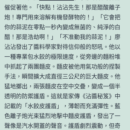
催促著他。「快點！沾沾先生！那是醋酸離子
炮！專門用來溶解有機發酵物的！」「它會把
你的蒜泥在零點一秒內變成無菌的、純淨的白
醋！那是浩劫啊！」「不准動我的蒜泥！」廖
沾沾發出了醬料學家對待信仰般的怒吼。他以
一種專業包水餃的極限速度，從旁邊的麵粉堆
中抓起了兩團麵皮。麵皮被他用氣功般的捏製
手法，瞬間擴大成直徑三公尺的巨大麵皮。他
猛地擲出，兩張麵皮在空中交疊，變成一個半
透明的防禦護盾。這就是家傳《沾醬秘笈》中
記載的「水餃皮護盾」，薄韌而充滿彈性。藍
色離子炮光束猛烈地擊中麵皮護盾，發出了一
聲像是汽水開蓋的聲音。護盾劇烈震動，但奇