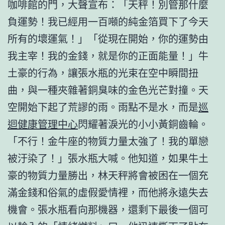
咖啡館的門，大聲宣布：「天秤！別管那什麼
負運勢！我已經用一百噸的純金箔買下了今天
所有的壞運氣！」「從現在開始，你的運勢由
我主宰！我的金錢，就是你的正面能量！」牛
土豪的行為，讓張水瓶的光束在空中瞬間扭
曲，與一種夾雜著銅臭味的金色光芒對撞。天
空開始下起了荒謬的雨。雨點不是水，而是
巡
迴健康管理中心
閃耀著淚光的小小黃銅齒輪。
「不行！金牛座的物質力量太強了！我的單戀
被汙染了！」張水瓶大喊。他知道，如果牛土
豪的物質力量勝出，林天秤將會被困在一個充
滿金錢和俗氣的虛假愛情裡，而他將永遠失去
機會。張水瓶看向那機器，還剩下最後一個可