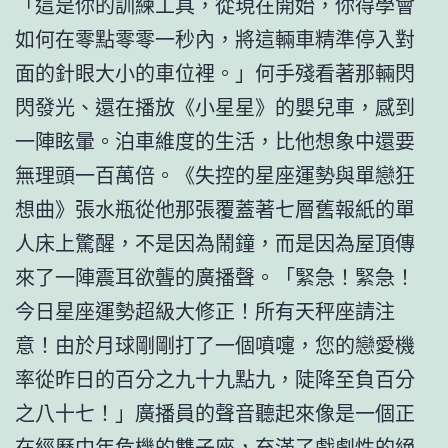
「這是你的訓練工具，從現在開始，你得學會
如何在零點零零一秒內，將這輛車精準停入對
面的針眼大小的車位裡。」何手殘看著那輛閃
閃發光、還在播放《小星星》的嬰兒車，感到
一陣眩暈。泊車維度的生活，比他想象中還要
無理頭一百萬倍。《失控的星座運勢與單戀狂
想曲》張水瓶從他那張覆蓋著七層舊報紙的單
人床上驚醒，不是因為鬧鐘，而是因為屋頂傳
來了一陣震耳欲聾的廣播聲。「緊急！緊急！
今日星座運勢超級大修正！所有天秤座請注
意！由於月球剛剛打了一個噴嚏，您的戀愛機
率從昨日的百分之九十九點九，陡降至負百分
之八十七！」廣播員的聲音聽起來像是一個正
在經歷中年危機的雙子座，充滿了戲劇性的絕