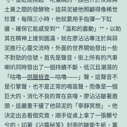
土黃之間的發酵物。這蒜泥被他照顧得像稀世
珍寶，每隔三小時，他就要用手指彈一下缸
邊，確保它能感受到**「溫和的震動」**，以助
其在精神上達到圓滿。就在廖沾沾專注於與蒜
泥進行心靈交流時，外面的世界開始發出一些
不對勁的信號。首先是聲音。街上所有的汽車
喇叭同時發出了一個持續不斷、低沉且潮濕的
「咕嚕—
供膳檢查
—咕嚕——」聲。這聲音不
是引擎聲，也不是正常的鳴笛聲，而像是一個
巨大的、消化不良的胃在哀嚎。廖沾沾皺著眉
頭，這嚴重干擾了他蒜泥的「寧靜冥想」。他
決定出去看個究竟，順手從桌上拿了一張髒兮
兮的，印著《沾醬秘笈》封面的皺衛生紙，塞