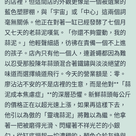
的店裡，但這間店的外觀更像是一個被遺棄的
藍色塑膠棚，與「宇宙」或「中心」這兩個詞
毫無關係。他正在對著一缸已經發酵了七個月
又七天的老蒜泥嘆氣。「你還不夠靈動，我的
蒜泥。」他輕聲細語，彷彿在責備一個不上進
的孩子。店內只有他一個人，連蒼蠅都因為難
以忍受那股陳年蒜頭混合著鐵鏽與淡淡絕望的
味道而選擇繞道飛行。今天的營業額是：零。
廖沾沾不安的不是店裡的生意，而是他對**「蒜
泥成本焦慮症」**的深層恐懼。新鮮蒜頭每公斤
的價格正在以超光速上漲，如果再這樣下去，
他引以為傲的「靈魂蒜泥」將難以為繼。他拿
著一把被磨得光滑、閃耀著不祥光芒的小銀
勺，從缸底撈起一坨濃稠的、顏色介於灰綠與