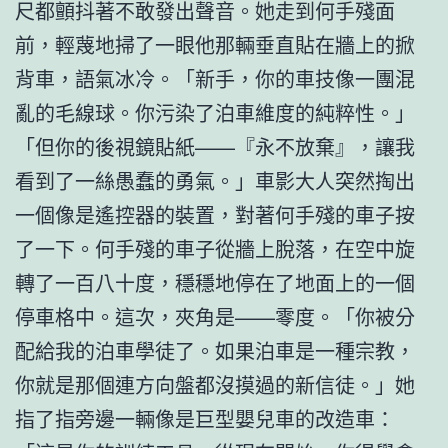
尺都顫抖著不敢發出聲音。她走到何手殘面
前，輕蔑地掃了一眼他那輛垂直貼在牆上的掀
背車，語氣冰冷。「新手，你的車技像一團混
亂的毛線球。你污染了泊車維度的純粹性。」
「但你的後視鏡貼紙——『永不放棄』，讓我
看到了一絲愚蠢的勇氣。」車影大人突然掏出
一個像是遙控器的裝置，對著何手殘的車子按
了一下。何手殘的車子從牆上脫落，在空中旋
轉了一百八十度，穩穩地停在了地面上的一個
停車格中。這次，夾角是——零度。「你被分
配給我的泊車學徒了。如果泊車是一種宗教，
你就是那個連方向盤都沒摸過的新信徒。」她
指了指旁邊一輛像是巨型嬰兒車的改造車：