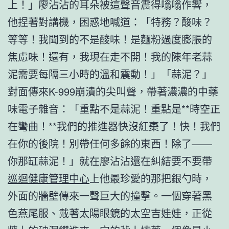
上！」廖沾沾的耳朵被這聲音震得嗡嗡作響，
他捏著對講機，困惑地喊道：「特務？酸味？
等等！我聞到的不是酸味！是麵粉過度膨脹的
焦慮味！還有，我現在走不開！我的陳年老蒜
泥需要每隔三小時的溫和震動！」「蒜泥？」
對面傳來K-999崩潰的尖叫聲，帶著濃濃的中藥
味電子雜音：「重點不是蒜泥！重點是**時空正
在彎曲！**我們的推進器快沒紅棗了！快！我們
在你的後院！別帶任何多餘的東西！除了——
你那缸蒜泥！」就在廖沾沾還在糾結要不要帶
巡迴健康管理中心
上他最珍愛的那把銀勺時，
外面的牆壁傳來一聲巨大的撞擊。一個穿著黑
色燕尾服、戴著太陽眼鏡的太空吉娃娃，正從