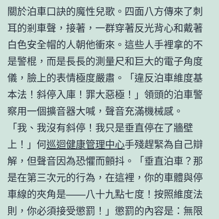
關於泊車口訣的魔性兒歌。四面八方傳來了刺
耳的剎車聲，接著，一群穿著反光背心和戴著
白色安全帽的人朝他衝來。這些人手裡拿的不
是警棍，而是長長的測量尺和巨大的電子角度
儀，臉上的表情極度嚴肅。「違反泊車維度基
本法！斜停入庫！罪大惡極！」領頭的泊車警
察用一個擴音器大喊，聲音充滿機械感。
「我、我沒有斜停！我只是垂直停在了牆壁
上！」何
巡迴健康管理中心
手殘趕緊為自己辯
解，但聲音因為恐懼而顫抖。「垂直泊車？那
是在第三次元的行為，在這裡，你的車體與停
車線的夾角是——八十九點七度！按照維度法
則，你必須接受懲罰！」懲罰的內容是：無限