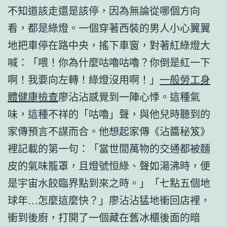
不知道該走還是該停，因為無論從哪個方向
看，都是綠燈。一個穿著西裝的男人小心翼翼
地把車停在路中央，搖下車窗，對著紅綠燈大
喊：「喂！你為什麼咕嚕咕嚕？你倒是紅一下
啊！我要向左轉！綠燈沒用啊！」
一般勞工身
體健康檢查
廖沾沾感覺到一陣心悸。這種氣
味，這種不祥的「咕嚕」聲，與他兒時聽到的
家傳預言不謀而合。他想起家傳《沾醬秘笈》
裡記載的第一句：「當世間萬物的交通都被麵
皮的氣味籠罩，且燈號恒綠、聲如湯沸時，便
是宇宙水餃臨界點到來之時。」「七點五個地
球年…怎麼這麼快？」廖沾沾猛地衝回店裡，
衝到後廚，打開了一個藏在舊冰櫃後面的暗