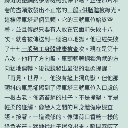
跡斑斑鐵網的多層機械式停車塔，正在那片窄
巷的盡頭散發出不正常的
一般+供膳體檢
綠光。
這棟停車塔是個異類，它的三號車位始終空
著，並且傳說只要有人敢在它面前失敗十八
次，就會被傳送到一個泊車地獄。他已經失敗
了十七
一般勞工身體健康檢查
次。現在是第十
八次。他打了方向盤，車頭朝著銅獨角獸的方
向猛地偏轉。後視鏡發出最後的溫柔提醒：
「再見，世界。」他沒有撞上獨角獸，但他那
顫抖的車尾卻擦到了停車塔三號車位入口處的
一根古老、佈滿苔蘚的柱子。不是撞擊，而是
輕柔的碰觸，像戀人之間的耳
身體健康檢查
語。接著，一道濃郁的、像薄荷口香糖一樣的
綠色光芒。猛地從柱子爆發出來，瞬間吞噬了