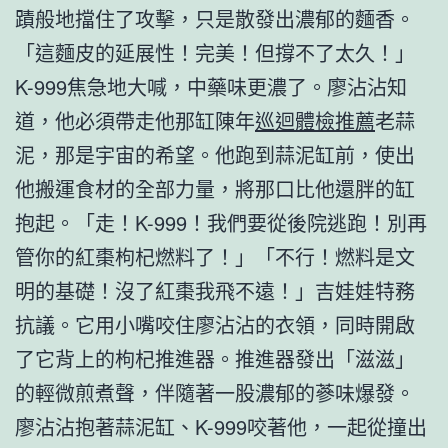
蹟般地擋住了攻擊，只是散發出濃郁的麵香。
「這麵皮的延展性！完美！但撐不了太久！」
K-999焦急地大喊，中藥味更濃了。廖沾沾知
道，他必須帶走他那缸陳年
巡迴體檢推薦
老蒜
泥，那是宇宙的希望。他跑到蒜泥缸前，使出
他搬運食材的全部力量，將那口比他還胖的缸
抱起。「走！K-999！我們要從後院逃跑！別再
管你的紅棗枸杞燃料了！」「不行！燃料是文
明的基礎！沒了紅棗我飛不遠！」吉娃娃特務
抗議。它用小嘴咬住廖沾沾的衣領，同時開啟
了它背上的枸杞推進器。推進器發出「滋滋」
的輕微煎煮聲，伴隨著一股濃郁的蔘味爆發。
廖沾沾抱著蒜泥缸、K-999咬著他，一起從撞出