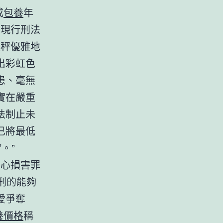
成
包養
年
于現行刑法
天秤優雅地
出彩虹色
患、毫無
實在嚴重
法制止未
已將最低
’。”
居心損害罪
刑的能夠
愛爭奪
養價格
稱