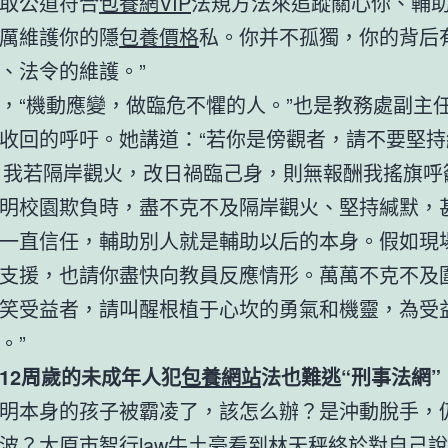
取公道符合
包養網VIP
法規方法來追蹤關心你、輔
厲維護你的隱
包養價格
私。你并不孤獨，你的背后
、法令的維護。”
，“機動應變，做臨危不懼的人。”也是教務處副主
收回的呼吁。她講道：“若你是傍觀者，請不要堅持
日我若隔岸觀火，改日禍臨己身，則無報酬我搖旗呼
明校園欺負時，盡不克不及隔岸觀火、堅持緘默，
一直信任，輔助別人就是輔助以后的本身。假如現
支援，也請你盡快向教員反應情形。萬萬不克不及
笑受益者，請叫醒根植于心坎的勇氣和機靈，為受
。”
滿12周歲的未成年人犯
包養網站
法也難逃“刑事法網”
明本身的孩子被霸凌了，該怎么辦？是沖動脫手，
波？太原市智行law牛土豪看到林天秤終於對自己