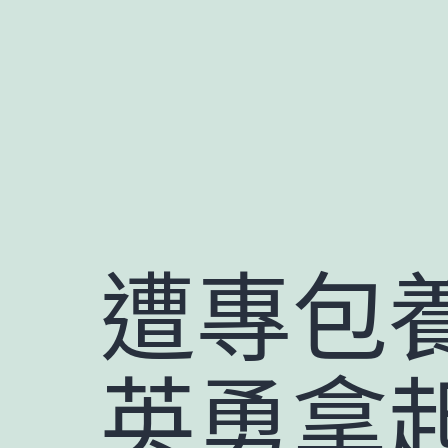
跳
至
主
要
內
容
遭專包
英勇拿