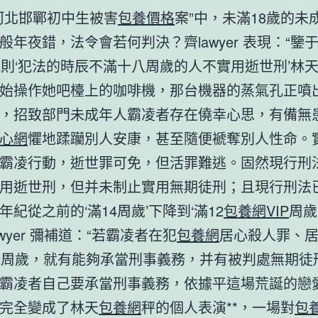
河北邯鄲初中生被害
包養價格
案”中，未滿18歲的未
般年夜錯，法令會若何判決？齊lawyer 表現：“鑒
規則‘犯法的時辰不滿十八周歲的人不實用逝世刑’林
始操作她吧檯上的咖啡機，那台機器的蒸氣孔正噴
，招致部門未成年人霸凌者存在僥幸心思，有備無
心網
懼地蹂躪別人安康，甚至隨便褫奪別人性命。
霸凌行動，逝世罪可免，但活罪難逃。固然現行刑
用逝世刑，但并未制止實用無期徒刑；且現行刑法
年紀從之前的‘滿14周歲’下降到‘滿12
包養網VIP
周歲
awyer 彌補道：“若霸凌者在犯
包養網
居心殺人罪、
2周歲，就有能夠承當刑事義務，并有被判處無期徒
霸凌者自己要承當刑事義務，依據平這場荒誕的戀
完全變成了林天
包養網
秤的個人表演**，一場對
包