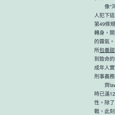
像“
人犯下這
第49條
轉身，開
的霧氣。
所
包養甜
到致命的
成年人實
刑事義務
齊l
時已滿1
性。除了
戰，此刻