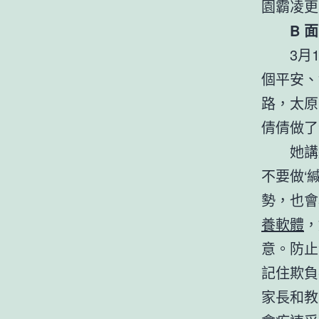
園霸凌更
B 
3月
個平安、
路，太原
倩倩做了
她講
不要做‘
勢，也會
養軟體
，
意。防止
記住欺負
家長和教