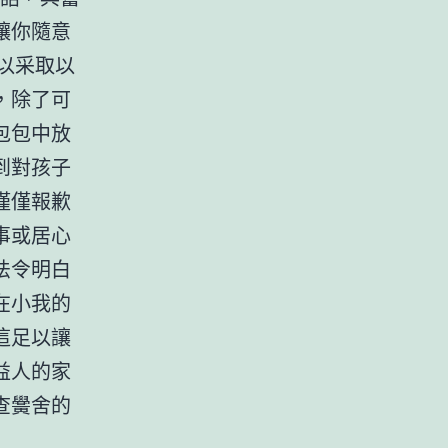
讓你隨意
可以采取以
，除了可
包包中放
到對孩子
僅僅報歉
事或居心
法令明白
在小我的
這足以讓
益人的家
查黌舍的