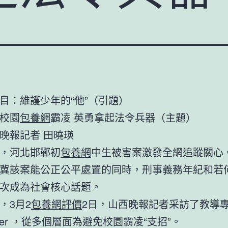
目：維護少年的“他”（引題）
校園
包養網
霸凌 英勇拿起法令兵器（主題）
晚報記者 田曉瑛
，河北邯鄲初
包養網
中生被害案激發全網追蹤關心
冀該案能公正公平處置的同時，刑事義務年紀和若
次成為社會核心話題。
，3月2
包養網評價
2日，山西晚報記者采訪了教導
yer ，從多個層面為避免校園霸凌“支招”。