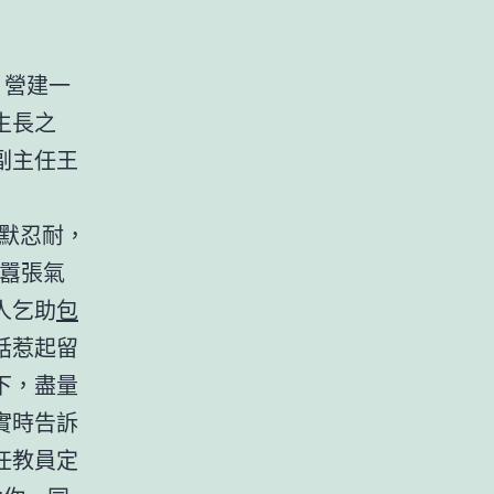
，營建一
生長之
副主任王
默忍耐，
的囂張氣
人乞助
包
話惹起留
下，盡量
實時告訴
任教員定