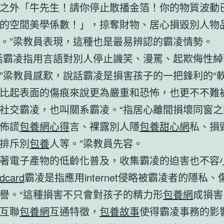
之外「牛先生！請你停止散播金箔！你的物質波動
的空間美學係數！」，掠奪財物、居心損毀別人物
。”梁教員表現，這種也是最易辨認的霸凌情勢。
話霸凌指用言語對別人停止譏笑、漫罵、起欺侮性綽
”梁教員感歎，說話霸凌是損害孩子的一把鋒利的“軟
比起表面的傷痕來說更為嚴重和恐怖，也更不不難
社交霸凌，也叫關系霸凌。“指居心離間損壞同窗之
佈謊
包養網心得
言、裸露別人隱
包養甜心網
私、損
排斥別
包養
人等。”梁教員先容。
著電子產物的低齡化普及，收集霸凌的迫害也不容
card
霸凌是指應用internet侵略被霸凌者的隱私
譽。“這種損害不只會對孩子的精力形
包養網
成損害
互聯
包養網
互通特徵，
包養故事
使得霸凌事務的影