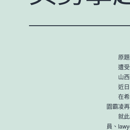
原題
遭受
山西
近日
在希
園霸凌再
就此
員、law