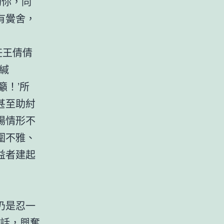
助你，同
有黌舍，
任王倩倩
緘
籲！’所
甚至助紂
場情形不
圍不雅、
益者建起
仍是忍一
說話，興奮