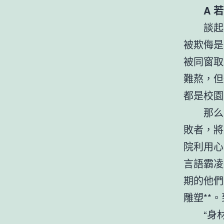
A 
談起
被欺侮是
被同窗取
難熬，但
都是校園
那么
敗者，將
院利用心
言語霸凌
期的他們
雕塑**
“身