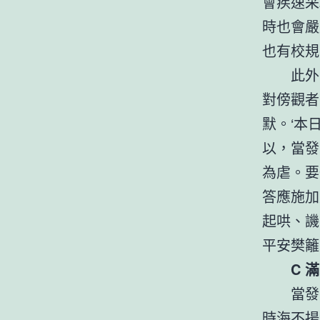
會疾速采
時也會嚴
也有校規
此外
對傍觀者
默。‘本
以，當發
為虐。要
答應施加
起哄、譏
平安樊籬
C 
當發
時海不揚