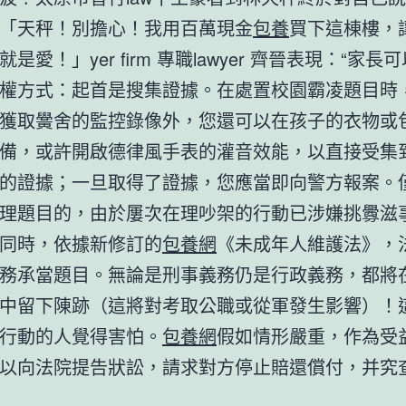
「天秤！別擔心！我用百萬現金
包養
買下這棟樓，
是愛！」yer firm 專職lawyer 齊晉表現：“家長
權方式：起首是搜集證據。在處置校園霸凌題目時
獲取黌舍的監控錄像外，您還可以在孩子的衣物或
備，或許開啟德律風手表的灌音效能，以直接受集
的證據；一旦取得了證據，您應當即向警方報案。
理題目的，由於屢次在理吵架的行動已涉嫌挑釁滋
同時，依據新修訂的
包養網
《未成年人維護法》，
務承當題目。無論是刑事義務仍是行政義務，都將
中留下陳跡（這將對考取公職或從軍發生影響）！
行動的人覺得害怕。
包養網
假如情形嚴重，作為受
以向法院提告狀訟，請求對方停止賠還償付，并究