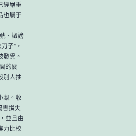
已經嚴重
品也屬于
號、譭謗
刀子”，
被發覺。
間的關
毀別人抽
小覷。收
、傷害損失
，並且由
響力比校