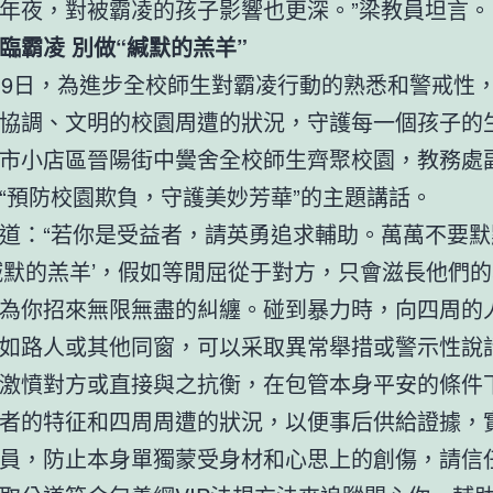
年夜，對被霸凌的孩子影響也更深。”梁教員坦言。
面臨霸凌 別做“緘默的羔羊”
19日，為進步全校師生對霸凌行動的熟悉和警戒性
協調、文明的校園周遭的狀況，守護每一個孩子的
市小店區晉陽街中黌舍全校師生齊聚校園，教務處
“預防校園欺負，守護美妙芳華”的主題講話。
道：“若你是受益者，請英勇追求輔助。萬萬不要默
緘默的羔羊’，假如等閒屈從于對方，只會滋長他們
為你招來無限無盡的糾纏。碰到暴力時，向四周的
如路人或其他同窗，可以采取異常舉措或警示性說
激憤對方或直接與之抗衡，在包管本身平安的條件
者的特征和四周周遭的狀況，以便事后供給證據，
員，防止本身單獨蒙受身材和心思上的創傷，請信