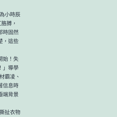
認為小時辰
紅胳膊，
那時固然
楚，這些
開始！失
！」導學
材霸凌、
著信息時
極端背景
撕扯衣物