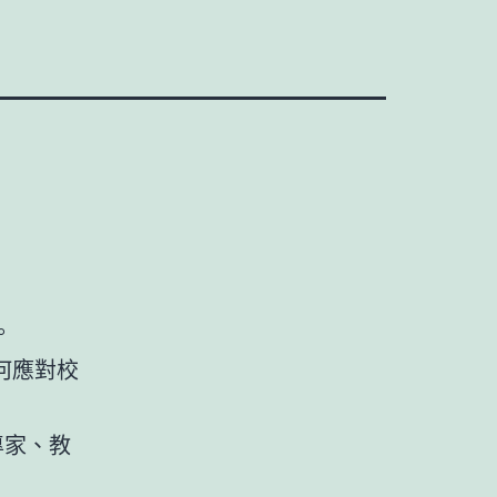
。
何應對校
專家、教