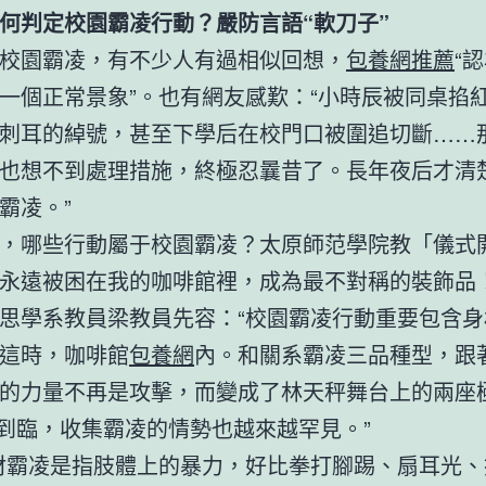
若何判定校園霸凌行動？嚴防言語“軟刀子”
校園霸凌，有不少人有過相似回想，
包養網推薦
“
一個正常景象”。也有網友感歎：“小時辰被同桌掐
刺耳的綽號，甚至下學后在校門口被圍追切斷……
也想不到處理措施，終極忍曩昔了。長年夜后才清
霸凌。”
，哪些行動屬于校園霸凌？太原師范學院教「儀式
永遠被困在我的咖啡館裡，成為最不對稱的裝飾品
思學系教員梁教員先容：“校園霸凌行動重要包含身
這時，咖啡館
包養網
內。和關系霸凌三品種型，跟
的力量不再是攻擊，而變成了林天秤舞台上的兩座
。到臨，收集霸凌的情勢也越來越罕見。”
材霸凌是指肢體上的暴力，好比拳打腳踢、扇耳光、