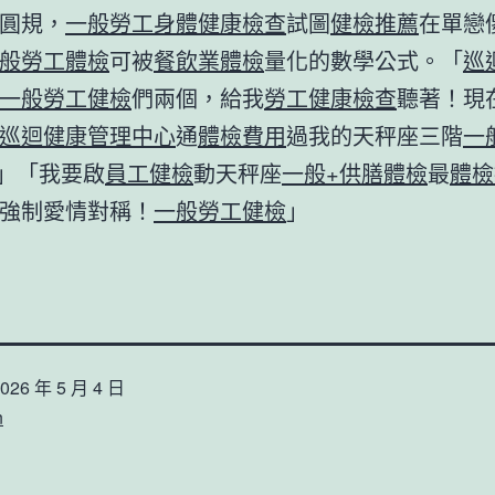
圓規，
一般勞工身體健康檢查
試圖
健檢推薦
在單戀
般勞工體檢
可被
餐飲業體檢
量化的數學公式。「
巡
一般勞工健檢
們兩個，給我
勞工健康檢查
聽著！現
巡迴健康管理中心
通
體檢費用
過我的天秤座三階
一
！」「我要啟
員工健檢
動天秤座
一般+供膳體檢
最
體檢
強制愛情對稱！
一般勞工健檢
」
026 年 5 月 4 日
n