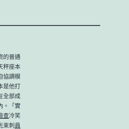
流的普通
天秤座本
迫協調模
本是他打
在全部成
內。「實
檢查
冷笑
光束刺
員