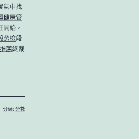
傻氣中找
迴健康管
在開始，
般勞檢
段
推薦
終裁
分類:
分數