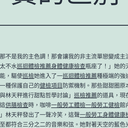
那不是我的主色調！那會讓我的非主流單戀變成主
太不水
巡迴體檢推薦
身體健康檢查
瓶座了！」她的
能，驅使
巡檢
她進入了一
巡迴體檢推薦
種極端的強
一種保護自己的
健檢項目
防禦機制。那些甜甜圈原
與林天秤進行甜點哲學討論」
巡檢推薦
的道具，現
這
供膳檢查
時，咖啡
一般勞工體檢
一般勞工健檢
館
」林天秤發出了一聲冷笑，這聲
一般勞工身體健康
至都符合三分之二的音樂和弦。她對著天空的藍色