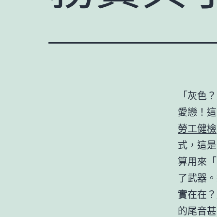
「灰色？
愛戀！這
勞工健檢
式，這是
算用來「
了武器。
實在在？
的尾音甚