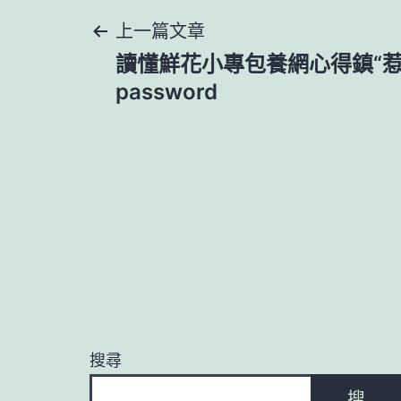
文
上一篇文章
讀懂鮮花小專包養網心得鎮“惹
章
password
導
覽
搜尋
搜