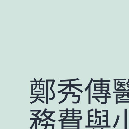
跳
至
主
要
內
容
鄭秀傳
務費與