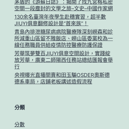
茅盾的《游蘇日誌》：揭開了找九宮格私密
空間一段塵封的文學之旅–文史–中國作家網
130余名臺灣年夜學生赴穗實習，超半數
JIUYI俱意翻修設計是“首來族”！
青島內排泄糖尿病病院醫療隊深刻嶗森和診
所減重山區留不雅飯店、嶗山區委黨校為一
線任務職員供給疫情防控醫療防護保證
芳華筑夢雙百JIUYI俱意空間設計，實踐綻
放芳華，廣東二師陽西任務站總結匯報會舉
行
央視曝光直播間賣和田玉騙OSDER奧斯德
德系車局，店鋪老板講述造假流程
分類
分數