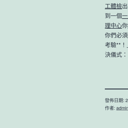
工體檢
出
到一個
一
理中心
你
你們必須
考驗**
決儀式：
發佈日期:
2
作者:
admi