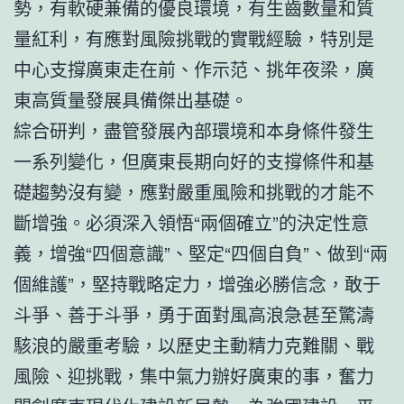
勢，有軟硬兼備的優良環境，有生齒數量和質
量紅利，有應對風險挑戰的實戰經驗，特別是
中心支撐廣東走在前、作示范、挑年夜梁，廣
東高質量發展具備傑出基礎。
綜合研判，盡管發展內部環境和本身條件發生
一系列變化，但廣東長期向好的支撐條件和基
礎趨勢沒有變，應對嚴重風險和挑戰的才能不
斷增強。必須深入領悟“兩個確立”的決定性意
義，增強“四個意識”、堅定“四個自負”、做到“兩
個維護”，堅持戰略定力，增強必勝信念，敢于
斗爭、善于斗爭，勇于面對風高浪急甚至驚濤
駭浪的嚴重考驗，以歷史主動精力克難關、戰
風險、迎挑戰，集中氣力辦好廣東的事，奮力