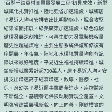
“百縣千鎮萬村高質量發展工程”初見成效，新型
城鎮化扎實推進，陸地強省加速建設，城鄉居
平易近人均可安排支出比明顯縮小，脫貧攻堅
結果鞏固拓展。綠美廣東加速建設，綠色低碳
循環發展深刻推進，可再生動力發電裝機容量
歷史性超過煤電，主要生態系統保護和修復有
序開展，年夜氣、陸地和水環境質量均創有記
錄以來最好程度。平易近生福祉持續增進，城
鎮新增就業累計超700萬人，居平易近人均可安
排支出增速高于經濟增速，教導、醫療、社
保、育幼等平易近鬧事業周全進步，疾控體系
不斷健全，基礎養老保險軌制實現全覆蓋。文
明強省建設展現新貌，向上向善、剛健樸實的