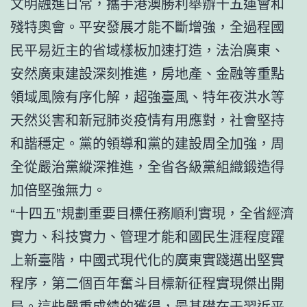
文明融進日常，攜手港澳勝利舉辦十五運會和
殘特奧會。平安發展才能不斷增強，全過程國
民平易近主的省域樣板加速打造，法治廣東、
安然廣東建設深刻推進，房地產、金融等重點
領域風險有序化解，超強臺風、特年夜洪水等
天然災害和新冠肺炎疫情有用應對，社會堅持
和諧穩定。黨的領導和黨的建設周全加強，周
全從嚴治黨縱深推進，全省各級黨組織鍛造得
加倍堅強無力。
“十四五”規劃重要目標任務順利實現，全省經濟
實力、科技實力、管理才能和國民生涯程度躍
上新臺階，中國式現代化的廣東實踐邁出堅實
程序，第二個百年奮斗目標新征程實現傑出開
局。這些嚴重成績的獲得，最基礎在于習近平