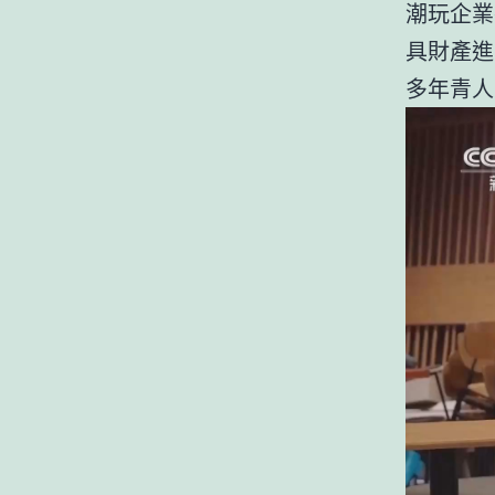
潮玩企業
具財產進
多年青人