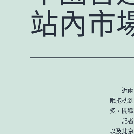
站內市
近兩
眠抱枕到
炙，開釋
記者
以及北京