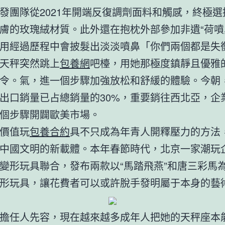
發團隊從2021年開端反復調劑面料和觸感，終極選
膚的玫瑰絨材質。此外還在抱枕外部參加非遺“荷噴
用經過歷程中會披髮出淡淡噴鼻「你們兩個都是失
天秤突然跳上
包養網
吧檯，用她那極度鎮靜且優雅
令。氣，進一個步驟加強放松和舒緩的體驗。今朝
出口銷量已占總銷量的30%，重要銷往西北亞，企
個步驟開闢歐美市場。
價值玩
包養合約
具不只成為年青人開釋壓力的方法
中國文明的新載體。本年春節時代，北京一家潮玩
變形玩具聯合，發布兩款以“馬踏飛燕”和唐三彩馬為de
形玩具，讓花費者可以或許脫手發明屬于本身的藝
擔任人先容，現在越來越多成年人把她的天秤座本