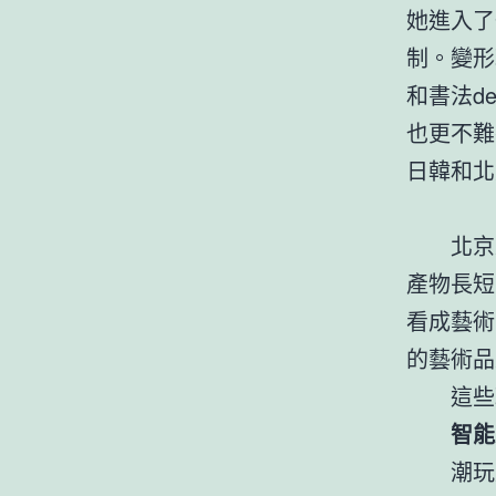
她進入了
制。變形
和書法d
也更不難
日韓和北
北京
產物長短
看成藝術
的藝術品
這些
智能
潮玩