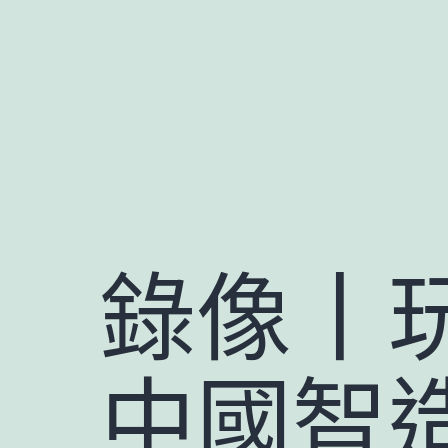
跳
至
主
要
內
容
錄像丨玩
中國智