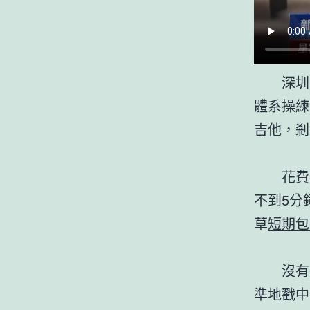
深圳
體系操練
吉他，剎
花費
不到5分
草
短期包
沒有
準地戳中