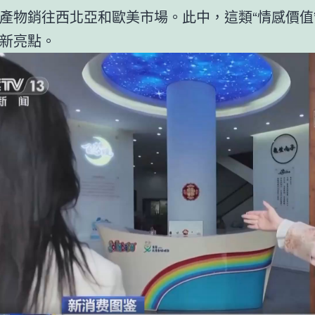
產物銷往西北亞和歐美市場。此中，這類“情感價值
新亮點。