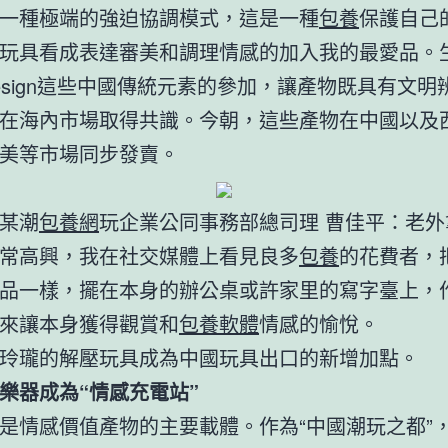
一種極端的強迫協調模式，這是一種
包養
保護自己
玩具看成表達審美和調理情感的加入我的最愛品。
esign這些中國傳統元素的參加，讓產物既具有文明
在海內市場取得共識。今朝，這些產物在中國以及
美等市場同步發賣。
某潮
包養網
玩企業公同事務部總司理 曹佳平：老外
常高興，我在社交媒體上看見良多
包養
的花費者，
品一樣，擺在本身的辦公桌或許家里的寫字臺上，
來讓本身獲得觀賞和
包養軟體
情感的愉悅。
玲瓏的解壓玩具成為中國玩具出口的新增加點。
樂器成為“情感充電站”
是情感價值產物的主要載體。作為“中國潮玩之都”