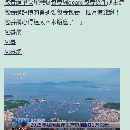
包養網單次
單戀變
包養網dcard
包養條件
成主流
包養網評價
的普通愛
包養
包養一個月價錢
戀！
包養網心得
這太不水瓶座了！」
包養網
包養
包養網