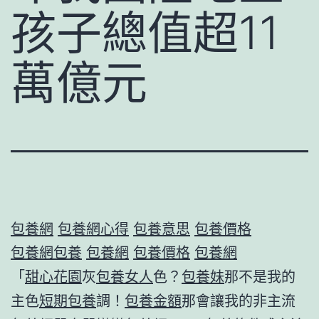
孩子總值超11
萬億元
包養網
包養網心得
包養意思
包養價格
包養網
包養
包養網
包養價格
包養網
「
甜心花園
灰
包養女人
色？
包養妹
那不是我的
主色
短期包養
調！
包養金額
那會讓我的非主流