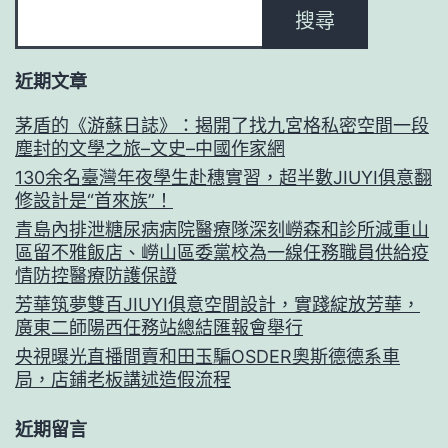
搜尋
近期文章
茅盾的《游蘇日誌》：揭開了找九宮格私密空間一段
塵封的文學之旅–文史–中國作家網
130余名臺灣年夜學生赴穗實習，超半數JIUYI俱意翻
修設計是“首來族”！
青島內排泄糖尿病病院醫療隊深刻嶗森和診所減重山
區留不雅飯店、嶗山區委黨校為一線任務職員供給疫
情防控醫療防護保證
芳華筑夢雙百JIUYI俱意空間設計，實踐綻放芳華，
廣東二師陽西任務站總結匯報會舉行
央視曝光直播間賣和田玉騙OSDER奧斯德德系車
局，店鋪老板講述造假流程
近期留言