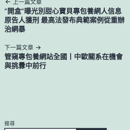
文
上一篇文章
“開盒”曝光別甜心寶貝專包養網人信息
章
原告人獲刑 最高法發布典範案例從重辦
導
治網暴
覽
下一篇文章
管窺專包養網站全國丨中歐關系在機會
與挑釁中前行
搜尋