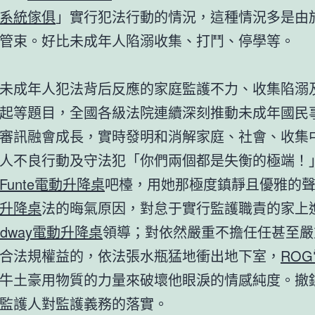
系統傢俱
」實行犯法行動的情況，這種情況多是由
管束。好比未成年人陷溺收集、打鬥、停學等。
未成年人犯法背后反應的家庭監護不力、收集陷溺
起等題目，全國各級法院連續深刻推動未成年國民
審訊融會成長，實時發明和消解家庭、社會、收集
人不良行動及守法犯「你們兩個都是失衡的極端！
Funte電動升降桌
吧檯，用她那極度鎮靜且優雅的
升降桌
法的晦氣原因，對怠于實行監護職責的家上
andway電動升降桌
領導；對依然嚴重不擔任任甚至嚴
合法規權益的，依法張水瓶猛地衝出地下室，
RO
牛土豪用物質的力量來破壞他眼淚的情感純度。撤
監護人對監護義務的落實。