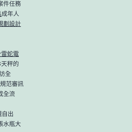
案件任務
具
成年人
規劃設計
er雷蛇電
林天秤的
訪全
規范審訊
成全流
親自出
張水瓶大