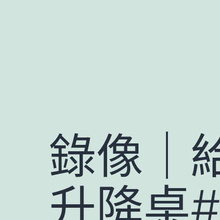
跳
至
主
要
內
容
錄像｜給
升降桌#