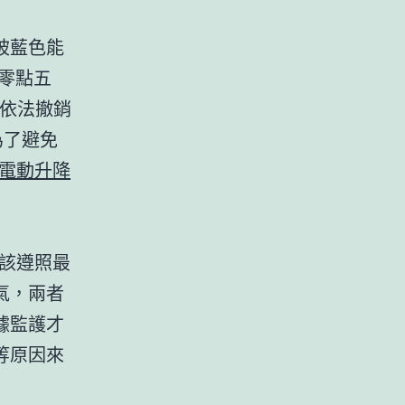
被藍色能
零點五
且依法撤銷
為了避免
ay電動升降
該遵照最
氣，兩者
據監護才
等原因來