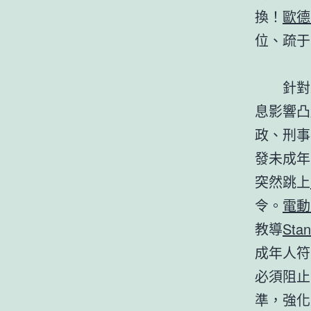
換！
歐德
位、疏于
針對
息影響凸
政、刑事
發未成年
突然跳上
令。
電動
教導
St
成年人符
必須阻止
準，強化