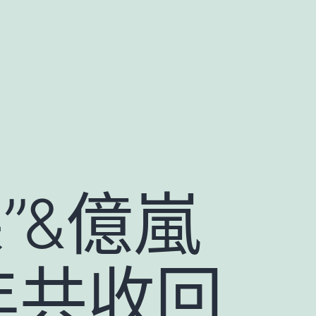
”&億嵐
5年共收回