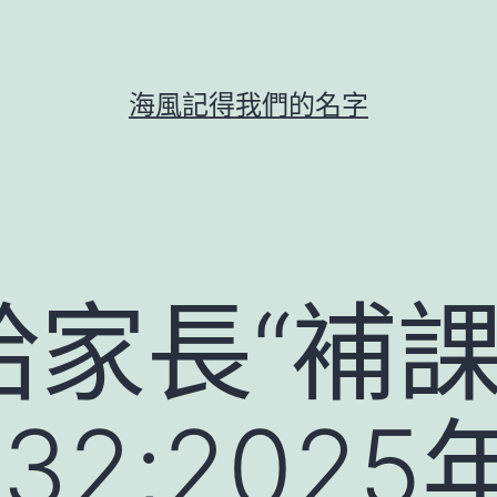
海風記得我們的名字
家長“補課
32;202