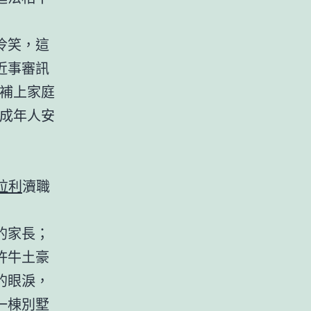
冷笑，這
近事審訊
補上家庭
未成年人安
法拉利
瀆職
的家長；
許牛土豪
的眼淚，
一棟別墅