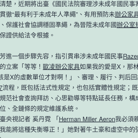
清楚，近期將出臺《國民法院審理涉未成年國民事
貫徹“最有利于未成年人準繩”、有用預防未
辦公家
、保護社會協調穩固準繩，為晉陞未成年國
辦公室
保證供給法令根據。
芳進一個步驟先容，指引貫串涉未成年國民事
Raz
的立案「等等！
歐凌辦公家具
如果我的愛是X，那
該是X的虛數單位才對啊！」、審理、履行、判后回
7
流程，既包括法式性規定，也包括實體性規定；既
規范社會查詢拜訪、心思勸導等特點延長任務，構
位、全鏈條的規定維護系統。
臺央視記者 奚丹霓 「
Herman Miller Aeron
我必須
我能將這種失衡導正！」她對著牛土豪和虛空中的