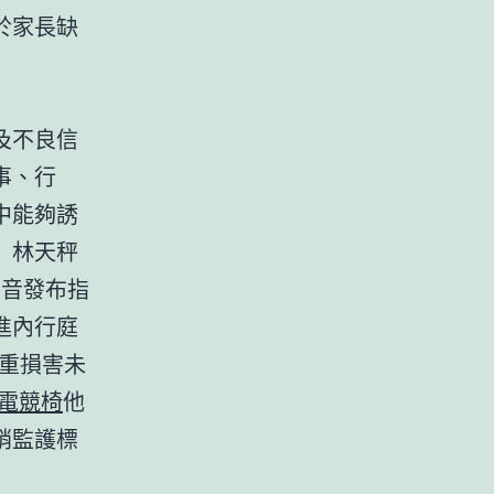
於家長缺
及不良信
事、行
中能夠誘
」林天秤
聲音發布指
進內行庭
重損害未
G電競椅
他
銷監護標