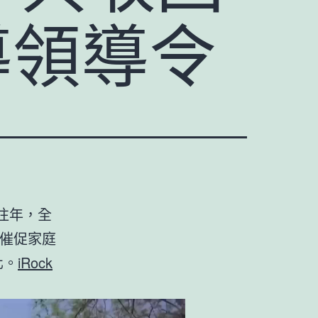
導領導令
往年，全
，催促家庭
化。
iRock