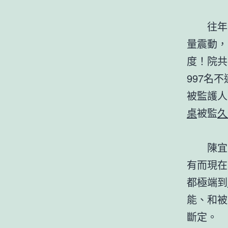
往年
量震動，
度！院共
997名
被監護人
桌
被監
久
陳宜
有而現在
都極端到
能、和被
斷定。