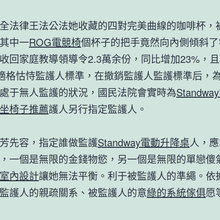
全法律王法公法她收藏的四對完美曲線的咖啡杯，
其中一
ROG電競椅
個杯子的把手竟然向內側傾斜了
收回家庭教導領導令2.3萬余份，同比增加23%，
不適格怙恃監護人標準，在撤銷監護人監護標準后，
處于無人監護的狀況，國民法院會實時為
Standw
坐椅子推薦
護人另行指定監護人。
芳先容，指定誰做監護
Standway電動升降桌
人，應
，一個是無限的金錢物慾，另一個是無限的單戀傻
室內設計
讓她無法平衡。利于被監護人的準繩。依
監護人的親疏關系、被監護人的意
綠的系統傢俱
愿