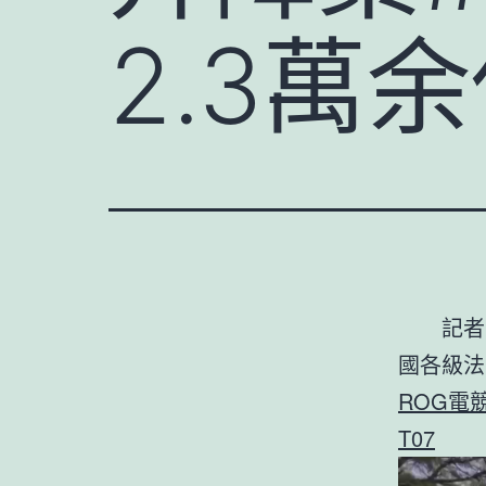
2.3萬
記者
國各級法
ROG電
T07