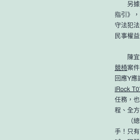
另據
指引》，
守法犯法
民事權益
陳宜
競椅
案件
回應Y應
iRock T0
任務，也
程、全方
（總
手！只有