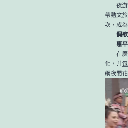
夜游
帶動文旅
次，成為
侗歌
惠平
在廣
化，并
包
網
夜間花