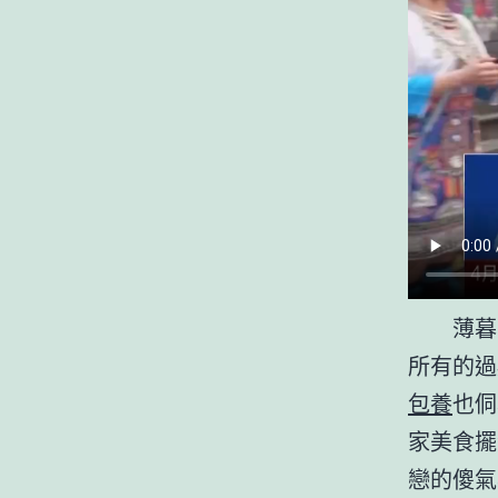
薄暮
所有的過
包養
也侗
家美食擺
戀的傻氣