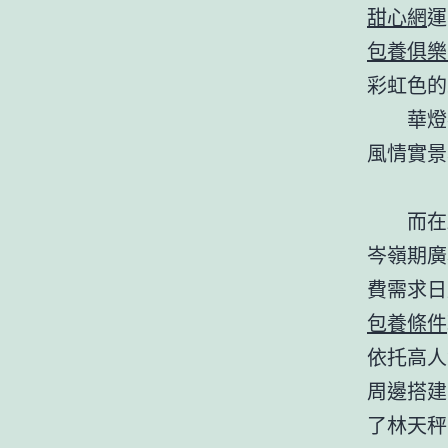
甜心網
運
包養俱樂
彩虹色的
華燈
風情實景
而在
岑嶺期廣
費需求日
包養條件
依托高人
周邊搭建
了林天秤