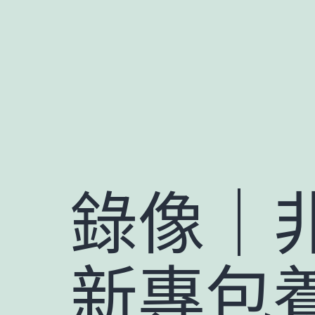
跳
至
主
要
內
容
錄像｜
新專包養