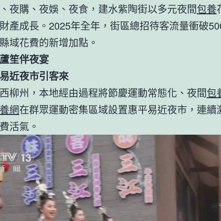
、夜購、夜娛、夜食，建水紫陶街以多元夜間
包養
財產成長。2025年全年，街區總招待客流量衝破50
縣域花費的新增加點。
蘆笙伴夜宴
易近夜市引客來
西柳州，本地經由過程將節慶運動常態化、夜間
包
養網
在群眾運動密集區域設置惠平易近夜市，連續
費活氣。