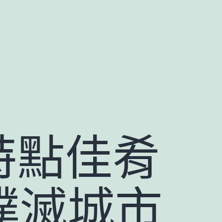
特點佳肴
撲滅城市