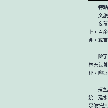
特點
文旅
夜幕
上，百余
食，或賞
除了
林天
包養
秤。陶器
這
包
統。建水
足依托這