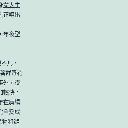
身
女大生
孔正噴出
，年夜型
烈不凡。
跟著群眾花
事外，夜
加較快。
年在廣場
完全變成
產物和辦