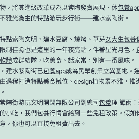
物，將其進級改革成為以紫陶發賣展現、休
包養ap
不雅光為主的特點游玩步行街——建水紫陶街。
特點紫陶文明，建水豆腐、燒烤、草芽
女大生包養
限制佳肴也是這里的一年夜亮點。伴著星光月色，
軟體
成群結隊，吃美食、話家常，別有一番風味。
，建水紫陶街已
包養app
成為民眾創業立異基地。
由過程打造特點美食攤位、design植物景不雅，推
。
紫陶街游玩文明開闢無限公司副總司
包養
理 譚雨
的小吃，我們
包養行情
會給到一些免租政策。假如
意，你也可以直接免租費出去。