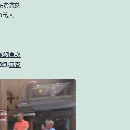
花費業態
0萬人
養網單次
激起
包養