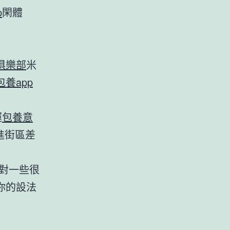
p
閑體
俱樂部
米
包養app
運
包養意
進街區差
：對一些很
你的設法