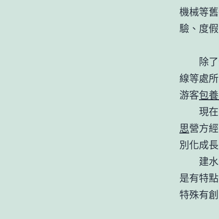
機械等舊
驗、度假
除了
線等處所
游客
包養
現在
思
營方經
別化成長
建水
是有特點
特殊有創