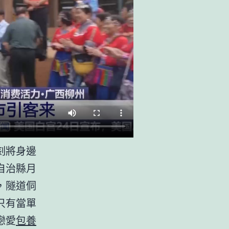
刻將身邊
自治縣月
，隧道侗
只有當單
戀愛
包養