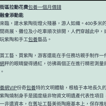
街區拉動花費
包養一個月價錢
融會添動能
來臨，建水紫陶街燈火殘暴，游人如織。400多米
間商展、攤位及小吃車順次排開，人們穿越此中，
玩紫陶和手工
包養
藝品。
賞工藝、買紫陶，游客還能在手任務坊親手制作一
網
秤的眼睛變得通紅，彷彿兩個正在進行精密測量
。
養網VIP
份奇
包養
特的文明體驗，根植于本地長久
紫陶燒制身手是國度級非物資文明遺產代表性項目
一非遺資本，在舊址工藝美術陶廠基本上，保存推