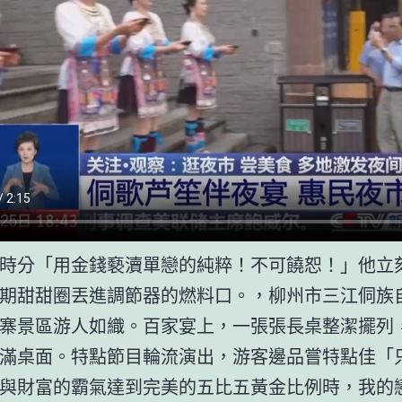
時分「用金錢褻瀆單戀的純粹！不可饒恕！」他立
期甜甜圈丟進調節器的燃料口。，柳州市三江侗族
寨景區游人如織。百家宴上，一張張長桌整潔擺列
滿桌面。特點節目輪流演出，游客邊品嘗特點佳「
與財富的霸氣達到完美的五比五黃金比例時，我的