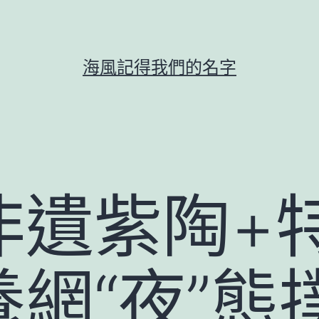
海風記得我們的名字
非遺紫陶+
網“夜”態