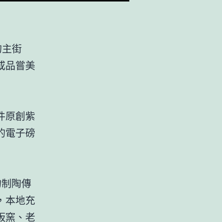
的主街
或品嘗美
件原創紫
的電子磅
的制陶傳
，本地充
板窯、老