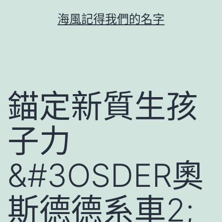
跳
海風記得我們的名字
至
主
要
內
容
錨定新質生孩
子力
&#3OSDER奧
斯德德系車2;