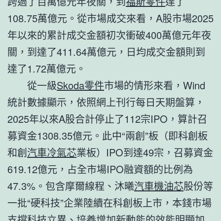
跨過了百萬億元年夜關，到
福斯零件
達了
108.75萬億元。從市場成交來看，A股市場2025
年以來的累計成交金額初次衝破400萬億元年夜
關，到達了411.64萬億元，日均成交金額則到
達了1.72萬億元。
從一級
Skoda零件
市場的情形來看，Wind
統計數據顯示，依照網上刊行每日天期盤算，
2025年以來A股合計停止了112宗IPO，算計召
募資金1308.35億元。此中“兩創”板（即科創板
和創
汽車冷氣芯
業板）IPO到達49宗，召募資金
619.12億元，占全市場IPO融資額的比例為
47.3%。包含摩爾線程、沐曦
汽車機油芯
股份等
一批“硬科技”企業陸續在科創板上市，本錢市場
支撐科技立異、培養增加新動能的效能明顯加