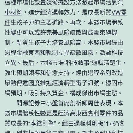
這種市場化設置裝備擺設方法激起市場活氣
汽
車材料
，進步經濟運轉效力，是成長新質
VW零
件
生孩子力的主要道路。再次，本錢市場體系
性變更可以或許完美風險疏散與鼓勵束縛機
制。新質生孩子力培養風險高，本錢市場經由
過程金融東西和軌制立異疏散風險，激勵科技
立異。最后，本錢市場“科技敘事”邏輯清楚化，
強化預期領導和信念支持。經由過程系列改造
舉動傳遞國度推進經濟轉型電子訊號，穩固市
場預期，吸引持久資金，構成傑出市場生態。
開源證券中小盤首席剖析師周佳表現，本
錢市場體系性變更是經濟高東西
賓利零件
的品
質成長的“本錢引擎”。經由過程科創板“1+6”改