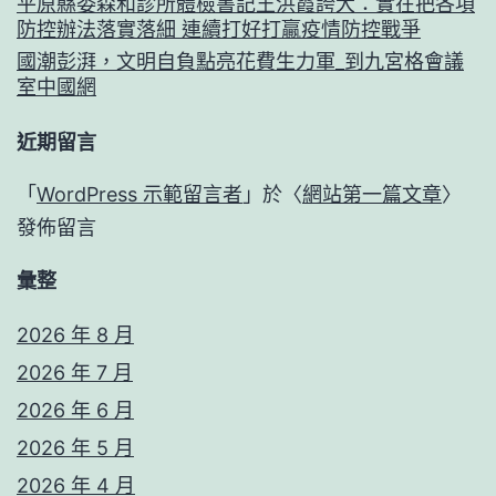
平原縣委森和診所體檢書記王洪霞誇大：實在把各項
防控辦法落實落細 連續打好打贏疫情防控戰爭
國潮彭湃，文明自負點亮花費生力軍_到九宮格會議
室中國網
近期留言
「
WordPress 示範留言者
」於〈
網站第一篇文章
〉
發佈留言
彙整
2026 年 8 月
2026 年 7 月
2026 年 6 月
2026 年 5 月
2026 年 4 月