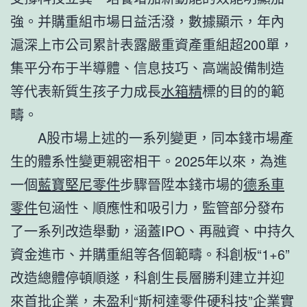
強。并購重組市場日益活潑，數據顯示，年內
滬深上市公司累計表露嚴重資產重組超200單，
集平分布于半導體、信息技巧、高端設備制造
等代表新質生孩子力成長
水箱精
標的目的的範
疇。
A股市場上述的一系列變更，同本錢市場產
生的體系性變更親密相干。2025年以來，為進
一個
藍寶堅尼零件
步驟晉陞本錢市場的
德系車
零件
包涵性、順應性和吸引力，監管部分發布
了一系列改造舉動，涵蓋IPO、再融資、中持久
資金進市、并購重組等各個範疇。科創板“1+6”
改造總體停頓順遂，科創生長層勝利建立并迎
來首批企業，未盈利“
斯柯達零件
硬科技”企業實