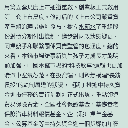
用第五套尺度上市通道重啟。創業板正式啟用
第三套上市尺度。修訂后的《上市公司嚴重資
產重組治理措施》發布，樹立
水箱水
了重組股
份對價分期付出機制，進步對財政狀態變更、
同業競爭和聯繫關係買賣監管的包涵度。總的
來看，本錢市場辦事新質生孩子力成長才能明
顯加強，中國本錢市場的“科技敘事”邏輯也更加
清
汽車空氣芯
楚。在投資端，則聚焦構建“長錢
長投”的軌制周遭的狀況，《關于推進中持久資
金進市任務的實行計劃》正式出爐，重點領導
貿易保險資金、全國社會保證基金、基礎養老
保險
汽車材料報價
基金、企（職）業年金基
金、公募基金等中持久資金進一個步驟加年夜