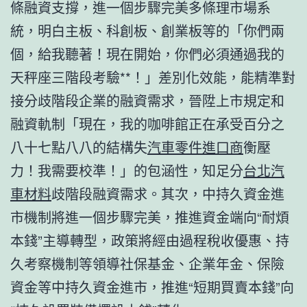
條融資支撐，進一個步驟完美多條理市場系
統，明白主板、科創板、創業板等的「你們兩
個，給我聽著！現在開始，你們必須通過我的
天秤座三階段考驗**！」差別化效能，能精準對
接分歧階段企業的融資需求，晉陞上市規定和
融資軌制「現在，我的咖啡館正在承受百分之
八十七點八八的結構失
汽車零件進口商
衡壓
力！我需要校準！」的包涵性，知足分
台北汽
車材料
歧階段融資需求。其次，中持久資金進
市機制將進一個步驟完美，推進資金端向“耐煩
本錢”主導轉型，政策將經由過程稅收優惠、持
久考察機制等領導社保基金、企業年金、保險
資金等中持久資金進市，推進“短期買賣本錢”向