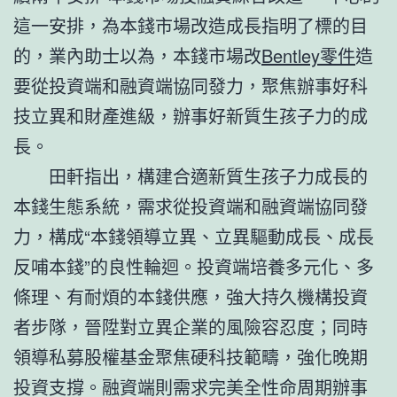
這一安排，為本錢市場改造成長指明了標的目
的，業內助士以為，本錢市場改
Bentley零件
造
要從投資端和融資端協同發力，聚焦辦事好科
技立異和財產進級，辦事好新質生孩子力的成
長。
田軒指出，構建合適新質生孩子力成長的
本錢生態系統，需求從投資端和融資端協同發
力，構成“本錢領導立異、立異驅動成長、成長
反哺本錢”的良性輪迴。投資端培養多元化、多
條理、有耐煩的本錢供應，強大持久機構投資
者步隊，晉陞對立異企業的風險容忍度；同時
領導私募股權基金聚焦硬科技範疇，強化晚期
投資支撐。融資端則需求完美全性命周期辦事