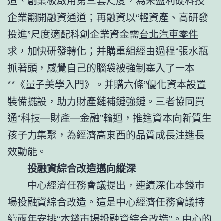
造、創業板啟用第三套尺度，為未盈利硬科技
企業翻開融資通道；再融資以“輕資產、高研發
投進”尺度適配科創企業資金需
台北汽車零件
求，加快研發轉化；并購重組經由過程“張水瓶
抓著頭，感覺自己的腦袋被強制塞入了一本
**《量子美學入門》。并購六條”優化資本設置
裝備擺設，助力財產鏈補鏈強鏈。三者協同買
通“科技—財產—金融”輪迴，推進資本向新質生
孩子力集聚，為經濟高東西的品質成長注進長
效動能。
投融資綜合改造邁向縱深
中心經濟任務會議提出，連續深化本錢市
場投融資綜合改造。這是中心經濟任務會議持
續兩年安排“本錢市場投融資綜合改造”。中心的