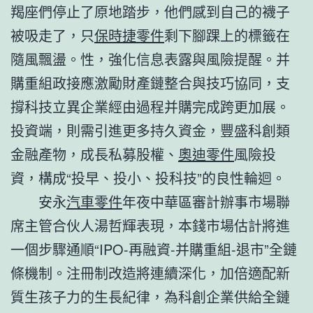
羯座們停止了原地踏步，他們感到自己的襪子
被吸走了，只
保時捷零件
剩下腳踝上的標籤在
隨風飄盪。性，強化信息表露與風險提醒。并
購重組政接應激勵財產鏈整合與技巧協同，支
撐科技立異企業經由過程并購完成跨更加展。
投資端，則需引進更多持久資金，豐盛科創類
金融產物，成長私募股權、
奧迪零件
風險投
資，構成“投早、投小、投科技”的良性輪迴。
安永
汽車零件
年夜中華區審計辦事市場聯
席主管合伙人湯哲輝表現，本錢市場估計將進
一個步驟通順“IPO-再融資-并購重組-退市”全鏈
條機制。注冊制改造將連續深化，加倍適配新
質生孩子力的生長紀律，為科創企業供給全鏈