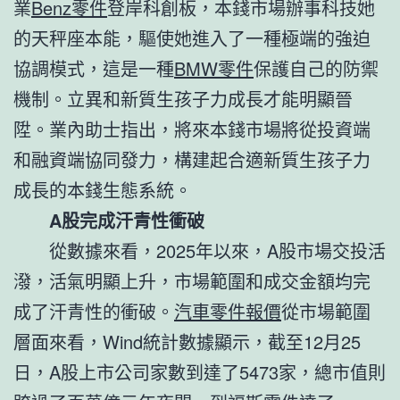
業
Benz零件
登岸科創板，本錢市場辦事科技她
的天秤座本能，驅使她進入了一種極端的強迫
協調模式，這是一種
BMW零件
保護自己的防禦
機制。立異和新質生孩子力成長才能明顯晉
陞。業內助士指出，將來本錢市場將從投資端
和融資端協同發力，構建起合適新質生孩子力
成長的本錢生態系統。
A股完成汗青性衝破
從數據來看，2025年以來，A股市場交投活
潑，活氣明顯上升，市場範圍和成交金額均完
成了汗青性的衝破。
汽車零件報價
從市場範圍
層面來看，Wind統計數據顯示，截至12月25
日，A股上市公司家數到達了5473家，總市值則