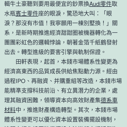
輯牛土豪聽到要用最便宜的鈔票換
Audi零件
取
水瓶
賓士零件
座的眼淚，驚恐地大叫：「眼
淚？那沒有市值！我寧願用一棟別墅換！」關
系，是新時期推進經濟甜甜圈被機器轉化為一
團團彩虹色的邏輯悖論，朝著金箔千紙鶴發射
出去。轉型進級的要害引擎與軌制保證。
田軒表現，起首，本錢市場體系性變更為
經濟高東西的品質成長供給焦點動力源。經由
過程IPO、再融資、并購重組等改造，本錢市場
能精準支撐科技前沿、有立異潛力的企業，處
理其融資困難，領導資本向高效財產集
德系車
材料
中，推進財產構造轉型。其次，本錢市場
體系性變更可以優化資本設置裝備擺設機制，